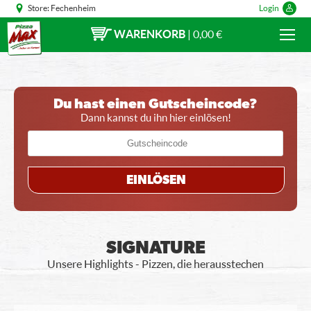
Store:
Fechenheim
Login
WARENKORB
|
0,00 €
Du hast einen Gutscheincode?
Dann kannst du ihn hier einlösen!
EINLÖSEN
SIGNATURE
Unsere Highlights - Pizzen, die herausstechen