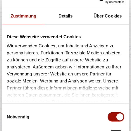
STEAK & BACON
Zustimmung
Details
Über Cookies
Diese Webseite verwendet Cookies
Pizzateig, Tomatensauce, Gouda, Rindersteakstreifen,
Bacon, Tomaten,
...
mehr
Wir verwenden Cookies, um Inhalte und Anzeigen zu
personalisieren, Funktionen für soziale Medien anbieten
zu können und die Zugriffe auf unsere Website zu
Standard
(26cm)
Maxi
(32cm)
Wumbo
(38cm)
analysieren. Außerdem geben wir Informationen zu Ihrer
15,40 €
21,40 €
27,40 €
Verwendung unserer Website an unsere Partner für
soziale Medien, Werbung und Analysen weiter. Unsere
Partner führen diese Informationen möglicherweise mit
BBQ EXTREME
weiteren Daten zusammen, die Sie ihnen bereitgestellt
haben oder die sie im Rahmen Ihrer Nutzung der Dienste
gesammelt haben.
Einwilligungsauswahl
Notwendig
Pizzateig, BBQ Sauce, Gouda, Salami, Rinderhackfleisch,
Bacon, Frühlingszwiebeln,
...
mehr