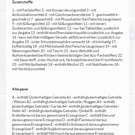
Zusatzstoffe:
1 - mit Farbstoffen 2 - mit Konservierungsmittel 3 - mit
Antioxidationsmittel 4 - mit Geschmacksverstärker 5 - geschwefelt 6 -
geschwärzt 7 - gewachst 8 - mit Phosphat/en (bei Fleischerzeugnissen)
9 - mit Süßungsmittel 10 - mit Süßungsmitteln 11 - mit (einer)
Zuckerart/en und Süßungsmittel/n 12 - nur bei Tafelsüßen zusätzlich
zur Angabe 13 - enthält eine Phenylalaninquelle (zusätzlich zur Angabe
14 - kann bei übermäßigem Verzehr abführend wirken (zusätzlich zur
Angabe 15 - unter Schutzatmosphäre verpackt 16 - chininhaltig 17 -
koffeinhaltig 18 - mit Milcheiweiß (bei Fleischerzeugnissen) 19 - mit
Säuerungsmitteln 20 - mit Taurin 21 - kann Aktivität und
Aufmerksamkeit bei Kindern beeinträchtigen (bei Azo-Farbstoffen) 22
- mit Sauerstoff, unter Hochdruck, farbstabilisierend (bei Frischfleisch)
23 - mit Nitritpökelsalz 24 - enthält Alkohol 25 - mit Stabilisatoren 26 -
mit Verdickunsmittel
Allergene:
A - enthält Glutenhaltiges Getreide A1 - enthält glutenhaltiges Getreide
/ Weizen A2 - enthält glutenhaltiges Getreide / Roggen A3 - enthält
glutenhaltiges Getreide / Gerste A4 - enthält glutenhaltiges Getreide /
Hafer A5 - enthält glutenhaltiges Getreide / Dinkel B - enthält
Krebstiere und daraus gewonnene Erzeugnisse C - enthält Eier und
daraus gewonnene Erzeugnisse D - enthält Fische und daraus
gewonnene Erzeugnisse E - enthält Erdnüsse und daraus gewonnene
Erzeugnisse F - enthält Sojabohnen und daraus gewonnene
Erzeugnisse G - enthält Milch und daraus gewonnene Erzeugnisse