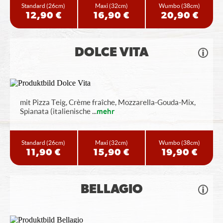
Standard
(26cm)
Maxi
(32cm)
Wumbo
(38cm)
12,90 €
16,90 €
20,90 €
DOLCE VITA
mit Pizza Teig, Crème fraîche, Mozzarella-Gouda-Mix,
Spianata (italienische
...
mehr
Standard
(26cm)
Maxi
(32cm)
Wumbo
(38cm)
11,90 €
15,90 €
19,90 €
BELLAGIO