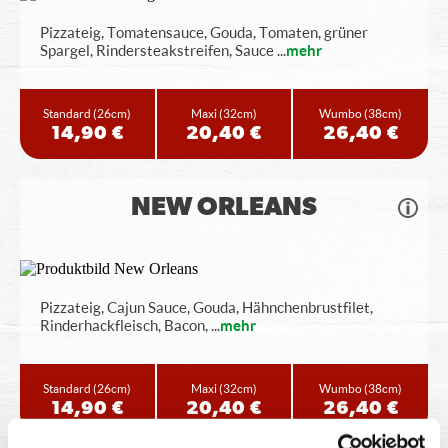
Pizzateig, Tomatensauce, Gouda, Tomaten, grüner
Spargel, Rindersteakstreifen, Sauce
...
mehr
Standard
(26cm)
Maxi
(32cm)
Wumbo
(38cm)
14,90 €
20,40 €
26,40 €
NEW ORLEANS
Pizzateig, Cajun Sauce, Gouda, Hähnchenbrustfilet,
Rinderhackfleisch, Bacon,
...
mehr
Standard
(26cm)
Maxi
(32cm)
Wumbo
(38cm)
14,90 €
20,40 €
26,40 €