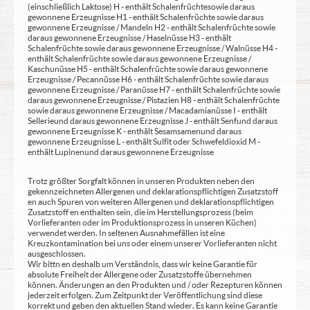
(einschließlich Laktose) H - enthält Schalenfrüchte sowie daraus
gewonnene Erzeugnisse H1 - enthält Schalenfrüchte sowie daraus
gewonnene Erzeugnisse / Mandeln H2 - enthält Schalenfrüchte sowie
daraus gewonnene Erzeugnisse / Haselnüsse H3 - enthält
Schalenfrüchte sowie daraus gewonnene Erzeugnisse / Walnüsse H4 -
enthält Schalenfrüchte sowie daraus gewonnene Erzeugnisse /
Kaschunüsse H5 - enthält Schalenfrüchte sowie daraus gewonnene
Erzeugnisse / Pecannüsse H6 - enthält Schalenfrüchte sowie daraus
gewonnene Erzeugnisse / Paranüsse H7 - enthält Schalenfrüchte sowie
daraus gewonnene Erzeugnisse / Pistazien H8 - enthält Schalenfrüchte
sowie daraus gewonnene Erzeugnisse / Macadamianüsse I - enthält
Sellerie und daraus gewonnene Erzeugnisse J - enthält Senf und daraus
gewonnene Erzeugnisse K - enthält Sesamsamen und daraus
gewonnene Erzeugnisse L - enthält Sulfit oder Schwefeldioxid M -
enthält Lupinen und daraus gewonnene Erzeugnisse
Trotz größter Sorgfalt können in unseren Produkten neben den
gekennzeichneten Allergenen und deklarationspflichtigen Zusatzstoff
en auch Spuren von weiteren Allergenen und deklarationspflichtigen
Zusatzstoff en enthalten sein, die im Herstellungsprozess (beim
Vorlieferanten oder im Produktionsprozess in unseren Küchen)
verwendet werden. In seltenen Ausnahmefällen ist eine
Kreuzkontamination bei uns oder einem unserer Vorlieferanten nicht
ausgeschlossen.
Wir bittn en deshalb um Verständnis, dass wir keine Garantie für
absolute Freiheit der Allergene oder Zusatzstoffe übernehmen
können. Änderungen an den Produkten und / oder Rezepturen können
jederzeit erfolgen. Zum Zeitpunkt der Veröffentlichung sind diese
korrekt und geben den aktuellen Stand wieder. Es kann keine Garantie