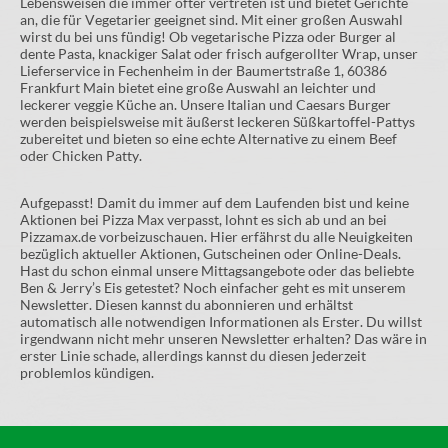
Lebensweisen die immer öfter vertreten ist und bietet Gerichte
an, die für Vegetarier geeignet sind. Mit einer großen Auswahl
wirst du bei uns fündig! Ob vegetarische Pizza oder Burger al
dente Pasta, knackiger Salat oder frisch aufgerollter Wrap, unser
Lieferservice in Fechenheim in der Baumertstraße 1, 60386
Frankfurt Main bietet eine große Auswahl an leichter und
leckerer veggie Küche an. Unsere Italian und Caesars Burger
werden beispielsweise mit äußerst leckeren Süßkartoffel-Pattys
zubereitet und bieten so eine echte Alternative zu einem Beef
oder Chicken Patty.
Aufgepasst! Damit du immer auf dem Laufenden bist und keine
Aktionen bei Pizza Max verpasst, lohnt es sich ab und an bei
Pizzamax.de vorbeizuschauen. Hier erfährst du alle Neuigkeiten
bezüglich aktueller Aktionen, Gutscheinen oder Online-Deals.
Hast du schon einmal unsere Mittagsangebote oder das beliebte
Ben & Jerry’s Eis getestet? Noch einfacher geht es mit unserem
Newsletter. Diesen kannst du abonnieren und erhältst
automatisch alle notwendigen Informationen als Erster. Du willst
irgendwann nicht mehr unseren Newsletter erhalten? Das wäre in
erster Linie schade, allerdings kannst du diesen jederzeit
problemlos kündigen.