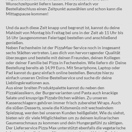
Wunschzeitpunkt liefern lassen. Hierzu einfach vor
Bestellabschluss einen Zeitpunkt auswählen und schon kann die
Mittagspause kommen!
Und da auch diese Zeit knapp und begrenzt ist, kannst du deine
Mahlzeit von Montag bis Freitag bei uns in der Zeit ab 11 Uhr bis
16 Uhr (ausgenommen Feiertage) bestellen und anschließend
genießen.
Neben Fechenheim ist der PizzaMax-Service noch in insgesamt
sechs Städten vertreten. Lass dich von hervorragender Qualität
überzeugen und bestelle mit deinen Freunden, deinen Kollegen
oder deiner Familie bei Pizza in Fechenheim. Wie liefern dir Deine
Bestellung bereits ab 14,99 Euro. Mit Smartphone, Laptop oder
Pad kannst du ganz einfach online bestellen. Benutze hierzu
einfach unseren Online-Bestellservice und suche dir deine
Lieblingskreationen aus.
Aus einer breiten Produktpalette kannst du neben den
Pizzaklassikern, der Burgervarianten und Pasta auch knackige
Salate und knusprige Pizzabrötchen wählen. Zu unseren
Kassenschlagern gehören immer frisch zubereitet Wraps. Auch
die süßen Desserts, sowie die Kidsmenüs mit wechselndem
Spielzeug, werden bei unseren Kunden heißgeliebt. Wie du siehst,
bieten wir dir viele Möglichkeiten um zu deinem kulinarischen
Gaumenschmaus zu kommen und dein Hungergefühl zu sättigen.
Der Lieferservice Pizza Max unterstützt ebenfalls die vegetarische