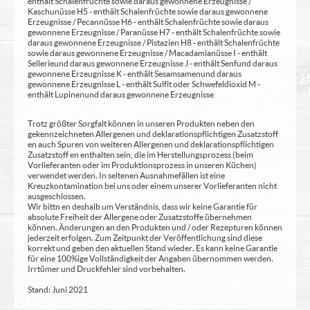
enthält Schalenfrüchte sowie daraus gewonnene Erzeugnisse /
Kaschunüsse H5 - enthält Schalenfrüchte sowie daraus gewonnene
Erzeugnisse / Pecannüsse H6 - enthält Schalenfrüchte sowie daraus
gewonnene Erzeugnisse / Paranüsse H7 - enthält Schalenfrüchte sowie
daraus gewonnene Erzeugnisse / Pistazien H8 - enthält Schalenfrüchte
sowie daraus gewonnene Erzeugnisse / Macadamianüsse I - enthält
Sellerie und daraus gewonnene Erzeugnisse J - enthält Senf und daraus
gewonnene Erzeugnisse K - enthält Sesamsamen und daraus
gewonnene Erzeugnisse L - enthält Sulfit oder Schwefeldioxid M -
enthält Lupinen und daraus gewonnene Erzeugnisse
Trotz größter Sorgfalt können in unseren Produkten neben den
gekennzeichneten Allergenen und deklarationspflichtigen Zusatzstoff
en auch Spuren von weiteren Allergenen und deklarationspflichtigen
Zusatzstoff en enthalten sein, die im Herstellungsprozess (beim
Vorlieferanten oder im Produktionsprozess in unseren Küchen)
verwendet werden. In seltenen Ausnahmefällen ist eine
Kreuzkontamination bei uns oder einem unserer Vorlieferanten nicht
ausgeschlossen.
Wir bittn en deshalb um Verständnis, dass wir keine Garantie für
absolute Freiheit der Allergene oder Zusatzstoffe übernehmen
können. Änderungen an den Produkten und / oder Rezepturen können
jederzeit erfolgen. Zum Zeitpunkt der Veröffentlichung sind diese
korrekt und geben den aktuellen Stand wieder. Es kann keine Garantie
für eine 100%ige Vollständigkeit der Angaben übernommen werden.
Irrtümer und Druckfehler sind vorbehalten.
Stand: Juni 2021