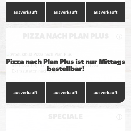
Wumbo
Maxi
Standard
---
---
---
PIZZA NACH PLAN PLUS
Pizza nach Plan Plus ist nur Mittags
mit Pizza Teig, Tomatensauce, Gouda und zwei
bestellbar!
Extrazutaten nach Wahl
Wumbo
Maxi
Standard
---
---
---
SPECIALE