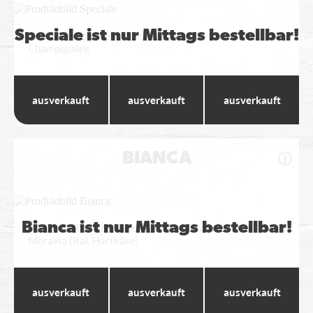
Speciale ist nur Mittags bestellbar!
Pizzateig, Tomatensauce, Gouda, Hinterschinken,
Champignons
Wumbo
Maxi
Standard
---
---
---
BIANCA
Bianca ist nur Mittags bestellbar!
Pizzateig, Tomatensauce, Gouda, Tomaten, Rucola, Gran
Moravia (ital. Hartkäse)
Wumbo
Maxi
Standard
---
---
---