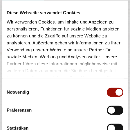
Diese Webseite verwendet Cookies
einfach
Wir verwenden Cookies, um Inhalte und Anzeigen zu
9,90 €
personalisieren, Funktionen für soziale Medien anbieten
zu können und die Zugriffe auf unsere Website zu
analysieren. Außerdem geben wir Informationen zu Ihrer
Verwendung unserer Website an unsere Partner für
soziale Medien, Werbung und Analysen weiter. Unsere
Alle Preise in €. Alle Preise inkl. gesetzl. MwSt. Alle Angaben zu
Partner führen diese Informationen möglicherweise mit
Grammaturen oder Durchmessern, bspw. der Pizzen sind circa-
Angaben und können durch die Zubereitung geringfügig variieren.
weiteren Daten zusammen, die Sie ihnen bereitgestellt
Verwendete Abbildungen können von den tatsächlich gelieferten
haben oder die sie im Rahmen Ihrer Nutzung der Dienste
Produkten abweichen. Wir liefern innerhalb von ca. 30 Minuten.
gesammelt haben.
Einwilligungsauswahl
* Weitere Produktinformationen zu vorverpackten Lebensmitteln
finden Sie unter www.pizzamax.de/produktinformationen
Notwendig
** Informationen zu möglichen Spuren von Allergenen seitens unsere
Hersteller finden Sie unter www.pizzamax.de/produktinformationen
Zusatzstoffe:
Präferenzen
1 - mit Farbstoffen 2 - mit Konservierungsmittel 3 - mit
Antioxidationsmittel 4 - mit Geschmacksverstärker 5 - geschwefelt 6 -
geschwärzt 7 - gewachst 8 - mit Phosphat/en (bei Fleischerzeugnissen)
Statistiken
9 - mit Süßungsmittel 10 - mit Süßungsmitteln 11 - mit (einer)