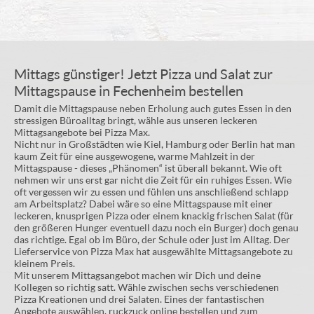
Mittags günstiger! Jetzt Pizza und Salat zur
Mittagspause in Fechenheim bestellen
Damit die Mittagspause neben Erholung auch gutes Essen in den
stressigen Büroalltag bringt, wähle aus unseren leckeren
Mittagsangebote bei Pizza Max.
Nicht nur in Großstädten wie Kiel, Hamburg oder Berlin hat man
kaum Zeit für eine ausgewogene, warme Mahlzeit in der
Mittagspause - dieses „Phänomen“ ist überall bekannt. Wie oft
nehmen wir uns erst gar nicht die Zeit für ein ruhiges Essen. Wie
oft vergessen wir zu essen und fühlen uns anschließend schlapp
am Arbeitsplatz? Dabei wäre so eine Mittagspause mit einer
leckeren, knusprigen Pizza oder einem knackig frischen Salat (für
den größeren Hunger eventuell dazu noch ein Burger) doch genau
das richtige. Egal ob im Büro, der Schule oder just im Alltag. Der
Lieferservice von Pizza Max hat ausgewählte Mittagsangebote zu
kleinem Preis.
Mit unserem Mittagsangebot machen wir Dich und deine
Kollegen so richtig satt. Wähle zwischen sechs verschiedenen
Pizza Kreationen und drei Salaten. Eines der fantastischen
Angebote auswählen, ruckzuck online bestellen und zum