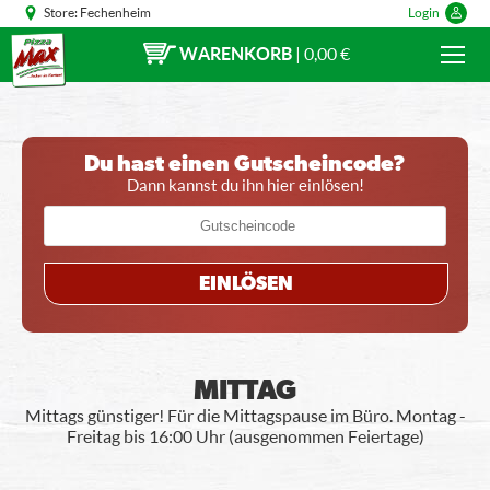
Store:
Fechenheim
Login
WARENKORB
|
0,00 €
Du hast einen Gutscheincode?
Dann kannst du ihn hier einlösen!
EINLÖSEN
MITTAG
Mittags günstiger! Für die Mittagspause im Büro. Montag -
Freitag bis 16:00 Uhr (ausgenommen Feiertage)