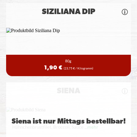
SIZILIANA DIP
80g
1,90 €
(23,75 € / Kilogramm)
SIENA
Siena ist nur Mittags bestellbar!
mit Pizza Teig, Tomatensauce, Gouda,
Hähnchenbrustfilet, Broccoli, Sauce
...
mehr