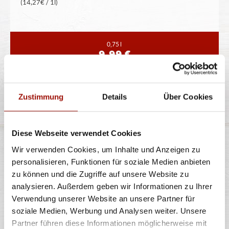
(14,27€ / 1l)
0,75 l
9,99 €
CHIANTI
Zustimmung
Details
Über Cookies
Diese Webseite verwendet Cookies
Flasche pfandfrei
Wir verwenden Cookies, um Inhalte und Anzeigen zu
12% vol. Alkohol
personalisieren, Funktionen für soziale Medien anbieten
(14,27€ / 1l)
zu können und die Zugriffe auf unsere Website zu
analysieren. Außerdem geben wir Informationen zu Ihrer
Verwendung unserer Website an unsere Partner für
soziale Medien, Werbung und Analysen weiter. Unsere
0,75 l
9,99 €
Partner führen diese Informationen möglicherweise mit