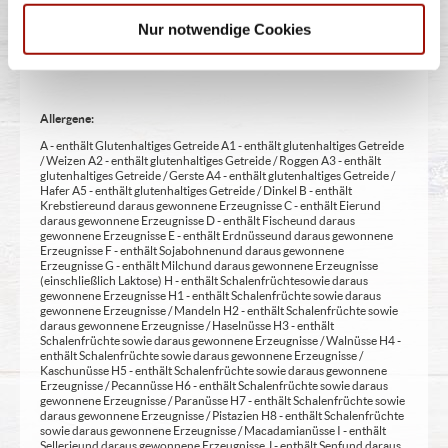
Aufmerksamkeit bei Kindern beeinträchtigen (bei Azo-Farbstoffen) 22
- mit Sauerstoff, unter Hochdruck, farbstabilisierend (bei Frischfleisch)
Nur notwendige Cookies
23 - mit Nitritpökelsalz 24 - enthält Alkohol 25 - mit Stabilisatoren 26 -
mit Verdickunsmittel
Allergene:
A - enthält Glutenhaltiges Getreide A1 - enthält glutenhaltiges Getreide
/ Weizen A2 - enthält glutenhaltiges Getreide / Roggen A3 - enthält
glutenhaltiges Getreide / Gerste A4 - enthält glutenhaltiges Getreide /
Hafer A5 - enthält glutenhaltiges Getreide / Dinkel B - enthält
Krebstiere und daraus gewonnene Erzeugnisse C - enthält Eier und
daraus gewonnene Erzeugnisse D - enthält Fische und daraus
gewonnene Erzeugnisse E - enthält Erdnüsse und daraus gewonnene
Erzeugnisse F - enthält Sojabohnen und daraus gewonnene
Erzeugnisse G - enthält Milch und daraus gewonnene Erzeugnisse
(einschließlich Laktose) H - enthält Schalenfrüchte sowie daraus
gewonnene Erzeugnisse H1 - enthält Schalenfrüchte sowie daraus
gewonnene Erzeugnisse / Mandeln H2 - enthält Schalenfrüchte sowie
daraus gewonnene Erzeugnisse / Haselnüsse H3 - enthält
Schalenfrüchte sowie daraus gewonnene Erzeugnisse / Walnüsse H4 -
enthält Schalenfrüchte sowie daraus gewonnene Erzeugnisse /
Kaschunüsse H5 - enthält Schalenfrüchte sowie daraus gewonnene
Erzeugnisse / Pecannüsse H6 - enthält Schalenfrüchte sowie daraus
gewonnene Erzeugnisse / Paranüsse H7 - enthält Schalenfrüchte sowie
daraus gewonnene Erzeugnisse / Pistazien H8 - enthält Schalenfrüchte
sowie daraus gewonnene Erzeugnisse / Macadamianüsse I - enthält
Sellerie und daraus gewonnene Erzeugnisse J - enthält Senf und daraus