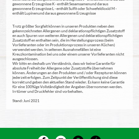
gewonnene Erzeugnisse K - enthält Sesamsamen und daraus
gewonnene Erzeugnisse L - enthält Sulfit oder Schwefeldioxid M -
enthält Lupinen und daraus gewonnene Erzeugnisse
Trotz größter Sorgfalt können in unseren Produkten neben den
gekennzeichneten Allergenen und deklarationspflichtigen Zusatzstoff
en auch Spuren von weiteren Allergenen und deklarationspflichtigen
Zusatzstoff en enthalten sein, die im Herstellungsprozess (beim
Vorlieferanten oder im Produktionsprozess in unseren Küchen)
verwendet werden. In seltenen Ausnahmefällen ist eine
Kreuzkontamination bei uns oder einem unserer Vorlieferanten nicht
ausgeschlossen.
Wir bittn en deshalb um Verständnis, dass wir keine Garantie für
absolute Freiheit der Allergene oder Zusatzstoffe übernehmen
können. Änderungen an den Produkten und / oder Rezepturen können
jederzeit erfolgen. Zum Zeitpunkt der Veröffentlichung sind diese
korrekt und geben den aktuellen Stand wieder. Es kann keine Garantie
für eine 100%ige Vollständigkeit der Angaben übernommen werden.
Irrtümer und Druckfehler sind vorbehalten.
Stand: Juni 2021