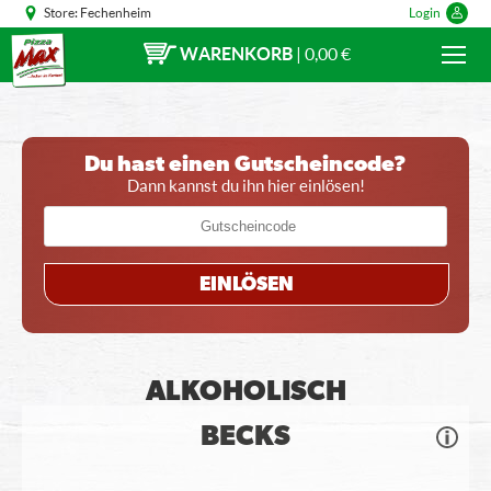
Store:
Fechenheim
Login
WARENKORB
|
0,00 €
Du hast einen Gutscheincode?
Dann kannst du ihn hier einlösen!
EINLÖSEN
ALKOHOLISCH
BECKS