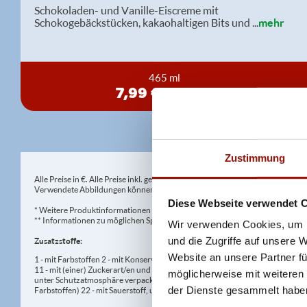
Schokoladen- und Vanille-Eiscreme mit
Schokogebäckstücken, kakaohaltigen Bits und
...
mehr
465 ml
7,99 €
(17,18 € / 1,0L)
Zustimmung
Alle Preise in €. Alle Preise inkl. gesetzl. MwSt. Alle Angaben zu Grammatu
Verwendete Abbildungen können von den tatsächlich gelieferten Produkten a
Diese Webseite verwendet 
* Weitere Produktinformationen zu vorverpackten Lebensmitteln finden S
** Informationen zu möglichen Spuren von Allergenen seitens unsere Herst
Wir verwenden Cookies, um I
und die Zugriffe auf unsere 
Zusatzstoffe:
Website an unsere Partner fü
1 - mit Farbstoffen 2 - mit Konservierungsmittel 3 - mit Antioxidationsmittel
11 - mit (einer) Zuckerart/en und Süßungsmittel/n 12 - nur bei Tafelsüßen z
möglicherweise mit weiteren
unter Schutzatmosphäre verpackt 16 - chininhaltig 17 - koffeinhaltig 18 - mi
der Dienste gesammelt habe
Farbstoffen) 22 - mit Sauerstoff, unter Hochdruck, farbstabilisierend (bei Fris