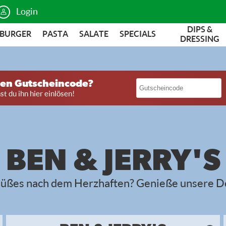
Login
DIPS &
BURGER
PASTA
SALATE
SPECIALS
DRESSING
nen Gutscheincode?
t du ihn hier einlösen!
BEN & JERRY'S
üßes nach dem Herzhaften? Genieße unsere D