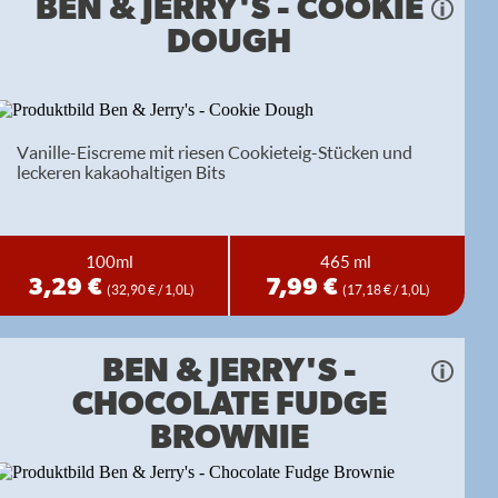
BEN & JERRY'S - COOKIE
DOUGH
Vanille-Eiscreme mit riesen Cookieteig-Stücken und
leckeren kakaohaltigen Bits
100ml
465 ml
3,29 €
7,99 €
(32,90 € / 1,0L)
(17,18 € / 1,0L)
BEN & JERRY'S -
CHOCOLATE FUDGE
BROWNIE