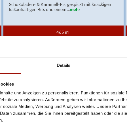
Schokoladen- & Karamell-Eis, gespickt mit knackigen
kakaohaltigen Bits und einem
...
mehr
465 ml
7,99 €
(17,18 € / 1,0L)
Details
ren oder Durchmessern, bspw. der Pizzen sind circa-Angaben und können durch die Zuber
bweichen. Wir liefern innerhalb von ca. 30 Minuten.
Cookies
ie unter www.pizzamax.de/produktinformationen
eller finden Sie unter www.pizzamax.de/produktinformationen
nhalte und Anzeigen zu personalisieren, Funktionen für soziale
Website zu analysieren. Außerdem geben wir Informationen zu I
r soziale Medien, Werbung und Analysen weiter. Unsere Partner
 4 - mit Geschmacksverstärker 5 - geschwefelt 6 - geschwärzt 7 - gewachst 8 - mit Phosph
usätzlich zur Angabe 13 - enthält eine Phenylalaninquelle (zusätzlich zur Angabe 14 -
 Daten zusammen, die Sie ihnen bereitgestellt haben oder die s
t Milcheiweiß (bei Fleischerzeugnissen) 19 - mit Säuerungsmitteln 20 - mit Taurin 21 - 
n.
chfleisch) 23 - mit Nitritpökelsalz 24 - enthält Alkohol 25 - mit Stabilisatoren 26 - mit 