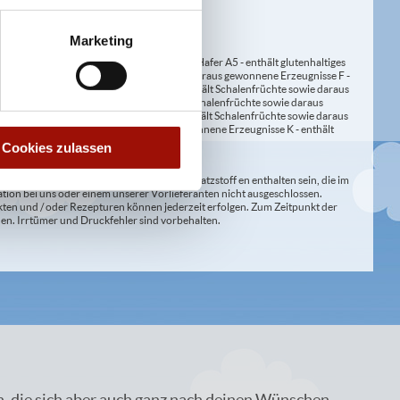
Marketing
erste A4 - enthält glutenhaltiges Getreide / Hafer A5 - enthält glutenhaltiges
nene Erzeugnisse E - enthält Erdnüsse und daraus gewonnene Erzeugnisse F -
wie daraus gewonnene Erzeugnisse H1 - enthält Schalenfrüchte sowie daraus
ene Erzeugnisse / Walnüsse H4 - enthält Schalenfrüchte sowie daraus
wonnene Erzeugnisse / Paranüsse H7 - enthält Schalenfrüchte sowie daraus
zeugnisse J - enthält Senf und daraus gewonnene Erzeugnisse K - enthält
Cookies zulassen
lergenen und deklarationspflichtigen Zusatzstoff en enthalten sein, die im
ion bei uns oder einem unserer Vorlieferanten nicht ausgeschlossen.
kten und / oder Rezepturen können jederzeit erfolgen. Zum Zeitpunkt der
en. Irrtümer und Druckfehler sind vorbehalten.
n, die sich aber auch ganz nach deinen Wünschen