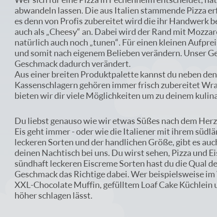
abwandeln lassen. Die aus Italien stammende Pizza erf
es denn von Profis zubereitet wird die ihr Handwerk 
auch als „Cheesy“ an. Dabei wird der Rand mit Mozzare
natürlich auch noch „tunen“. Für einen kleinen Aufpre
und somit nach eigenem Belieben verändern. Unser Gehe
Geschmack dadurch verändert.
Aus einer breiten Produktpalette kannst du neben den
Kassenschlagern gehören immer frisch zubereitet Wra
bieten wir dir viele Möglichkeiten um zu deinem kul
Du liebst genauso wie wir etwas Süßes nach dem Herz
Eis geht immer - oder wie die Italiener mit ihrem süd
leckeren Sorten und der handlichen Größe, gibt es auc
deinen Nachtisch bei uns. Du wirst sehen, Pizza und Ei
sündhaft leckeren Eiscreme Sorten hast du die Qual de
Geschmack das Richtige dabei. Wer beispielsweise im W
XXL-Chocolate Muffin, gefülltem Loaf Cake Küchlein 
höher schlagen lässt.