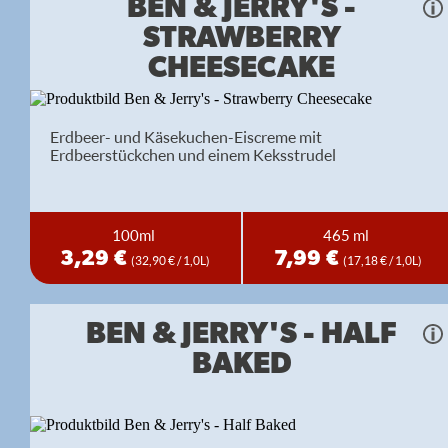
BEN & JERRY'S -
STRAWBERRY
CHEESECAKE
Erdbeer- und Käsekuchen-Eiscreme mit
Erdbeerstückchen und einem Keksstrudel
100ml
465 ml
3,29 €
7,99 €
(32,90 € / 1,0L)
(17,18 € / 1,0L)
BEN & JERRY'S - HALF
BAKED