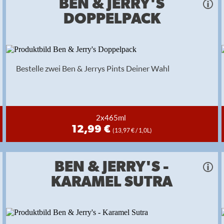
BEN & JERRY'S
DOPPELPACK
Bestelle zwei Ben & Jerrys Pints Deiner Wahl
2x465ml
12,99 €
(13,97 € / 1,0L)
BEN & JERRY'S -
KARAMEL SUTRA