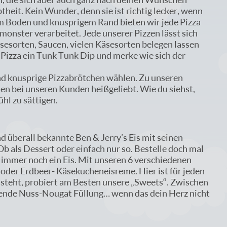
heit. Kein Wunder, denn sie ist richtig lecker, wenn
em Boden und knusprigem Rand bieten wir jede Pizza
monster verarbeitet. Jede unserer Pizzen lässt sich
sesorten, Saucen, vielen Käsesorten belegen lassen
 Pizza ein Tunk Tunk Dip und merke wie sich der
und knusprige Pizzabrötchen wählen. Zu unseren
n bei unseren Kunden heißgeliebt. Wie du siehst,
l zu sättigen.
d überall bekannte Ben & Jerry’s Eis mit seinen
b als Dessert oder einfach nur so. Bestelle doch mal
er immer noch ein Eis. Mit unseren 6 verschiedenen
 oder Erdbeer- Käsekucheneisreme. Hier ist für jeden
n steht, probiert am Besten unsere „Sweets“. Zwischen
lzende Nuss-Nougat Füllung… wenn das dein Herz nicht