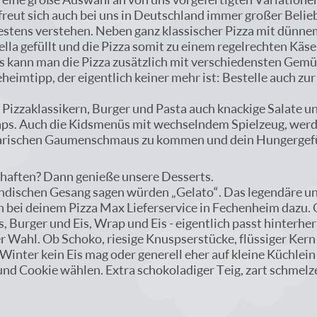
reut sich auch bei uns in Deutschland immer großer Beliebt
bestens verstehen. Neben ganz klassischer Pizza mit dünn
lla gefüllt und die Pizza somit zu einem regelrechten Käse
is kann man die Pizza zusätzlich mit verschiedensten Gemü
imtipp, der eigentlich keiner mehr ist: Bestelle auch zur
 Pizzaklassikern, Burger und Pasta auch knackige Salate 
ps. Auch die Kidsmenüs mit wechselndem Spielzeug, werde
inarischen Gaumenschmaus zu kommen und dein Hungergefüh
haften? Dann genieße unsere Desserts.
ländischen Gesang sagen würden „Gelato“. Das legendäre un
h bei deinem Pizza Max Lieferservice in Fechenheim dazu. O
s, Burger und Eis, Wrap und Eis - eigentlich passt hinterh
r Wahl. Ob Schoko, riesige Knuspserstücke, flüssiger Kern
inter kein Eis mag oder generell eher auf kleine Küchlei
und Cookie wählen. Extra schokoladiger Teig, zart schme