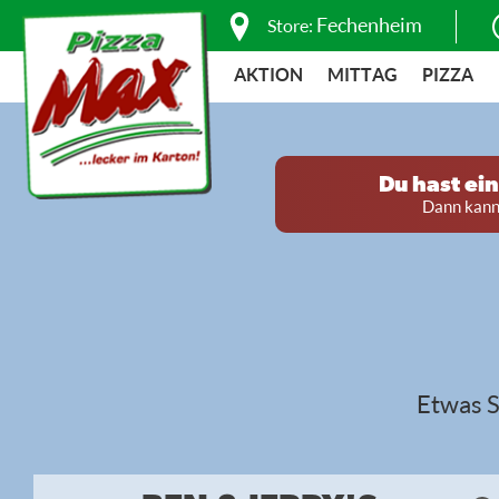
Fechenheim
Store:
AKTION
MITTAG
PIZZA
Du hast ei
Dann kanns
Etwas S