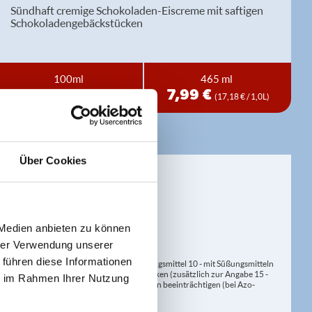
Sündhaft cremige Schokoladen-Eiscreme mit saftigen
Schokoladengebäckstücken
100ml
465 ml
3,29 €
7,99 €
(32,90 € / 1,0L)
(17,18 € / 1,0L)
Über Cookies
eitung geringfügig variieren.
 Medien anbieten zu können
hrer Verwendung unserer
 führen diese Informationen
at/en (bei Fleischerzeugnissen) 9 - mit Süßungsmittel 10 - mit Süßungsmitteln
 kann bei übermäßigem Verzehr abführend wirken (zusätzlich zur Angabe 15 -
ie im Rahmen Ihrer Nutzung
kann Aktivität und Aufmerksamkeit bei Kindern beeinträchtigen (bei Azo-
Verdickunsmittel