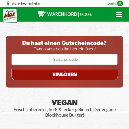
Store:
Fechenheim
Login
WARENKORB
|
0,00 €
Du hast einen Gutscheincode?
Dann kannst du ihn hier einlösen!
EINLÖSEN
VEGAN
Frisch zubereitet, heiß & lecker geliefert. Der vegane
Blockhouse Burger!