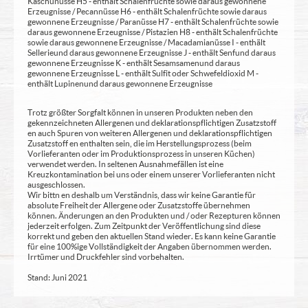
Kaschunüsse H5 - enthält Schalenfrüchte sowie daraus gewonnene
Erzeugnisse / Pecannüsse H6 - enthält Schalenfrüchte sowie daraus
gewonnene Erzeugnisse / Paranüsse H7 - enthält Schalenfrüchte sowie
daraus gewonnene Erzeugnisse / Pistazien H8 - enthält Schalenfrüchte
sowie daraus gewonnene Erzeugnisse / Macadamianüsse I - enthält
Sellerie und daraus gewonnene Erzeugnisse J - enthält Senf und daraus
gewonnene Erzeugnisse K - enthält Sesamsamen und daraus
gewonnene Erzeugnisse L - enthält Sulfit oder Schwefeldioxid M -
enthält Lupinen und daraus gewonnene Erzeugnisse
Trotz größter Sorgfalt können in unseren Produkten neben den
gekennzeichneten Allergenen und deklarationspflichtigen Zusatzstoff
en auch Spuren von weiteren Allergenen und deklarationspflichtigen
Zusatzstoff en enthalten sein, die im Herstellungsprozess (beim
Vorlieferanten oder im Produktionsprozess in unseren Küchen)
verwendet werden. In seltenen Ausnahmefällen ist eine
Kreuzkontamination bei uns oder einem unserer Vorlieferanten nicht
ausgeschlossen.
Wir bittn en deshalb um Verständnis, dass wir keine Garantie für
absolute Freiheit der Allergene oder Zusatzstoffe übernehmen
können. Änderungen an den Produkten und / oder Rezepturen können
jederzeit erfolgen. Zum Zeitpunkt der Veröffentlichung sind diese
korrekt und geben den aktuellen Stand wieder. Es kann keine Garantie
für eine 100%ige Vollständigkeit der Angaben übernommen werden.
Irrtümer und Druckfehler sind vorbehalten.
Stand: Juni 2021