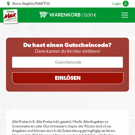
Store:
Steglitz(INAKTIV)
Login
WARENKORB
|
0,00 €
Du hast einen Gutscheincode?
Dann kannst du ihn hier einlösen!
EINLÖSEN
Alle Preise in €. Alle Preise inkl. gesetzl. MwSt. Alle Angaben zu
Grammaturen oder Durchmessern, bspw. der Pizzen sind circa-
Angaben und können durch die Zubereitung geringfügig variieren.