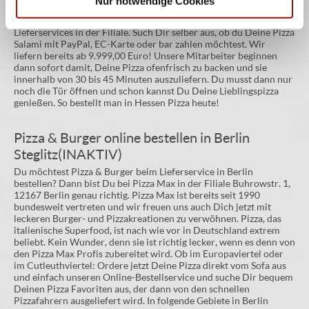
Nur notwendige Cookies
lassen. Gib einfach Deine Lieferadresse und die Zahlungsart ein
und schon landet Deine Bestellung in der Pizzaküche des
Lieferservices in der Filiale. Such Dir selber aus, ob du Deine Pizza
Salami mit PayPal, EC-Karte oder bar zahlen möchtest. Wir
liefern bereits ab 9.999,00 Euro! Unsere Mitarbeiter beginnen
dann sofort damit, Deine Pizza ofenfrisch zu backen und sie
innerhalb von 30 bis 45 Minuten auszuliefern. Du musst dann nur
noch die Tür öffnen und schon kannst Du Deine Lieblingspizza
genießen. So bestellt man in Hessen Pizza heute!
Pizza & Burger online bestellen in Berlin
Steglitz(INAKTIV)
Du möchtest Pizza & Burger beim Lieferservice in Berlin
bestellen? Dann bist Du bei Pizza Max in der Filiale Buhrowstr. 1,
12167 Berlin genau richtig. Pizza Max ist bereits seit 1990
bundesweit vertreten und wir freuen uns auch Dich jetzt mit
leckeren Burger- und Pizzakreationen zu verwöhnen. Pizza, das
italienische Superfood, ist nach wie vor in Deutschland extrem
beliebt. Kein Wunder, denn sie ist richtig lecker, wenn es denn von
den Pizza Max Profis zubereitet wird. Ob im Europaviertel oder
im Cutleuthviertel: Ordere jetzt Deine Pizza direkt vom Sofa aus
und einfach unseren Online-Bestellservice und suche Dir bequem
Deinen Pizza Favoriten aus, der dann von den schnellen
Pizzafahrern ausgeliefert wird. In folgende Gebiete in Berlin