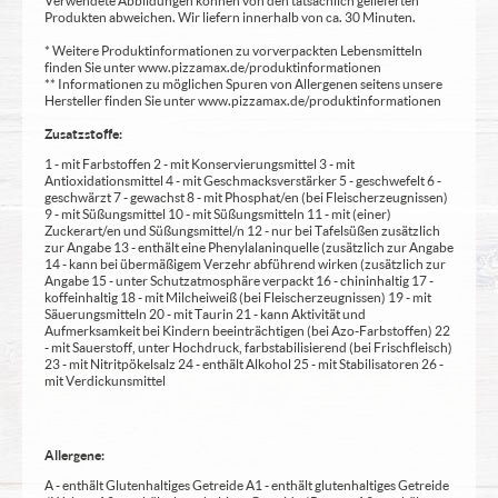
Verwendete Abbildungen können von den tatsächlich gelieferten
Produkten abweichen. Wir liefern innerhalb von ca. 30 Minuten.
* Weitere Produktinformationen zu vorverpackten Lebensmitteln
finden Sie unter www.pizzamax.de/produktinformationen
** Informationen zu möglichen Spuren von Allergenen seitens unsere
Hersteller finden Sie unter www.pizzamax.de/produktinformationen
Zusatzstoffe:
1 - mit Farbstoffen 2 - mit Konservierungsmittel 3 - mit
Antioxidationsmittel 4 - mit Geschmacksverstärker 5 - geschwefelt 6 -
geschwärzt 7 - gewachst 8 - mit Phosphat/en (bei Fleischerzeugnissen)
9 - mit Süßungsmittel 10 - mit Süßungsmitteln 11 - mit (einer)
Zuckerart/en und Süßungsmittel/n 12 - nur bei Tafelsüßen zusätzlich
zur Angabe 13 - enthält eine Phenylalaninquelle (zusätzlich zur Angabe
14 - kann bei übermäßigem Verzehr abführend wirken (zusätzlich zur
Angabe 15 - unter Schutzatmosphäre verpackt 16 - chininhaltig 17 -
koffeinhaltig 18 - mit Milcheiweiß (bei Fleischerzeugnissen) 19 - mit
Säuerungsmitteln 20 - mit Taurin 21 - kann Aktivität und
Aufmerksamkeit bei Kindern beeinträchtigen (bei Azo-Farbstoffen) 22
- mit Sauerstoff, unter Hochdruck, farbstabilisierend (bei Frischfleisch)
23 - mit Nitritpökelsalz 24 - enthält Alkohol 25 - mit Stabilisatoren 26 -
mit Verdickunsmittel
Allergene:
A - enthält Glutenhaltiges Getreide A1 - enthält glutenhaltiges Getreide