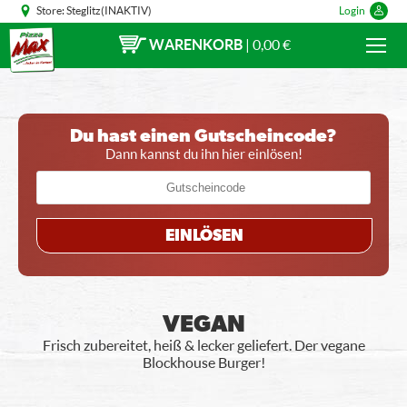
Store:
Steglitz(INAKTIV)
Login
WARENKORB
|
0,00 €
Du hast einen Gutscheincode?
Dann kannst du ihn hier einlösen!
EINLÖSEN
VEGAN
Frisch zubereitet, heiß & lecker geliefert. Der vegane
Blockhouse Burger!