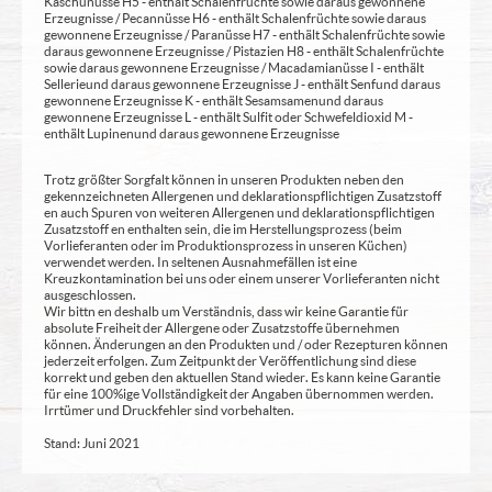
Kaschunüsse H5 - enthält Schalenfrüchte sowie daraus gewonnene
Erzeugnisse / Pecannüsse H6 - enthält Schalenfrüchte sowie daraus
gewonnene Erzeugnisse / Paranüsse H7 - enthält Schalenfrüchte sowie
daraus gewonnene Erzeugnisse / Pistazien H8 - enthält Schalenfrüchte
sowie daraus gewonnene Erzeugnisse / Macadamianüsse I - enthält
Sellerie und daraus gewonnene Erzeugnisse J - enthält Senf und daraus
gewonnene Erzeugnisse K - enthält Sesamsamen und daraus
gewonnene Erzeugnisse L - enthält Sulfit oder Schwefeldioxid M -
enthält Lupinen und daraus gewonnene Erzeugnisse
Trotz größter Sorgfalt können in unseren Produkten neben den
gekennzeichneten Allergenen und deklarationspflichtigen Zusatzstoff
en auch Spuren von weiteren Allergenen und deklarationspflichtigen
Zusatzstoff en enthalten sein, die im Herstellungsprozess (beim
Vorlieferanten oder im Produktionsprozess in unseren Küchen)
verwendet werden. In seltenen Ausnahmefällen ist eine
Kreuzkontamination bei uns oder einem unserer Vorlieferanten nicht
ausgeschlossen.
Wir bittn en deshalb um Verständnis, dass wir keine Garantie für
absolute Freiheit der Allergene oder Zusatzstoffe übernehmen
können. Änderungen an den Produkten und / oder Rezepturen können
jederzeit erfolgen. Zum Zeitpunkt der Veröffentlichung sind diese
korrekt und geben den aktuellen Stand wieder. Es kann keine Garantie
für eine 100%ige Vollständigkeit der Angaben übernommen werden.
Irrtümer und Druckfehler sind vorbehalten.
Stand: Juni 2021