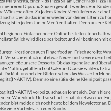
zza Margherita, einer Kids Pizza Salami, einer Kids Pizza
en mehreren Dips und Saucen gewählt werden. Von Kindern
ne Wünsche offen. Zu jedem Kinder Menü liefern wir eine 
d auch sicher du das immer wieder von deinen Eltern zu hö
zeug ist in jedem Junior Menü enthalten. Denn unsere Kids
l beginnen. Einfacher noch: Online bestellen. Innerhalb w
nellstmöglich wird diese bearbeitet und wir beginnen mit d
urger-Kreationen auch Fingerfood an. Frisch gerollte Wra
ch. Versuche einfach mal etwas Neues und kreiere dein Lie
nn genieße unsere Desserts. Ob das legendäre und überall
ate Muffin, gefülltem Loaf Cake und Cookie wählen. Extra
st. Da läuft uns bei den Bildern schon das Wasser im Mu
Steglitz(INAKTIV). Denn so eine süße kleine Kleinigkeit pa
 Steglitz(INAKTIV) vorbei zu schauen lohnt sich. Denn hie
deinem Warenkorb. Und so schnell erhält du etwa einen Fin
den bist melde dich noch heute bei dem Newsletter an. Du
e viele Vorteile als treuer Kunde.