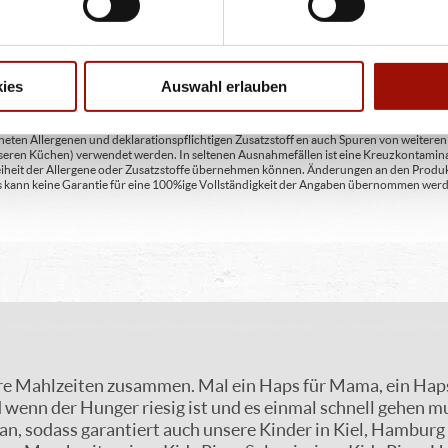
en A2 - enthält glutenhaltiges Getreide / Roggen A3 - enthält glutenhaltiges Getreide / G
C - enthält Eier und daraus gewonnene Erzeugnisse D - enthält Fische und daraus gewon
daraus gewonnene Erzeugnisse (einschließlich Laktose) H - enthält Schalenfrüchte so
gewonnene Erzeugnisse / Haselnüsse H3 - enthält Schalenfrüchte sowie daraus gewonn
aus gewonnene Erzeugnisse / Pecannüsse H6 - enthält Schalenfrüchte sowie daraus ge
 gewonnene Erzeugnisse / Macadamianüsse I - enthält Sellerie und daraus gewonnene Er
ies
Auswahl erlauben
feldioxid M - enthält Lupinen und daraus gewonnene Erzeugnisse
ten Allergenen und deklarationspflichtigen Zusatzstoff en auch Spuren von weiteren Al
seren Küchen) verwendet werden. In seltenen Ausnahmefällen ist eine Kreuzkontaminat
Freiheit der Allergene oder Zusatzstoffe übernehmen können. Änderungen an den Produ
 Es kann keine Garantie für eine 100%ige Vollständigkeit der Angaben übernommen werd
re Mahlzeiten zusammen. Mal ein Haps für Mama, ein Haps 
d wenn der Hunger riesig ist und es einmal schnell gehen mu
an, sodass garantiert auch unsere Kinder in Kiel, Hamburg 