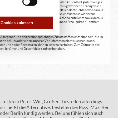
erste A4 - enthält glutenhaltiges Getreide / Hafer A5 - enthält glutenhaltiges
nene Erzeugnisse E - enthält Erdnüsse und daraus gewonnene Erzeugnisse F -
wie daraus gewonnene Erzeugnisse H1 - enthält Schalenfrüchte sowie daraus
ene Erzeugnisse / Walnüsse H4 - enthält Schalenfrüchte sowie daraus
wonnene Erzeugnisse / Paranüsse H7 - enthält Schalenfrüchte sowie daraus
zeugnisse J - enthält Senf und daraus gewonnene Erzeugnisse K - enthält
Cookies zulassen
lergenen und deklarationspflichtigen Zusatzstoff en enthalten sein, die im
ion bei uns oder einem unserer Vorlieferanten nicht ausgeschlossen.
kten und / oder Rezepturen können jederzeit erfolgen. Zum Zeitpunkt der
en. Irrtümer und Druckfehler sind vorbehalten.
für klein Peter. Wir „Großen" bestellen allerdings
ss, heißt die Alternative: bestellen bei Pizza Max. Bei
oder Berlin fündig werden. Bei uns fühlen sich auch