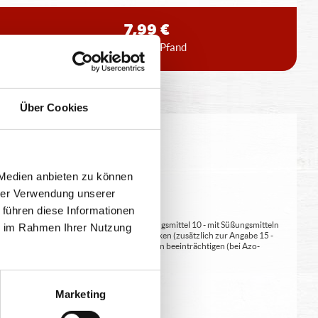
7,99 €
inkl. 0,15 € Pfand
Über Cookies
eitung geringfügig variieren.
 Medien anbieten zu können
hrer Verwendung unserer
 führen diese Informationen
at/en (bei Fleischerzeugnissen) 9 - mit Süßungsmittel 10 - mit Süßungsmitteln
ie im Rahmen Ihrer Nutzung
 kann bei übermäßigem Verzehr abführend wirken (zusätzlich zur Angabe 15 -
kann Aktivität und Aufmerksamkeit bei Kindern beeinträchtigen (bei Azo-
Verdickunsmittel
Marketing