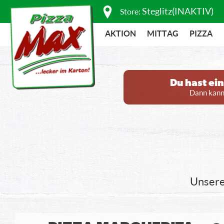
Steglitz(INAKTIV)
Store:
AKTION
MITTAG
PIZZA
Du hast ei
Dann kanns
Unsere 