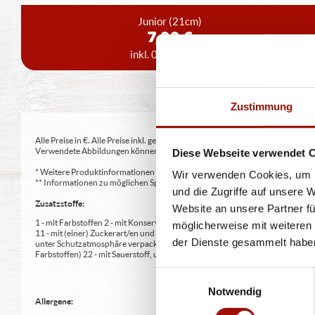
Junior
(21cm)
7,99 €
inkl. 0,15 € Pfand
Zustimmung
Alle Preise in €. Alle Preise inkl. gesetzl. MwSt. Alle Angaben zu Grammatu
Verwendete Abbildungen können von den tatsächlich gelieferten Produkten a
Diese Webseite verwendet 
* Weitere Produktinformationen zu vorverpackten Lebensmitteln finden S
Wir verwenden Cookies, um I
** Informationen zu möglichen Spuren von Allergenen seitens unsere Herst
und die Zugriffe auf unsere 
Zusatzstoffe:
Website an unsere Partner fü
1 - mit Farbstoffen 2 - mit Konservierungsmittel 3 - mit Antioxidationsmittel
möglicherweise mit weiteren
11 - mit (einer) Zuckerart/en und Süßungsmittel/n 12 - nur bei Tafelsüßen z
der Dienste gesammelt habe
unter Schutzatmosphäre verpackt 16 - chininhaltig 17 - koffeinhaltig 18 - mi
Farbstoffen) 22 - mit Sauerstoff, unter Hochdruck, farbstabilisierend (bei Fris
Einwilligungsauswahl
Notwendig
Allergene: