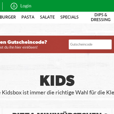
Login
DIPS &
BURGER
PASTA
SALATE
SPECIALS
DRESSING
nen Gutscheincode?
t du ihn hier einlösen!
KIDS
Kidsbox ist immer die richtige Wahl für die Kl