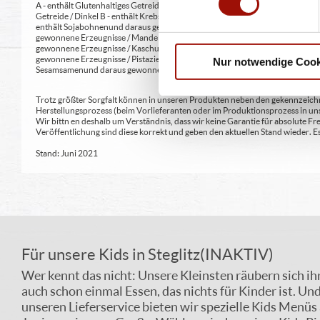
A - enthält Glutenhaltiges Getreide A1 - enthält glutenhaltiges Getreide / Weiz
Getreide / Dinkel B - enthält Krebstiere und daraus gewonnene Erzeugnisse 
enthält Sojabohnen und daraus gewonnene Erzeugnisse G - enthält Milch und 
gewonnene Erzeugnisse / Mandeln H2 - enthält Schalenfrüchte sowie daraus 
gewonnene Erzeugnisse / Kaschunüsse H5 - enthält Schalenfrüchte sowie dar
gewonnene Erzeugnisse / Pistazien H8 - enthält Schalenfrüchte sowie daraus
Nur notwendige Cook
Sesamsamen und daraus gewonnene Erzeugnisse L - enthält Sulfit oder Schwe
Trotz größter Sorgfalt können in unseren Produkten neben den gekennzeichne
Herstellungsprozess (beim Vorlieferanten oder im Produktionsprozess in un
Wir bittn en deshalb um Verständnis, dass wir keine Garantie für absolute 
Veröffentlichung sind diese korrekt und geben den aktuellen Stand wieder.
Stand: Juni 2021
Für unsere Kids in Steglitz(INAKTIV)
Wer kennt das nicht: Unsere Kleinsten räubern sich ih
auch schon einmal Essen, das nichts für Kinder ist. Un
unseren Lieferservice bieten wir spezielle Kids Menüs 