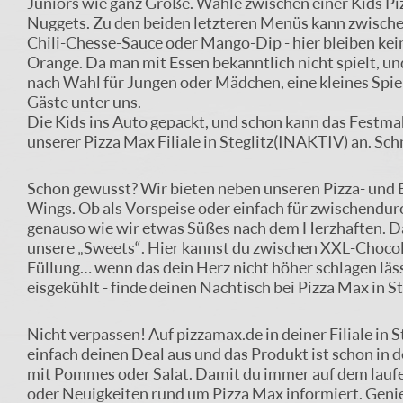
Juniors wie ganz Große. Wähle zwischen einer Kids Pi
Nuggets. Zu den beiden letzteren Menüs kann zwisch
Chili-Chesse-Sauce oder Mango-Dip - hier bleiben kei
Orange. Da man mit Essen bekanntlich nicht spielt, un
nach Wahl für Jungen oder Mädchen, eine kleines Spiel
Gäste unter uns.
Die Kids ins Auto gepackt, und schon kann das Festmah
unserer Pizza Max Filiale in Steglitz(INAKTIV) an. Sch
Schon gewusst? Wir bieten neben unseren Pizza- und B
Wings. Ob als Vorspeise oder einfach für zwischendur
genauso wie wir etwas Süßes nach dem Herzhaften. Da
unsere „Sweets“. Hier kannst du zwischen XXL-Chocol
Füllung… wenn das dein Herz nicht höher schlagen läs
eisgekühlt - finde deinen Nachtisch bei Pizza Max in 
Nicht verpassen! Auf pizzamax.de in deiner Filiale in
einfach deinen Deal aus und das Produkt ist schon in 
mit Pommes oder Salat. Damit du immer auf dem laufen
oder Neuigkeiten rund um Pizza Max informiert. Genieß