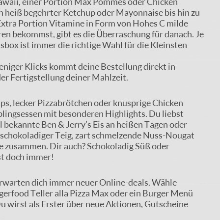
 Hawaii, einer Portion Max Pommes oder Chicken
 heiß begehrter Ketchup oder Mayonnaise bis hin zu
Extra Portion Vitamine in Form von Hohes C milde
ren bekommst, gibt es die Überraschung für danach. Je
box ist immer die richtige Wahl für die Kleinsten
eniger Klicks kommt deine Bestellung direkt in
er Fertigstellung deiner Mahlzeit.
ps, lecker Pizzabrötchen oder knusprige Chicken
blingsessen mit besonderen Highlights. Du liebst
 bekannte Ben & Jerry’s Eis an heißen Tagen oder
 schokoladiger Teig, zart schmelzende Nuss-Nougat
nde zusammen. Dir auch? Schokoladig Süß oder
sst doch immer!
r erwarten dich immer neuer Online-deals. Wähle
gerfood Teller alla Pizza Max oder ein Burger Menü
 wirst als Erster über neue Aktionen, Gutscheine