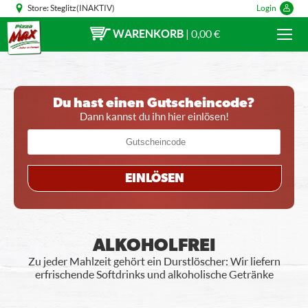
Store:
Steglitz(INAKTIV)
Login
WARENKORB
|
0,00 €
Du hast einen Gutscheincode?
Dann kannst du ihn hier einlösen!
EINLÖSEN
ALKOHOLFREI
Zu jeder Mahlzeit gehört ein Durstlöscher: Wir liefern
erfrischende Softdrinks und alkoholische Getränke