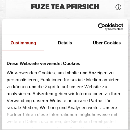
FUZE TEA PFIRSICH
Fuze Tea Schwarzer Tee Pfirsich ist eine
außergewöhnliche Fusion aus dem Guten des
Zustimmung
Details
Über Cookies
...
mehr
Diese Webseite verwendet Cookies
Wir verwenden Cookies, um Inhalte und Anzeigen zu
personalisieren, Funktionen für soziale Medien anbieten
0,4l
2,90 €
zu können und die Zugriffe auf unsere Website zu
inkl. 0,25 € Pfand
analysieren. Außerdem geben wir Informationen zu Ihrer
Verwendung unserer Website an unsere Partner für
soziale Medien, Werbung und Analysen weiter. Unsere
VIO MEDIUM
Partner führen diese Informationen möglicherweise mit
weiteren Daten zusammen, die Sie ihnen bereitgestellt
haben oder die sie im Rahmen Ihrer Nutzung der Dienste