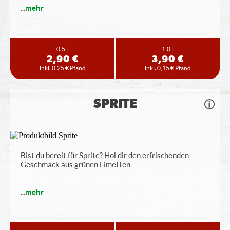
...
mehr
0,5 l
1,0 l
2,90 €
3,90 €
inkl. 0,25 € Pfand
inkl. 0,15 € Pfand
SPRITE
Bist du bereit für Sprite? Hol dir den erfrischenden
Geschmack aus grünen Limetten
...
mehr