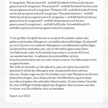
Erzeugnisse / Pecannüsse H6 - enthält Schalenfrüchte sowie daraus
gewonnene Erzeugnisse / Paranüsse H7 - enthält Schalenfrüchte sowie
daraus gewonnene Erzeugnisse / Pistazien H8 - enthält Schalenfrüchte
sowie daraus gewonnene Erzeugnisse / Macadamianüsse I - enthält
Sellerie und daraus gewonnene Erzeugnisse J - enthält Senf und daraus
gewonnene Erzeugnisse K - enthält Sesamsamen und daraus
gewonnene Erzeugnisse L - enthält Sulfit oder Schwefeldioxid M -
enthält Lupinen und daraus gewonnene Erzeugnisse
Trotz größter Sorgfalt können in unseren Produkten neben den
gekennzeichneten Allergenen und deklarationspflichtigen Zusatzstoff
en auch Spuren von weiteren Allergenen und deklarationspflichtigen
Zusatzstoff en enthalten sein, die im Herstellungsprozess (beim
Vorlieferanten oder im Produktionsprozess in unseren Küchen)
verwendet werden. In seltenen Ausnahmefällen ist eine
Kreuzkontamination bei uns oder einem unserer Vorlieferanten nicht
ausgeschlossen.
Wir bittn en deshalb um Verständnis, dass wir keine Garantie für
absolute Freiheit der Allergene oder Zusatzstoffe übernehmen
können. Änderungen an den Produkten und / oder Rezepturen können
jederzeit erfolgen. Zum Zeitpunkt der Veröffentlichung sind diese
korrekt und geben den aktuellen Stand wieder. Es kann keine Garantie
für eine 100%ige Vollständigkeit der Angaben übernommen werden.
Irrtümer und Druckfehler sind vorbehalten.
Stand: Juni 2021