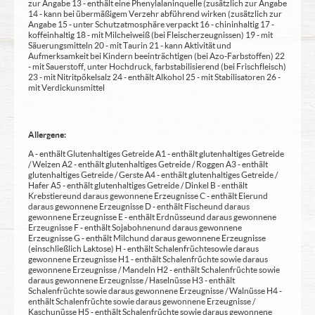
zur Angabe 13 - enthält eine Phenylalaninquelle (zusätzlich zur Angabe
14 - kann bei übermäßigem Verzehr abführend wirken (zusätzlich zur
Angabe 15 - unter Schutzatmosphäre verpackt 16 - chininhaltig 17 -
koffeinhaltig 18 - mit Milcheiweiß (bei Fleischerzeugnissen) 19 - mit
Säuerungsmitteln 20 - mit Taurin 21 - kann Aktivität und
Aufmerksamkeit bei Kindern beeinträchtigen (bei Azo-Farbstoffen) 22
- mit Sauerstoff, unter Hochdruck, farbstabilisierend (bei Frischfleisch)
23 - mit Nitritpökelsalz 24 - enthält Alkohol 25 - mit Stabilisatoren 26 -
mit Verdickunsmittel
Allergene:
A - enthält Glutenhaltiges Getreide A1 - enthält glutenhaltiges Getreide
/ Weizen A2 - enthält glutenhaltiges Getreide / Roggen A3 - enthält
glutenhaltiges Getreide / Gerste A4 - enthält glutenhaltiges Getreide /
Hafer A5 - enthält glutenhaltiges Getreide / Dinkel B - enthält
Krebstiere und daraus gewonnene Erzeugnisse C - enthält Eier und
daraus gewonnene Erzeugnisse D - enthält Fische und daraus
gewonnene Erzeugnisse E - enthält Erdnüsse und daraus gewonnene
Erzeugnisse F - enthält Sojabohnen und daraus gewonnene
Erzeugnisse G - enthält Milch und daraus gewonnene Erzeugnisse
(einschließlich Laktose) H - enthält Schalenfrüchte sowie daraus
gewonnene Erzeugnisse H1 - enthält Schalenfrüchte sowie daraus
gewonnene Erzeugnisse / Mandeln H2 - enthält Schalenfrüchte sowie
daraus gewonnene Erzeugnisse / Haselnüsse H3 - enthält
Schalenfrüchte sowie daraus gewonnene Erzeugnisse / Walnüsse H4 -
enthält Schalenfrüchte sowie daraus gewonnene Erzeugnisse /
Kaschunüsse H5 - enthält Schalenfrüchte sowie daraus gewonnene