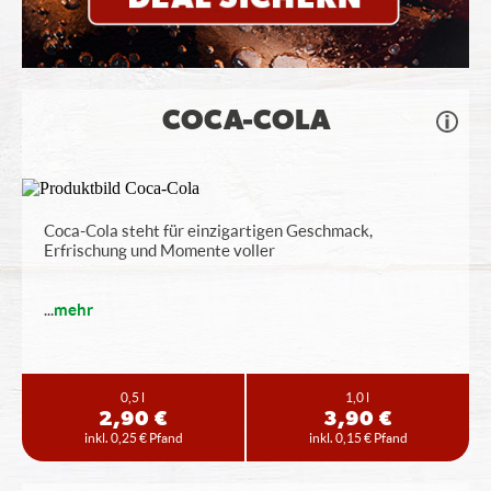
COCA-COLA
Coca-Cola steht für einzigartigen Geschmack,
Erfrischung und Momente voller
...
mehr
0,5 l
1,0 l
2,90 €
3,90 €
inkl. 0,25 € Pfand
inkl. 0,15 € Pfand