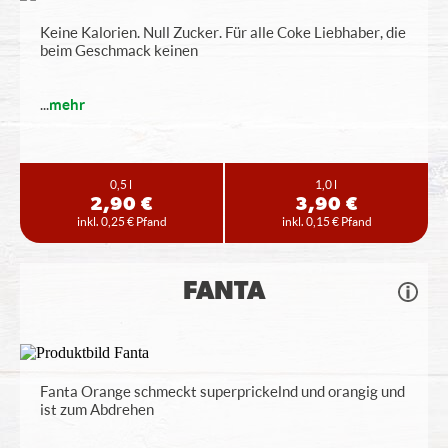
Keine Kalorien. Null Zucker. Für alle Coke Liebhaber, die
beim Geschmack keinen
...
mehr
0,5 l
1,0 l
2,90 €
3,90 €
inkl. 0,25 € Pfand
inkl. 0,15 € Pfand
FANTA
Fanta Orange schmeckt superprickelnd und orangig und
ist zum Abdrehen