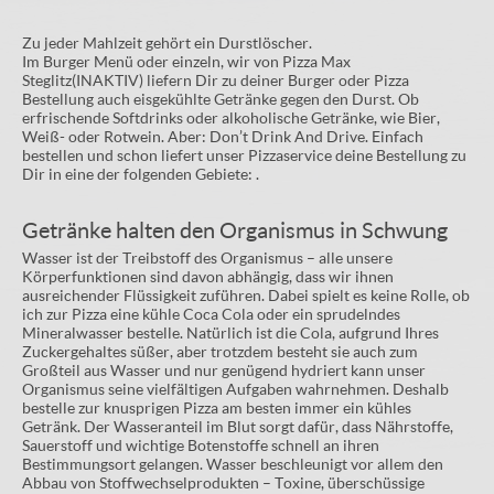
Zu jeder Mahlzeit gehört ein Durstlöscher.
Im Burger Menü oder einzeln, wir von Pizza Max
Steglitz(INAKTIV) liefern Dir zu deiner Burger oder Pizza
Bestellung auch eisgekühlte Getränke gegen den Durst. Ob
erfrischende Softdrinks oder alkoholische Getränke, wie Bier,
Weiß- oder Rotwein. Aber: Don’t Drink And Drive. Einfach
bestellen und schon liefert unser Pizzaservice deine Bestellung zu
Dir in eine der folgenden Gebiete: .
Getränke halten den Organismus in Schwung
Wasser ist der Treibstoff des Organismus – alle unsere
Körperfunktionen sind davon abhängig, dass wir ihnen
ausreichender Flüssigkeit zuführen. Dabei spielt es keine Rolle, ob
ich zur Pizza eine kühle Coca Cola oder ein sprudelndes
Mineralwasser bestelle. Natürlich ist die Cola, aufgrund Ihres
Zuckergehaltes süßer, aber trotzdem besteht sie auch zum
Großteil aus Wasser und nur genügend hydriert kann unser
Organismus seine vielfältigen Aufgaben wahrnehmen. Deshalb
bestelle zur knusprigen Pizza am besten immer ein kühles
Getränk. Der Wasseranteil im Blut sorgt dafür, dass Nährstoffe,
Sauerstoff und wichtige Botenstoffe schnell an ihren
Bestimmungsort gelangen. Wasser beschleunigt vor allem den
Abbau von Stoffwechselprodukten – Toxine, überschüssige