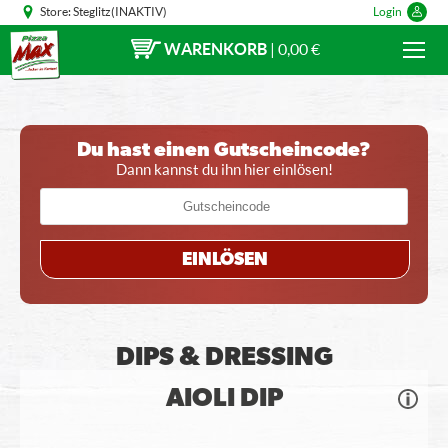
Store:
Steglitz(INAKTIV)
Login
WARENKORB
|
0,00 €
Du hast einen Gutscheincode?
Dann kannst du ihn hier einlösen!
EINLÖSEN
DIPS & DRESSING
AIOLI DIP