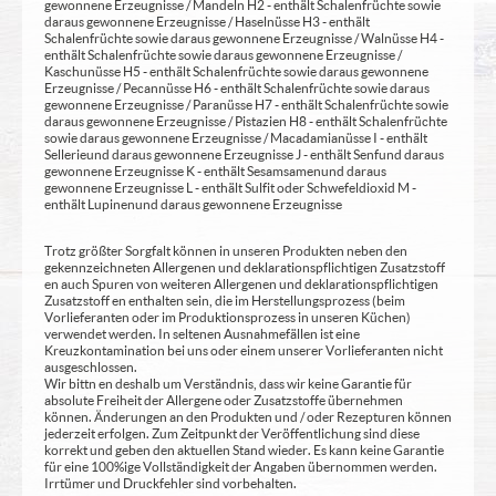
gewonnene Erzeugnisse / Mandeln H2 - enthält Schalenfrüchte sowie
daraus gewonnene Erzeugnisse / Haselnüsse H3 - enthält
Schalenfrüchte sowie daraus gewonnene Erzeugnisse / Walnüsse H4 -
enthält Schalenfrüchte sowie daraus gewonnene Erzeugnisse /
Kaschunüsse H5 - enthält Schalenfrüchte sowie daraus gewonnene
Erzeugnisse / Pecannüsse H6 - enthält Schalenfrüchte sowie daraus
gewonnene Erzeugnisse / Paranüsse H7 - enthält Schalenfrüchte sowie
daraus gewonnene Erzeugnisse / Pistazien H8 - enthält Schalenfrüchte
sowie daraus gewonnene Erzeugnisse / Macadamianüsse I - enthält
Sellerie und daraus gewonnene Erzeugnisse J - enthält Senf und daraus
gewonnene Erzeugnisse K - enthält Sesamsamen und daraus
gewonnene Erzeugnisse L - enthält Sulfit oder Schwefeldioxid M -
enthält Lupinen und daraus gewonnene Erzeugnisse
Trotz größter Sorgfalt können in unseren Produkten neben den
gekennzeichneten Allergenen und deklarationspflichtigen Zusatzstoff
en auch Spuren von weiteren Allergenen und deklarationspflichtigen
Zusatzstoff en enthalten sein, die im Herstellungsprozess (beim
Vorlieferanten oder im Produktionsprozess in unseren Küchen)
verwendet werden. In seltenen Ausnahmefällen ist eine
Kreuzkontamination bei uns oder einem unserer Vorlieferanten nicht
ausgeschlossen.
Wir bittn en deshalb um Verständnis, dass wir keine Garantie für
absolute Freiheit der Allergene oder Zusatzstoffe übernehmen
können. Änderungen an den Produkten und / oder Rezepturen können
jederzeit erfolgen. Zum Zeitpunkt der Veröffentlichung sind diese
korrekt und geben den aktuellen Stand wieder. Es kann keine Garantie
für eine 100%ige Vollständigkeit der Angaben übernommen werden.
Irrtümer und Druckfehler sind vorbehalten.