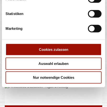
AMERICAN DRESSING
Statistiken
Marketing
80ml
Cookies zulassen
1,50 €
(18,75 € / 1,0L)
Auswahl erlauben
BALSAMICO VEGAN
DRESSING
Nur notwendige Cookies