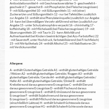
Antioxidationsmittel 4 - mit Geschmacksverstärker 5 - geschwefelt 6 -
geschwärzt 7 - gewachst 8 - mit Phosphat/en (bei Fleischerzeugnissen)
9 - mit Süßungsmittel 10 - mit Süßungsmitteln 11 - mit (einer)
Zuckerart/en und Süßungsmittel/n 12 - nur bei Tafelsüßen zusätzlich
zur Angabe 13 - enthält eine Phenylalaninquelle (zusätzlich zur Angabe
14 - kann bei übermäßigem Verzehr abführend wirken (zusätzlich zur
Angabe 15 - unter Schutzatmosphäre verpackt 16 - chininhaltig 17 -
koffeinhaltig 18 - mit Milcheiweiß (bei Fleischerzeugnissen) 19 - mit
Säuerungsmitteln 20 - mit Taurin 21 - kann Aktivität und
Aufmerksamkeit bei Kindern beeinträchtigen (bei Azo-Farbstoffen) 22
- mit Sauerstoff, unter Hochdruck, farbstabilisierend (bei Frischfleisch)
23 - mit Nitritpökelsalz 24 - enthält Alkohol 25 - mit Stabilisatoren 26 -
mit Verdickunsmittel
Allergene:
A - enthält Glutenhaltiges Getreide A1 - enthält glutenhaltiges Getreide
/ Weizen A2 - enthält glutenhaltiges Getreide / Roggen A3 - enthält
glutenhaltiges Getreide / Gerste A4 - enthält glutenhaltiges Getreide /
Hafer A5 - enthält glutenhaltiges Getreide / Dinkel B - enthält
Krebstiere und daraus gewonnene Erzeugnisse C - enthält Eier und
daraus gewonnene Erzeugnisse D - enthält Fische und daraus
gewonnene Erzeugnisse E - enthält Erdnüsse und daraus gewonnene
Erzeugnisse F - enthält Sojabohnen und daraus gewonnene
Erzeugnisse G - enthält Milch und daraus gewonnene Erzeugnisse
(einschließlich Laktose) H - enthält Schalenfrüchte sowie daraus
gewonnene Erzeugnisse H1 - enthält Schalenfrüchte sowie daraus