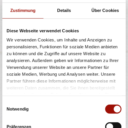
Zustimmung
Details
Über Cookies
Diese Webseite verwendet Cookies
80ml
Wir verwenden Cookies, um Inhalte und Anzeigen zu
1,60 €
(20,00 € / 1,0L)
personalisieren, Funktionen für soziale Medien anbieten
zu können und die Zugriffe auf unsere Website zu
analysieren. Außerdem geben wir Informationen zu Ihrer
PIZZA MAX MAYONNAISE
Verwendung unserer Website an unsere Partner für
soziale Medien, Werbung und Analysen weiter. Unsere
Partner führen diese Informationen möglicherweise mit
weiteren Daten zusammen, die Sie ihnen bereitgestellt
haben oder die sie im Rahmen Ihrer Nutzung der Dienste
gesammelt haben.
Einwilligungsauswahl
Notwendig
40ml
0,90 €
(22,50 € / 1,0L)
Präferenzen