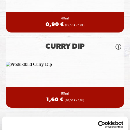
40ml
0,90 €
(22,50 € / 1,0L)
CURRY DIP
80ml
1,60 €
(20,00 € / 1,0L)
KRÄUTERREMOULADE