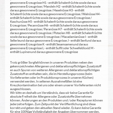
gewonnene Erzeugnisse H1 - enthält Schalenfrüchte sowie daraus
gewonnene Erzeugnisse / Mandeln H2 - enthält Schalenfrüchte sowie
daraus gewonnene Erzeugnisse / Haselnüsse H3 - enthält
Schalenfrüchte sowie daraus gewonnene Erzeugnisse / Walnüsse H4 -
enthält Schalenfrüchte sowie daraus gewonnene Erzeugnisse /
Kaschunüsse H5 - enthält Schalenfrüchte sowie daraus gewonnene
Erzeugnisse / Pecannüsse H6 - enthält Schalenfrüchte sowie daraus
gewonnene Erzeugnisse / Paranüsse H7 - enthält Schalenfrüchte sowie
daraus gewonnene Erzeugnisse / Pistazien H8 - enthält Schalenfrüchte
sowie daraus gewonnene Erzeugnisse / Macadamianüsse I - enthält
Sellerie und daraus gewonnene Erzeugnisse J - enthält Senf und daraus
gewonnene Erzeugnisse K - enthält Sesamsamen und daraus
gewonnene Erzeugnisse L - enthält Sulfit oder Schwefeldioxid M -
enthält Lupinen und daraus gewonnene Erzeugnisse
Trotz größter Sorgfalt können in unseren Produkten neben den
gekennzeichneten Allergenen und deklarationspflichtigen Zusatzstoff
en auch Spuren von weiteren Allergenen und deklarationspflichtigen
Zusatzstoff en enthalten sein, die im Herstellungsprozess (beim
Vorlieferanten oder im Produktionsprozess in unseren Küchen)
verwendet werden. In seltenen Ausnahmefällen ist eine
Kreuzkontamination bei uns oder einem unserer Vorlieferanten nicht
ausgeschlossen.
Wir bittn en deshalb um Verständnis, dass wir keine Garantie für
absolute Freiheit der Allergene oder Zusatzstoffe übernehmen
können. Änderungen an den Produkten und / oder Rezepturen können
jederzeit erfolgen. Zum Zeitpunkt der Veröffentlichung sind diese
korrekt und geben den aktuellen Stand wieder. Es kann keine Garantie
für eine 100%ige Vollständigkeit der Angaben übernommen werden.