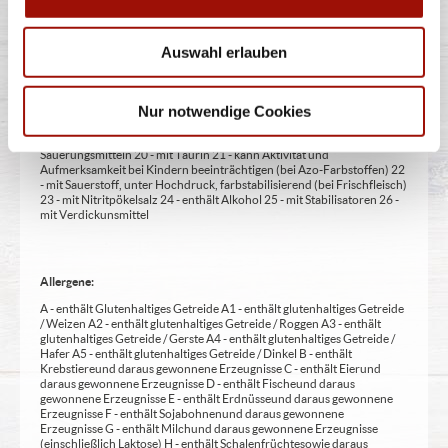
1 - mit Farbstoffen 2 - mit Konservierungsmittel 3 - mit
Antioxidationsmittel 4 - mit Geschmacksverstärker 5 - geschwefelt 6 -
geschwärzt 7 - gewachst 8 - mit Phosphat/en (bei Fleischerzeugnissen)
Auswahl erlauben
9 - mit Süßungsmittel 10 - mit Süßungsmitteln 11 - mit (einer)
Zuckerart/en und Süßungsmittel/n 12 - nur bei Tafelsüßen zusätzlich
zur Angabe 13 - enthält eine Phenylalaninquelle (zusätzlich zur Angabe
14 - kann bei übermäßigem Verzehr abführend wirken (zusätzlich zur
Nur notwendige Cookies
Angabe 15 - unter Schutzatmosphäre verpackt 16 - chininhaltig 17 -
koffeinhaltig 18 - mit Milcheiweiß (bei Fleischerzeugnissen) 19 - mit
Säuerungsmitteln 20 - mit Taurin 21 - kann Aktivität und
Aufmerksamkeit bei Kindern beeinträchtigen (bei Azo-Farbstoffen) 22
- mit Sauerstoff, unter Hochdruck, farbstabilisierend (bei Frischfleisch)
23 - mit Nitritpökelsalz 24 - enthält Alkohol 25 - mit Stabilisatoren 26 -
mit Verdickunsmittel
Allergene:
A - enthält Glutenhaltiges Getreide A1 - enthält glutenhaltiges Getreide
/ Weizen A2 - enthält glutenhaltiges Getreide / Roggen A3 - enthält
glutenhaltiges Getreide / Gerste A4 - enthält glutenhaltiges Getreide /
Hafer A5 - enthält glutenhaltiges Getreide / Dinkel B - enthält
Krebstiere und daraus gewonnene Erzeugnisse C - enthält Eier und
daraus gewonnene Erzeugnisse D - enthält Fische und daraus
gewonnene Erzeugnisse E - enthält Erdnüsse und daraus gewonnene
Erzeugnisse F - enthält Sojabohnen und daraus gewonnene
Erzeugnisse G - enthält Milch und daraus gewonnene Erzeugnisse
(einschließlich Laktose) H - enthält Schalenfrüchte sowie daraus