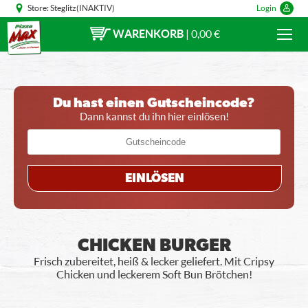
Store:
Steglitz(INAKTIV)
Login
WARENKORB
|
0,00 €
Du hast einen Gutscheincode?
Dann kannst du ihn hier einlösen!
EINLÖSEN
CHICKEN BURGER
Frisch zubereitet, heiß & lecker geliefert. Mit Cripsy
Chicken und leckerem Soft Bun Brötchen!