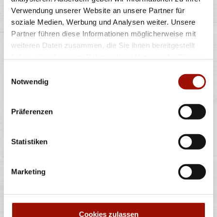
Verwendung unserer Website an unsere Partner für
soziale Medien, Werbung und Analysen weiter. Unsere
Soft Bun, Crispy Chicken (135g), Tomaten, rote
Zwiebeln, Lollo Bionda Salat, Bacon,
...
mehr
Partner führen diese Informationen möglicherweise mit
weiteren Daten zusammen, die Sie ihnen bereitgestellt
haben oder die sie im Rahmen Ihrer Nutzung der Dienste
einfach
doppelt
gesammelt haben.
Einwilligungsauswahl
9,90 €
12,90 €
Notwendig
Präferenzen
Alle Preise in €. Alle Preise inkl. gesetzl. MwSt. Alle Angaben zu
Grammaturen oder Durchmessern, bspw. der Pizzen sind circa-
Statistiken
Angaben und können durch die Zubereitung geringfügig variieren.
Verwendete Abbildungen können von den tatsächlich gelieferten
Produkten abweichen. Wir liefern innerhalb von ca. 30 Minuten.
Marketing
* Weitere Produktinformationen zu vorverpackten Lebensmitteln
finden Sie unter www.pizzamax.de/produktinformationen
** Informationen zu möglichen Spuren von Allergenen seitens unsere
Hersteller finden Sie unter www.pizzamax.de/produktinformationen
Zusatzstoffe:
Cookies zulassen