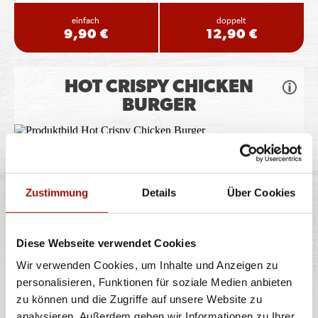
einfach
doppelt
9,90 €
12,90 €
HOT CRISPY CHICKEN
BURGER
Soft Bun, Crispy Chicken (135g), Tomaten, Lollo Bionda
Salat, Jalapeños, Chili
...
mehr
Zustimmung
Details
Über Cookies
einfach
doppelt
9,90 €
12,90 €
Diese Webseite verwendet Cookies
Wir verwenden Cookies, um Inhalte und Anzeigen zu
CAJUN CRISPY CHICKEN
personalisieren, Funktionen für soziale Medien anbieten
BURGER
zu können und die Zugriffe auf unsere Website zu
analysieren. Außerdem geben wir Informationen zu Ihrer