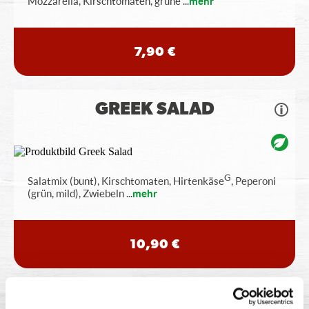
Mozzarella, Kirschtomaten, grüne
...
mehr
7,90 €
GREEK SALAD
G
Salatmix (bunt), Kirschtomaten, Hirtenkäse
, Peperoni
(grün, mild), Zwiebeln
...
mehr
10,90 €
POMMES