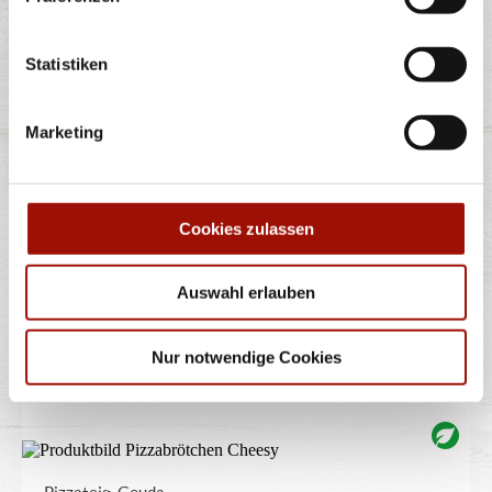
Statistiken
TRÜFFEL
Marketing
Spaghetti oder Penne, Käsesahnesauce, Champignons,
Gran Moravia (Hartkäse),
...
mehr
Cookies zulassen
12,40 €
Auswahl erlauben
Nur notwendige Cookies
PIZZABRÖTCHEN CHEESY