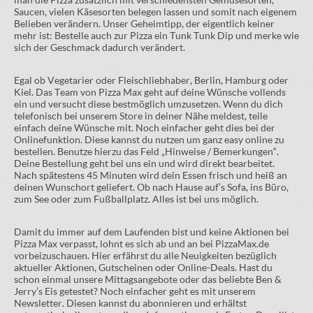
Saucen, vielen Käsesorten belegen lassen und somit nach eigenem
Belieben verändern. Unser Geheimtipp, der eigentlich keiner
mehr ist: Bestelle auch zur Pizza ein Tunk Tunk Dip und merke wie
sich der Geschmack dadurch verändert.
Egal ob Vegetarier oder Fleischliebhaber, Berlin, Hamburg oder
Kiel. Das Team von Pizza Max geht auf deine Wünsche vollends
ein und versucht diese bestmöglich umzusetzen. Wenn du dich
telefonisch bei unserem Store in deiner Nähe meldest, teile
einfach deine Wünsche mit. Noch einfacher geht dies bei der
Onlinefunktion. Diese kannst du nutzen um ganz easy online zu
bestellen. Benutze hierzu das Feld „Hinweise / Bemerkungen“.
Deine Bestellung geht bei uns ein und wird direkt bearbeitet.
Nach spätestens 45 Minuten wird dein Essen frisch und heiß an
deinen Wunschort geliefert. Ob nach Hause auf’s Sofa, ins Büro,
zum See oder zum Fußballplatz. Alles ist bei uns möglich.
Damit du immer auf dem Laufenden bist und keine Aktionen bei
Pizza Max verpasst, lohnt es sich ab und an bei PizzaMax.de
vorbeizuschauen. Hier erfährst du alle Neuigkeiten bezüglich
aktueller Aktionen, Gutscheinen oder Online-Deals. Hast du
schon einmal unsere Mittagsangebote oder das beliebte Ben &
Jerry’s Eis getestet? Noch einfacher geht es mit unserem
Newsletter. Diesen kannst du abonnieren und erhältst