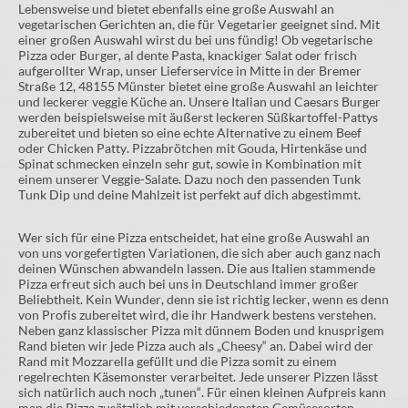
Lebensweise und bietet ebenfalls eine große Auswahl an
vegetarischen Gerichten an, die für Vegetarier geeignet sind. Mit
einer großen Auswahl wirst du bei uns fündig! Ob vegetarische
Pizza oder Burger, al dente Pasta, knackiger Salat oder frisch
aufgerollter Wrap, unser Lieferservice in Mitte in der Bremer
Straße 12, 48155 Münster bietet eine große Auswahl an leichter
und leckerer veggie Küche an. Unsere Italian und Caesars Burger
werden beispielsweise mit äußerst leckeren Süßkartoffel-Pattys
zubereitet und bieten so eine echte Alternative zu einem Beef
oder Chicken Patty. Pizzabrötchen mit Gouda, Hirtenkäse und
Spinat schmecken einzeln sehr gut, sowie in Kombination mit
einem unserer Veggie-Salate. Dazu noch den passenden Tunk
Tunk Dip und deine Mahlzeit ist perfekt auf dich abgestimmt.
Wer sich für eine Pizza entscheidet, hat eine große Auswahl an
von uns vorgefertigten Variationen, die sich aber auch ganz nach
deinen Wünschen abwandeln lassen. Die aus Italien stammende
Pizza erfreut sich auch bei uns in Deutschland immer großer
Beliebtheit. Kein Wunder, denn sie ist richtig lecker, wenn es denn
von Profis zubereitet wird, die ihr Handwerk bestens verstehen.
Neben ganz klassischer Pizza mit dünnem Boden und knusprigem
Rand bieten wir jede Pizza auch als „Cheesy“ an. Dabei wird der
Rand mit Mozzarella gefüllt und die Pizza somit zu einem
regelrechten Käsemonster verarbeitet. Jede unserer Pizzen lässt
sich natürlich auch noch „tunen“. Für einen kleinen Aufpreis kann
man die Pizza zusätzlich mit verschiedensten Gemüsesorten,