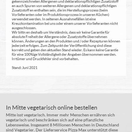
gekennzeichneten Allergenen und deklarationspflichtigen Zusatzstoff
en auch Spuren von weiteren Allergenen und deklarationspflichtigen
Zusatzstoff en enthalten sein, die im Herstellungsprozess (beim
Vorlieferanten oder im Produktionsprozess in unseren Küchen)
verwendet werden. In seltenen Ausnahmefällen ist eine
Kreuzkontamination bei uns oder einem unserer Vorlieferanten nicht
ausgeschlossen.
Wir bittn en deshalb um Verständnis, dass wir keine Garantie für
absolute Freiheit der Allergene oder Zusatzstoffe übernehmen
können. Änderungen an den Produkten und / oder Rezepturen können
jederzeit erfolgen. Zum Zeitpunkt der Veröffentlichung sind diese
korrekt und geben den aktuellen Stand wieder. Es kann keine Garantie
für eine 100%ige Vollständigkeit der Angaben übernommen werden.
Irrtümer und Druckfehler sind vorbehalten.
Stand: Juni 2021
In Mitte vegetarisch online bestellen
Mitte isst vegetarisch. Immer mehr Menschen ernähren sich
vegetarisch und beschränken sich auf eine pflanzliche
Lebensweise. Insgesamt 8 Millionen Menschen in Deutschland
sind Vegetarier. Der Lieferservice Pizza Max unterstützt diese