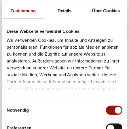
Zustimmung
Details
Über Cookies
Knusprige Pommes Frites inclusive Dip nach Wahl
Diese Webseite verwendet Cookies
Wir verwenden Cookies, um Inhalte und Anzeigen zu
5,49 €
personalisieren, Funktionen für soziale Medien anbieten
zu können und die Zugriffe auf unsere Website zu
analysieren. Außerdem geben wir Informationen zu Ihrer
Verwendung unserer Website an unsere Partner für
ROMA
soziale Medien, Werbung und Analysen weiter. Unsere
Partner führen diese Informationen möglicherweise mit
weiteren Daten zusammen, die Sie ihnen bereitgestellt
haben oder die sie im Rahmen Ihrer Nutzung der Dienste
Spaghetti oder Penne, Käsesahnesauce, Basilikumpesto,
gesammelt haben.
Einwilligungsauswahl
Rucola, Kirschtomaten, Gran
...
mehr
Notwendig
11,40 €
Präferenzen