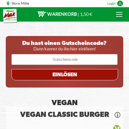
Store:
Mitte
Login
WARENKORB
|
1,50 €
Du hast einen Gutscheincode?
Dann kannst du ihn hier einlösen!
EINLÖSEN
VEGAN
VEGAN CLASSIC BURGER