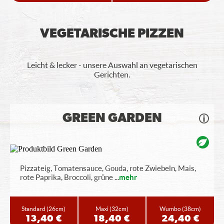
VEGETARISCHE PIZZEN
Leicht & lecker - unsere Auswahl an vegetarischen
Gerichten.
GREEN GARDEN
Pizzateig, Tomatensauce, Gouda, rote Zwiebeln, Mais,
rote Paprika, Broccoli, grüne
...
mehr
Standard
(26cm)
Maxi
(32cm)
Wumbo
(38cm)
13,40 €
18,40 €
24,40 €