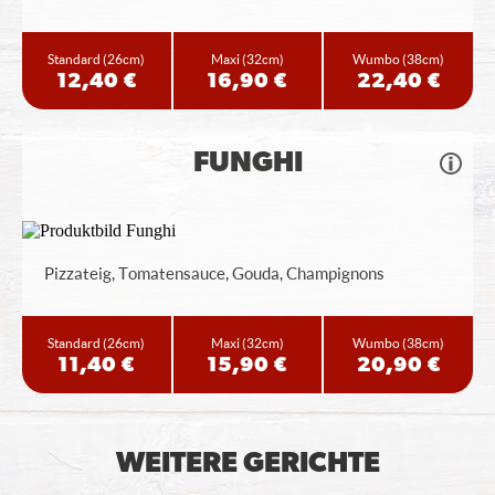
Standard
(26cm)
Maxi
(32cm)
Wumbo
(38cm)
12,40 €
16,90 €
22,40 €
FUNGHI
Pizzateig, Tomatensauce, Gouda, Champignons
Standard
(26cm)
Maxi
(32cm)
Wumbo
(38cm)
11,40 €
15,90 €
20,90 €
WEITERE GERICHTE