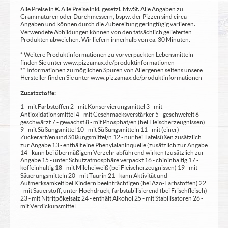
Alle Preise in €. Alle Preise inkl. gesetzl. MwSt. Alle Angaben zu
Grammaturen oder Durchmessern, bspw. der Pizzen sind circa-
Angaben und können durch die Zubereitung geringfügig variieren.
Verwendete Abbildungen können von den tatsächlich gelieferten
Produkten abweichen. Wir liefern innerhalb von ca. 30 Minuten.
* Weitere Produktinformationen zu vorverpackten Lebensmitteln
finden Sie unter www.pizzamax.de/produktinformationen
** Informationen zu möglichen Spuren von Allergenen seitens unsere
Hersteller finden Sie unter www.pizzamax.de/produktinformationen
Zusatzstoffe:
1 - mit Farbstoffen 2 - mit Konservierungsmittel 3 - mit
Antioxidationsmittel 4 - mit Geschmacksverstärker 5 - geschwefelt 6 -
geschwärzt 7 - gewachst 8 - mit Phosphat/en (bei Fleischerzeugnissen)
9 - mit Süßungsmittel 10 - mit Süßungsmitteln 11 - mit (einer)
Zuckerart/en und Süßungsmittel/n 12 - nur bei Tafelsüßen zusätzlich
zur Angabe 13 - enthält eine Phenylalaninquelle (zusätzlich zur Angabe
14 - kann bei übermäßigem Verzehr abführend wirken (zusätzlich zur
Angabe 15 - unter Schutzatmosphäre verpackt 16 - chininhaltig 17 -
koffeinhaltig 18 - mit Milcheiweiß (bei Fleischerzeugnissen) 19 - mit
Säuerungsmitteln 20 - mit Taurin 21 - kann Aktivität und
Aufmerksamkeit bei Kindern beeinträchtigen (bei Azo-Farbstoffen) 22
- mit Sauerstoff, unter Hochdruck, farbstabilisierend (bei Frischfleisch)
23 - mit Nitritpökelsalz 24 - enthält Alkohol 25 - mit Stabilisatoren 26 -
mit Verdickunsmittel