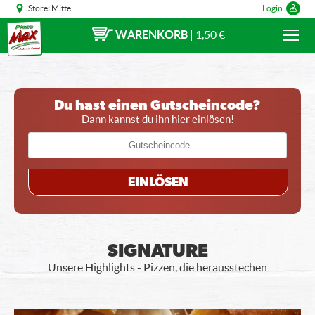
Store:
Mitte
Login
WARENKORB
|
1,50 €
Du hast einen Gutscheincode?
Dann kannst du ihn hier einlösen!
EINLÖSEN
SIGNATURE
Unsere Highlights - Pizzen, die herausstechen