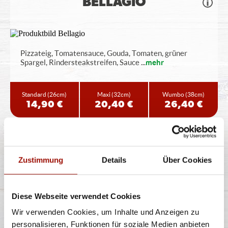
BELLAGIO
Pizzateig, Tomatensauce, Gouda, Tomaten, grüner
Spargel, Rindersteakstreifen, Sauce
...
mehr
Standard
(26cm)
Maxi
(32cm)
Wumbo
(38cm)
14,90 €
20,40 €
26,40 €
NEW ORLEANS
Zustimmung
Details
Über Cookies
Pizzateig, Cajun Sauce, Gouda, Hähnchenbrustfilet,
Diese Webseite verwendet Cookies
Rinderhackfleisch, Bacon,
...
mehr
Wir verwenden Cookies, um Inhalte und Anzeigen zu
personalisieren, Funktionen für soziale Medien anbieten