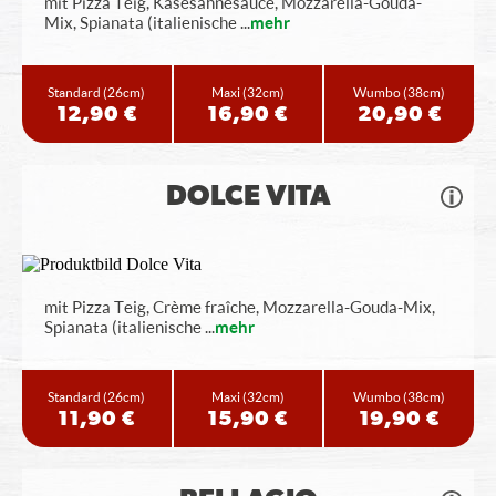
mit Pizza Teig, Käsesahnesauce, Mozzarella-Gouda-
Mix, Spianata (italienische
...
mehr
Standard
(26cm)
Maxi
(32cm)
Wumbo
(38cm)
12,90 €
16,90 €
20,90 €
DOLCE VITA
mit Pizza Teig, Crème fraîche, Mozzarella-Gouda-Mix,
Spianata (italienische
...
mehr
Standard
(26cm)
Maxi
(32cm)
Wumbo
(38cm)
11,90 €
15,90 €
19,90 €