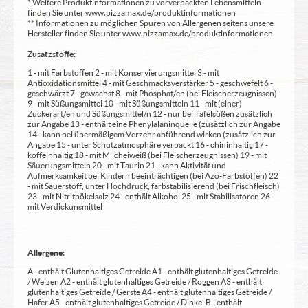
* Weitere Produktinformationen zu vorverpackten Lebensmitteln
finden Sie unter www.pizzamax.de/produktinformationen
** Informationen zu möglichen Spuren von Allergenen seitens unsere
Hersteller finden Sie unter www.pizzamax.de/produktinformationen
Zusatzstoffe:
1 - mit Farbstoffen 2 - mit Konservierungsmittel 3 - mit
Antioxidationsmittel 4 - mit Geschmacksverstärker 5 - geschwefelt 6 -
geschwärzt 7 - gewachst 8 - mit Phosphat/en (bei Fleischerzeugnissen)
9 - mit Süßungsmittel 10 - mit Süßungsmitteln 11 - mit (einer)
Zuckerart/en und Süßungsmittel/n 12 - nur bei Tafelsüßen zusätzlich
zur Angabe 13 - enthält eine Phenylalaninquelle (zusätzlich zur Angabe
14 - kann bei übermäßigem Verzehr abführend wirken (zusätzlich zur
Angabe 15 - unter Schutzatmosphäre verpackt 16 - chininhaltig 17 -
koffeinhaltig 18 - mit Milcheiweiß (bei Fleischerzeugnissen) 19 - mit
Säuerungsmitteln 20 - mit Taurin 21 - kann Aktivität und
Aufmerksamkeit bei Kindern beeinträchtigen (bei Azo-Farbstoffen) 22
- mit Sauerstoff, unter Hochdruck, farbstabilisierend (bei Frischfleisch)
23 - mit Nitritpökelsalz 24 - enthält Alkohol 25 - mit Stabilisatoren 26 -
mit Verdickunsmittel
Allergene:
A - enthält Glutenhaltiges Getreide A1 - enthält glutenhaltiges Getreide
/ Weizen A2 - enthält glutenhaltiges Getreide / Roggen A3 - enthält
glutenhaltiges Getreide / Gerste A4 - enthält glutenhaltiges Getreide /
Hafer A5 - enthält glutenhaltiges Getreide / Dinkel B - enthält