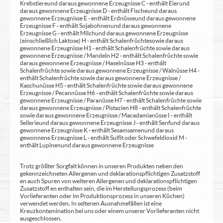
Krebstiere und daraus gewonnene Erzeugnisse C - enthält Eier und
daraus gewonnene Erzeugnisse D - enthält Fische und daraus
gewonnene Erzeugnisse E - enthält Erdnüsse und daraus gewonnene
Erzeugnisse F - enthält Sojabohnen und daraus gewonnene
Erzeugnisse G - enthält Milch und daraus gewonnene Erzeugnisse
(einschließlich Laktose) H - enthält Schalenfrüchte sowie daraus
gewonnene Erzeugnisse H1 - enthält Schalenfrüchte sowie daraus
gewonnene Erzeugnisse / Mandeln H2 - enthält Schalenfrüchte sowie
daraus gewonnene Erzeugnisse / Haselnüsse H3 - enthält
Schalenfrüchte sowie daraus gewonnene Erzeugnisse / Walnüsse H4 -
enthält Schalenfrüchte sowie daraus gewonnene Erzeugnisse /
Kaschunüsse H5 - enthält Schalenfrüchte sowie daraus gewonnene
Erzeugnisse / Pecannüsse H6 - enthält Schalenfrüchte sowie daraus
gewonnene Erzeugnisse / Paranüsse H7 - enthält Schalenfrüchte sowie
daraus gewonnene Erzeugnisse / Pistazien H8 - enthält Schalenfrüchte
sowie daraus gewonnene Erzeugnisse / Macadamianüsse I - enthält
Sellerie und daraus gewonnene Erzeugnisse J - enthält Senf und daraus
gewonnene Erzeugnisse K - enthält Sesamsamen und daraus
gewonnene Erzeugnisse L - enthält Sulfit oder Schwefeldioxid M -
enthält Lupinen und daraus gewonnene Erzeugnisse
Trotz größter Sorgfalt können in unseren Produkten neben den
gekennzeichneten Allergenen und deklarationspflichtigen Zusatzstoff
en auch Spuren von weiteren Allergenen und deklarationspflichtigen
Zusatzstoff en enthalten sein, die im Herstellungsprozess (beim
Vorlieferanten oder im Produktionsprozess in unseren Küchen)
verwendet werden. In seltenen Ausnahmefällen ist eine
Kreuzkontamination bei uns oder einem unserer Vorlieferanten nicht
ausgeschlossen.