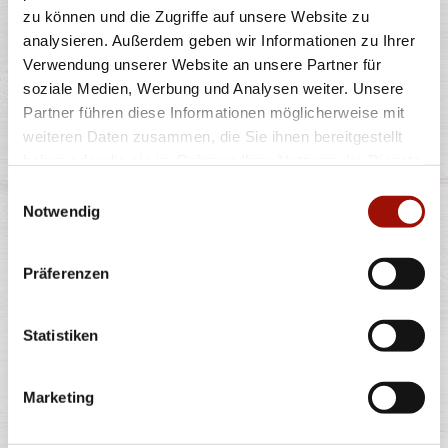
Standard
(26cm)
Maxi
(32cm)
Wumbo
(38cm)
zu können und die Zugriffe auf unsere Website zu
14,90 €
20,40 €
26,40 €
analysieren. Außerdem geben wir Informationen zu Ihrer
Verwendung unserer Website an unsere Partner für
soziale Medien, Werbung und Analysen weiter. Unsere
STEAK & BACON
Partner führen diese Informationen möglicherweise mit
weiteren Daten zusammen, die Sie ihnen bereitgestellt
haben oder die sie im Rahmen Ihrer Nutzung der Dienste
gesammelt haben.
Einwilligungsauswahl
Pizzateig, Tomatensauce, Gouda, Rindersteakstreifen,
Notwendig
Bacon, Tomaten,
...
mehr
Präferenzen
Standard
(26cm)
Maxi
(32cm)
Wumbo
(38cm)
15,40 €
21,40 €
27,40 €
Statistiken
BBQ EXTREME
Marketing