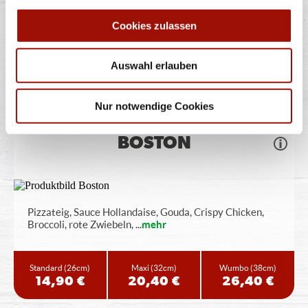
Pizzateig, BBQ Sauce, Gouda, Salami, Rinderhackfleisch,
Cookies zulassen
Bacon, Frühlingszwiebeln,
...
mehr
Auswahl erlauben
Standard
(26cm)
Maxi
(32cm)
Wumbo
(38cm)
15,40 €
21,40 €
27,40 €
Nur notwendige Cookies
BOSTON
Pizzateig, Sauce Hollandaise, Gouda, Crispy Chicken,
Broccoli, rote Zwiebeln,
...
mehr
Standard
(26cm)
Maxi
(32cm)
Wumbo
(38cm)
14,90 €
20,40 €
26,40 €