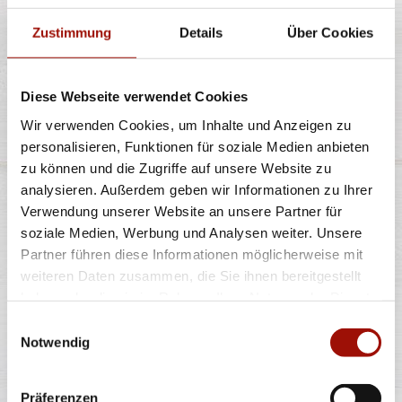
Zustimmung
Details
Über Cookies
Diese Webseite verwendet Cookies
80ml
Wir verwenden Cookies, um Inhalte und Anzeigen zu
1,60 €
(20,00 € / 1,0L)
personalisieren, Funktionen für soziale Medien anbieten
zu können und die Zugriffe auf unsere Website zu
analysieren. Außerdem geben wir Informationen zu Ihrer
PIZZA MAX MAYONNAISE
Verwendung unserer Website an unsere Partner für
soziale Medien, Werbung und Analysen weiter. Unsere
Partner führen diese Informationen möglicherweise mit
weiteren Daten zusammen, die Sie ihnen bereitgestellt
haben oder die sie im Rahmen Ihrer Nutzung der Dienste
gesammelt haben.
Einwilligungsauswahl
Notwendig
40ml
0,90 €
(22,50 € / 1,0L)
Präferenzen