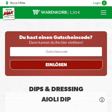
Store:
Mitte
Login
WARENKORB
|
1,50 €
Du hast einen Gutscheincode?
Dann kannst du ihn hier einlösen!
EINLÖSEN
DIPS & DRESSING
AIOLI DIP