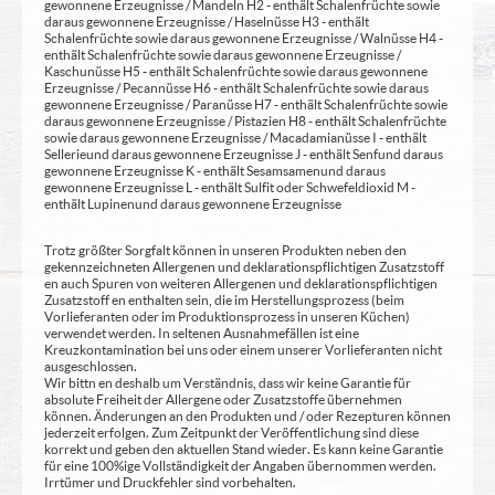
gewonnene Erzeugnisse / Mandeln H2 - enthält Schalenfrüchte sowie
daraus gewonnene Erzeugnisse / Haselnüsse H3 - enthält
Schalenfrüchte sowie daraus gewonnene Erzeugnisse / Walnüsse H4 -
enthält Schalenfrüchte sowie daraus gewonnene Erzeugnisse /
Kaschunüsse H5 - enthält Schalenfrüchte sowie daraus gewonnene
Erzeugnisse / Pecannüsse H6 - enthält Schalenfrüchte sowie daraus
gewonnene Erzeugnisse / Paranüsse H7 - enthält Schalenfrüchte sowie
daraus gewonnene Erzeugnisse / Pistazien H8 - enthält Schalenfrüchte
sowie daraus gewonnene Erzeugnisse / Macadamianüsse I - enthält
Sellerie und daraus gewonnene Erzeugnisse J - enthält Senf und daraus
gewonnene Erzeugnisse K - enthält Sesamsamen und daraus
gewonnene Erzeugnisse L - enthält Sulfit oder Schwefeldioxid M -
enthält Lupinen und daraus gewonnene Erzeugnisse
Trotz größter Sorgfalt können in unseren Produkten neben den
gekennzeichneten Allergenen und deklarationspflichtigen Zusatzstoff
en auch Spuren von weiteren Allergenen und deklarationspflichtigen
Zusatzstoff en enthalten sein, die im Herstellungsprozess (beim
Vorlieferanten oder im Produktionsprozess in unseren Küchen)
verwendet werden. In seltenen Ausnahmefällen ist eine
Kreuzkontamination bei uns oder einem unserer Vorlieferanten nicht
ausgeschlossen.
Wir bittn en deshalb um Verständnis, dass wir keine Garantie für
absolute Freiheit der Allergene oder Zusatzstoffe übernehmen
können. Änderungen an den Produkten und / oder Rezepturen können
jederzeit erfolgen. Zum Zeitpunkt der Veröffentlichung sind diese
korrekt und geben den aktuellen Stand wieder. Es kann keine Garantie
für eine 100%ige Vollständigkeit der Angaben übernommen werden.
Irrtümer und Druckfehler sind vorbehalten.