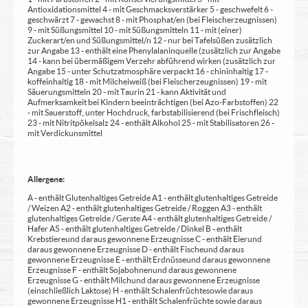
Antioxidationsmittel 4 - mit Geschmacksverstärker 5 - geschwefelt 6 -
geschwärzt 7 - gewachst 8 - mit Phosphat/en (bei Fleischerzeugnissen)
9 - mit Süßungsmittel 10 - mit Süßungsmitteln 11 - mit (einer)
Zuckerart/en und Süßungsmittel/n 12 - nur bei Tafelsüßen zusätzlich
zur Angabe 13 - enthält eine Phenylalaninquelle (zusätzlich zur Angabe
14 - kann bei übermäßigem Verzehr abführend wirken (zusätzlich zur
Angabe 15 - unter Schutzatmosphäre verpackt 16 - chininhaltig 17 -
koffeinhaltig 18 - mit Milcheiweiß (bei Fleischerzeugnissen) 19 - mit
Säuerungsmitteln 20 - mit Taurin 21 - kann Aktivität und
Aufmerksamkeit bei Kindern beeinträchtigen (bei Azo-Farbstoffen) 22
- mit Sauerstoff, unter Hochdruck, farbstabilisierend (bei Frischfleisch)
23 - mit Nitritpökelsalz 24 - enthält Alkohol 25 - mit Stabilisatoren 26 -
mit Verdickunsmittel
Allergene:
A - enthält Glutenhaltiges Getreide A1 - enthält glutenhaltiges Getreide
/ Weizen A2 - enthält glutenhaltiges Getreide / Roggen A3 - enthält
glutenhaltiges Getreide / Gerste A4 - enthält glutenhaltiges Getreide /
Hafer A5 - enthält glutenhaltiges Getreide / Dinkel B - enthält
Krebstiere und daraus gewonnene Erzeugnisse C - enthält Eier und
daraus gewonnene Erzeugnisse D - enthält Fische und daraus
gewonnene Erzeugnisse E - enthält Erdnüsse und daraus gewonnene
Erzeugnisse F - enthält Sojabohnen und daraus gewonnene
Erzeugnisse G - enthält Milch und daraus gewonnene Erzeugnisse
(einschließlich Laktose) H - enthält Schalenfrüchte sowie daraus
gewonnene Erzeugnisse H1 - enthält Schalenfrüchte sowie daraus