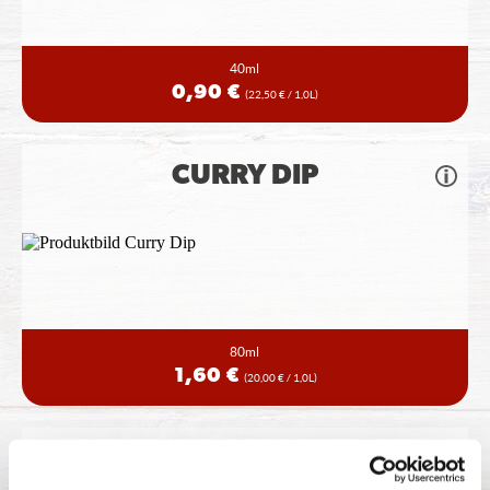
40ml
0,90 €
(22,50 € / 1,0L)
CURRY DIP
80ml
1,60 €
(20,00 € / 1,0L)
KRÄUTERREMOULADE