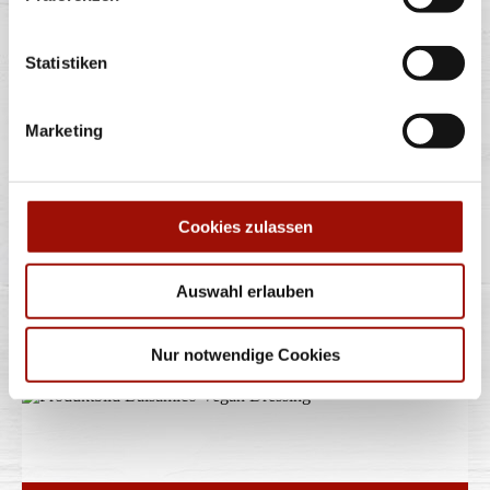
AMERICAN DRESSING
Statistiken
Marketing
80ml
Cookies zulassen
1,50 €
(18,75 € / 1,0L)
Auswahl erlauben
BALSAMICO VEGAN
DRESSING
Nur notwendige Cookies