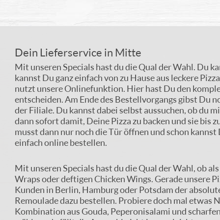
Dein Lieferservice in Mitte
Mit unseren Specials hast du die Qual der Wahl. Du ka
kannst Du ganz einfach von zu Hause aus leckere Pizza
nutzt unsere Onlinefunktion. Hier hast Du den kompl
entscheiden. Am Ende des Bestellvorgangs gibst Du no
der Filiale. Du kannst dabei selbst aussuchen, ob du m
dann sofort damit, Deine Pizza zu backen und sie bis zu
musst dann nur noch die Tür öffnen und schon kannst D
einfach online bestellen.
Mit unseren Specials hast du die Qual der Wahl, ob al
Wraps oder deftigen Chicken Wings. Gerade unsere Piz
Kunden in Berlin, Hamburg oder Potsdam der absolute 
Remoulade dazu bestellen. Probiere doch mal etwas Ne
Kombination aus Gouda, Peperonisalami und scharfen 