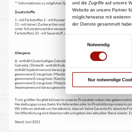
und die Zugriffe auf unsere 
** Informationen zu möglichen Spuren von Allergenen seitens unsere Herst
Website an unsere Partner fü
Zusatzstoffe:
möglicherweise mit weiteren
1 - mit Farbstoffen 2 - mit Konservierungsmittel 3 - mit Antioxidationsmittel
der Dienste gesammelt habe
11 - mit (einer) Zuckerart/en und Süßungsmittel/n 12 - nur bei Tafelsüßen z
unter Schutzatmosphäre verpackt 16 - chininhaltig 17 - koffeinhaltig 18 - mi
Farbstoffen) 22 - mit Sauerstoff, unter Hochdruck, farbstabilisierend (bei Fris
Einwilligungsauswahl
Notwendig
Allergene:
A - enthält Glutenhaltiges Getreide A1 - enthält glutenhaltiges Getreide / Weiz
Getreide / Dinkel B - enthält Krebstiere und daraus gewonnene Erzeugnisse 
enthält Sojabohnen und daraus gewonnene Erzeugnisse G - enthält Milch und 
gewonnene Erzeugnisse / Mandeln H2 - enthält Schalenfrüchte sowie daraus 
gewonnene Erzeugnisse / Kaschunüsse H5 - enthält Schalenfrüchte sowie dar
Nur notwendige Cook
gewonnene Erzeugnisse / Pistazien H8 - enthält Schalenfrüchte sowie daraus
Sesamsamen und daraus gewonnene Erzeugnisse L - enthält Sulfit oder Schwe
Trotz größter Sorgfalt können in unseren Produkten neben den gekennzeichne
Herstellungsprozess (beim Vorlieferanten oder im Produktionsprozess in un
Wir bittn en deshalb um Verständnis, dass wir keine Garantie für absolute 
Veröffentlichung sind diese korrekt und geben den aktuellen Stand wieder.
Stand: Juni 2021