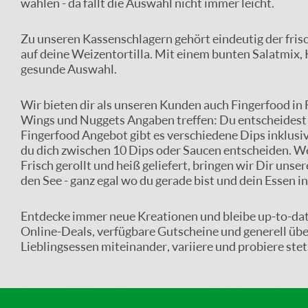
wählen - da fällt die Auswahl nicht immer leicht.
Zu unseren Kassenschlagern gehört eindeutig der fris
auf deine Weizentortilla. Mit einem bunten Salatmix,
gesunde Auswahl.
Wir bieten dir als unseren Kunden auch Fingerfood in
Wings und Nuggets Angaben treffen: Du entscheidest w
Fingerfood Angebot gibt es verschiedene Dips inklusiv
du dich zwischen 10 Dips oder Saucen entscheiden. W
Frisch gerollt und heiß geliefert, bringen wir Dir uns
den See - ganz egal wo du gerade bist und dein Essen i
Entdecke immer neue Kreationen und bleibe up-to-date
Online-Deals, verfügbare Gutscheine und generell übe
Lieblingsessen miteinander, variiere und probiere st