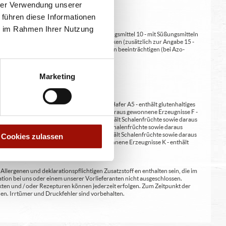
hrer Verwendung unserer
 führen diese Informationen
ie im Rahmen Ihrer Nutzung
at/en (bei Fleischerzeugnissen) 9 - mit Süßungsmittel 10 - mit Süßungsmitteln
 kann bei übermäßigem Verzehr abführend wirken (zusätzlich zur Angabe 15 -
kann Aktivität und Aufmerksamkeit bei Kindern beeinträchtigen (bei Azo-
Verdickunsmittel
Marketing
erste A4 - enthält glutenhaltiges Getreide / Hafer A5 - enthält glutenhaltiges
nene Erzeugnisse E - enthält Erdnüsse und daraus gewonnene Erzeugnisse F -
wie daraus gewonnene Erzeugnisse H1 - enthält Schalenfrüchte sowie daraus
ene Erzeugnisse / Walnüsse H4 - enthält Schalenfrüchte sowie daraus
wonnene Erzeugnisse / Paranüsse H7 - enthält Schalenfrüchte sowie daraus
Cookies zulassen
zeugnisse J - enthält Senf und daraus gewonnene Erzeugnisse K - enthält
lergenen und deklarationspflichtigen Zusatzstoff en enthalten sein, die im
ion bei uns oder einem unserer Vorlieferanten nicht ausgeschlossen.
kten und / oder Rezepturen können jederzeit erfolgen. Zum Zeitpunkt der
en. Irrtümer und Druckfehler sind vorbehalten.