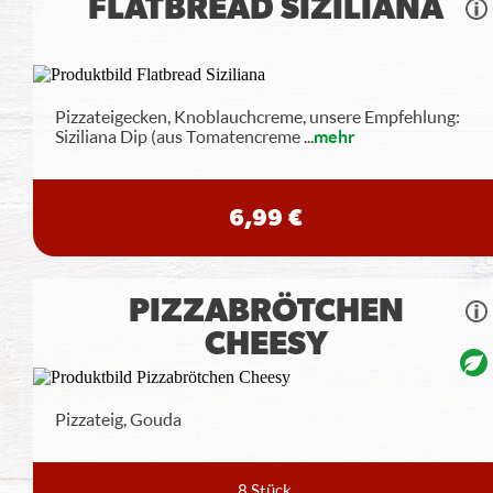
FLATBREAD SIZILIANA
Pizzateigecken, Knoblauchcreme, unsere Empfehlung:
Siziliana Dip (aus Tomatencreme
...
mehr
6,99 €
PIZZABRÖTCHEN
CHEESY
Pizzateig, Gouda
8 Stück