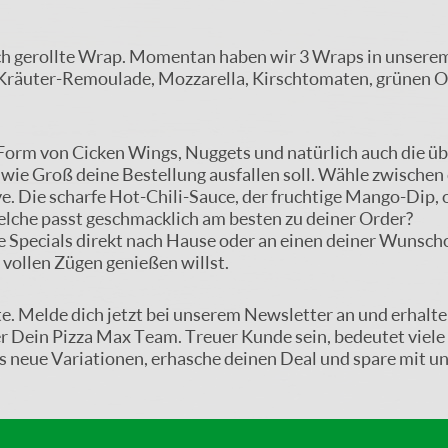
ch gerollte Wrap. Momentan haben wir 3 Wraps in unserem 
 Kräuter-Remoulade, Mozzarella, Kirschtomaten, grünen Oli
 Form von Cicken Wings, Nuggets und natürlich auch die ü
ie Groß deine Bestellung ausfallen soll. Wähle zwischen 
e. Die scharfe Hot-Chili-Sauce, der fruchtige Mango-Dip,
elche passt geschmacklich am besten zu deiner Order?
ere Specials direkt nach Hause oder an einen deiner Wunscho
n vollen Zügen genießen willst.
. Melde dich jetzt bei unserem Newsletter an und erhalte
r Dein Pizza Max Team. Treuer Kunde sein, bedeutet viele
ets neue Variationen, erhasche deinen Deal und spare mit