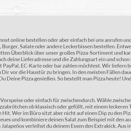
nnst online bestellen oder aber einfach bei uns anrufen un
, Burger, Salate oder andere Leckerbissen bestellen. Entw
etten Überblick über unser großes Pizza-Sortiment und k
ch deine Lieferadresse und die Zahlungsart ein und schon 
it PayPal, EC-Karte oder bar zahlen möchtest. Wir liefern 
 Dir vor die Haustür zu bringen. In den meisten Fällen daue
u Deine Pizza genießen. So bestellt man Pizza heute! Und
s Vorspeise oder einfach für zwischendurch. Wähle zwische
zabrötchen ob klassisch oder gefüllt, mit einem leckeren
Hit. Wer im Büro sitzt aber nicht auf einen Dip zu den Pi
ues und kombiniere deinen Salat zum Beispiel mit den au
Jalapeños verleihst du deinem Essen den Extrakick. Aus 