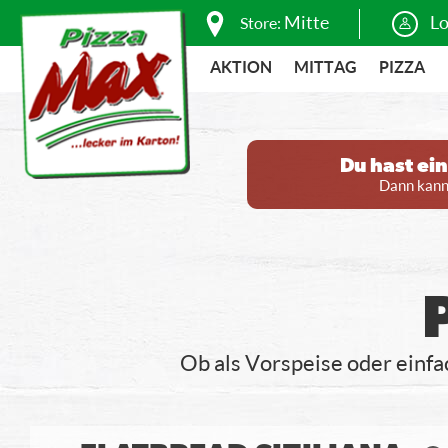
Mitte
Lo
Store:
AKTION
MITTAG
PIZZA
Du hast ei
Dann kanns
Ob als Vorspeise oder einf