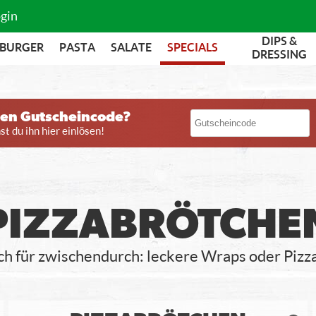
gin
DIPS &
BURGER
PASTA
SALATE
SPECIALS
DRESSING
nen Gutscheincode?
t du ihn hier einlösen!
PIZZABRÖTCHE
ach für zwischendurch: leckere Wraps oder Pizz