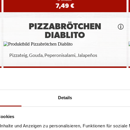
7,49 €
PIZZABRÖTCHEN
DIABLITO
Pizzateig, Gouda, Peperonisalami, Jalapeños
8 Stück
6,99 €
Details
ren oder Durchmessern, bspw. der Pizzen sind circa-Angaben und können durch die Zuber
Cookies
bweichen. Wir liefern innerhalb von ca. 30 Minuten.
nhalte und Anzeigen zu personalisieren, Funktionen für soziale
ie unter www.pizzamax.de/produktinformationen