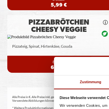
5,99 €
PIZZABRÖTCHEN
CHEESY VEGGIE
Pizzateig, Spinat, Hirtenkäse, Gouda
8 Stück
6,99 €
Zustimmung
Alle Preise in €. Alle Preise inkl. gesetzl. MwSt. Alle Angaben zu Grammatu
Diese Webseite verwendet 
Verwendete Abbildungen können von den tatsächlich gelieferten Produkten a
Wir verwenden Cookies, um I
* Weitere Produktinformationen zu vorverpackten Lebensmitteln finden S