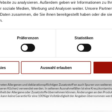
Website zu analysieren. Außerdem geben wir Informationen zu I
eller finden Sie unter www.pizzamax.de/produktinformationen
r soziale Medien, Werbung und Analysen weiter. Unsere Partner
 Daten zusammen, die Sie ihnen bereitgestellt haben oder die s
 4 - mit Geschmacksverstärker 5 - geschwefelt 6 - geschwärzt 7 - gewachst 8 - mit Phosph
n.
usätzlich zur Angabe 13 - enthält eine Phenylalaninquelle (zusätzlich zur Angabe 14 -
t Milcheiweiß (bei Fleischerzeugnissen) 19 - mit Säuerungsmitteln 20 - mit Taurin 21 - 
chfleisch) 23 - mit Nitritpökelsalz 24 - enthält Alkohol 25 - mit Stabilisatoren 26 - mit 
Präferenzen
Statistiken
en A2 - enthält glutenhaltiges Getreide / Roggen A3 - enthält glutenhaltiges Getreide / G
C - enthält Eier und daraus gewonnene Erzeugnisse D - enthält Fische und daraus gewon
daraus gewonnene Erzeugnisse (einschließlich Laktose) H - enthält Schalenfrüchte so
gewonnene Erzeugnisse / Haselnüsse H3 - enthält Schalenfrüchte sowie daraus gewonn
aus gewonnene Erzeugnisse / Pecannüsse H6 - enthält Schalenfrüchte sowie daraus ge
ies
Auswahl erlauben
 gewonnene Erzeugnisse / Macadamianüsse I - enthält Sellerie und daraus gewonnene Er
feldioxid M - enthält Lupinen und daraus gewonnene Erzeugnisse
ten Allergenen und deklarationspflichtigen Zusatzstoff en auch Spuren von weiteren Al
seren Küchen) verwendet werden. In seltenen Ausnahmefällen ist eine Kreuzkontaminat
Freiheit der Allergene oder Zusatzstoffe übernehmen können. Änderungen an den Produ
 Es kann keine Garantie für eine 100%ige Vollständigkeit der Angaben übernommen werd