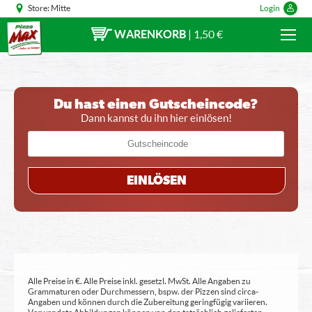
Store:
Mitte
Login
WARENKORB
|
1,50 €
Du hast einen Gutscheincode?
Dann kannst du ihn hier einlösen!
EINLÖSEN
Alle Preise in €. Alle Preise inkl. gesetzl. MwSt. Alle Angaben zu
Grammaturen oder Durchmessern, bspw. der Pizzen sind circa-
Angaben und können durch die Zubereitung geringfügig variieren.