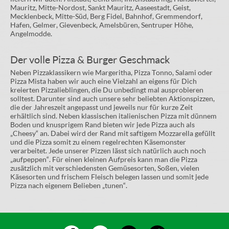
Mauritz, Mitte-Nordost, Sankt Mauritz, Aaseestadt, Geist,
Mecklenbeck, Mitte-Süd, Berg Fidel, Bahnhof, Gremmendorf,
Hafen, Gelmer, Gievenbeck, Amelsbüren, Sentruper Höhe,
Angelmodde.
Der volle Pizza & Burger Geschmack
Neben Pizzaklassikern wie Margeritha, Pizza Tonno, Salami oder
Pizza Mista haben wir auch eine Vielzahl an eigens für Dich
kreierten Pizzalieblingen, die Du unbedingt mal ausprobieren
solltest. Darunter sind auch unsere sehr beliebten Aktionspizzen,
die der Jahreszeit angepasst und jeweils nur für kurze Zeit
erhältlich sind. Neben klassischen italienischen Pizza mit dünnem
Boden und knusprigem Rand bieten wir jede Pizza auch als
„Cheesy“ an. Dabei wird der Rand mit saftigem Mozzarella gefüllt
und die Pizza somit zu einem regelrechten Käsemonster
verarbeitet. Jede unserer Pizzen lässt sich natürlich auch noch
„aufpeppen“. Für einen kleinen Aufpreis kann man die Pizza
zusätzlich mit verschiedensten Gemüsesorten, Soßen, vielen
Käsesorten und frischem Fleisch belegen lassen und somit jede
Pizza nach eigenem Belieben „tunen“.