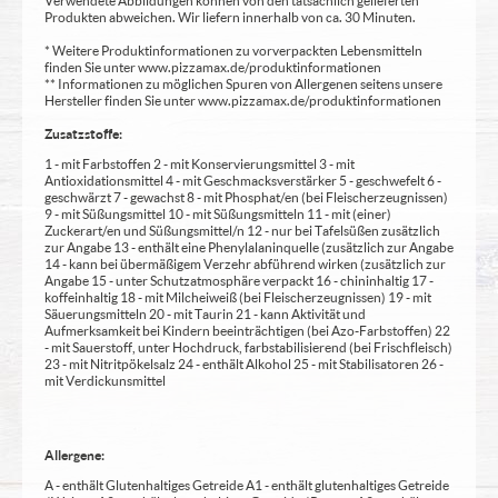
Verwendete Abbildungen können von den tatsächlich gelieferten
Produkten abweichen. Wir liefern innerhalb von ca. 30 Minuten.
* Weitere Produktinformationen zu vorverpackten Lebensmitteln
finden Sie unter www.pizzamax.de/produktinformationen
** Informationen zu möglichen Spuren von Allergenen seitens unsere
Hersteller finden Sie unter www.pizzamax.de/produktinformationen
Zusatzstoffe:
1 - mit Farbstoffen 2 - mit Konservierungsmittel 3 - mit
Antioxidationsmittel 4 - mit Geschmacksverstärker 5 - geschwefelt 6 -
geschwärzt 7 - gewachst 8 - mit Phosphat/en (bei Fleischerzeugnissen)
9 - mit Süßungsmittel 10 - mit Süßungsmitteln 11 - mit (einer)
Zuckerart/en und Süßungsmittel/n 12 - nur bei Tafelsüßen zusätzlich
zur Angabe 13 - enthält eine Phenylalaninquelle (zusätzlich zur Angabe
14 - kann bei übermäßigem Verzehr abführend wirken (zusätzlich zur
Angabe 15 - unter Schutzatmosphäre verpackt 16 - chininhaltig 17 -
koffeinhaltig 18 - mit Milcheiweiß (bei Fleischerzeugnissen) 19 - mit
Säuerungsmitteln 20 - mit Taurin 21 - kann Aktivität und
Aufmerksamkeit bei Kindern beeinträchtigen (bei Azo-Farbstoffen) 22
- mit Sauerstoff, unter Hochdruck, farbstabilisierend (bei Frischfleisch)
23 - mit Nitritpökelsalz 24 - enthält Alkohol 25 - mit Stabilisatoren 26 -
mit Verdickunsmittel
Allergene:
A - enthält Glutenhaltiges Getreide A1 - enthält glutenhaltiges Getreide