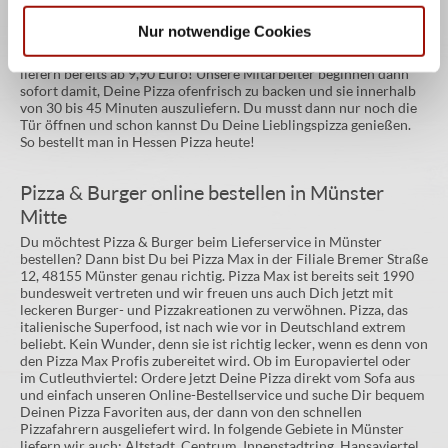
Gib einfach Deine Lieferadresse und die Zahlungsart ein und
schon landet Deine Bestellung in der Pizzaküche des
Nur notwendige Cookies
Lieferservices in der Filiale. Such Dir selber aus, ob du Deine Pizza
Salami mit PayPal, EC-Karte oder bar zahlen möchtest. Wir
liefern bereits ab 9,90 Euro! Unsere Mitarbeiter beginnen dann
sofort damit, Deine Pizza ofenfrisch zu backen und sie innerhalb
von 30 bis 45 Minuten auszuliefern. Du musst dann nur noch die
Tür öffnen und schon kannst Du Deine Lieblingspizza genießen.
So bestellt man in Hessen Pizza heute!
Pizza & Burger online bestellen in Münster
Mitte
Du möchtest Pizza & Burger beim Lieferservice in Münster
bestellen? Dann bist Du bei Pizza Max in der Filiale Bremer Straße
12, 48155 Münster genau richtig. Pizza Max ist bereits seit 1990
bundesweit vertreten und wir freuen uns auch Dich jetzt mit
leckeren Burger- und Pizzakreationen zu verwöhnen. Pizza, das
italienische Superfood, ist nach wie vor in Deutschland extrem
beliebt. Kein Wunder, denn sie ist richtig lecker, wenn es denn von
den Pizza Max Profis zubereitet wird. Ob im Europaviertel oder
im Cutleuthviertel: Ordere jetzt Deine Pizza direkt vom Sofa aus
und einfach unseren Online-Bestellservice und suche Dir bequem
Deinen Pizza Favoriten aus, der dann von den schnellen
Pizzafahrern ausgeliefert wird. In folgende Gebiete in Münster
liefern wir auch: Altstadt, Centrum, Innenstadtring, Hansaviertel,