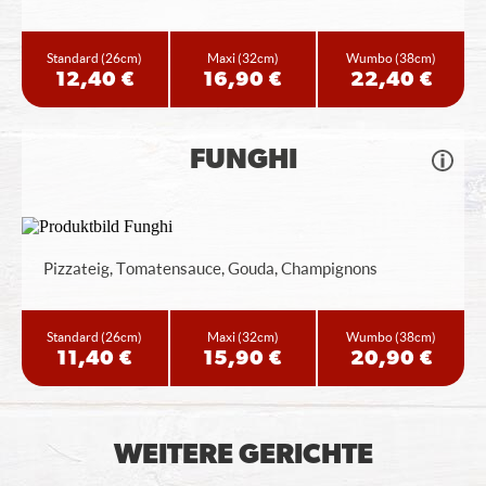
Standard
(26cm)
Maxi
(32cm)
Wumbo
(38cm)
12,40 €
16,90 €
22,40 €
FUNGHI
Pizzateig, Tomatensauce, Gouda, Champignons
Standard
(26cm)
Maxi
(32cm)
Wumbo
(38cm)
11,40 €
15,90 €
20,90 €
WEITERE GERICHTE