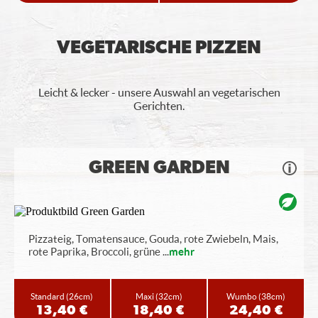
VEGETARISCHE PIZZEN
Leicht & lecker - unsere Auswahl an vegetarischen
Gerichten.
GREEN GARDEN
Pizzateig, Tomatensauce, Gouda, rote Zwiebeln, Mais,
rote Paprika, Broccoli, grüne
...
mehr
Standard
(26cm)
Maxi
(32cm)
Wumbo
(38cm)
13,40 €
18,40 €
24,40 €