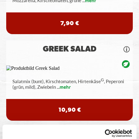
Mozzarella, Kirschtomaten, grüne
...
mehr
7,90 €
GREEK SALAD
G
Salatmix (bunt), Kirschtomaten, Hirtenkäse
, Peperoni
(grün, mild), Zwiebeln
...
mehr
10,90 €
POMMES