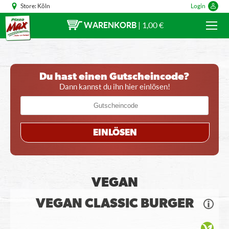
Store:
Köln
Login
WARENKORB
|
1,00 €
Du hast einen Gutscheincode?
Dann kannst du ihn hier einlösen!
EINLÖSEN
VEGAN
VEGAN CLASSIC BURGER