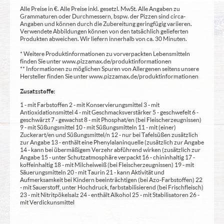
Alle Preise in €. Alle Preise inkl. gesetzl. MwSt. Alle Angaben zu
Grammaturen oder Durchmessern, bspw. der Pizzen sind circa-
Angaben und können durch die Zubereitung geringfügig variieren.
Verwendete Abbildungen können von den tatsächlich gelieferten
Produkten abweichen. Wir liefern innerhalb von ca. 30 Minuten.
* Weitere Produktinformationen zu vorverpackten Lebensmitteln
finden Sie unter www.pizzamax.de/produktinformationen
** Informationen zu möglichen Spuren von Allergenen seitens unsere
Hersteller finden Sie unter www.pizzamax.de/produktinformationen
Zusatzstoffe:
1 - mit Farbstoffen 2 - mit Konservierungsmittel 3 - mit
Antioxidationsmittel 4 - mit Geschmacksverstärker 5 - geschwefelt 6 -
geschwärzt 7 - gewachst 8 - mit Phosphat/en (bei Fleischerzeugnissen)
9 - mit Süßungsmittel 10 - mit Süßungsmitteln 11 - mit (einer)
Zuckerart/en und Süßungsmittel/n 12 - nur bei Tafelsüßen zusätzlich
zur Angabe 13 - enthält eine Phenylalaninquelle (zusätzlich zur Angabe
14 - kann bei übermäßigem Verzehr abführend wirken (zusätzlich zur
Angabe 15 - unter Schutzatmosphäre verpackt 16 - chininhaltig 17 -
koffeinhaltig 18 - mit Milcheiweiß (bei Fleischerzeugnissen) 19 - mit
Säuerungsmitteln 20 - mit Taurin 21 - kann Aktivität und
Aufmerksamkeit bei Kindern beeinträchtigen (bei Azo-Farbstoffen) 22
- mit Sauerstoff, unter Hochdruck, farbstabilisierend (bei Frischfleisch)
23 - mit Nitritpökelsalz 24 - enthält Alkohol 25 - mit Stabilisatoren 26 -
mit Verdickunsmittel