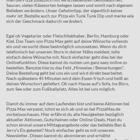
Saucen, vielen Käsesorten belegen lassen und somit nach eigenem
Belieben verändern. Unser Geheimtipp, der eigentlich keiner
mehr ist: Bestelle auch zur Pizza ein Tunk Tunk Dip und merke wie
sich der Geschmack dadurch verändert.
Egal ob Vegetarier oder Fleischliebhaber, Berlin, Hamburg oder
Kiel. Das Team von Pizza Max geht auf deine Wünsche vollends
ein und versucht diese bestmöglich umzusetzen. Wenn du dich
telefonisch bei unserem Store in deiner Nähe meldest, teile
einfach deine Wünsche mit. Noch einfacher geht dies bei der
Onlinefunktion. Diese kannst du nutzen um ganz easy online zu
bestellen. Benutze hierzu das Feld „Hinweise / Bemerkungen“.
Deine Bestellung geht bei uns ein und wird direkt bearbeitet.
Nach spätestens 45 Minuten wird dein Essen frisch und heiß an
deinen Wunschort geliefert. Ob nach Hause auf’s Sofa, ins Büro,
zum See oder zum Fußballplatz. Alles ist bei uns möglich.
Damit du immer auf dem Laufenden bist und keine Aktionen bei
Pizza Max verpasst, lohnt es sich ab und an bei PizzaMax.de
vorbeizuschauen. Hier erfährst du alle Neuigkeiten bezüglich
aktueller Aktionen, Gutscheinen oder Online-Deals. Hast du
schon einmal unsere Mittagsangebote oder das beliebte Ben &
Jerry’s Eis getestet? Noch einfacher geht es mit unserem
Newsletter. Diesen kannst du abonnieren und erhältst