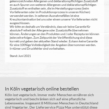
gekennzeichneten Allergenen und deklarationspflichtigen Zusatzstoff
en auch Spuren von weiteren Allergenen und deklarationspflichtigen
Zusatzstoff en enthalten sein, die im Herstellungsprozess (beim
Vorlieferanten oder im Produktionsprozess in unseren Küchen)
verwendet werden. In seltenen Ausnahmefällen ist eine
Kreuzkontamination bei uns oder einem unserer Vorlieferanten nicht
ausgeschlossen.
Wir bittn en deshalb um Verständnis, dass wir keine Garantie für
absolute Freiheit der Allergene oder Zusatzstoffe übernehmen
können. Änderungen an den Produkten und / oder Rezepturen können
jederzeit erfolgen. Zum Zeitpunkt der Veröffentlichung sind diese
korrekt und geben den aktuellen Stand wieder. Es kann keine Garantie
für eine 100%ige Vollständigkeit der Angaben übernommen werden.
Irrtümer und Druckfehler sind vorbehalten.
Stand: Juni 2021
In Köln vegetarisch online bestellen
Köln isst vegetarisch. Immer mehr Menschen ernähren sich
vegetarisch und beschränken sich auf eine pflanzliche
Lebensweise. Insgesamt 8 Millionen Menschen in Deutschland
sind Vegetarier. Der Lieferservice Pizza Max unterstützt diese