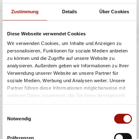
Zustimmung
Details
Über Cookies
Knusprige Pommes Frites inclusive Dip nach Wahl
Diese Webseite verwendet Cookies
Wir verwenden Cookies, um Inhalte und Anzeigen zu
5,49 €
personalisieren, Funktionen für soziale Medien anbieten
zu können und die Zugriffe auf unsere Website zu
analysieren. Außerdem geben wir Informationen zu Ihrer
Verwendung unserer Website an unsere Partner für
ROMA
soziale Medien, Werbung und Analysen weiter. Unsere
Partner führen diese Informationen möglicherweise mit
weiteren Daten zusammen, die Sie ihnen bereitgestellt
haben oder die sie im Rahmen Ihrer Nutzung der Dienste
Spaghetti oder Penne, Käsesahnesauce, Basilikumpesto,
gesammelt haben.
Einwilligungsauswahl
Rucola, Kirschtomaten, Gran
...
mehr
Notwendig
11,40 €
Präferenzen