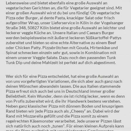
Lebensweise und bietet ebenfalls eine große Auswahl an
vegetarischen Gerichten an, die für Vegetarier geeignet sind. Mit
einer großen Auswahl wirst du bei uns fündig! Ob vegetarische
Pizza oder Burger, al dente Pasta, knackiger Salat oder frisch
aufgerollter Wrap, unser Lieferservice in Köln in der Vogelsanger
Straße 348, 50827 Köln bietet eine große Auswahl an leichter und
leckerer veggie Küche an. Unsere Italian und Caesars Burger
werden beispielsweise mit äußerst leckeren Süßkartoffel-Pattys
zubereitet und bieten so eine echte Alternative zu einem Beef
oder Chicken Patty. Pizzabrötchen mit Gouda, Hirtenkäse und
Spinat schmecken einzeln sehr gut, sowie in Kombination mit
einem unserer Veggie-Salate. Dazu noch den passenden Tunk
Tunk Dip und deine Mahlzeit ist perfekt auf dich abgestimmt.
Wer sich für eine Pizza entscheidet, hat eine große Auswahl an
von uns vorgefertigten Variationen, die sich aber auch ganz nach
deinen Wünschen abwandeln lassen. Die aus Italien stammende
Pizza erfreut sich auch bei uns in Deutschland immer großer
Beliebtheit. Kein Wunder, denn sie ist richtig lecker, wenn es denn
von Profis zubereitet wird, die ihr Handwerk bestens verstehen.
Neben ganz klassischer Pizza mit dünnem Boden und knusprigem
Rand bieten wir jede Pizza auch als „Cheesy“ an. Dabei wird der
Rand mit Mozzarella gefüllt und die Pizza somit zu einem
regelrechten Käsemonster verarbeitet. Jede unserer Pizzen lässt
sich natürlich auch noch „tunen“. Für einen kleinen Aufpreis kann
man die Pizza zusätzlich mit verschiedensten Gemüsesorten,