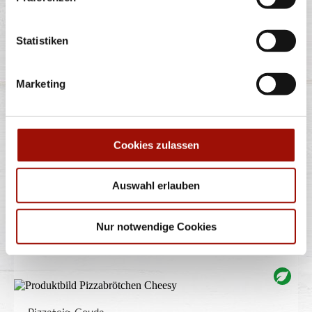
Statistiken
TRÜFFEL
Marketing
Spaghetti oder Penne, Käsesahnesauce, Champignons,
Gran Moravia (Hartkäse),
...
mehr
Cookies zulassen
12,40 €
Auswahl erlauben
Nur notwendige Cookies
PIZZABRÖTCHEN CHEESY