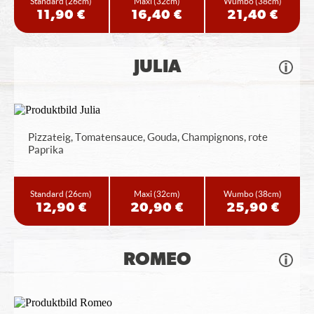
Standard
(26cm)
Maxi
(32cm)
Wumbo
(38cm)
11,90 €
16,40 €
21,40 €
JULIA
Pizzateig, Tomatensauce, Gouda, Champignons, rote
Paprika
Standard
(26cm)
Maxi
(32cm)
Wumbo
(38cm)
12,90 €
20,90 €
25,90 €
ROMEO