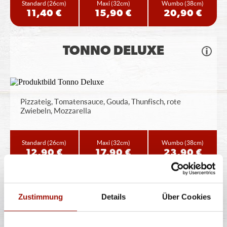
Standard
(26cm)
Maxi
(32cm)
Wumbo
(38cm)
11,40 €
15,90 €
20,90 €
TONNO DELUXE
Pizzateig, Tomatensauce, Gouda, Thunfisch, rote
Zwiebeln, Mozzarella
Standard
(26cm)
Maxi
(32cm)
Wumbo
(38cm)
12,90 €
17,90 €
23,90 €
PROSCIUTTO
Zustimmung
Details
Über Cookies