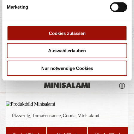
ORIENT
Marketing
Pizzateig, Tomatensauce, Gouda, Sucuk (türkische
Cookies zulassen
Knoblauchwurst)
Auswahl erlauben
Standard
(26cm)
Maxi
(32cm)
Wumbo
(38cm)
12,40 €
16,90 €
22,40 €
Nur notwendige Cookies
MINISALAMI
Pizzateig, Tomatensauce, Gouda, Minisalami