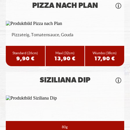
PIZZA NACH PLAN
Pizzateig, Tomatensauce, Gouda
Standard
(26cm)
Maxi
(32cm)
Wumbo
(38cm)
9,90 €
13,90 €
17,90 €
SIZILIANA DIP
80g