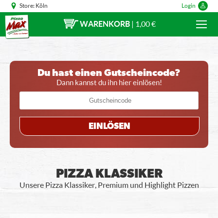
Store:
Köln
Login
WARENKORB
|
1,00 €
Du hast einen Gutscheincode?
Dann kannst du ihn hier einlösen!
EINLÖSEN
PIZZA KLASSIKER
Unsere Pizza Klassiker, Premium und Highlight Pizzen