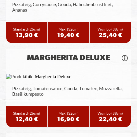
Pizzateig, Currysauce, Gouda, Hähnchenbrustfilet,
Ananas
Standard
(26cm)
Maxi
(32cm)
Wumbo
(38cm)
13,90 €
19,40 €
25,40 €
MARGHERITA DELUXE
Pizzateig, Tomatensauce, Gouda, Tomaten, Mozzarella,
Basilikumpesto
Standard
(26cm)
Maxi
(32cm)
Wumbo
(38cm)
12,40 €
16,90 €
22,40 €