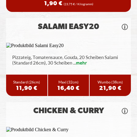
1,90 €
(23,75 € / Kilogramm)
SALAMI EASY20
Pizzateig, Tomatensauce, Gouda, 20 Scheiben Salami
(Standard 26cm), 30 Scheiben
...
mehr
Standard
(26cm)
Maxi
(32cm)
Wumbo
(38cm)
11,90 €
16,40 €
21,90 €
CHICKEN & CURRY