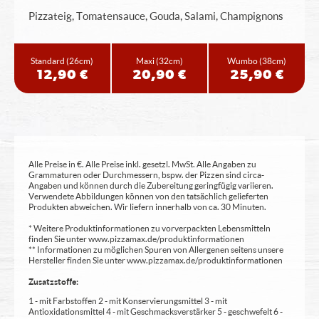
Pizzateig, Tomatensauce, Gouda, Salami, Champignons
Standard
(26cm)
Maxi
(32cm)
Wumbo
(38cm)
12,90 €
20,90 €
25,90 €
Alle Preise in €. Alle Preise inkl. gesetzl. MwSt. Alle Angaben zu
Grammaturen oder Durchmessern, bspw. der Pizzen sind circa-
Angaben und können durch die Zubereitung geringfügig variieren.
Verwendete Abbildungen können von den tatsächlich gelieferten
Produkten abweichen. Wir liefern innerhalb von ca. 30 Minuten.
* Weitere Produktinformationen zu vorverpackten Lebensmitteln
finden Sie unter www.pizzamax.de/produktinformationen
** Informationen zu möglichen Spuren von Allergenen seitens unsere
Hersteller finden Sie unter www.pizzamax.de/produktinformationen
Zusatzstoffe:
1 - mit Farbstoffen 2 - mit Konservierungsmittel 3 - mit
Antioxidationsmittel 4 - mit Geschmacksverstärker 5 - geschwefelt 6 -