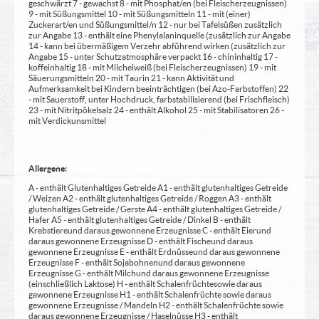
geschwärzt 7 - gewachst 8 - mit Phosphat/en (bei Fleischerzeugnissen)
9 - mit Süßungsmittel 10 - mit Süßungsmitteln 11 - mit (einer)
Zuckerart/en und Süßungsmittel/n 12 - nur bei Tafelsüßen zusätzlich
zur Angabe 13 - enthält eine Phenylalaninquelle (zusätzlich zur Angabe
14 - kann bei übermäßigem Verzehr abführend wirken (zusätzlich zur
Angabe 15 - unter Schutzatmosphäre verpackt 16 - chininhaltig 17 -
koffeinhaltig 18 - mit Milcheiweiß (bei Fleischerzeugnissen) 19 - mit
Säuerungsmitteln 20 - mit Taurin 21 - kann Aktivität und
Aufmerksamkeit bei Kindern beeinträchtigen (bei Azo-Farbstoffen) 22
- mit Sauerstoff, unter Hochdruck, farbstabilisierend (bei Frischfleisch)
23 - mit Nitritpökelsalz 24 - enthält Alkohol 25 - mit Stabilisatoren 26 -
mit Verdickunsmittel
Allergene:
A - enthält Glutenhaltiges Getreide A1 - enthält glutenhaltiges Getreide
/ Weizen A2 - enthält glutenhaltiges Getreide / Roggen A3 - enthält
glutenhaltiges Getreide / Gerste A4 - enthält glutenhaltiges Getreide /
Hafer A5 - enthält glutenhaltiges Getreide / Dinkel B - enthält
Krebstiere und daraus gewonnene Erzeugnisse C - enthält Eier und
daraus gewonnene Erzeugnisse D - enthält Fische und daraus
gewonnene Erzeugnisse E - enthält Erdnüsse und daraus gewonnene
Erzeugnisse F - enthält Sojabohnen und daraus gewonnene
Erzeugnisse G - enthält Milch und daraus gewonnene Erzeugnisse
(einschließlich Laktose) H - enthält Schalenfrüchte sowie daraus
gewonnene Erzeugnisse H1 - enthält Schalenfrüchte sowie daraus
gewonnene Erzeugnisse / Mandeln H2 - enthält Schalenfrüchte sowie
daraus gewonnene Erzeugnisse / Haselnüsse H3 - enthält