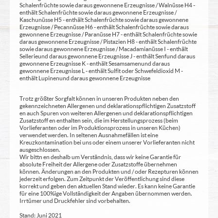
Schalenfrüchte sowie daraus gewonnene Erzeugnisse / Walnüsse H4 -
enthält Schalenfrüchte sowie daraus gewonnene Erzeugnisse /
Kaschunüsse H5 - enthält Schalenfrüchte sowie daraus gewonnene
Erzeugnisse / Pecannüsse H6 - enthält Schalenfrüchte sowie daraus
gewonnene Erzeugnisse / Paranüsse H7 - enthält Schalenfrüchte sowie
daraus gewonnene Erzeugnisse / Pistazien H8 - enthält Schalenfrüchte
sowie daraus gewonnene Erzeugnisse / Macadamianüsse I - enthält
Sellerie und daraus gewonnene Erzeugnisse J - enthält Senf und daraus
gewonnene Erzeugnisse K - enthält Sesamsamen und daraus
gewonnene Erzeugnisse L - enthält Sulfit oder Schwefeldioxid M -
enthält Lupinen und daraus gewonnene Erzeugnisse
Trotz größter Sorgfalt können in unseren Produkten neben den
gekennzeichneten Allergenen und deklarationspflichtigen Zusatzstoff
en auch Spuren von weiteren Allergenen und deklarationspflichtigen
Zusatzstoff en enthalten sein, die im Herstellungsprozess (beim
Vorlieferanten oder im Produktionsprozess in unseren Küchen)
verwendet werden. In seltenen Ausnahmefällen ist eine
Kreuzkontamination bei uns oder einem unserer Vorlieferanten nicht
ausgeschlossen.
Wir bittn en deshalb um Verständnis, dass wir keine Garantie für
absolute Freiheit der Allergene oder Zusatzstoffe übernehmen
können. Änderungen an den Produkten und / oder Rezepturen können
jederzeit erfolgen. Zum Zeitpunkt der Veröffentlichung sind diese
korrekt und geben den aktuellen Stand wieder. Es kann keine Garantie
für eine 100%ige Vollständigkeit der Angaben übernommen werden.
Irrtümer und Druckfehler sind vorbehalten.
Stand: Juni 2021