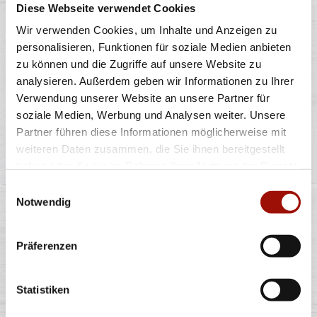
Diese Webseite verwendet Cookies
Pizzateig, Tomatensauce, Gouda, Hinterschinken
Wir verwenden Cookies, um Inhalte und Anzeigen zu
personalisieren, Funktionen für soziale Medien anbieten
zu können und die Zugriffe auf unsere Website zu
Standard
(26cm)
Maxi
(32cm)
Wumbo
(38cm)
11,90 €
15,90 €
20,90 €
analysieren. Außerdem geben wir Informationen zu Ihrer
Verwendung unserer Website an unsere Partner für
soziale Medien, Werbung und Analysen weiter. Unsere
HAWAII
Partner führen diese Informationen möglicherweise mit
weiteren Daten zusammen, die Sie ihnen bereitgestellt
haben oder die sie im Rahmen Ihrer Nutzung der Dienste
gesammelt haben.
Einwilligungsauswahl
Pizzateig mit Tomatensauce, Gouda, Hinterschinken,
Notwendig
Ananas
Präferenzen
Standard
(26cm)
Maxi
(32cm)
Wumbo
(38cm)
12,90 €
17,90 €
23,90 €
Statistiken