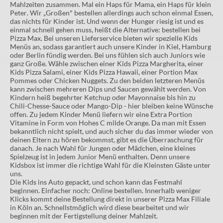
Mahlzeiten zusammen. Mal ein Haps für Mama, ein Haps für klein
Peter. Wir „Großen" bestellen allerdings auch schon einmal Essen,
das nichts für Kinder ist. Und wenn der Hunger riesig ist und es
einmal schnell gehen muss, heißt die Alternative: bestellen bei
Pizza Max. Bei unseren Lieferservice bieten wir spezielle Kids
Menüs an, sodass garantiert auch unsere Kinder in Kiel, Hamburg
oder Berlin fündig werden. Bei uns fühlen sich auch Juniors wie
ganz Große. Wähle zwischen einer Kids Pizza Margherita, einer
Kids Pizza Salami, einer Kids Pizza Hawaii, einer Portion Max
Pommes oder Chicken Nuggets. Zu den beiden letzteren Menüs
kann zwischen mehreren Dips und Saucen gewählt werden. Von
Kindern heiß begehrter Ketchup oder Mayonnaise bis hin zu
Chili-Chesse-Sauce oder Mango-Dip - hier bleiben keine Wünsche
offen. Zu jedem Kinder Menü liefern wir eine Extra Portion
Vitamine in Form von Hohes C milde Orange. Da man mit Essen
bekanntlich nicht spielt, und auch sicher du das immer wieder von
deinen Eltern zu hören bekommst, gibt es die Überraschung für
danach. Je nach Wahl für Jungen oder Mädchen, eine kleines
Spielzeug ist in jedem Junior Menü enthalten. Denn unsere
Kidsbox ist immer die richtige Wahl für die Kleinsten Gäste unter
uns.
Die Kids ins Auto gepackt, und schon kann das Festmahl
beginnen. Einfacher noch: Online bestellen. Innerhalb weniger
Klicks kommt deine Bestellung direkt in unserer Pizza Max Filiale
in Köln an. Schnellstmöglich wird diese bearbeitet und wir
beginnen mit der Fertigstellung deiner Mahlzeit.