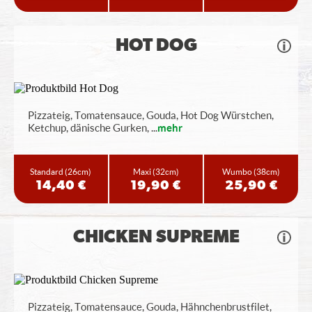
HOT DOG
Pizzateig, Tomatensauce, Gouda, Hot Dog Würstchen,
Ketchup, dänische Gurken,
...
mehr
Standard
(26cm)
Maxi
(32cm)
Wumbo
(38cm)
14,40 €
19,90 €
25,90 €
CHICKEN SUPREME
Pizzateig, Tomatensauce, Gouda, Hähnchenbrustfilet,