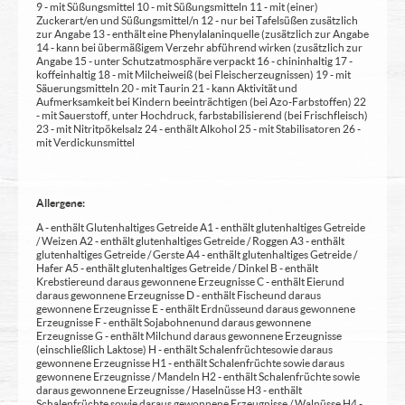
9 - mit Süßungsmittel 10 - mit Süßungsmitteln 11 - mit (einer)
Zuckerart/en und Süßungsmittel/n 12 - nur bei Tafelsüßen zusätzlich
zur Angabe 13 - enthält eine Phenylalaninquelle (zusätzlich zur Angabe
14 - kann bei übermäßigem Verzehr abführend wirken (zusätzlich zur
Angabe 15 - unter Schutzatmosphäre verpackt 16 - chininhaltig 17 -
koffeinhaltig 18 - mit Milcheiweiß (bei Fleischerzeugnissen) 19 - mit
Säuerungsmitteln 20 - mit Taurin 21 - kann Aktivität und
Aufmerksamkeit bei Kindern beeinträchtigen (bei Azo-Farbstoffen) 22
- mit Sauerstoff, unter Hochdruck, farbstabilisierend (bei Frischfleisch)
23 - mit Nitritpökelsalz 24 - enthält Alkohol 25 - mit Stabilisatoren 26 -
mit Verdickunsmittel
Allergene:
A - enthält Glutenhaltiges Getreide A1 - enthält glutenhaltiges Getreide
/ Weizen A2 - enthält glutenhaltiges Getreide / Roggen A3 - enthält
glutenhaltiges Getreide / Gerste A4 - enthält glutenhaltiges Getreide /
Hafer A5 - enthält glutenhaltiges Getreide / Dinkel B - enthält
Krebstiere und daraus gewonnene Erzeugnisse C - enthält Eier und
daraus gewonnene Erzeugnisse D - enthält Fische und daraus
gewonnene Erzeugnisse E - enthält Erdnüsse und daraus gewonnene
Erzeugnisse F - enthält Sojabohnen und daraus gewonnene
Erzeugnisse G - enthält Milch und daraus gewonnene Erzeugnisse
(einschließlich Laktose) H - enthält Schalenfrüchte sowie daraus
gewonnene Erzeugnisse H1 - enthält Schalenfrüchte sowie daraus
gewonnene Erzeugnisse / Mandeln H2 - enthält Schalenfrüchte sowie
daraus gewonnene Erzeugnisse / Haselnüsse H3 - enthält
Schalenfrüchte sowie daraus gewonnene Erzeugnisse / Walnüsse H4 -