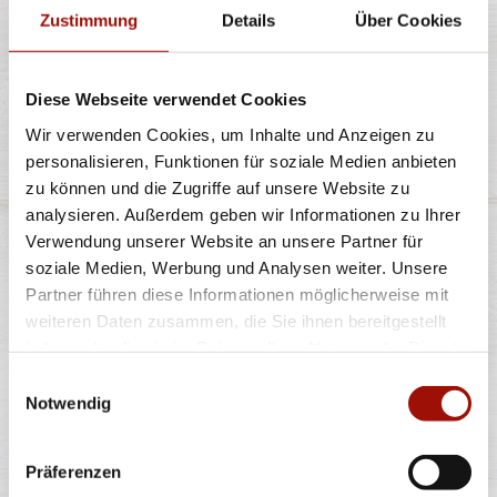
Zustimmung
Details
Über Cookies
Standard
(26cm)
Maxi
(32cm)
Wumbo
(38cm)
15,40 €
21,40 €
27,40 €
Diese Webseite verwendet Cookies
Wir verwenden Cookies, um Inhalte und Anzeigen zu
ITALIA
personalisieren, Funktionen für soziale Medien anbieten
zu können und die Zugriffe auf unsere Website zu
analysieren. Außerdem geben wir Informationen zu Ihrer
Verwendung unserer Website an unsere Partner für
Pizzateig, Tomatensauce, Mozzarella, grüne Oliven,
soziale Medien, Werbung und Analysen weiter. Unsere
Kirschtomaten, Rucola und
...
mehr
Partner führen diese Informationen möglicherweise mit
weiteren Daten zusammen, die Sie ihnen bereitgestellt
haben oder die sie im Rahmen Ihrer Nutzung der Dienste
Standard
(26cm)
Maxi
(32cm)
Wumbo
(38cm)
12,40 €
16,90 €
22,40 €
gesammelt haben.
Einwilligungsauswahl
Notwendig
BBQ SUCUK
Präferenzen