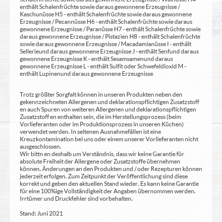
enthält Schalenfrüchte sowie daraus gewonnene Erzeugnisse /
Kaschunüsse H5 - enthält Schalenfrüchte sowie daraus gewonnene
Erzeugnisse / Pecannüsse H6 - enthält Schalenfrüchte sowie daraus
gewonnene Erzeugnisse / Paranüsse H7 - enthält Schalenfrüchte sowie
daraus gewonnene Erzeugnisse / Pistazien H8 - enthält Schalenfrüchte
sowie daraus gewonnene Erzeugnisse / Macadamianüsse I - enthält
Sellerie und daraus gewonnene Erzeugnisse J - enthält Senf und daraus
gewonnene Erzeugnisse K - enthält Sesamsamen und daraus
gewonnene Erzeugnisse L - enthält Sulfit oder Schwefeldioxid M -
enthält Lupinen und daraus gewonnene Erzeugnisse
Trotz größter Sorgfalt können in unseren Produkten neben den
gekennzeichneten Allergenen und deklarationspflichtigen Zusatzstoff
en auch Spuren von weiteren Allergenen und deklarationspflichtigen
Zusatzstoff en enthalten sein, die im Herstellungsprozess (beim
Vorlieferanten oder im Produktionsprozess in unseren Küchen)
verwendet werden. In seltenen Ausnahmefällen ist eine
Kreuzkontamination bei uns oder einem unserer Vorlieferanten nicht
ausgeschlossen.
Wir bittn en deshalb um Verständnis, dass wir keine Garantie für
absolute Freiheit der Allergene oder Zusatzstoffe übernehmen
können. Änderungen an den Produkten und / oder Rezepturen können
jederzeit erfolgen. Zum Zeitpunkt der Veröffentlichung sind diese
korrekt und geben den aktuellen Stand wieder. Es kann keine Garantie
für eine 100%ige Vollständigkeit der Angaben übernommen werden.
Irrtümer und Druckfehler sind vorbehalten.
Stand: Juni 2021