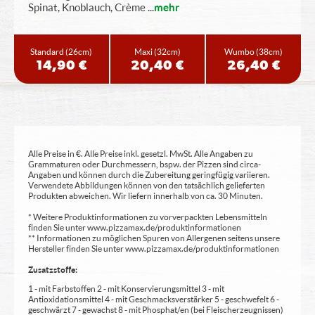
Spinat, Knoblauch, Crème
...
mehr
Standard
(26cm)
Maxi
(32cm)
Wumbo
(38cm)
14,90 €
20,40 €
26,40 €
Alle Preise in €. Alle Preise inkl. gesetzl. MwSt. Alle Angaben zu
Grammaturen oder Durchmessern, bspw. der Pizzen sind circa-
Angaben und können durch die Zubereitung geringfügig variieren.
Verwendete Abbildungen können von den tatsächlich gelieferten
Produkten abweichen. Wir liefern innerhalb von ca. 30 Minuten.
* Weitere Produktinformationen zu vorverpackten Lebensmitteln
finden Sie unter www.pizzamax.de/produktinformationen
** Informationen zu möglichen Spuren von Allergenen seitens unsere
Hersteller finden Sie unter www.pizzamax.de/produktinformationen
Zusatzstoffe:
1 - mit Farbstoffen 2 - mit Konservierungsmittel 3 - mit
Antioxidationsmittel 4 - mit Geschmacksverstärker 5 - geschwefelt 6 -
geschwärzt 7 - gewachst 8 - mit Phosphat/en (bei Fleischerzeugnissen)