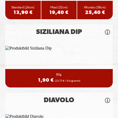
Standard
(26cm)
Maxi
(32cm)
Wumbo
(38cm)
13,90 €
19,40 €
25,40 €
SIZILIANA DIP
80g
1,90 €
(23,75 € / Kilogramm)
DIAVOLO