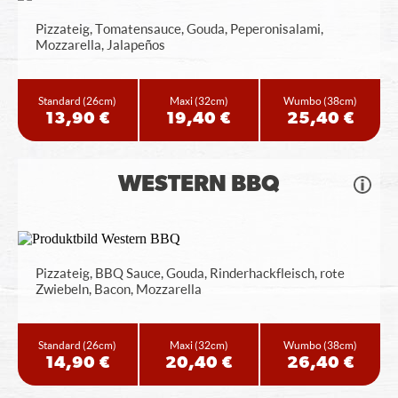
Pizzateig, Tomatensauce, Gouda, Peperonisalami,
Mozzarella, Jalapeños
Standard
(26cm)
Maxi
(32cm)
Wumbo
(38cm)
13,90 €
19,40 €
25,40 €
WESTERN BBQ
Pizzateig, BBQ Sauce, Gouda, Rinderhackfleisch, rote
Zwiebeln, Bacon, Mozzarella
Standard
(26cm)
Maxi
(32cm)
Wumbo
(38cm)
14,90 €
20,40 €
26,40 €