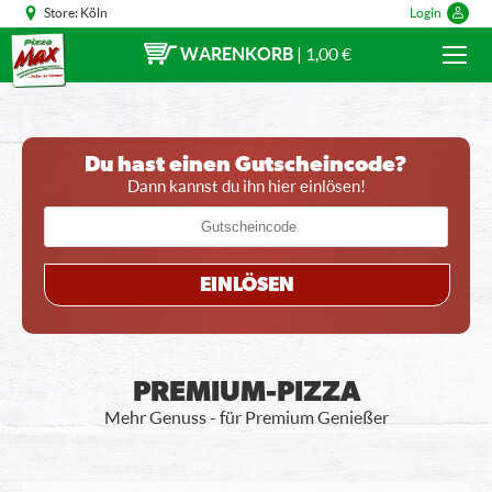
Store:
Köln
Login
WARENKORB
|
1,00 €
Du hast einen Gutscheincode?
Dann kannst du ihn hier einlösen!
EINLÖSEN
PREMIUM-PIZZA
Mehr Genuss - für Premium Genießer