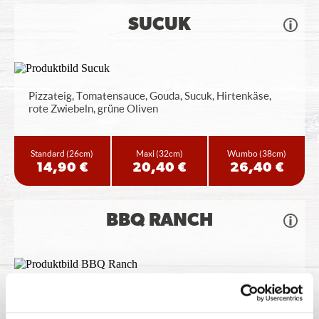
SUCUK
Pizzateig, Tomatensauce, Gouda, Sucuk, Hirtenkäse,
rote Zwiebeln, grüne Oliven
Standard
(26cm)
Maxi
(32cm)
Wumbo
(38cm)
14,90 €
20,40 €
26,40 €
BBQ RANCH
Pizzateig, BBQ Sauce, Gouda, Salami,
Hähnchenbrustfilet, Rinderhackfleisch, Bacon,
...
mehr