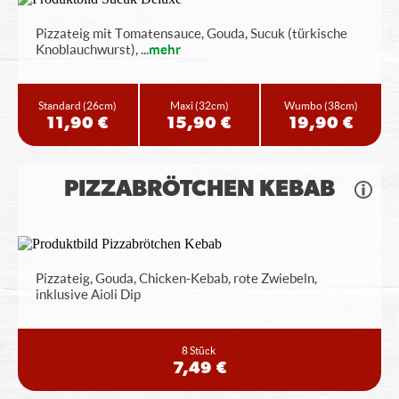
Pizzateig mit Tomatensauce, Gouda, Sucuk (türkische
Knoblauchwurst),
...
mehr
Standard
(26cm)
Maxi
(32cm)
Wumbo
(38cm)
11,90 €
15,90 €
19,90 €
PIZZABRÖTCHEN KEBAB
Pizzateig, Gouda, Chicken-Kebab, rote Zwiebeln,
inklusive Aioli Dip
8 Stück
7,49 €