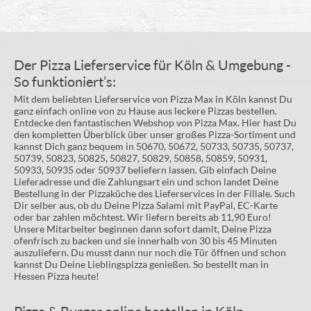
Der Pizza Lieferservice für Köln & Umgebung -
So funktioniert’s:
Mit dem beliebten Lieferservice von Pizza Max in Köln kannst Du
ganz einfach online von zu Hause aus leckere Pizzas bestellen.
Entdecke den fantastischen Webshop von Pizza Max. Hier hast Du
den kompletten Überblick über unser großes Pizza-Sortiment und
kannst Dich ganz bequem in 50670, 50672, 50733, 50735, 50737,
50739, 50823, 50825, 50827, 50829, 50858, 50859, 50931,
50933, 50935 oder 50937 beliefern lassen. Gib einfach Deine
Lieferadresse und die Zahlungsart ein und schon landet Deine
Bestellung in der Pizzaküche des Lieferservices in der Filiale. Such
Dir selber aus, ob du Deine Pizza Salami mit PayPal, EC-Karte
oder bar zahlen möchtest. Wir liefern bereits ab 11,90 Euro!
Unsere Mitarbeiter beginnen dann sofort damit, Deine Pizza
ofenfrisch zu backen und sie innerhalb von 30 bis 45 Minuten
auszuliefern. Du musst dann nur noch die Tür öffnen und schon
kannst Du Deine Lieblingspizza genießen. So bestellt man in
Hessen Pizza heute!