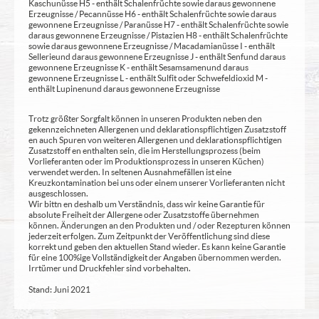
Kaschunüsse H5 - enthält Schalenfrüchte sowie daraus gewonnene
Erzeugnisse / Pecannüsse H6 - enthält Schalenfrüchte sowie daraus
gewonnene Erzeugnisse / Paranüsse H7 - enthält Schalenfrüchte sowie
daraus gewonnene Erzeugnisse / Pistazien H8 - enthält Schalenfrüchte
sowie daraus gewonnene Erzeugnisse / Macadamianüsse I - enthält
Sellerie und daraus gewonnene Erzeugnisse J - enthält Senf und daraus
gewonnene Erzeugnisse K - enthält Sesamsamen und daraus
gewonnene Erzeugnisse L - enthält Sulfit oder Schwefeldioxid M -
enthält Lupinen und daraus gewonnene Erzeugnisse
Trotz größter Sorgfalt können in unseren Produkten neben den
gekennzeichneten Allergenen und deklarationspflichtigen Zusatzstoff
en auch Spuren von weiteren Allergenen und deklarationspflichtigen
Zusatzstoff en enthalten sein, die im Herstellungsprozess (beim
Vorlieferanten oder im Produktionsprozess in unseren Küchen)
verwendet werden. In seltenen Ausnahmefällen ist eine
Kreuzkontamination bei uns oder einem unserer Vorlieferanten nicht
ausgeschlossen.
Wir bittn en deshalb um Verständnis, dass wir keine Garantie für
absolute Freiheit der Allergene oder Zusatzstoffe übernehmen
können. Änderungen an den Produkten und / oder Rezepturen können
jederzeit erfolgen. Zum Zeitpunkt der Veröffentlichung sind diese
korrekt und geben den aktuellen Stand wieder. Es kann keine Garantie
für eine 100%ige Vollständigkeit der Angaben übernommen werden.
Irrtümer und Druckfehler sind vorbehalten.
Stand: Juni 2021