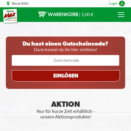
Store:
Köln
Login
WARENKORB
|
1,00 €
Du hast einen Gutscheincode?
Dann kannst du ihn hier einlösen!
EINLÖSEN
AKTION
Nur für kurze Zeit erhältlich -
unsere Aktionsprodukte!