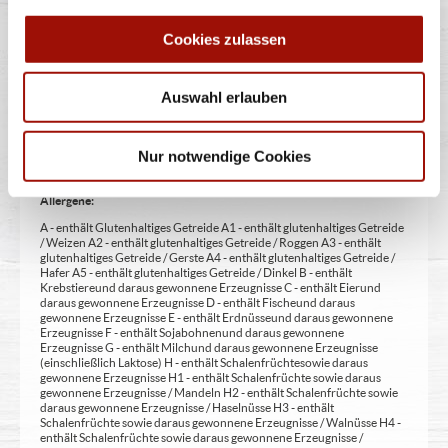
zur Angabe 13 - enthält eine Phenylalaninquelle (zusätzlich zur Angabe
14 - kann bei übermäßigem Verzehr abführend wirken (zusätzlich zur
Cookies zulassen
Angabe 15 - unter Schutzatmosphäre verpackt 16 - chininhaltig 17 -
koffeinhaltig 18 - mit Milcheiweiß (bei Fleischerzeugnissen) 19 - mit
Säuerungsmitteln 20 - mit Taurin 21 - kann Aktivität und
Aufmerksamkeit bei Kindern beeinträchtigen (bei Azo-Farbstoffen) 22
Auswahl erlauben
- mit Sauerstoff, unter Hochdruck, farbstabilisierend (bei Frischfleisch)
23 - mit Nitritpökelsalz 24 - enthält Alkohol 25 - mit Stabilisatoren 26 -
mit Verdickunsmittel
Nur notwendige Cookies
Allergene:
A - enthält Glutenhaltiges Getreide A1 - enthält glutenhaltiges Getreide
/ Weizen A2 - enthält glutenhaltiges Getreide / Roggen A3 - enthält
glutenhaltiges Getreide / Gerste A4 - enthält glutenhaltiges Getreide /
Hafer A5 - enthält glutenhaltiges Getreide / Dinkel B - enthält
Krebstiere und daraus gewonnene Erzeugnisse C - enthält Eier und
daraus gewonnene Erzeugnisse D - enthält Fische und daraus
gewonnene Erzeugnisse E - enthält Erdnüsse und daraus gewonnene
Erzeugnisse F - enthält Sojabohnen und daraus gewonnene
Erzeugnisse G - enthält Milch und daraus gewonnene Erzeugnisse
(einschließlich Laktose) H - enthält Schalenfrüchte sowie daraus
gewonnene Erzeugnisse H1 - enthält Schalenfrüchte sowie daraus
gewonnene Erzeugnisse / Mandeln H2 - enthält Schalenfrüchte sowie
daraus gewonnene Erzeugnisse / Haselnüsse H3 - enthält
Schalenfrüchte sowie daraus gewonnene Erzeugnisse / Walnüsse H4 -
enthält Schalenfrüchte sowie daraus gewonnene Erzeugnisse /