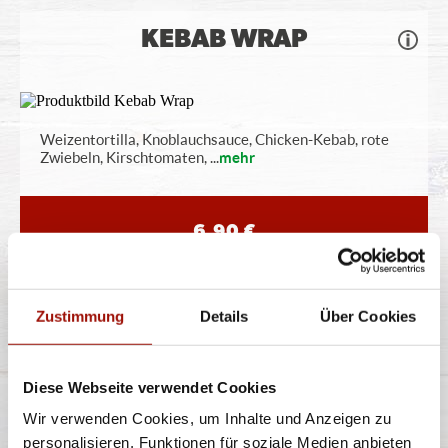
KEBAB WRAP
Weizentortilla, Knoblauchsauce, Chicken-Kebab, rote
Zwiebeln, Kirschtomaten,
...
mehr
6,90 €
BEN & JERRY'S
Zustimmung
Details
Über Cookies
DOPPELPACK
Diese Webseite verwendet Cookies
Bestelle zwei Ben & Jerrys Pints Deiner Wahl
Wir verwenden Cookies, um Inhalte und Anzeigen zu
personalisieren, Funktionen für soziale Medien anbieten