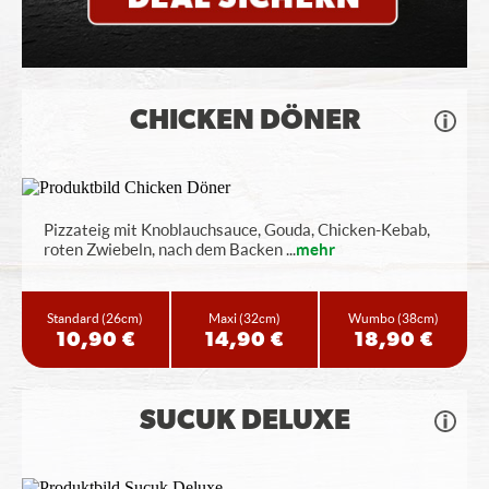
CHICKEN DÖNER
Pizzateig mit Knoblauchsauce, Gouda, Chicken-Kebab,
roten Zwiebeln, nach dem Backen
...
mehr
Standard
(26cm)
Maxi
(32cm)
Wumbo
(38cm)
10,90 €
14,90 €
18,90 €
SUCUK DELUXE