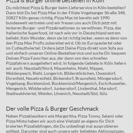
Pizza & Burger online bestellen in Köln
Du möchtest Pizza & Burger beim Lieferservice in Köln bestellen?
Dann bist Du bei Pizza Max in der Filiale Vogelsanger Straße 348,
50827 Köln genau richtig. Pizza Max ist bereits seit 1990
bundesweit vertreten und wir freuen uns auch Dich jetzt mit
leckeren Burger- und Pizzakreationen zu verwöhnen. Pizza, das
italienische Superfood, ist nach wie vor in Deutschland extrem
beliebt. Kein Wunder, denn sie ist richtig lecker, wenn es denn von
den Pizza Max Profis zubereitet wird. Ob im Europaviertel oder
im Cutleuthviertel: Ordere jetzt Deine Pizza direkt vom Sofa aus
und einfach unseren Online-Bestellservice und suche Dir bequem
Deinen Pizza Favoriten aus, der dann von den schnellen
Pizzafahrern ausgeliefert wird. In folgende Gebiete in Köln liefern
wir auch: Neustadt/Nord, Mauenheim, Niehl, Nippes,
Weidenpesch, Riehl, Longerich, Bilderstöckchen, Ossendorf,
Ehrenfeld, Neuehrenfeld, Bickendorf, Braunsfeld, Müngersdorf,
Vogelsang, Bocklemünd, Bocklemünd/Mengenich, Esch/Auweiler,
Mengenich, Widdersdorf, Junkersdorf, Lindenthal, Marsdorf,
Stadtwaldviertel, Weiden, Lövenich, Neustadt/Süd, Sülz.
Der volle Pizza & Burger Geschmack
Neben Pizzaklassikern wie Margeritha, Pizza Tonno, Salami oder
Pizza Mista haben wir auch eine Vielzahl an eigens für Dich
kreierten Pizzalieblingen, die Du unbedingt mal ausprobieren
solltest. Darunter sind auch unsere sehr beliebten Aktionspizzen,