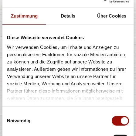
Zustimmung
Details
Über Cookies
Diese Webseite verwendet Cookies
Wir verwenden Cookies, um Inhalte und Anzeigen zu
personalisieren, Funktionen für soziale Medien anbieten
zu können und die Zugriffe auf unsere Website zu
Freuen Sie sich auf die Eröffnung.
analysieren. Außerdem geben wir Informationen zu Ihrer
Verwendung unserer Website an unsere Partner für
Der Ausbau Ihres Pizza Max Stores wird vorzugsweise von
soziale Medien, Werbung und Analysen weiter. Unsere
erfahrenen Unternehmen, die teilweise schon seit
Partner führen diese Informationen möglicherweise mit
Jahrzehnten mit uns zusammenarbeiten, vollzogen. Ist
weiteren Daten zusammen, die Sie ihnen bereitgestellt
dann endlich der letzte Schliff getan, so dass Sie Ihren
haben oder die sie im Rahmen Ihrer Nutzung der Dienste
Betrieb schlüsselfertig übergeben bekommen, rückt der
gesammelt haben.
Einwilligungsauswahl
große Tag der Eröffnung näher.
Notwendig
Auf Wunsch unterstützen wir Sie rechtzeitig bei der