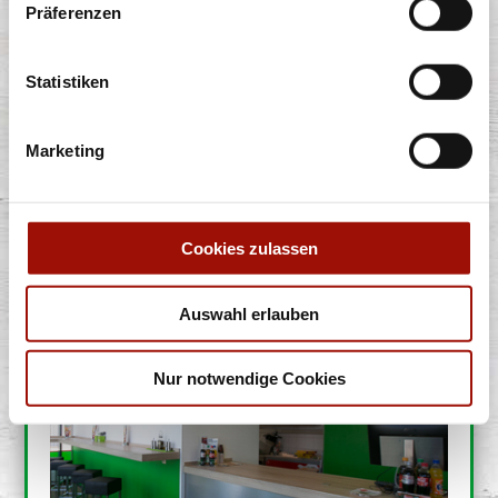
Präferenzen
Personalsuche und Einarbeitung Ihrer neuen Mitarbeiter.
Damit Sie gleich von Anfang an richtig durchstarten,
Statistiken
stellen wir mit Ihnen ein aufmerksamkeitsstarkes Konzept
für den Eröffnungstag auf die Beine. Inklusive Dekoration,
Internetauftritt, Promotion und Gutscheinaktionen.
Marketing
Nach der Eröffnung liegt Ihr Erfolg in Ihren Händen. Doch
keine Angst: Wir lassen Sie nicht allein, sondern betreuen
Sie weiterhin kontinuierlich. Denn wir bleiben nur
Cookies zulassen
erfolgreich, wenn unsere Partner es sind.
Auswahl erlauben
Nur notwendige Cookies