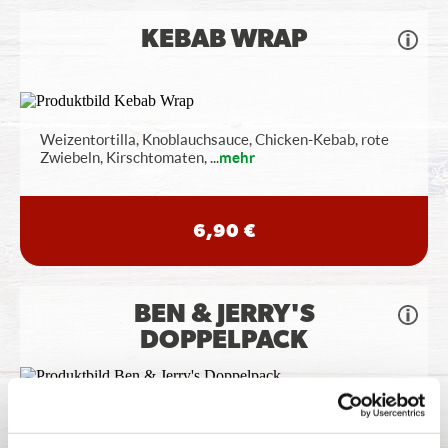
KEBAB WRAP
Weizentortilla, Knoblauchsauce, Chicken-Kebab, rote
Zwiebeln, Kirschtomaten,
...
mehr
6,90 €
BEN & JERRY'S
DOPPELPACK
Bestelle zwei Ben & Jerrys Pints Deiner Wahl