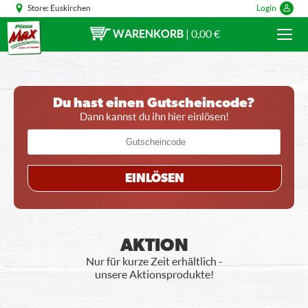
Store:
Euskirchen
Login
WARENKORB
|
0,00 €
Du hast einen Gutscheincode?
Dann kannst du ihn hier einlösen!
EINLÖSEN
AKTION
Nur für kurze Zeit erhältlich -
unsere Aktionsprodukte!