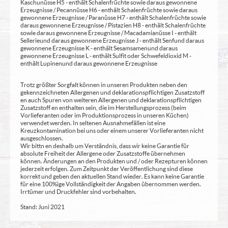
Kaschunüsse H5 - enthält Schalenfrüchte sowie daraus gewonnene
Erzeugnisse / Pecannüsse H6 - enthält Schalenfrüchte sowie daraus
gewonnene Erzeugnisse / Paranüsse H7 - enthält Schalenfrüchte sowie
daraus gewonnene Erzeugnisse / Pistazien H8 - enthält Schalenfrüchte
sowie daraus gewonnene Erzeugnisse / Macadamianüsse I - enthält
Sellerie und daraus gewonnene Erzeugnisse J - enthält Senf und daraus
gewonnene Erzeugnisse K - enthält Sesamsamen und daraus
gewonnene Erzeugnisse L - enthält Sulfit oder Schwefeldioxid M -
enthält Lupinen und daraus gewonnene Erzeugnisse
Trotz größter Sorgfalt können in unseren Produkten neben den
gekennzeichneten Allergenen und deklarationspflichtigen Zusatzstoff
en auch Spuren von weiteren Allergenen und deklarationspflichtigen
Zusatzstoff en enthalten sein, die im Herstellungsprozess (beim
Vorlieferanten oder im Produktionsprozess in unseren Küchen)
verwendet werden. In seltenen Ausnahmefällen ist eine
Kreuzkontamination bei uns oder einem unserer Vorlieferanten nicht
ausgeschlossen.
Wir bittn en deshalb um Verständnis, dass wir keine Garantie für
absolute Freiheit der Allergene oder Zusatzstoffe übernehmen
können. Änderungen an den Produkten und / oder Rezepturen können
jederzeit erfolgen. Zum Zeitpunkt der Veröffentlichung sind diese
korrekt und geben den aktuellen Stand wieder. Es kann keine Garantie
für eine 100%ige Vollständigkeit der Angaben übernommen werden.
Irrtümer und Druckfehler sind vorbehalten.
Stand: Juni 2021