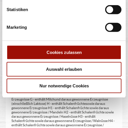
zur Angabe 13 - enthält eine Phenylalaninquelle (zusätzlich zur Angabe
14 - kann bei übermäßigem Verzehr abführend wirken (zusätzlich zur
Statistiken
Angabe 15 - unter Schutzatmosphäre verpackt 16 - chininhaltig 17 -
koffeinhaltig 18 - mit Milcheiweiß (bei Fleischerzeugnissen) 19 - mit
Säuerungsmitteln 20 - mit Taurin 21 - kann Aktivität und
Aufmerksamkeit bei Kindern beeinträchtigen (bei Azo-Farbstoffen) 22
Marketing
- mit Sauerstoff, unter Hochdruck, farbstabilisierend (bei Frischfleisch)
23 - mit Nitritpökelsalz 24 - enthält Alkohol 25 - mit Stabilisatoren 26 -
mit Verdickunsmittel
Cookies zulassen
Allergene:
A - enthält Glutenhaltiges Getreide A1 - enthält glutenhaltiges Getreide
Auswahl erlauben
/ Weizen A2 - enthält glutenhaltiges Getreide / Roggen A3 - enthält
glutenhaltiges Getreide / Gerste A4 - enthält glutenhaltiges Getreide /
Hafer A5 - enthält glutenhaltiges Getreide / Dinkel B - enthält
Krebstiere und daraus gewonnene Erzeugnisse C - enthält Eier und
Nur notwendige Cookies
daraus gewonnene Erzeugnisse D - enthält Fische und daraus
gewonnene Erzeugnisse E - enthält Erdnüsse und daraus gewonnene
Erzeugnisse F - enthält Sojabohnen und daraus gewonnene
Erzeugnisse G - enthält Milch und daraus gewonnene Erzeugnisse
(einschließlich Laktose) H - enthält Schalenfrüchte sowie daraus
gewonnene Erzeugnisse H1 - enthält Schalenfrüchte sowie daraus
gewonnene Erzeugnisse / Mandeln H2 - enthält Schalenfrüchte sowie
daraus gewonnene Erzeugnisse / Haselnüsse H3 - enthält
Schalenfrüchte sowie daraus gewonnene Erzeugnisse / Walnüsse H4 -
enthält Schalenfrüchte sowie daraus gewonnene Erzeugnisse /