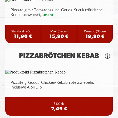
Pizzateig mit Tomatensauce, Gouda, Sucuk (türkische
Knoblauchwurst),
...
mehr
Standard
(26cm)
Maxi
(32cm)
Wumbo
(38cm)
11,90 €
15,90 €
19,90 €
PIZZABRÖTCHEN KEBAB
Pizzateig, Gouda, Chicken-Kebab, rote Zwiebeln,
inklusive Aioli Dip
8 Stück
7,49 €