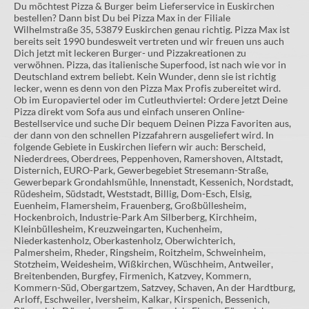
Du möchtest Pizza & Burger beim Lieferservice in Euskirchen
bestellen? Dann bist Du bei Pizza Max in der Filiale
Wilhelmstraße 35, 53879 Euskirchen genau richtig. Pizza Max ist
bereits seit 1990 bundesweit vertreten und wir freuen uns auch
Dich jetzt mit leckeren Burger- und Pizzakreationen zu
verwöhnen. Pizza, das italienische Superfood, ist nach wie vor in
Deutschland extrem beliebt. Kein Wunder, denn sie ist richtig
lecker, wenn es denn von den Pizza Max Profis zubereitet wird.
Ob im Europaviertel oder im Cutleuthviertel: Ordere jetzt Deine
Pizza direkt vom Sofa aus und einfach unseren Online-
Bestellservice und suche Dir bequem Deinen Pizza Favoriten aus,
der dann von den schnellen Pizzafahrern ausgeliefert wird. In
folgende Gebiete in Euskirchen liefern wir auch: Berscheid,
Niederdrees, Oberdrees, Peppenhoven, Ramershoven, Altstadt,
Disternich, EURO-Park, Gewerbegebiet Stresemann-Straße,
Gewerbepark Grondahlsmühle, Innenstadt, Kessenich, Nordstadt,
Rüdesheim, Südstadt, Weststadt, Billig, Dom-Esch, Elsig,
Euenheim, Flamersheim, Frauenberg, Großbüllesheim,
Hockenbroich, Industrie-Park Am Silberberg, Kirchheim,
Kleinbüllesheim, Kreuzweingarten, Kuchenheim,
Niederkastenholz, Oberkastenholz, Oberwichterich,
Palmersheim, Rheder, Ringsheim, Roitzheim, Schweinheim,
Stotzheim, Weidesheim, Wißkirchen, Wüschheim, Antweiler,
Breitenbenden, Burgfey, Firmenich, Katzvey, Kommern,
Kommern-Süd, Obergartzem, Satzvey, Schaven, An der Hardtburg,
Arloff, Eschweiler, Iversheim, Kalkar, Kirspenich, Bessenich,