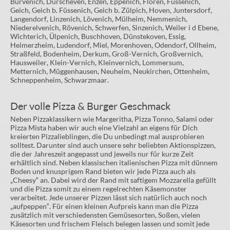
Bürvenich, Dürscheven, Enzen, Eppenich, Floren, Füssenich,
Geich, Geich b. Füssenich, Geich b. Zülpich, Hoven, Juntersdorf,
Langendorf, Linzenich, Lövenich, Mülheim, Nemmenich,
Niederelvenich, Rövenich, Schwerfen, Sinzenich, Weiler i d Ebene,
Wichterich, Ülpenich, Buschhoven, Dünstekoven, Essig,
Heimerzheim, Ludendorf, Miel, Morenhoven, Odendorf, Ollheim,
Straßfeld, Bodenheim, Derkum, Groß-Vernich, Großvernich,
Hausweiler, Klein-Vernich, Kleinvernich, Lommersum,
Metternich, Müggenhausen, Neuheim, Neukirchen, Ottenheim,
Schneppenheim, Schwarzmaar.
Der volle Pizza & Burger Geschmack
Neben Pizzaklassikern wie Margeritha, Pizza Tonno, Salami oder
Pizza Mista haben wir auch eine Vielzahl an eigens für Dich
kreierten Pizzalieblingen, die Du unbedingt mal ausprobieren
solltest. Darunter sind auch unsere sehr beliebten Aktionspizzen,
die der Jahreszeit angepasst und jeweils nur für kurze Zeit
erhältlich sind. Neben klassischen italienischen Pizza mit dünnem
Boden und knusprigem Rand bieten wir jede Pizza auch als
„Cheesy“ an. Dabei wird der Rand mit saftigem Mozzarella gefüllt
und die Pizza somit zu einem regelrechten Käsemonster
verarbeitet. Jede unserer Pizzen lässt sich natürlich auch noch
„aufpeppen“. Für einen kleinen Aufpreis kann man die Pizza
zusätzlich mit verschiedensten Gemüsesorten, Soßen, vielen
Käsesorten und frischem Fleisch belegen lassen und somit jede