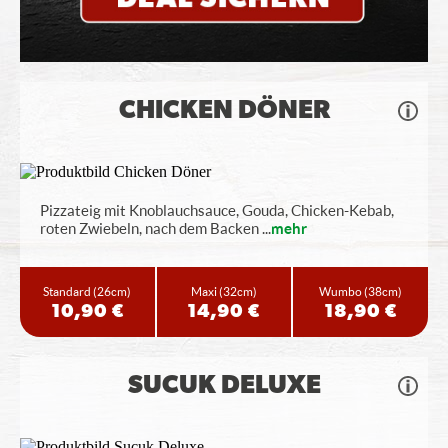
CHICKEN DÖNER
Pizzateig mit Knoblauchsauce, Gouda, Chicken-Kebab,
roten Zwiebeln, nach dem Backen
...
mehr
Standard
(26cm)
Maxi
(32cm)
Wumbo
(38cm)
10,90 €
14,90 €
18,90 €
SUCUK DELUXE