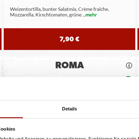
Weizentortilla, bunter Salatmix, Crème fraîche,
Mozzarella, Kirschtomaten, grüne
...
mehr
7,90 €
ROMA
Spaghetti oder Penne, Käsesahnesauce, Basilikumpesto,
Rucola, Kirschtomaten, Gran
...
mehr
Details
11,40 €
Cookies
nhalte und Anzeigen zu personalisieren, Funktionen für soziale