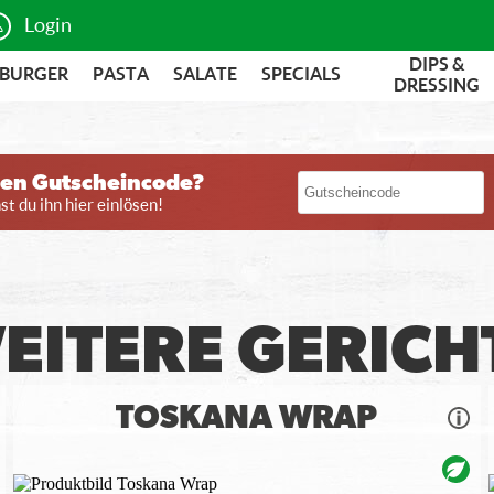
Login
DIPS &
BURGER
PASTA
SALATE
SPECIALS
DRESSING
nen Gutscheincode?
t du ihn hier einlösen!
EITERE GERICH
TOSKANA WRAP