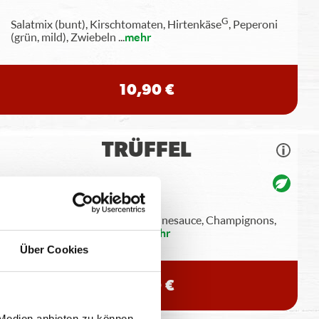
G
Salatmix (bunt), Kirschtomaten, Hirtenkäse
, Peperoni
(grün, mild), Zwiebeln
...
mehr
10,90 €
TRÜFFEL
Spaghetti oder Penne, Käsesahnesauce, Champignons,
Gran Moravia (Hartkäse),
...
mehr
Über Cookies
12,40 €
 Medien anbieten zu können