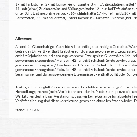
1 - mit Farbstoffen 2 - mit Konservierungsmittel 3 - mit Antioxidationsmittel
11 - mit (einer) Zuckerart/en und Süßungsmittel/n 12 - nur bei Tafelsüßen z
unter Schutzatmosphäre verpackt 16 - chininhaltig 17 - koffeinhaltig 18 - mi
Farbstoffen) 22 - mit Sauerstoff, unter Hochdruck, farbstabilisierend (bei Fris
Allergene:
A - enthält Glutenhaltiges Getreide A1 - enthält glutenhaltiges Getreide / Weiz
Getreide / Dinkel B - enthält Krebstiere und daraus gewonnene Erzeugnisse 
enthält Sojabohnen und daraus gewonnene Erzeugnisse G - enthält Milch und 
gewonnene Erzeugnisse / Mandeln H2 - enthält Schalenfrüchte sowie daraus 
gewonnene Erzeugnisse / Kaschunüsse H5 - enthält Schalenfrüchte sowie dar
gewonnene Erzeugnisse / Pistazien H8 - enthält Schalenfrüchte sowie daraus
Sesamsamen und daraus gewonnene Erzeugnisse L - enthält Sulfit oder Schwe
Trotz größter Sorgfalt können in unseren Produkten neben den gekennzeichne
Herstellungsprozess (beim Vorlieferanten oder im Produktionsprozess in un
Wir bittn en deshalb um Verständnis, dass wir keine Garantie für absolute 
Veröffentlichung sind diese korrekt und geben den aktuellen Stand wieder.
Stand: Juni 2021