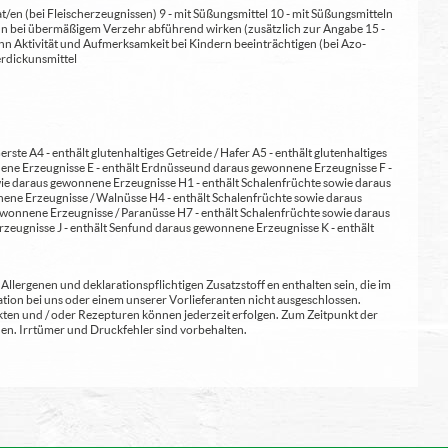
at/en (bei Fleischerzeugnissen) 9 - mit Süßungsmittel 10 - mit Süßungsmitteln
 kann bei übermäßigem Verzehr abführend wirken (zusätzlich zur Angabe 15 -
kann Aktivität und Aufmerksamkeit bei Kindern beeinträchtigen (bei Azo-
Verdickunsmittel
erste A4 - enthält glutenhaltiges Getreide / Hafer A5 - enthält glutenhaltiges
nene Erzeugnisse E - enthält Erdnüsse und daraus gewonnene Erzeugnisse F -
wie daraus gewonnene Erzeugnisse H1 - enthält Schalenfrüchte sowie daraus
ene Erzeugnisse / Walnüsse H4 - enthält Schalenfrüchte sowie daraus
wonnene Erzeugnisse / Paranüsse H7 - enthält Schalenfrüchte sowie daraus
zeugnisse J - enthält Senf und daraus gewonnene Erzeugnisse K - enthält
lergenen und deklarationspflichtigen Zusatzstoff en enthalten sein, die im
ion bei uns oder einem unserer Vorlieferanten nicht ausgeschlossen.
kten und / oder Rezepturen können jederzeit erfolgen. Zum Zeitpunkt der
en. Irrtümer und Druckfehler sind vorbehalten.