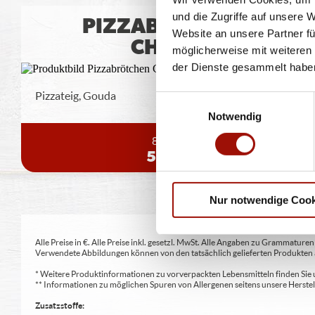
und die Zugriffe auf unsere 
PIZZABRÖTCHEN
Website an unsere Partner fü
CHEESY
möglicherweise mit weiteren
der Dienste gesammelt habe
Pizzateig, Gouda
Einwilligungsauswahl
Notwendig
8 Stück
5,99 €
Nur notwendige Cook
Alle Preise in €. Alle Preise inkl. gesetzl. MwSt. Alle Angaben zu Grammatu
Verwendete Abbildungen können von den tatsächlich gelieferten Produkten a
* Weitere Produktinformationen zu vorverpackten Lebensmitteln finden S
** Informationen zu möglichen Spuren von Allergenen seitens unsere Herst
Zusatzstoffe: