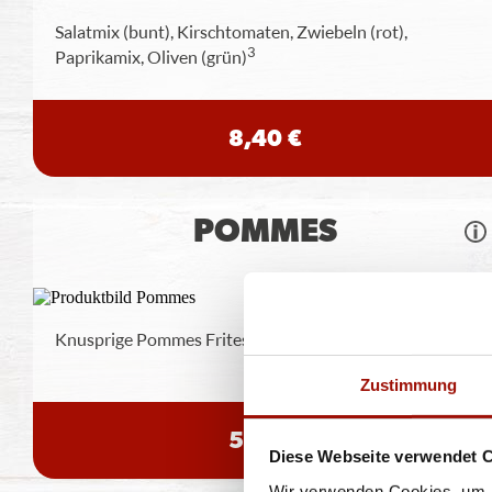
Salatmix (bunt), Kirschtomaten, Zwiebeln (rot),
3
Paprikamix, Oliven (grün)
8,40 €
POMMES
Knusprige Pommes Frites inclusive Dip nach Wahl
Zustimmung
5,49 €
Diese Webseite verwendet 
Wir verwenden Cookies, um I