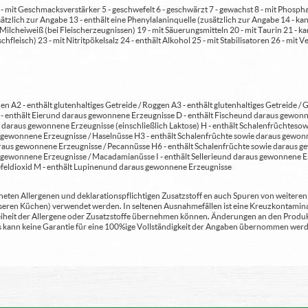
 4 - mit Geschmacksverstärker 5 - geschwefelt 6 - geschwärzt 7 - gewachst 8 - mit Phosph
usätzlich zur Angabe 13 - enthält eine Phenylalaninquelle (zusätzlich zur Angabe 14 -
t Milcheiweiß (bei Fleischerzeugnissen) 19 - mit Säuerungsmitteln 20 - mit Taurin 21 - 
chfleisch) 23 - mit Nitritpökelsalz 24 - enthält Alkohol 25 - mit Stabilisatoren 26 - mit 
en A2 - enthält glutenhaltiges Getreide / Roggen A3 - enthält glutenhaltiges Getreide / G
C - enthält Eier und daraus gewonnene Erzeugnisse D - enthält Fische und daraus gewon
daraus gewonnene Erzeugnisse (einschließlich Laktose) H - enthält Schalenfrüchte so
gewonnene Erzeugnisse / Haselnüsse H3 - enthält Schalenfrüchte sowie daraus gewonn
aus gewonnene Erzeugnisse / Pecannüsse H6 - enthält Schalenfrüchte sowie daraus ge
 gewonnene Erzeugnisse / Macadamianüsse I - enthält Sellerie und daraus gewonnene Er
feldioxid M - enthält Lupinen und daraus gewonnene Erzeugnisse
ten Allergenen und deklarationspflichtigen Zusatzstoff en auch Spuren von weiteren Al
seren Küchen) verwendet werden. In seltenen Ausnahmefällen ist eine Kreuzkontaminat
Freiheit der Allergene oder Zusatzstoffe übernehmen können. Änderungen an den Produ
 Es kann keine Garantie für eine 100%ige Vollständigkeit der Angaben übernommen werd