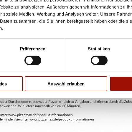
Website zu analysieren. Außerdem geben wir Informationen zu I
PIZZABRÖTCHEN
r soziale Medien, Werbung und Analysen weiter. Unsere Partner
CHEESY VEGGIE
 Daten zusammen, die Sie ihnen bereitgestellt haben oder die s
n.
Pizzateig, Spinat, Hirtenkäse, Gouda
Präferenzen
Statistiken
8 Stück
6,99 €
ies
Auswahl erlauben
ren oder Durchmessern, bspw. der Pizzen sind circa-Angaben und können durch die Zuber
bweichen. Wir liefern innerhalb von ca. 30 Minuten.
ie unter www.pizzamax.de/produktinformationen
eller finden Sie unter www.pizzamax.de/produktinformationen