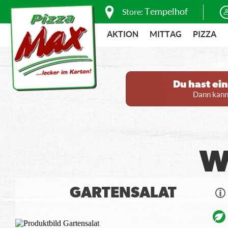
Tempelhof
Store:
AKTION
MITTAG
PIZZA
Du hast ei
Dann kanns
W
GARTENSALAT