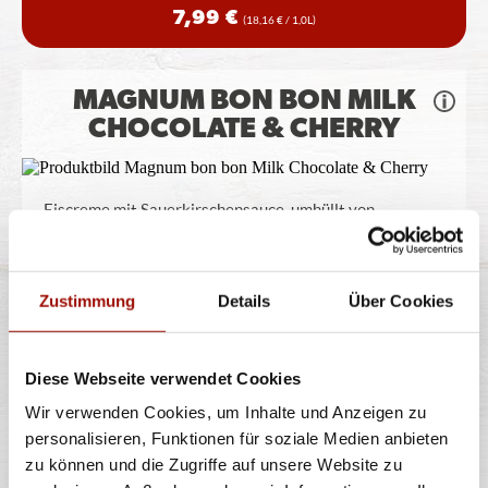
7,99 €
(18,16 € / 1,0L)
MAGNUM BON BON MILK
CHOCOLATE & CHERRY
Eiscreme mit Sauerkirschensauce, umhüllt von
Milchschokolade und Zuckerstückchen
...
mehr
Zustimmung
Details
Über Cookies
12x17ml
204ml
6,99 €
(34,26 € / 100g)
Diese Webseite verwendet Cookies
Wir verwenden Cookies, um Inhalte und Anzeigen zu
MAGNUM DOUBLE WHITE
personalisieren, Funktionen für soziale Medien anbieten
CHOCOLATE & COOKIES
zu können und die Zugriffe auf unsere Website zu