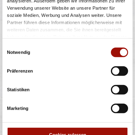
analysieren. Außerdem geben wir Informationen zu Ihrer
Verwendung unserer Website an unsere Partner für
Eiscreme mit Kakao-Kekssauce (7%), weisser
soziale Medien, Werbung und Analysen weiter. Unsere
Schokolade (22%) und Keksstückchen (0,7%)
Partner führen diese Informationen möglicherweise mit
weiteren Daten zusammen, die Sie ihnen bereitgestellt
haben oder die sie im Rahmen Ihrer Nutzung der Dienste
440ml
gesammelt haben.
Einwilligungsauswahl
7,99 €
(18,16 € / 1,0L)
Notwendig
Präferenzen
Alle Preise in €. Alle Preise inkl. gesetzl. MwSt. Alle Angaben zu
Statistiken
Grammaturen oder Durchmessern, bspw. der Pizzen sind circa-
Angaben und können durch die Zubereitung geringfügig variieren.
Verwendete Abbildungen können von den tatsächlich gelieferten
Produkten abweichen. Wir liefern innerhalb von ca. 30 Minuten.
Marketing
* Weitere Produktinformationen zu vorverpackten Lebensmitteln
finden Sie unter www.pizzamax.de/produktinformationen
** Informationen zu möglichen Spuren von Allergenen seitens unsere
Hersteller finden Sie unter www.pizzamax.de/produktinformationen
Cookies zulassen