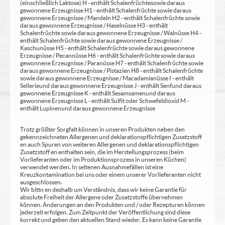
(einschließlich Laktose) H - enthält Schalenfrüchte sowie daraus
gewonnene Erzeugnisse H1 - enthält Schalenfrüchte sowie daraus
gewonnene Erzeugnisse / Mandeln H2 - enthält Schalenfrüchte sowie
daraus gewonnene Erzeugnisse / Haselnüsse H3 - enthält
Schalenfrüchte sowie daraus gewonnene Erzeugnisse / Walnüsse H4 -
enthält Schalenfrüchte sowie daraus gewonnene Erzeugnisse /
Kaschunüsse H5 - enthält Schalenfrüchte sowie daraus gewonnene
Erzeugnisse / Pecannüsse H6 - enthält Schalenfrüchte sowie daraus
gewonnene Erzeugnisse / Paranüsse H7 - enthält Schalenfrüchte sowie
daraus gewonnene Erzeugnisse / Pistazien H8 - enthält Schalenfrüchte
sowie daraus gewonnene Erzeugnisse / Macadamianüsse I - enthält
Sellerie und daraus gewonnene Erzeugnisse J - enthält Senf und daraus
gewonnene Erzeugnisse K - enthält Sesamsamen und daraus
gewonnene Erzeugnisse L - enthält Sulfit oder Schwefeldioxid M -
enthält Lupinen und daraus gewonnene Erzeugnisse
Trotz größter Sorgfalt können in unseren Produkten neben den
gekennzeichneten Allergenen und deklarationspflichtigen Zusatzstoff
en auch Spuren von weiteren Allergenen und deklarationspflichtigen
Zusatzstoff en enthalten sein, die im Herstellungsprozess (beim
Vorlieferanten oder im Produktionsprozess in unseren Küchen)
verwendet werden. In seltenen Ausnahmefällen ist eine
Kreuzkontamination bei uns oder einem unserer Vorlieferanten nicht
ausgeschlossen.
Wir bittn en deshalb um Verständnis, dass wir keine Garantie für
absolute Freiheit der Allergene oder Zusatzstoffe übernehmen
können. Änderungen an den Produkten und / oder Rezepturen können
jederzeit erfolgen. Zum Zeitpunkt der Veröffentlichung sind diese
korrekt und geben den aktuellen Stand wieder. Es kann keine Garantie