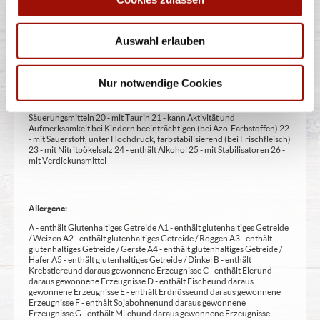
Zusatzstoffe:
1 - mit Farbstoffen 2 - mit Konservierungsmittel 3 - mit
Antioxidationsmittel 4 - mit Geschmacksverstärker 5 - geschwefelt 6 -
Auswahl erlauben
geschwärzt 7 - gewachst 8 - mit Phosphat/en (bei Fleischerzeugnissen)
9 - mit Süßungsmittel 10 - mit Süßungsmitteln 11 - mit (einer)
Zuckerart/en und Süßungsmittel/n 12 - nur bei Tafelsüßen zusätzlich
zur Angabe 13 - enthält eine Phenylalaninquelle (zusätzlich zur Angabe
Nur notwendige Cookies
14 - kann bei übermäßigem Verzehr abführend wirken (zusätzlich zur
Angabe 15 - unter Schutzatmosphäre verpackt 16 - chininhaltig 17 -
koffeinhaltig 18 - mit Milcheiweiß (bei Fleischerzeugnissen) 19 - mit
Säuerungsmitteln 20 - mit Taurin 21 - kann Aktivität und
Aufmerksamkeit bei Kindern beeinträchtigen (bei Azo-Farbstoffen) 22
- mit Sauerstoff, unter Hochdruck, farbstabilisierend (bei Frischfleisch)
23 - mit Nitritpökelsalz 24 - enthält Alkohol 25 - mit Stabilisatoren 26 -
mit Verdickunsmittel
Allergene:
A - enthält Glutenhaltiges Getreide A1 - enthält glutenhaltiges Getreide
/ Weizen A2 - enthält glutenhaltiges Getreide / Roggen A3 - enthält
glutenhaltiges Getreide / Gerste A4 - enthält glutenhaltiges Getreide /
Hafer A5 - enthält glutenhaltiges Getreide / Dinkel B - enthält
Krebstiere und daraus gewonnene Erzeugnisse C - enthält Eier und
daraus gewonnene Erzeugnisse D - enthält Fische und daraus
gewonnene Erzeugnisse E - enthält Erdnüsse und daraus gewonnene
Erzeugnisse F - enthält Sojabohnen und daraus gewonnene
Erzeugnisse G - enthält Milch und daraus gewonnene Erzeugnisse