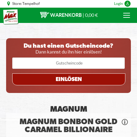
Store:
Tempelhof
Login
WARENKORB
|
0,00 €
Du hast einen Gutscheincode?
Dann kannst du ihn hier einlösen!
EINLÖSEN
MAGNUM
MAGNUM BONBON GOLD
CARAMEL BILLIONAIRE