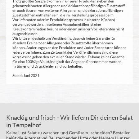
Trotz größter Sorgfalt können in unseren Produkten neben den
gekennzeichneten Allergenen und deklarationspflichtigen Zusatzstoff
en auch Spuren von weiteren Allergenen und deklarationspflichtigen
Zusatzstoff en enthalten sein, die im Herstellungsprozess (beim
Vorlieferanten oder im Produktionsprozess in unseren Küchen)
verwendet werden. In seltenen Ausnahmefällen ist eine
Kreuzkontamination bei uns oder einem unserer Vorlieferanten nicht
ausgeschlossen.
Wir bittn en deshalb um Verständnis, dass wir keine Garantie für
absolute Freiheit der Allergene oder Zusatzstoffe übernehmen
können. Änderungen an den Produkten und / oder Rezepturen können
jederzeit erfolgen. Zum Zeitpunkt der Veröffentlichung sind diese
korrekt und geben den aktuellen Stand wieder. Es kann keine Garantie
für eine 100%ige Vollständigkeit der Angaben übernommen werden.
Irrtümer und Druckfehler sind vorbehalten.
Stand: Juni 2021
Knackig und frisch - Wir liefern Dir deinen Salat
in Tempelhof
Keine Lust Salat zu waschen und Gemüse zu schneiden? Bestellen
heißt die Alternative! Bei stechender Hitze oder kleinem Hunger