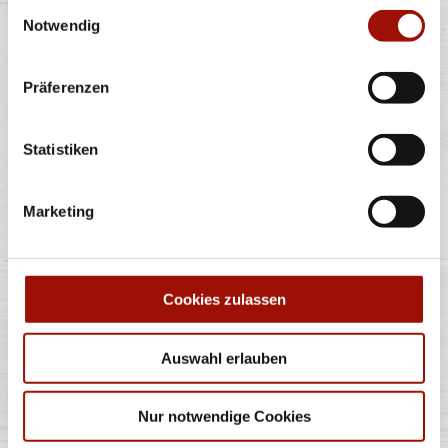
Einwilligungsauswahl
Notwendig
Alle Preise in €. Alle Preise inkl. gesetzl. MwSt. Alle Angaben zu
Grammaturen oder Durchmessern, bspw. der Pizzen sind circa-
Angaben und können durch die Zubereitung geringfügig variieren.
Verwendete Abbildungen können von den tatsächlich gelieferten
Präferenzen
Produkten abweichen. Wir liefern innerhalb von ca. 30 Minuten.
* Weitere Produktinformationen zu vorverpackten Lebensmitteln
finden Sie unter www.pizzamax.de/produktinformationen
Statistiken
** Informationen zu möglichen Spuren von Allergenen seitens unsere
Hersteller finden Sie unter www.pizzamax.de/produktinformationen
Zusatzstoffe:
Marketing
1 - mit Farbstoffen 2 - mit Konservierungsmittel 3 - mit
Antioxidationsmittel 4 - mit Geschmacksverstärker 5 - geschwefelt 6 -
geschwärzt 7 - gewachst 8 - mit Phosphat/en (bei Fleischerzeugnissen)
9 - mit Süßungsmittel 10 - mit Süßungsmitteln 11 - mit (einer)
Zuckerart/en und Süßungsmittel/n 12 - nur bei Tafelsüßen zusätzlich
Cookies zulassen
zur Angabe 13 - enthält eine Phenylalaninquelle (zusätzlich zur Angabe
14 - kann bei übermäßigem Verzehr abführend wirken (zusätzlich zur
Angabe 15 - unter Schutzatmosphäre verpackt 16 - chininhaltig 17 -
koffeinhaltig 18 - mit Milcheiweiß (bei Fleischerzeugnissen) 19 - mit
Auswahl erlauben
Säuerungsmitteln 20 - mit Taurin 21 - kann Aktivität und
Aufmerksamkeit bei Kindern beeinträchtigen (bei Azo-Farbstoffen) 22
- mit Sauerstoff, unter Hochdruck, farbstabilisierend (bei Frischfleisch)
23 - mit Nitritpökelsalz 24 - enthält Alkohol 25 - mit Stabilisatoren 26 -
Nur notwendige Cookies
mit Verdickunsmittel