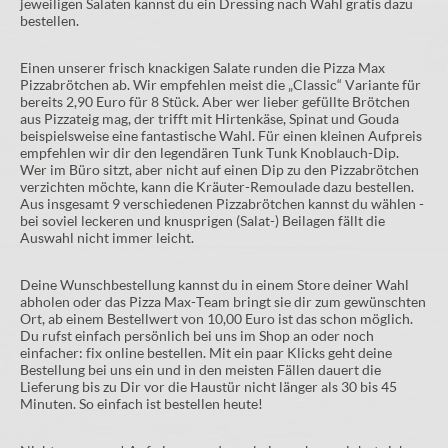
jeweiligen Salaten kannst du ein Dressing nach Wahl gratis dazu
bestellen.
Einen unserer frisch knackigen Salate runden die Pizza Max
Pizzabrötchen ab. Wir empfehlen meist die „Classic“ Variante für
bereits 2,90 Euro für 8 Stück. Aber wer lieber gefüllte Brötchen
aus Pizzateig mag, der trifft mit Hirtenkäse, Spinat und Gouda
beispielsweise eine fantastische Wahl. Für einen kleinen Aufpreis
empfehlen wir dir den legendären Tunk Tunk Knoblauch-Dip.
Wer im Büro sitzt, aber nicht auf einen Dip zu den Pizzabrötchen
verzichten möchte, kann die Kräuter-Remoulade dazu bestellen.
Aus insgesamt 9 verschiedenen Pizzabrötchen kannst du wählen -
bei soviel leckeren und knusprigen (Salat-) Beilagen fällt die
Auswahl nicht immer leicht.
Deine Wunschbestellung kannst du in einem Store deiner Wahl
abholen oder das Pizza Max-Team bringt sie dir zum gewünschten
Ort, ab einem Bestellwert von 10,00 Euro ist das schon möglich.
Du rufst einfach persönlich bei uns im Shop an oder noch
einfacher: fix online bestellen. Mit ein paar Klicks geht deine
Bestellung bei uns ein und in den meisten Fällen dauert die
Lieferung bis zu Dir vor die Haustür nicht länger als 30 bis 45
Minuten. So einfach ist bestellen heute!