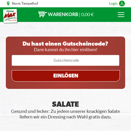
Store:
Tempelhof
Login
WARENKORB
|
0,00 €
Du hast einen Gutscheincode?
Dann kannst du ihn hier einlösen!
EINLÖSEN
SALATE
Gesund und lecker: Zu jedem unserer knackigen Salate
liefern wir ein Dressing nach Wahl gratis dazu.