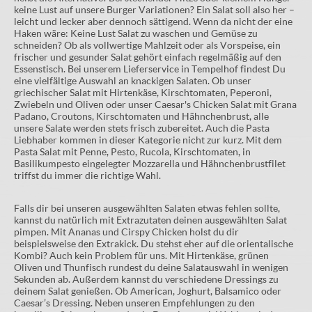
keine Lust auf unsere Burger Variationen? Ein Salat soll also her –
leicht und lecker aber dennoch sättigend. Wenn da nicht der eine
Haken wäre: Keine Lust Salat zu waschen und Gemüse zu
schneiden? Ob als vollwertige Mahlzeit oder als Vorspeise, ein
frischer und gesunder Salat gehört einfach regelmäßig auf den
Essenstisch. Bei unserem Lieferservice in Tempelhof findest Du
eine vielfältige Auswahl an knackigen Salaten. Ob unser
griechischer Salat mit Hirtenkäse, Kirschtomaten, Peperoni,
Zwiebeln und Oliven oder unser Caesar's Chicken Salat mit Grana
Padano, Croutons, Kirschtomaten und Hähnchenbrust, alle
unsere Salate werden stets frisch zubereitet. Auch die Pasta
Liebhaber kommen in dieser Kategorie nicht zur kurz. Mit dem
Pasta Salat mit Penne, Pesto, Rucola, Kirschtomaten, in
Basilikumpesto eingelegter Mozzarella und Hähnchenbrustfilet
triffst du immer die richtige Wahl.
Falls dir bei unseren ausgewählten Salaten etwas fehlen sollte,
kannst du natürlich mit Extrazutaten deinen ausgewählten Salat
pimpen. Mit Ananas und Cirspy Chicken holst du dir
beispielsweise den Extrakick. Du stehst eher auf die orientalische
Kombi? Auch kein Problem für uns. Mit Hirtenkäse, grünen
Oliven und Thunfisch rundest du deine Salatauswahl in wenigen
Sekunden ab. Außerdem kannst du verschiedene Dressings zu
deinem Salat genießen. Ob American, Joghurt, Balsamico oder
Caesar’s Dressing. Neben unseren Empfehlungen zu den