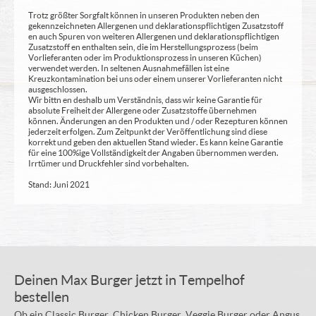
Trotz größter Sorgfalt können in unseren Produkten neben den
gekennzeichneten Allergenen und deklarationspflichtigen Zusatzstoff
en auch Spuren von weiteren Allergenen und deklarationspflichtigen
Zusatzstoff en enthalten sein, die im Herstellungsprozess (beim
Vorlieferanten oder im Produktionsprozess in unseren Küchen)
verwendet werden. In seltenen Ausnahmefällen ist eine
Kreuzkontamination bei uns oder einem unserer Vorlieferanten nicht
ausgeschlossen.
Wir bittn en deshalb um Verständnis, dass wir keine Garantie für
absolute Freiheit der Allergene oder Zusatzstoffe übernehmen
können. Änderungen an den Produkten und / oder Rezepturen können
jederzeit erfolgen. Zum Zeitpunkt der Veröffentlichung sind diese
korrekt und geben den aktuellen Stand wieder. Es kann keine Garantie
für eine 100%ige Vollständigkeit der Angaben übernommen werden.
Irrtümer und Druckfehler sind vorbehalten.
Stand: Juni 2021
Deinen Max Burger jetzt in Tempelhof
bestellen
Ob ein Classic Burger, Chicken Burger, Veggie Burger oder Angus