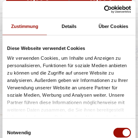
BBQ CHEESE BURGER
Zustimmung
Details
Über Cookies
Diese Webseite verwendet Cookies
Soft Bun, Homestyle Burger (125g) - 100% Rind, Bacon,
rote Zwiebeln, Lollo Bionda
...
mehr
Wir verwenden Cookies, um Inhalte und Anzeigen zu
personalisieren, Funktionen für soziale Medien anbieten
zu können und die Zugriffe auf unsere Website zu
einfach
doppelt
analysieren. Außerdem geben wir Informationen zu Ihrer
10,90 €
13,90 €
Verwendung unserer Website an unsere Partner für
soziale Medien, Werbung und Analysen weiter. Unsere
Partner führen diese Informationen möglicherweise mit
LOUISIANA BURGER
weiteren Daten zusammen, die Sie ihnen bereitgestellt
haben oder die sie im Rahmen Ihrer Nutzung der Dienste
gesammelt haben.
Einwilligungsauswahl
Notwendig
Soft Bun, Homestyle Burger (125g) - 100% Rind,