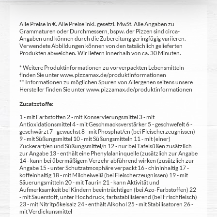
Alle Preise in €. Alle Preise inkl. gesetzl. MwSt. Alle Angaben zu
Grammaturen oder Durchmessern, bspw. der Pizzen sind circa-
Angaben und können durch die Zubereitung geringfügig variieren.
Verwendete Abbildungen können von den tatsächlich gelieferten
Produkten abweichen. Wir liefern innerhalb von ca. 30 Minuten.
* Weitere Produktinformationen zu vorverpackten Lebensmitteln
finden Sie unter www.pizzamax.de/produktinformationen
** Informationen zu möglichen Spuren von Allergenen seitens unsere
Hersteller finden Sie unter www.pizzamax.de/produktinformationen
Zusatzstoffe:
1 - mit Farbstoffen 2 - mit Konservierungsmittel 3 - mit
Antioxidationsmittel 4 - mit Geschmacksverstärker 5 - geschwefelt 6 -
geschwärzt 7 - gewachst 8 - mit Phosphat/en (bei Fleischerzeugnissen)
9 - mit Süßungsmittel 10 - mit Süßungsmitteln 11 - mit (einer)
Zuckerart/en und Süßungsmittel/n 12 - nur bei Tafelsüßen zusätzlich
zur Angabe 13 - enthält eine Phenylalaninquelle (zusätzlich zur Angabe
14 - kann bei übermäßigem Verzehr abführend wirken (zusätzlich zur
Angabe 15 - unter Schutzatmosphäre verpackt 16 - chininhaltig 17 -
koffeinhaltig 18 - mit Milcheiweiß (bei Fleischerzeugnissen) 19 - mit
Säuerungsmitteln 20 - mit Taurin 21 - kann Aktivität und
Aufmerksamkeit bei Kindern beeinträchtigen (bei Azo-Farbstoffen) 22
- mit Sauerstoff, unter Hochdruck, farbstabilisierend (bei Frischfleisch)
23 - mit Nitritpökelsalz 24 - enthält Alkohol 25 - mit Stabilisatoren 26 -
mit Verdickunsmittel