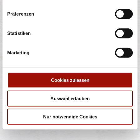
Tomaten, rote Zwiebeln, Lollo Bionda
...
mehr
Präferenzen
einfach
doppelt
10,90 €
13,90 €
Statistiken
OLDSCHOOL BURGER
Marketing
Cookies zulassen
Soft Bun, Homestyle Burger (125g) - 100% Rind,
Tomaten, Röstzwiebeln, Lollo Bionda
...
mehr
Auswahl erlauben
einfach
doppelt
9,90 €
12,90 €
Nur notwendige Cookies