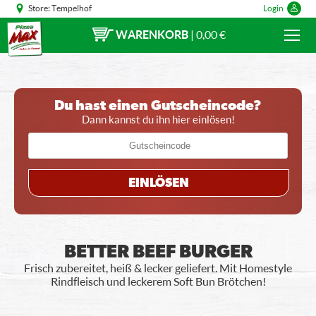
Store:
Tempelhof
Login
WARENKORB
|
0,00 €
Du hast einen Gutscheincode?
Dann kannst du ihn hier einlösen!
EINLÖSEN
BETTER BEEF BURGER
Frisch zubereitet, heiß & lecker geliefert. Mit Homestyle
Rindfleisch und leckerem Soft Bun Brötchen!