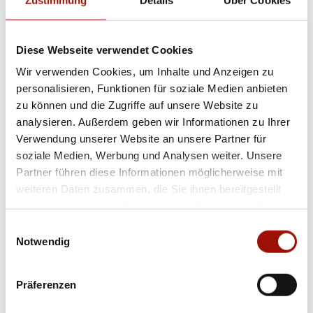
Pizza in
LÜBECK
Pizza in
POTSDAM
Diese Webseite verwendet Cookies
Pizza in
ORANIENBURG
Pizza in
MAGDEBURG
Wir verwenden Cookies, um Inhalte und Anzeigen zu
personalisieren, Funktionen für soziale Medien anbieten
Pizza in
HALLE
zu können und die Zugriffe auf unsere Website zu
Pizza in
MÜNSTER MITTE
analysieren. Außerdem geben wir Informationen zu Ihrer
Pizza in
MÜNSTER HILTRUP
Verwendung unserer Website an unsere Partner für
Pizza in
MÜNSTER NORD
soziale Medien, Werbung und Analysen weiter. Unsere
Pizza in
OSNABRÜCK
Partner führen diese Informationen möglicherweise mit
Pizza in
EUSKIRCHEN
weiteren Daten zusammen, die Sie ihnen bereitgestellt
haben oder die sie im Rahmen Ihrer Nutzung der Dienste
Pizza in
DÜREN
gesammelt haben.
Pizza in
AHRENSBURG
Einwilligungsauswahl
Notwendig
Pizza in
SCHÖNKIRCHEN
Pizza in
FRANKFURT/MAIN-FERCHENHEIM
Präferenzen
Pizza in
FRANKFURT/MAIN-GALLUS
Pizza in
OFFENBACH