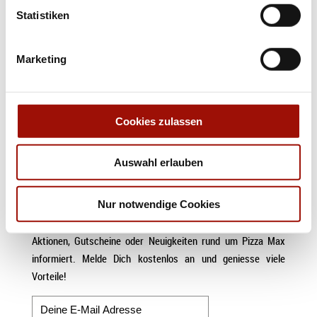
Pizza in
NEUMÜNSTER
Statistiken
Pizza in
GREVEN
Pizza in
BERGHEIM
Marketing
Pizza in
HANNOVER
Pizza in
KÖLN
Pizza in
RODGAU
Cookies zulassen
Pizza in
HANAU
Pizza in
WINSEN (LUHE)
Auswahl erlauben
DER PIZZA MAX NEWSLETTER
Nur notwendige Cookies
Mit unserem Newsletter wirst Du immer als Erster über neue
Aktionen, Gutscheine oder Neuigkeiten rund um Pizza Max
informiert. Melde Dich kostenlos an und geniesse viele
Vorteile!