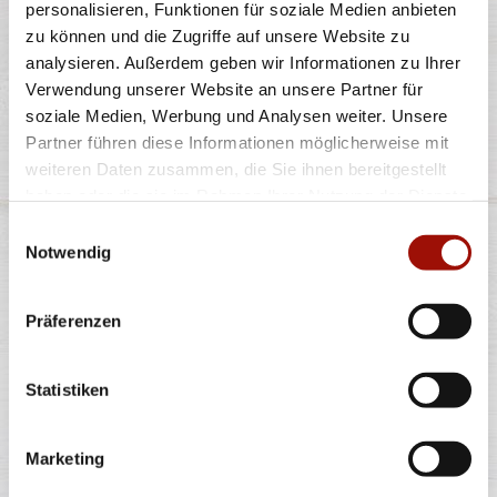
personalisieren, Funktionen für soziale Medien anbieten
zu können und die Zugriffe auf unsere Website zu
2x465ml
analysieren. Außerdem geben wir Informationen zu Ihrer
12,99 €
(13,97 € / 1,0L)
Verwendung unserer Website an unsere Partner für
soziale Medien, Werbung und Analysen weiter. Unsere
Partner führen diese Informationen möglicherweise mit
weiteren Daten zusammen, die Sie ihnen bereitgestellt
haben oder die sie im Rahmen Ihrer Nutzung der Dienste
Alle Preise in €. Alle Preise inkl. gesetzl. MwSt. Alle Angaben zu
gesammelt haben.
Einwilligungsauswahl
Grammaturen oder Durchmessern, bspw. der Pizzen sind circa-
Angaben und können durch die Zubereitung geringfügig variieren.
Notwendig
Verwendete Abbildungen können von den tatsächlich gelieferten
Produkten abweichen. Wir liefern innerhalb von ca. 30 Minuten.
* Weitere Produktinformationen zu vorverpackten Lebensmitteln
Präferenzen
finden Sie unter www.pizzamax.de/produktinformationen
** Informationen zu möglichen Spuren von Allergenen seitens unsere
Hersteller finden Sie unter www.pizzamax.de/produktinformationen
Statistiken
Zusatzstoffe:
1 - mit Farbstoffen 2 - mit Konservierungsmittel 3 - mit
Antioxidationsmittel 4 - mit Geschmacksverstärker 5 - geschwefelt 6 -
Marketing
geschwärzt 7 - gewachst 8 - mit Phosphat/en (bei Fleischerzeugnissen)
9 - mit Süßungsmittel 10 - mit Süßungsmitteln 11 - mit (einer)
Zuckerart/en und Süßungsmittel/n 12 - nur bei Tafelsüßen zusätzlich