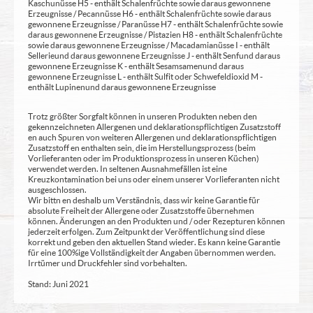
Kaschunüsse H5 - enthält Schalenfrüchte sowie daraus gewonnene
Erzeugnisse / Pecannüsse H6 - enthält Schalenfrüchte sowie daraus
gewonnene Erzeugnisse / Paranüsse H7 - enthält Schalenfrüchte sowie
daraus gewonnene Erzeugnisse / Pistazien H8 - enthält Schalenfrüchte
sowie daraus gewonnene Erzeugnisse / Macadamianüsse I - enthält
Sellerie und daraus gewonnene Erzeugnisse J - enthält Senf und daraus
gewonnene Erzeugnisse K - enthält Sesamsamen und daraus
gewonnene Erzeugnisse L - enthält Sulfit oder Schwefeldioxid M -
enthält Lupinen und daraus gewonnene Erzeugnisse
Trotz größter Sorgfalt können in unseren Produkten neben den
gekennzeichneten Allergenen und deklarationspflichtigen Zusatzstoff
en auch Spuren von weiteren Allergenen und deklarationspflichtigen
Zusatzstoff en enthalten sein, die im Herstellungsprozess (beim
Vorlieferanten oder im Produktionsprozess in unseren Küchen)
verwendet werden. In seltenen Ausnahmefällen ist eine
Kreuzkontamination bei uns oder einem unserer Vorlieferanten nicht
ausgeschlossen.
Wir bittn en deshalb um Verständnis, dass wir keine Garantie für
absolute Freiheit der Allergene oder Zusatzstoffe übernehmen
können. Änderungen an den Produkten und / oder Rezepturen können
jederzeit erfolgen. Zum Zeitpunkt der Veröffentlichung sind diese
korrekt und geben den aktuellen Stand wieder. Es kann keine Garantie
für eine 100%ige Vollständigkeit der Angaben übernommen werden.
Irrtümer und Druckfehler sind vorbehalten.
Stand: Juni 2021