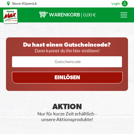
Store:
Köpenick
Login
WARENKORB
|
0,00 €
Du hast einen Gutscheincode?
Dann kannst du ihn hier einlösen!
EINLÖSEN
AKTION
Nur für kurze Zeit erhältlich -
unsere Aktionsprodukte!