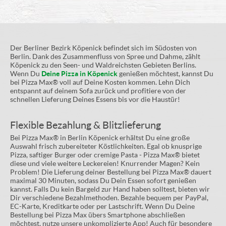
Der Berliner Bezirk Köpenick befindet sich im Südosten von
Berlin. Dank des Zusammenfluss von Spree und Dahme, zählt
Köpenick zu den Seen- und Waldreichsten Gebieten Berlins.
Wenn Du
Deine Pizza in Köpenick
genießen möchtest, kannst Du
bei Pizza Max® voll auf Deine Kosten kommen. Lehn Dich
entspannt auf deinem Sofa zurück und profitiere von der
schnellen Lieferung Deines Essens bis vor die Haustür!
Flexible Bezahlung & Blitzlieferung
Bei Pizza Max® in Berlin Köpenick erhältst Du eine große
Auswahl frisch zubereiteter Köstlichkeiten. Egal ob knusprige
Pizza, saftiger Burger oder cremige Pasta - Pizza Max® bietet
diese und viele weitere Leckereien! Knurrender Magen? Kein
Problem! Die Lieferung deiner Bestellung bei Pizza Max® dauert
maximal 30 Minuten, sodass Du Dein Essen sofort genießen
kannst. Falls Du kein Bargeld zur Hand haben solltest, bieten wir
Dir verschiedene Bezahlmethoden. Bezahle bequem per PayPal,
EC-Karte, Kreditkarte oder per Lastschrift. Wenn Du Deine
Bestellung bei Pizza Max übers Smartphone abschließen
möchtest, nutze unsere unkomplizierte App! Auch für besondere