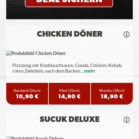
CHICKEN DÖNER
Pizzateig mit Knoblauchsauce, Gouda, Chicken-Kebab,
roten Zwiebeln, nach dem Backen
...
mehr
Standard
(26cm)
Maxi
(32cm)
Wumbo
(38cm)
10,90 €
14,90 €
18,90 €
SUCUK DELUXE