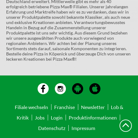
Deutschland erweitert. Mittlerweile gibt es mehr als 40
erfolgreich betriebene Pizza Max® Filialen. Unserer jahrelangen
Erfahrung und Marktreife haben wir es zu verdanken, dass wir in
unserer Produktpalette sowohl bekannte Klassiker, als auch neue
und exklusive Kreationen anbieten. Verantwortungsbewusstes
Handeln in Bezug auf die Zusammenstellung unserer
Produktpalette ist uns sehr wichtig. Aus diesem Grund beziehen
wir unsere ausgewählten Produkte auch vorwiegend von
regionalen Anbietern. Wir achten bei der Planung unseres
Sortiments stets darauf, saisonale Komponenten zu integrieren.
Bestelle deine Pizza in Köpenick und überzeuge Dich von unseren
leckeren Kreationen bei Pizza Max®!
Filiale wechseln
Franchise
Newsletter
Lob &
Kritik
Jobs
Login
Produktinformationen
Datenschutz
Impressum