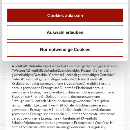
zur Angabe 13 - enthält eine Phenylalaninquelle (zusätzlich zur Angabe
14 - kann bei übermäßigem Verzehr abführend wirken (zusätzlich zur
Angabe 15 - unter Schutzatmosphäre verpackt 16 - chininhaltig 17 -
Cookies zulassen
koffeinhaltig 18 - mit Milcheiweiß (bei Fleischerzeugnissen) 19 - mit
Säuerungsmitteln 20 - mit Taurin 21 - kann Aktivität und
Aufmerksamkeit bei Kindern beeinträchtigen (bei Azo-Farbstoffen) 22
- mit Sauerstoff, unter Hochdruck, farbstabilisierend (bei Frischfleisch)
Auswahl erlauben
23 - mit Nitritpökelsalz 24 - enthält Alkohol 25 - mit Stabilisatoren 26 -
mit Verdickunsmittel
Nur notwendige Cookies
Allergene:
A - enthält Glutenhaltiges Getreide A1 - enthält glutenhaltiges Getreide
/ Weizen A2 - enthält glutenhaltiges Getreide / Roggen A3 - enthält
glutenhaltiges Getreide / Gerste A4 - enthält glutenhaltiges Getreide /
Hafer A5 - enthält glutenhaltiges Getreide / Dinkel B - enthält
Krebstiere und daraus gewonnene Erzeugnisse C - enthält Eier und
daraus gewonnene Erzeugnisse D - enthält Fische und daraus
gewonnene Erzeugnisse E - enthält Erdnüsse und daraus gewonnene
Erzeugnisse F - enthält Sojabohnen und daraus gewonnene
Erzeugnisse G - enthält Milch und daraus gewonnene Erzeugnisse
(einschließlich Laktose) H - enthält Schalenfrüchte sowie daraus
gewonnene Erzeugnisse H1 - enthält Schalenfrüchte sowie daraus
gewonnene Erzeugnisse / Mandeln H2 - enthält Schalenfrüchte sowie
daraus gewonnene Erzeugnisse / Haselnüsse H3 - enthält
Schalenfrüchte sowie daraus gewonnene Erzeugnisse / Walnüsse H4 -
enthält Schalenfrüchte sowie daraus gewonnene Erzeugnisse /