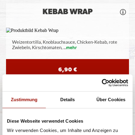
KEBAB WRAP
Weizentortilla, Knoblauchsauce, Chicken-Kebab, rote
Zwiebeln, Kirschtomaten,
...
mehr
6,90 €
BEN & JERRY'S
Zustimmung
Details
Über Cookies
DOPPELPACK
Diese Webseite verwendet Cookies
Bestelle zwei Ben & Jerrys Pints Deiner Wahl
Wir verwenden Cookies, um Inhalte und Anzeigen zu