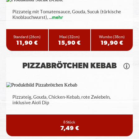
Pizzateig mit Tomatensauce, Gouda, Sucuk (türkische
Knoblauchwurst),
...
mehr
Standard
(26cm)
Maxi
(32cm)
Wumbo
(38cm)
11,90 €
15,90 €
19,90 €
PIZZABRÖTCHEN KEBAB
Pizzateig, Gouda, Chicken-Kebab, rote Zwiebeln,
inklusive Aioli Dip
8 Stück
7,49 €