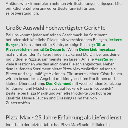
Anlässe wie Firmenfeiern nehmen wir Bestellungen entgegen. Die
pünktliche Zulieferung eurer Bestellung ist für uns
selbstverständlich.
Große Auswahl hochwertigster Gerichte
Bei uns kommt jeder auf seinen Geschmack. Im Sortiment
befinden sich köstliche Pizzen mit verschiedenen Belegen,
leckere
Burger
, frisch zubereitete Salate, cremige Pasta,
gefüllte
Pizzabrötchen
und
süße Desserts
. Wenn
Deine Lieblingspizza
mal nicht auf der Karte zu finden ist, kannst Du Dir bei uns deine
individuelle Pizza zusammenstellen lassen. An alle
Vegetarier
–
viele Kreationen werden auch ohne Fleisch angeboten. Neben
dem laufenden Sortiment bietet Pizza Max zusätzlich saisonale
Pizzen und regelmäßige Aktionen. Für unsere kleinen Gäste haben
wir ein besonderes Angebot mit kindgerechten Portionen und
kleiner Überraschung:
Das Kidsmenü
mit wechselndem Spielzeug
für Jungen und Mädchen. Lust auf leckere Pizza in Köpenick?
Bestelle bei Pizza Max® und genieße Produkte von höchster
Qualität. Unsere Saucen und Dressings sind frei von
Zusatzstoffen.
Pizza Max - 25 Jahre Erfahrung als Lieferdienst
Innerhalb der letzten Jahre hat Pizza Max® seine Filialen in