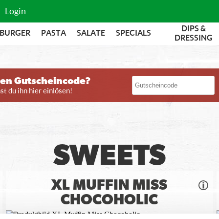
Login
DIPS &
BURGER
PASTA
SALATE
SPECIALS
DRESSING
nen Gutscheincode?
t du ihn hier einlösen!
SWEETS
XL MUFFIN MISS
CHOCOHOLIC