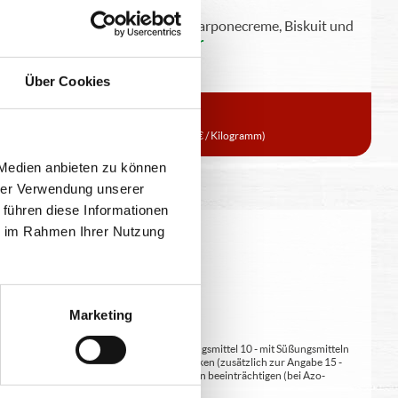
italienisches Dessert mit Mascarponecreme, Biskuit und
Kaffee und Kakao (ohne
...
mehr
Über Cookies
90g
3,99 €
(44,33 € / Kilogramm)
 Medien anbieten zu können
hrer Verwendung unserer
 führen diese Informationen
ie im Rahmen Ihrer Nutzung
eitung geringfügig variieren.
Marketing
at/en (bei Fleischerzeugnissen) 9 - mit Süßungsmittel 10 - mit Süßungsmitteln
 kann bei übermäßigem Verzehr abführend wirken (zusätzlich zur Angabe 15 -
kann Aktivität und Aufmerksamkeit bei Kindern beeinträchtigen (bei Azo-
Verdickunsmittel