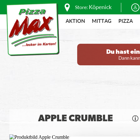
Köpenick
Store:
AKTION
MITTAG
PIZZA
Du hast ei
Dann kanns
APPLE CRUMBLE