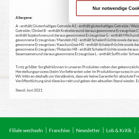
Nur notwendige Cook
Allergene:
A - enthält Glutenhaltiges Getreide A1 - enthält glutenhaltiges Getreide / Weiz
Getreide / Dinkel B - enthält Krebstiere und daraus gewonnene Erzeugnisse 
enthält Sojabohnen und daraus gewonnene Erzeugnisse G - enthält Milch und 
gewonnene Erzeugnisse / Mandeln H2 - enthält Schalenfrüchte sowie daraus 
gewonnene Erzeugnisse / Kaschunüsse H5 - enthält Schalenfrüchte sowie dar
gewonnene Erzeugnisse / Pistazien H8 - enthält Schalenfrüchte sowie daraus
Sesamsamen und daraus gewonnene Erzeugnisse L - enthält Sulfit oder Schwe
Trotz größter Sorgfalt können in unseren Produkten neben den gekennzeichne
Herstellungsprozess (beim Vorlieferanten oder im Produktionsprozess in un
Wir bittn en deshalb um Verständnis, dass wir keine Garantie für absolute 
Veröffentlichung sind diese korrekt und geben den aktuellen Stand wieder.
Stand: Juni 2021
Filiale wechseln
Franchise
Newsletter
Lob & Kritik