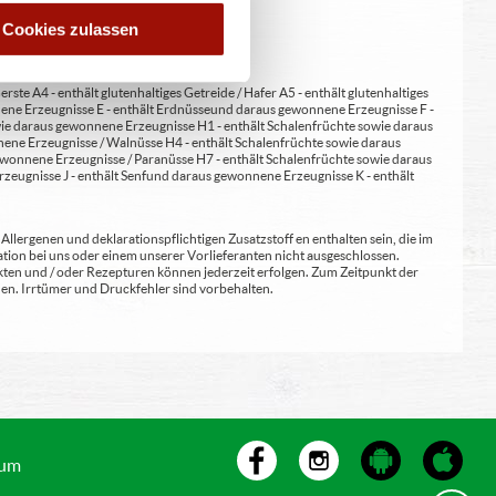
Cookies zulassen
erste A4 - enthält glutenhaltiges Getreide / Hafer A5 - enthält glutenhaltiges
nene Erzeugnisse E - enthält Erdnüsse und daraus gewonnene Erzeugnisse F -
wie daraus gewonnene Erzeugnisse H1 - enthält Schalenfrüchte sowie daraus
ene Erzeugnisse / Walnüsse H4 - enthält Schalenfrüchte sowie daraus
wonnene Erzeugnisse / Paranüsse H7 - enthält Schalenfrüchte sowie daraus
zeugnisse J - enthält Senf und daraus gewonnene Erzeugnisse K - enthält
lergenen und deklarationspflichtigen Zusatzstoff en enthalten sein, die im
ion bei uns oder einem unserer Vorlieferanten nicht ausgeschlossen.
kten und / oder Rezepturen können jederzeit erfolgen. Zum Zeitpunkt der
en. Irrtümer und Druckfehler sind vorbehalten.
sum