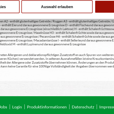
ies
Auswahl erlauben
en A2 - enthält glutenhaltiges Getreide / Roggen A3 - enthält glutenhaltiges Getreide / G
C - enthält Eier und daraus gewonnene Erzeugnisse D - enthält Fische und daraus gewon
daraus gewonnene Erzeugnisse (einschließlich Laktose) H - enthält Schalenfrüchte so
gewonnene Erzeugnisse / Haselnüsse H3 - enthält Schalenfrüchte sowie daraus gewonn
aus gewonnene Erzeugnisse / Pecannüsse H6 - enthält Schalenfrüchte sowie daraus ge
 gewonnene Erzeugnisse / Macadamianüsse I - enthält Sellerie und daraus gewonnene Er
feldioxid M - enthält Lupinen und daraus gewonnene Erzeugnisse
ten Allergenen und deklarationspflichtigen Zusatzstoff en auch Spuren von weiteren Al
seren Küchen) verwendet werden. In seltenen Ausnahmefällen ist eine Kreuzkontaminat
Freiheit der Allergene oder Zusatzstoffe übernehmen können. Änderungen an den Produ
 Es kann keine Garantie für eine 100%ige Vollständigkeit der Angaben übernommen werd
Jobs
Login
Produktinformationen
Datenschutz
Impres