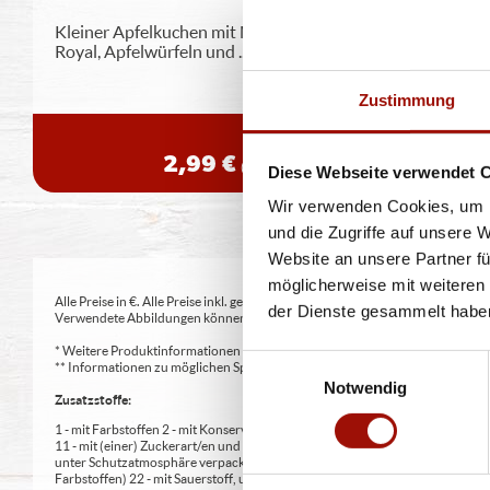
Kleiner Apfelkuchen mit Mürbeteig, saftiger Creme
Royal, Apfelwürfeln und
...
mehr
Zustimmung
80g
2,99 €
(37,38 € / Kilogramm)
Diese Webseite verwendet 
Wir verwenden Cookies, um I
und die Zugriffe auf unsere 
Website an unsere Partner fü
möglicherweise mit weiteren
Alle Preise in €. Alle Preise inkl. gesetzl. MwSt. Alle Angaben zu Grammatu
der Dienste gesammelt habe
Verwendete Abbildungen können von den tatsächlich gelieferten Produkten a
* Weitere Produktinformationen zu vorverpackten Lebensmitteln finden S
Einwilligungsauswahl
** Informationen zu möglichen Spuren von Allergenen seitens unsere Herst
Notwendig
Zusatzstoffe:
1 - mit Farbstoffen 2 - mit Konservierungsmittel 3 - mit Antioxidationsmittel
11 - mit (einer) Zuckerart/en und Süßungsmittel/n 12 - nur bei Tafelsüßen z
unter Schutzatmosphäre verpackt 16 - chininhaltig 17 - koffeinhaltig 18 - mi
Farbstoffen) 22 - mit Sauerstoff, unter Hochdruck, farbstabilisierend (bei Fris