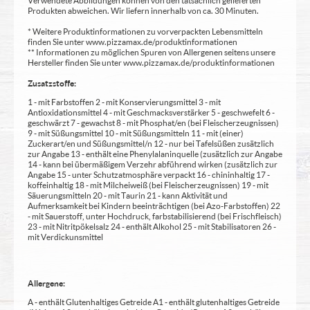
Verwendete Abbildungen können von den tatsächlich gelieferten
Produkten abweichen. Wir liefern innerhalb von ca. 30 Minuten.
* Weitere Produktinformationen zu vorverpackten Lebensmitteln
finden Sie unter www.pizzamax.de/produktinformationen
** Informationen zu möglichen Spuren von Allergenen seitens unsere
Hersteller finden Sie unter www.pizzamax.de/produktinformationen
Zusatzstoffe:
1 - mit Farbstoffen 2 - mit Konservierungsmittel 3 - mit
Antioxidationsmittel 4 - mit Geschmacksverstärker 5 - geschwefelt 6 -
geschwärzt 7 - gewachst 8 - mit Phosphat/en (bei Fleischerzeugnissen)
9 - mit Süßungsmittel 10 - mit Süßungsmitteln 11 - mit (einer)
Zuckerart/en und Süßungsmittel/n 12 - nur bei Tafelsüßen zusätzlich
zur Angabe 13 - enthält eine Phenylalaninquelle (zusätzlich zur Angabe
14 - kann bei übermäßigem Verzehr abführend wirken (zusätzlich zur
Angabe 15 - unter Schutzatmosphäre verpackt 16 - chininhaltig 17 -
koffeinhaltig 18 - mit Milcheiweiß (bei Fleischerzeugnissen) 19 - mit
Säuerungsmitteln 20 - mit Taurin 21 - kann Aktivität und
Aufmerksamkeit bei Kindern beeinträchtigen (bei Azo-Farbstoffen) 22
- mit Sauerstoff, unter Hochdruck, farbstabilisierend (bei Frischfleisch)
23 - mit Nitritpökelsalz 24 - enthält Alkohol 25 - mit Stabilisatoren 26 -
mit Verdickunsmittel
Allergene:
A - enthält Glutenhaltiges Getreide A1 - enthält glutenhaltiges Getreide