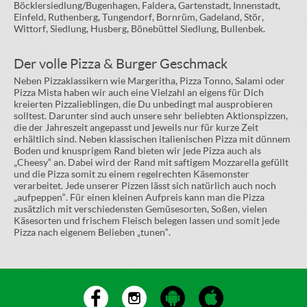
Böcklersiedlung/Bugenhagen, Faldera, Gartenstadt, Innenstadt,
Einfeld, Ruthenberg, Tungendorf, Bornrüm, Gadeland, Stör,
Wittorf, Siedlung, Husberg, Bönebüttel Siedlung, Bullenbek.
Der volle Pizza & Burger Geschmack
Neben Pizzaklassikern wie Margeritha, Pizza Tonno, Salami oder
Pizza Mista haben wir auch eine Vielzahl an eigens für Dich
kreierten Pizzalieblingen, die Du unbedingt mal ausprobieren
solltest. Darunter sind auch unsere sehr beliebten Aktionspizzen,
die der Jahreszeit angepasst und jeweils nur für kurze Zeit
erhältlich sind. Neben klassischen italienischen Pizza mit dünnem
Boden und knusprigem Rand bieten wir jede Pizza auch als
„Cheesy“ an. Dabei wird der Rand mit saftigem Mozzarella gefüllt
und die Pizza somit zu einem regelrechten Käsemonster
verarbeitet. Jede unserer Pizzen lässt sich natürlich auch noch
„aufpeppen“. Für einen kleinen Aufpreis kann man die Pizza
zusätzlich mit verschiedensten Gemüsesorten, Soßen, vielen
Käsesorten und frischem Fleisch belegen lassen und somit jede
Pizza nach eigenem Belieben „tunen“.