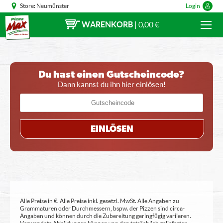
Store:
Neumünster
Login
WARENKORB
|
0,00 €
Du hast einen Gutscheincode?
Dann kannst du ihn hier einlösen!
EINLÖSEN
Alle Preise in €. Alle Preise inkl. gesetzl. MwSt. Alle Angaben zu
Grammaturen oder Durchmessern, bspw. der Pizzen sind circa-
Angaben und können durch die Zubereitung geringfügig variieren.