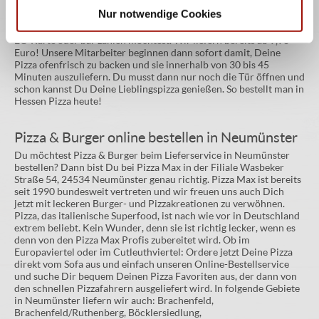
Deine Lieferadresse und die Zahlungsart ein und schon landet
Nur notwendige Cookies
Deine Bestellung in der Pizzaküche des Lieferservices in der
Filiale. Such Dir selber aus, ob du Deine Pizza Salami mit PayPal,
EC-Karte oder bar zahlen möchtest. Wir liefern bereits ab 9,90
Euro! Unsere Mitarbeiter beginnen dann sofort damit, Deine
Pizza ofenfrisch zu backen und sie innerhalb von 30 bis 45
Minuten auszuliefern. Du musst dann nur noch die Tür öffnen und
schon kannst Du Deine Lieblingspizza genießen. So bestellt man in
Hessen Pizza heute!
Pizza & Burger online bestellen in Neumünster
Du möchtest Pizza & Burger beim Lieferservice in Neumünster
bestellen? Dann bist Du bei Pizza Max in der Filiale Wasbeker
Straße 54, 24534 Neumünster genau richtig. Pizza Max ist bereits
seit 1990 bundesweit vertreten und wir freuen uns auch Dich
jetzt mit leckeren Burger- und Pizzakreationen zu verwöhnen.
Pizza, das italienische Superfood, ist nach wie vor in Deutschland
extrem beliebt. Kein Wunder, denn sie ist richtig lecker, wenn es
denn von den Pizza Max Profis zubereitet wird. Ob im
Europaviertel oder im Cutleuthviertel: Ordere jetzt Deine Pizza
direkt vom Sofa aus und einfach unseren Online-Bestellservice
und suche Dir bequem Deinen Pizza Favoriten aus, der dann von
den schnellen Pizzafahrern ausgeliefert wird. In folgende Gebiete
in Neumünster liefern wir auch: Brachenfeld,
Brachenfeld/Ruthenberg, Böcklersiedlung,