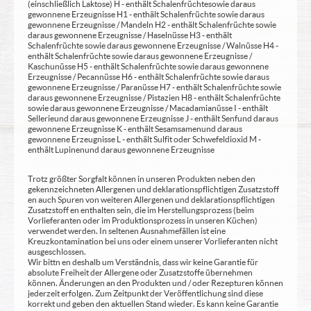
(einschließlich Laktose) H - enthält Schalenfrüchte sowie daraus
gewonnene Erzeugnisse H1 - enthält Schalenfrüchte sowie daraus
gewonnene Erzeugnisse / Mandeln H2 - enthält Schalenfrüchte sowie
daraus gewonnene Erzeugnisse / Haselnüsse H3 - enthält
Schalenfrüchte sowie daraus gewonnene Erzeugnisse / Walnüsse H4 -
enthält Schalenfrüchte sowie daraus gewonnene Erzeugnisse /
Kaschunüsse H5 - enthält Schalenfrüchte sowie daraus gewonnene
Erzeugnisse / Pecannüsse H6 - enthält Schalenfrüchte sowie daraus
gewonnene Erzeugnisse / Paranüsse H7 - enthält Schalenfrüchte sowie
daraus gewonnene Erzeugnisse / Pistazien H8 - enthält Schalenfrüchte
sowie daraus gewonnene Erzeugnisse / Macadamianüsse I - enthält
Sellerie und daraus gewonnene Erzeugnisse J - enthält Senf und daraus
gewonnene Erzeugnisse K - enthält Sesamsamen und daraus
gewonnene Erzeugnisse L - enthält Sulfit oder Schwefeldioxid M -
enthält Lupinen und daraus gewonnene Erzeugnisse
Trotz größter Sorgfalt können in unseren Produkten neben den
gekennzeichneten Allergenen und deklarationspflichtigen Zusatzstoff
en auch Spuren von weiteren Allergenen und deklarationspflichtigen
Zusatzstoff en enthalten sein, die im Herstellungsprozess (beim
Vorlieferanten oder im Produktionsprozess in unseren Küchen)
verwendet werden. In seltenen Ausnahmefällen ist eine
Kreuzkontamination bei uns oder einem unserer Vorlieferanten nicht
ausgeschlossen.
Wir bittn en deshalb um Verständnis, dass wir keine Garantie für
absolute Freiheit der Allergene oder Zusatzstoffe übernehmen
können. Änderungen an den Produkten und / oder Rezepturen können
jederzeit erfolgen. Zum Zeitpunkt der Veröffentlichung sind diese
korrekt und geben den aktuellen Stand wieder. Es kann keine Garantie