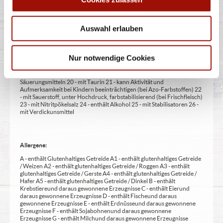
Zusatzstoffe:
1 - mit Farbstoffen 2 - mit Konservierungsmittel 3 - mit
Antioxidationsmittel 4 - mit Geschmacksverstärker 5 - geschwefelt 6 -
Auswahl erlauben
geschwärzt 7 - gewachst 8 - mit Phosphat/en (bei Fleischerzeugnissen)
9 - mit Süßungsmittel 10 - mit Süßungsmitteln 11 - mit (einer)
Zuckerart/en und Süßungsmittel/n 12 - nur bei Tafelsüßen zusätzlich
zur Angabe 13 - enthält eine Phenylalaninquelle (zusätzlich zur Angabe
Nur notwendige Cookies
14 - kann bei übermäßigem Verzehr abführend wirken (zusätzlich zur
Angabe 15 - unter Schutzatmosphäre verpackt 16 - chininhaltig 17 -
koffeinhaltig 18 - mit Milcheiweiß (bei Fleischerzeugnissen) 19 - mit
Säuerungsmitteln 20 - mit Taurin 21 - kann Aktivität und
Aufmerksamkeit bei Kindern beeinträchtigen (bei Azo-Farbstoffen) 22
- mit Sauerstoff, unter Hochdruck, farbstabilisierend (bei Frischfleisch)
23 - mit Nitritpökelsalz 24 - enthält Alkohol 25 - mit Stabilisatoren 26 -
mit Verdickunsmittel
Allergene:
A - enthält Glutenhaltiges Getreide A1 - enthält glutenhaltiges Getreide
/ Weizen A2 - enthält glutenhaltiges Getreide / Roggen A3 - enthält
glutenhaltiges Getreide / Gerste A4 - enthält glutenhaltiges Getreide /
Hafer A5 - enthält glutenhaltiges Getreide / Dinkel B - enthält
Krebstiere und daraus gewonnene Erzeugnisse C - enthält Eier und
daraus gewonnene Erzeugnisse D - enthält Fische und daraus
gewonnene Erzeugnisse E - enthält Erdnüsse und daraus gewonnene
Erzeugnisse F - enthält Sojabohnen und daraus gewonnene
Erzeugnisse G - enthält Milch und daraus gewonnene Erzeugnisse