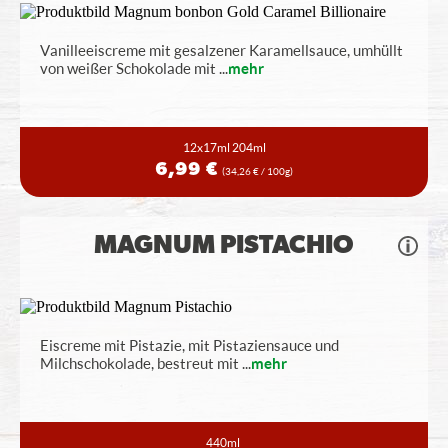
Vanilleeiscreme mit gesalzener Karamellsauce, umhüllt
von weißer Schokolade mit
...
mehr
12x17ml
204ml
6,99 €
(34,26 € / 100g)
MAGNUM PISTACHIO
Eiscreme mit Pistazie, mit Pistaziensauce und
Milchschokolade, bestreut mit
...
mehr
440ml