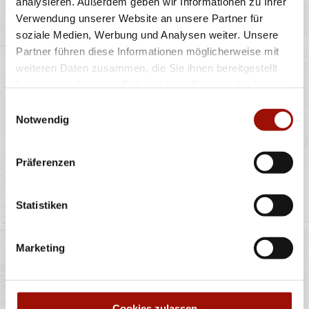
analysieren. Außerdem geben wir Informationen zu Ihrer
Verwendung unserer Website an unsere Partner für
Eiscreme mit Kakao-Kekssauce (7%), weisser
soziale Medien, Werbung und Analysen weiter. Unsere
Schokolade (22%) und Keksstückchen (0,7%)
Partner führen diese Informationen möglicherweise mit
weiteren Daten zusammen, die Sie ihnen bereitgestellt
haben oder die sie im Rahmen Ihrer Nutzung der Dienste
440ml
gesammelt haben.
Einwilligungsauswahl
7,99 €
(18,16 € / 1,0L)
Notwendig
Präferenzen
Alle Preise in €. Alle Preise inkl. gesetzl. MwSt. Alle Angaben zu
Statistiken
Grammaturen oder Durchmessern, bspw. der Pizzen sind circa-
Angaben und können durch die Zubereitung geringfügig variieren.
Verwendete Abbildungen können von den tatsächlich gelieferten
Produkten abweichen. Wir liefern innerhalb von ca. 30 Minuten.
Marketing
* Weitere Produktinformationen zu vorverpackten Lebensmitteln
finden Sie unter www.pizzamax.de/produktinformationen
** Informationen zu möglichen Spuren von Allergenen seitens unsere
Hersteller finden Sie unter www.pizzamax.de/produktinformationen
Cookies zulassen