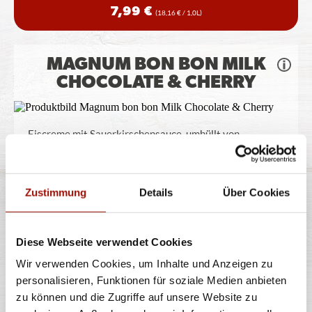
7,99 €
(18,16 € / 1,0L)
MAGNUM BON BON MILK
CHOCOLATE & CHERRY
Eiscreme mit Sauerkirschensauce, umhüllt von
Milchschokolade und Zuckerstückchen
...
mehr
Zustimmung
Details
Über Cookies
12x17ml
204ml
6,99 €
(34,26 € / 100g)
Diese Webseite verwendet Cookies
Wir verwenden Cookies, um Inhalte und Anzeigen zu
MAGNUM DOUBLE WHITE
personalisieren, Funktionen für soziale Medien anbieten
CHOCOLATE & COOKIES
zu können und die Zugriffe auf unsere Website zu