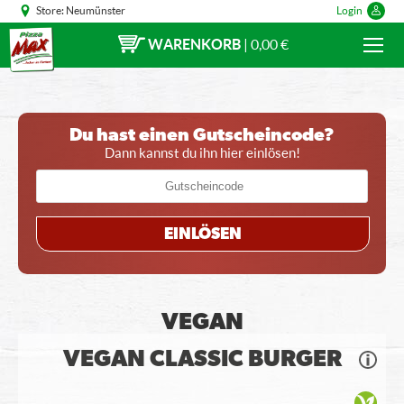
Store:
Neumünster
Login
WARENKORB
|
0,00 €
Du hast einen Gutscheincode?
Dann kannst du ihn hier einlösen!
EINLÖSEN
VEGAN
VEGAN CLASSIC BURGER