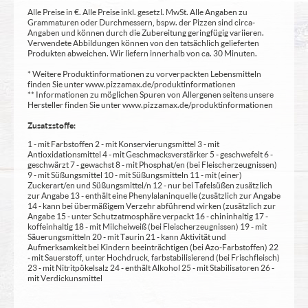
Alle Preise in €. Alle Preise inkl. gesetzl. MwSt. Alle Angaben zu
Grammaturen oder Durchmessern, bspw. der Pizzen sind circa-
Angaben und können durch die Zubereitung geringfügig variieren.
Verwendete Abbildungen können von den tatsächlich gelieferten
Produkten abweichen. Wir liefern innerhalb von ca. 30 Minuten.
* Weitere Produktinformationen zu vorverpackten Lebensmitteln
finden Sie unter www.pizzamax.de/produktinformationen
** Informationen zu möglichen Spuren von Allergenen seitens unsere
Hersteller finden Sie unter www.pizzamax.de/produktinformationen
Zusatzstoffe:
1 - mit Farbstoffen 2 - mit Konservierungsmittel 3 - mit
Antioxidationsmittel 4 - mit Geschmacksverstärker 5 - geschwefelt 6 -
geschwärzt 7 - gewachst 8 - mit Phosphat/en (bei Fleischerzeugnissen)
9 - mit Süßungsmittel 10 - mit Süßungsmitteln 11 - mit (einer)
Zuckerart/en und Süßungsmittel/n 12 - nur bei Tafelsüßen zusätzlich
zur Angabe 13 - enthält eine Phenylalaninquelle (zusätzlich zur Angabe
14 - kann bei übermäßigem Verzehr abführend wirken (zusätzlich zur
Angabe 15 - unter Schutzatmosphäre verpackt 16 - chininhaltig 17 -
koffeinhaltig 18 - mit Milcheiweiß (bei Fleischerzeugnissen) 19 - mit
Säuerungsmitteln 20 - mit Taurin 21 - kann Aktivität und
Aufmerksamkeit bei Kindern beeinträchtigen (bei Azo-Farbstoffen) 22
- mit Sauerstoff, unter Hochdruck, farbstabilisierend (bei Frischfleisch)
23 - mit Nitritpökelsalz 24 - enthält Alkohol 25 - mit Stabilisatoren 26 -
mit Verdickunsmittel