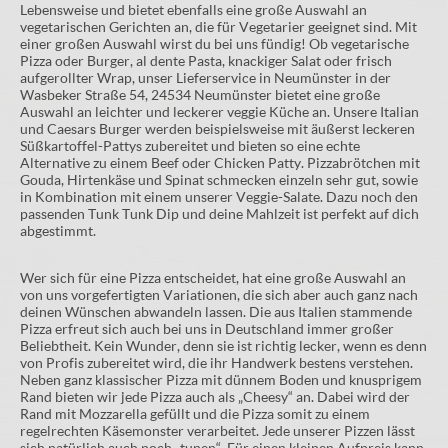
Lebensweise und bietet ebenfalls eine große Auswahl an
vegetarischen Gerichten an, die für Vegetarier geeignet sind. Mit
einer großen Auswahl wirst du bei uns fündig! Ob vegetarische
Pizza oder Burger, al dente Pasta, knackiger Salat oder frisch
aufgerollter Wrap, unser Lieferservice in Neumünster in der
Wasbeker Straße 54, 24534 Neumünster bietet eine große
Auswahl an leichter und leckerer veggie Küche an. Unsere Italian
und Caesars Burger werden beispielsweise mit äußerst leckeren
Süßkartoffel-Pattys zubereitet und bieten so eine echte
Alternative zu einem Beef oder Chicken Patty. Pizzabrötchen mit
Gouda, Hirtenkäse und Spinat schmecken einzeln sehr gut, sowie
in Kombination mit einem unserer Veggie-Salate. Dazu noch den
passenden Tunk Tunk Dip und deine Mahlzeit ist perfekt auf dich
abgestimmt.
Wer sich für eine Pizza entscheidet, hat eine große Auswahl an
von uns vorgefertigten Variationen, die sich aber auch ganz nach
deinen Wünschen abwandeln lassen. Die aus Italien stammende
Pizza erfreut sich auch bei uns in Deutschland immer großer
Beliebtheit. Kein Wunder, denn sie ist richtig lecker, wenn es denn
von Profis zubereitet wird, die ihr Handwerk bestens verstehen.
Neben ganz klassischer Pizza mit dünnem Boden und knusprigem
Rand bieten wir jede Pizza auch als „Cheesy“ an. Dabei wird der
Rand mit Mozzarella gefüllt und die Pizza somit zu einem
regelrechten Käsemonster verarbeitet. Jede unserer Pizzen lässt
sich natürlich auch noch „tunen“. Für einen kleinen Aufpreis kann