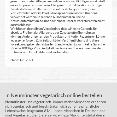
gekennzeichneten Allergenen und deklarationspflichtigen Zusatzstoff
en auch Spuren von weiteren Allergenen und deklarationspflichtigen
Zusatzstoff en enthalten sein, die im Herstellungsprozess (beim
Vorlieferanten oder im Produktionsprozess in unseren Küchen)
verwendet werden. In seltenen Ausnahmefällen ist eine
Kreuzkontamination bei uns oder einem unserer Vorlieferanten nicht
ausgeschlossen.
Wir bittn en deshalb um Verständnis, dass wir keine Garantie für
absolute Freiheit der Allergene oder Zusatzstoffe übernehmen
können. Änderungen an den Produkten und / oder Rezepturen können
jederzeit erfolgen. Zum Zeitpunkt der Veröffentlichung sind diese
korrekt und geben den aktuellen Stand wieder. Es kann keine Garantie
für eine 100%ige Vollständigkeit der Angaben übernommen werden.
Irrtümer und Druckfehler sind vorbehalten.
Stand: Juni 2021
In Neumünster vegetarisch online bestellen
Neumünster isst vegetarisch. Immer mehr Menschen ernähren
sich vegetarisch und beschränken sich auf eine pflanzliche
Lebensweise. Insgesamt 8 Millionen Menschen in Deutschland
sind Vegetarier. Der Lieferservice Pizza Max unterstützt diese