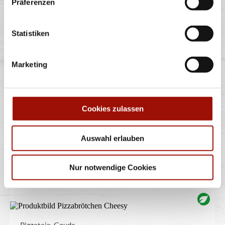
Präferenzen
Statistiken
TRÜFFEL
Marketing
Spaghetti oder Penne, Käsesahnesauce, Champignons,
Gran Moravia (Hartkäse),
...
mehr
Cookies zulassen
12,40 €
Auswahl erlauben
Nur notwendige Cookies
PIZZABRÖTCHEN CHEESY