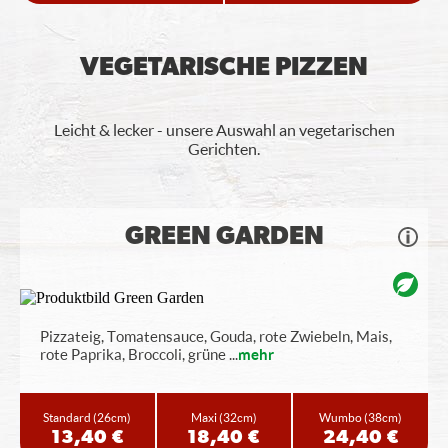
VEGETARISCHE PIZZEN
Leicht & lecker - unsere Auswahl an vegetarischen
Gerichten.
GREEN GARDEN
Pizzateig, Tomatensauce, Gouda, rote Zwiebeln, Mais,
rote Paprika, Broccoli, grüne
...
mehr
Standard
(26cm)
Maxi
(32cm)
Wumbo
(38cm)
13,40 €
18,40 €
24,40 €