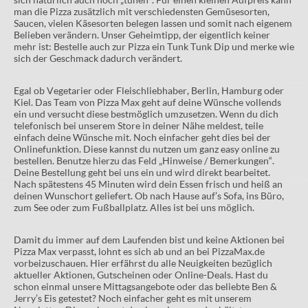
man die Pizza zusätzlich mit verschiedensten Gemüsesorten,
Saucen, vielen Käsesorten belegen lassen und somit nach eigenem
Belieben verändern. Unser Geheimtipp, der eigentlich keiner
mehr ist: Bestelle auch zur Pizza ein Tunk Tunk Dip und merke wie
sich der Geschmack dadurch verändert.
Egal ob Vegetarier oder Fleischliebhaber, Berlin, Hamburg oder
Kiel. Das Team von Pizza Max geht auf deine Wünsche vollends
ein und versucht diese bestmöglich umzusetzen. Wenn du dich
telefonisch bei unserem Store in deiner Nähe meldest, teile
einfach deine Wünsche mit. Noch einfacher geht dies bei der
Onlinefunktion. Diese kannst du nutzen um ganz easy online zu
bestellen. Benutze hierzu das Feld „Hinweise / Bemerkungen“.
Deine Bestellung geht bei uns ein und wird direkt bearbeitet.
Nach spätestens 45 Minuten wird dein Essen frisch und heiß an
deinen Wunschort geliefert. Ob nach Hause auf’s Sofa, ins Büro,
zum See oder zum Fußballplatz. Alles ist bei uns möglich.
Damit du immer auf dem Laufenden bist und keine Aktionen bei
Pizza Max verpasst, lohnt es sich ab und an bei PizzaMax.de
vorbeizuschauen. Hier erfährst du alle Neuigkeiten bezüglich
aktueller Aktionen, Gutscheinen oder Online-Deals. Hast du
schon einmal unsere Mittagsangebote oder das beliebte Ben &
Jerry’s Eis getestet? Noch einfacher geht es mit unserem