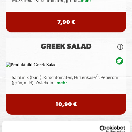
Mozzarella, Kirschtomaten, grüne
...
mehr
7,90 €
GREEK SALAD
G
Salatmix (bunt), Kirschtomaten, Hirtenkäse
, Peperoni
(grün, mild), Zwiebeln
...
mehr
10,90 €
POMMES