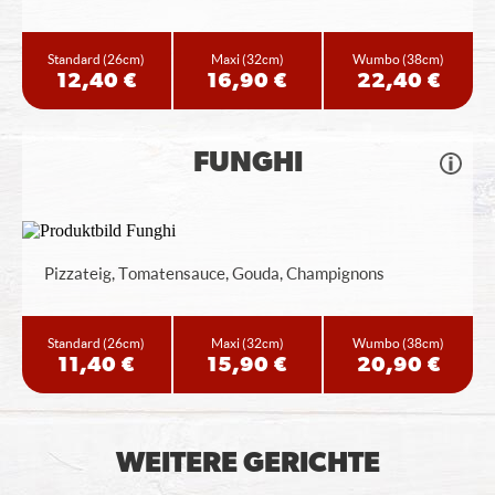
Standard
(26cm)
Maxi
(32cm)
Wumbo
(38cm)
12,40 €
16,90 €
22,40 €
FUNGHI
Pizzateig, Tomatensauce, Gouda, Champignons
Standard
(26cm)
Maxi
(32cm)
Wumbo
(38cm)
11,40 €
15,90 €
20,90 €
WEITERE GERICHTE