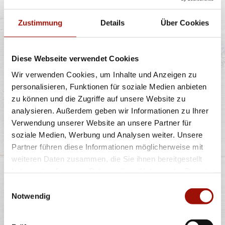
Zustimmung
Details
Über Cookies
Knusprige Pommes Frites inclusive Dip nach Wahl
Diese Webseite verwendet Cookies
Wir verwenden Cookies, um Inhalte und Anzeigen zu
5,49 €
personalisieren, Funktionen für soziale Medien anbieten
zu können und die Zugriffe auf unsere Website zu
analysieren. Außerdem geben wir Informationen zu Ihrer
ROMA
Verwendung unserer Website an unsere Partner für
soziale Medien, Werbung und Analysen weiter. Unsere
Partner führen diese Informationen möglicherweise mit
weiteren Daten zusammen, die Sie ihnen bereitgestellt
haben oder die sie im Rahmen Ihrer Nutzung der Dienste
Spaghetti oder Penne, Käsesahnesauce, Basilikumpesto,
Rucola, Kirschtomaten, Gran
...
mehr
gesammelt haben.
Einwilligungsauswahl
Notwendig
11,40 €