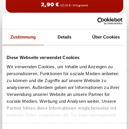
2,90 €
(22,31 € / Kilogramm)
TIRAMISU
Zustimmung
Details
Über Cookies
italienisches Dessert mit Mascarponecreme, Biskuit
Diese Webseite verwendet Cookies
und Kaffee und Kakao (ohne
...
mehr
Wir verwenden Cookies, um Inhalte und Anzeigen zu
personalisieren, Funktionen für soziale Medien anbieten
zu können und die Zugriffe auf unsere Website zu
90g
analysieren. Außerdem geben wir Informationen zu Ihrer
3,99 €
(44,33 € / Kilogramm)
Verwendung unserer Website an unsere Partner für
soziale Medien, Werbung und Analysen weiter. Unsere
Partner führen diese Informationen möglicherweise mit
weiteren Daten zusammen, die Sie ihnen bereitgestellt
haben oder die sie im Rahmen Ihrer Nutzung der Dienste
Alle Preise in €. Alle Preise inkl. gesetzl. MwSt. Alle Angaben zu
gesammelt haben.