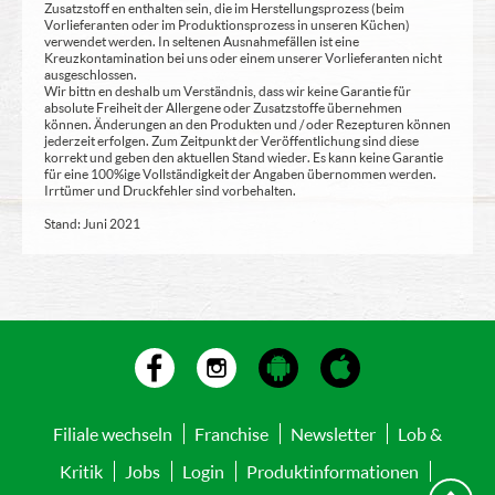
Zusatzstoff en enthalten sein, die im Herstellungsprozess (beim
Vorlieferanten oder im Produktionsprozess in unseren Küchen)
verwendet werden. In seltenen Ausnahmefällen ist eine
Kreuzkontamination bei uns oder einem unserer Vorlieferanten nicht
ausgeschlossen.
Wir bittn en deshalb um Verständnis, dass wir keine Garantie für
absolute Freiheit der Allergene oder Zusatzstoffe übernehmen
können. Änderungen an den Produkten und / oder Rezepturen können
jederzeit erfolgen. Zum Zeitpunkt der Veröffentlichung sind diese
korrekt und geben den aktuellen Stand wieder. Es kann keine Garantie
für eine 100%ige Vollständigkeit der Angaben übernommen werden.
Irrtümer und Druckfehler sind vorbehalten.
Stand: Juni 2021
Filiale wechseln
Franchise
Newsletter
Lob &
Kritik
Jobs
Login
Produktinformationen