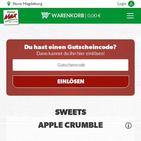
Store:
Magdeburg
Login
WARENKORB
|
0,00 €
Du hast einen Gutscheincode?
Dann kannst du ihn hier einlösen!
EINLÖSEN
SWEETS
APPLE CRUMBLE