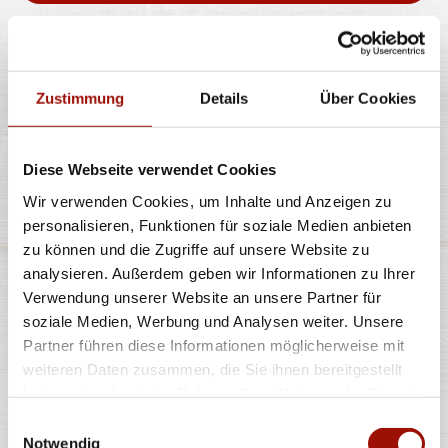
CHICKEN WRAP
Zustimmung
Details
Über Cookies
Weizentortilla, bunter Salatmix, Kräuterremoulade,
Diese Webseite verwendet Cookies
Crispy Chicken, Cheddar
Wir verwenden Cookies, um Inhalte und Anzeigen zu
personalisieren, Funktionen für soziale Medien anbieten
7,40 €
zu können und die Zugriffe auf unsere Website zu
analysieren. Außerdem geben wir Informationen zu Ihrer
Verwendung unserer Website an unsere Partner für
soziale Medien, Werbung und Analysen weiter. Unsere
Partner führen diese Informationen möglicherweise mit
weiteren Daten zusammen, die Sie ihnen bereitgestellt
Alle Preise in €. Alle Preise inkl. gesetzl. MwSt. Alle Angaben zu
haben oder die sie im Rahmen Ihrer Nutzung der Dienste
Grammaturen oder Durchmessern, bspw. der Pizzen sind circa-
Angaben und können durch die Zubereitung geringfügig variieren.
gesammelt haben.
Einwilligungsauswahl
Verwendete Abbildungen können von den tatsächlich gelieferten
Produkten abweichen. Wir liefern innerhalb von ca. 30 Minuten.
Notwendig