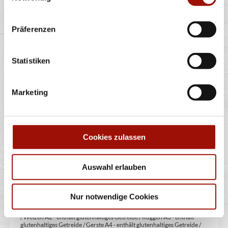
* Weitere Produktinformationen zu vorverpackten Lebensmitteln
finden Sie unter www.pizzamax.de/produktinformationen
** Informationen zu möglichen Spuren von Allergenen seitens unsere
Präferenzen
Hersteller finden Sie unter www.pizzamax.de/produktinformationen
Zusatzstoffe:
Statistiken
1 - mit Farbstoffen 2 - mit Konservierungsmittel 3 - mit
Antioxidationsmittel 4 - mit Geschmacksverstärker 5 - geschwefelt 6 -
geschwärzt 7 - gewachst 8 - mit Phosphat/en (bei Fleischerzeugnissen)
9 - mit Süßungsmittel 10 - mit Süßungsmitteln 11 - mit (einer)
Marketing
Zuckerart/en und Süßungsmittel/n 12 - nur bei Tafelsüßen zusätzlich
zur Angabe 13 - enthält eine Phenylalaninquelle (zusätzlich zur Angabe
14 - kann bei übermäßigem Verzehr abführend wirken (zusätzlich zur
Angabe 15 - unter Schutzatmosphäre verpackt 16 - chininhaltig 17 -
koffeinhaltig 18 - mit Milcheiweiß (bei Fleischerzeugnissen) 19 - mit
Säuerungsmitteln 20 - mit Taurin 21 - kann Aktivität und
Cookies zulassen
Aufmerksamkeit bei Kindern beeinträchtigen (bei Azo-Farbstoffen) 22
- mit Sauerstoff, unter Hochdruck, farbstabilisierend (bei Frischfleisch)
23 - mit Nitritpökelsalz 24 - enthält Alkohol 25 - mit Stabilisatoren 26 -
mit Verdickunsmittel
Auswahl erlauben
Allergene:
Nur notwendige Cookies
A - enthält Glutenhaltiges Getreide A1 - enthält glutenhaltiges Getreide
/ Weizen A2 - enthält glutenhaltiges Getreide / Roggen A3 - enthält
glutenhaltiges Getreide / Gerste A4 - enthält glutenhaltiges Getreide /