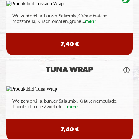
Weizentortilla, bunter Salatmix, Crème fraîche,
Mozzarella, Kirschtomaten, grüne
...
mehr
7,40 €
TUNA WRAP
Weizentortilla, bunter Salatmix, Kräuterremoulade,
Thunfisch, rote Zwiebeln,
...
mehr
7,40 €