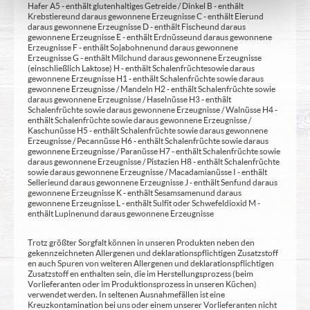
Hafer A5 - enthält glutenhaltiges Getreide / Dinkel B - enthält
Krebstiere und daraus gewonnene Erzeugnisse C - enthält Eier und
daraus gewonnene Erzeugnisse D - enthält Fische und daraus
gewonnene Erzeugnisse E - enthält Erdnüsse und daraus gewonnene
Erzeugnisse F - enthält Sojabohnen und daraus gewonnene
Erzeugnisse G - enthält Milch und daraus gewonnene Erzeugnisse
(einschließlich Laktose) H - enthält Schalenfrüchte sowie daraus
gewonnene Erzeugnisse H1 - enthält Schalenfrüchte sowie daraus
gewonnene Erzeugnisse / Mandeln H2 - enthält Schalenfrüchte sowie
daraus gewonnene Erzeugnisse / Haselnüsse H3 - enthält
Schalenfrüchte sowie daraus gewonnene Erzeugnisse / Walnüsse H4 -
enthält Schalenfrüchte sowie daraus gewonnene Erzeugnisse /
Kaschunüsse H5 - enthält Schalenfrüchte sowie daraus gewonnene
Erzeugnisse / Pecannüsse H6 - enthält Schalenfrüchte sowie daraus
gewonnene Erzeugnisse / Paranüsse H7 - enthält Schalenfrüchte sowie
daraus gewonnene Erzeugnisse / Pistazien H8 - enthält Schalenfrüchte
sowie daraus gewonnene Erzeugnisse / Macadamianüsse I - enthält
Sellerie und daraus gewonnene Erzeugnisse J - enthält Senf und daraus
gewonnene Erzeugnisse K - enthält Sesamsamen und daraus
gewonnene Erzeugnisse L - enthält Sulfit oder Schwefeldioxid M -
enthält Lupinen und daraus gewonnene Erzeugnisse
Trotz größter Sorgfalt können in unseren Produkten neben den
gekennzeichneten Allergenen und deklarationspflichtigen Zusatzstoff
en auch Spuren von weiteren Allergenen und deklarationspflichtigen
Zusatzstoff en enthalten sein, die im Herstellungsprozess (beim
Vorlieferanten oder im Produktionsprozess in unseren Küchen)
verwendet werden. In seltenen Ausnahmefällen ist eine
Kreuzkontamination bei uns oder einem unserer Vorlieferanten nicht