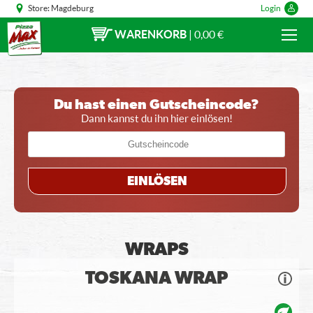
Store:
Magdeburg
Login
WARENKORB
|
0,00 €
Du hast einen Gutscheincode?
Dann kannst du ihn hier einlösen!
EINLÖSEN
WRAPS
TOSKANA WRAP