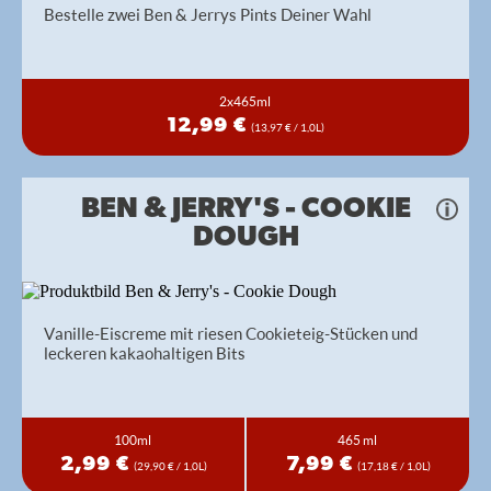
Bestelle zwei Ben & Jerrys Pints Deiner Wahl
2x465ml
12,99 €
(13,97 € / 1,0L)
BEN & JERRY'S - COOKIE
DOUGH
Vanille-Eiscreme mit riesen Cookieteig-Stücken und
leckeren kakaohaltigen Bits
100ml
465 ml
2,99 €
7,99 €
(29,90 € / 1,0L)
(17,18 € / 1,0L)