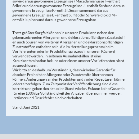
sowie daraus gewonnene Erzeugnisse / Macadamianüsse I - enthält
Sellerie und daraus gewonnene Erzeugnisse J - enthält Senf und daraus
gewonnene Erzeugnisse K - enthält Sesamsamen und daraus
gewonnene Erzeugnisse L - enthält Sulfit oder Schwefeldioxid M -
enthält Lupinen und daraus gewonnene Erzeugnisse
Trotz größter Sorgfalt können in unseren Produkten neben den
gekennzeichneten Allergenen und deklarationspflichtigen Zusatzstoff
en auch Spuren von weiteren Allergenen und deklarationspflichtigen
Zusatzstoff en enthalten sein, die im Herstellungsprozess (beim
Vorlieferanten oder im Produktionsprozess in unseren Küchen)
verwendet werden. In seltenen Ausnahmefällen ist eine
Kreuzkontamination bei uns oder einem unserer Vorlieferanten nicht
ausgeschlossen.
Wir bittn en deshalb um Verständnis, dass wir keine Garantie für
absolute Freiheit der Allergene oder Zusatzstoffe übernehmen
können. Änderungen an den Produkten und / oder Rezepturen können
jederzeit erfolgen. Zum Zeitpunkt der Veröffentlichung sind diese
korrekt und geben den aktuellen Stand wieder. Es kann keine Garantie
für eine 100%ige Vollständigkeit der Angaben übernommen werden.
Irrtümer und Druckfehler sind vorbehalten.
Stand: Juni 2021