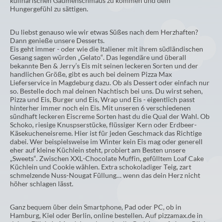
kulinarischen Gaumenschmaus zu kommen und dein
Hungergefühl zu sättigen.
Du liebst genauso wie wir etwas Süßes nach dem Herzhaften?
Dann genieße unsere Desserts.
Eis geht immer - oder wie die Italiener mit ihrem südländischen
Gesang sagen würden „Gelato“. Das legendäre und überall
bekannte Ben & Jerry’s Eis mit seinen leckeren Sorten und der
handlichen Größe, gibt es auch bei deinem Pizza Max
Lieferservice in Magdeburg dazu. Ob als Dessert oder einfach nur
so. Bestelle doch mal deinen Nachtisch bei uns. Du wirst sehen,
Pizza und Eis, Burger und Eis, Wrap und Eis - eigentlich passt
hinterher immer noch ein Eis. Mit unseren 6 verschiedenen
sündhaft leckeren Eiscreme Sorten hast du die Qual der Wahl. Ob
Schoko, riesige Knuspserstücke, flüssiger Kern oder Erdbeer-
Käsekucheneisreme. Hier ist für jeden Geschmack das Richtige
dabei. Wer beispielsweise im Winter kein Eis mag oder generell
eher auf kleine Küchlein steht, probiert am Besten unsere
„Sweets“. Zwischen XXL-Chocolate Muffin, gefülltem Loaf Cake
Küchlein und Cookie wählen. Extra schokoladiger Teig, zart
schmelzende Nuss-Nougat Füllung… wenn das dein Herz nicht
höher schlagen lässt.
Ganz bequem über dein Smartphone, Pad oder PC, ob in
Hamburg, Kiel oder Berlin, online bestellen. Auf pizzamax.de in