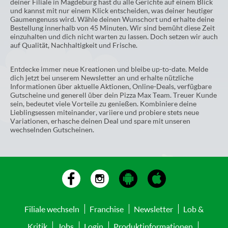
deiner Filiale in Magdeburg hast du alle Gerichte auf einem Blick
und kannst mit nur einem Klick entscheiden, was deiner heutiger
Gaumengenuss wird. Wähle deinen Wunschort und erhalte deine
Bestellung innerhalb von 45 Minuten. Wir sind bemüht diese Zeit
einzuhalten und dich nicht warten zu lassen. Doch setzen wir auch
auf Qualität, Nachhaltigkeit und Frische.
Entdecke immer neue Kreationen und bleibe up-to-date. Melde
dich jetzt bei unserem Newsletter an und erhalte nützliche
Informationen über aktuelle Aktionen, Online-Deals, verfügbare
Gutscheine und generell über dein Pizza Max Team. Treuer Kunde
sein, bedeutet viele Vorteile zu genießen. Kombiniere deine
Lieblingsessen miteinander, variiere und probiere stets neue
Variationen, erhasche deinen Deal und spare mit unseren
wechselnden Gutscheinen.
Filiale wechseln
Franchise
Newsletter
Lob &
Kritik
Jobs
Login
Produktinformationen