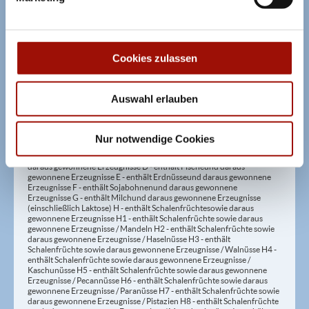
Säuerungsmitteln 20 - mit Taurin 21 - kann Aktivität und
Aufmerksamkeit bei Kindern beeinträchtigen (bei Azo-Farbstoffen) 22
- mit Sauerstoff, unter Hochdruck, farbstabilisierend (bei Frischfleisch)
23 - mit Nitritpökelsalz 24 - enthält Alkohol 25 - mit Stabilisatoren 26 -
mit Verdickunsmittel
Cookies zulassen
Allergene:
Auswahl erlauben
A - enthält Glutenhaltiges Getreide A1 - enthält glutenhaltiges Getreide
/ Weizen A2 - enthält glutenhaltiges Getreide / Roggen A3 - enthält
glutenhaltiges Getreide / Gerste A4 - enthält glutenhaltiges Getreide /
Nur notwendige Cookies
Hafer A5 - enthält glutenhaltiges Getreide / Dinkel B - enthält
Krebstiere und daraus gewonnene Erzeugnisse C - enthält Eier und
daraus gewonnene Erzeugnisse D - enthält Fische und daraus
gewonnene Erzeugnisse E - enthält Erdnüsse und daraus gewonnene
Erzeugnisse F - enthält Sojabohnen und daraus gewonnene
Erzeugnisse G - enthält Milch und daraus gewonnene Erzeugnisse
(einschließlich Laktose) H - enthält Schalenfrüchte sowie daraus
gewonnene Erzeugnisse H1 - enthält Schalenfrüchte sowie daraus
gewonnene Erzeugnisse / Mandeln H2 - enthält Schalenfrüchte sowie
daraus gewonnene Erzeugnisse / Haselnüsse H3 - enthält
Schalenfrüchte sowie daraus gewonnene Erzeugnisse / Walnüsse H4 -
enthält Schalenfrüchte sowie daraus gewonnene Erzeugnisse /
Kaschunüsse H5 - enthält Schalenfrüchte sowie daraus gewonnene
Erzeugnisse / Pecannüsse H6 - enthält Schalenfrüchte sowie daraus
gewonnene Erzeugnisse / Paranüsse H7 - enthält Schalenfrüchte sowie
daraus gewonnene Erzeugnisse / Pistazien H8 - enthält Schalenfrüchte