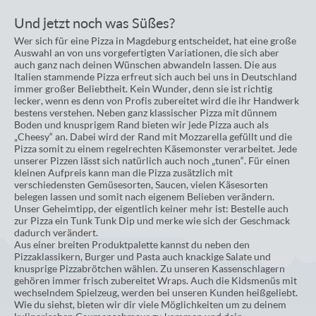
Und jetzt noch was Süßes?
Wer sich für eine Pizza in Magdeburg entscheidet, hat eine große
Auswahl an von uns vorgefertigten Variationen, die sich aber
auch ganz nach deinen Wünschen abwandeln lassen. Die aus
Italien stammende Pizza erfreut sich auch bei uns in Deutschland
immer großer Beliebtheit. Kein Wunder, denn sie ist richtig
lecker, wenn es denn von Profis zubereitet wird die ihr Handwerk
bestens verstehen. Neben ganz klassischer Pizza mit dünnem
Boden und knusprigem Rand bieten wir jede Pizza auch als
„Cheesy“ an. Dabei wird der Rand mit Mozzarella gefüllt und die
Pizza somit zu einem regelrechten Käsemonster verarbeitet. Jede
unserer Pizzen lässt sich natürlich auch noch „tunen“. Für einen
kleinen Aufpreis kann man die Pizza zusätzlich mit
verschiedensten Gemüsesorten, Saucen, vielen Käsesorten
belegen lassen und somit nach eigenem Belieben verändern.
Unser Geheimtipp, der eigentlich keiner mehr ist: Bestelle auch
zur Pizza ein Tunk Tunk Dip und merke wie sich der Geschmack
dadurch verändert.
Aus einer breiten Produktpalette kannst du neben den
Pizzaklassikern, Burger und Pasta auch knackige Salate und
knusprige Pizzabrötchen wählen. Zu unseren Kassenschlagern
gehören immer frisch zubereitet Wraps. Auch die Kidsmenüs mit
wechselndem Spielzeug, werden bei unseren Kunden heißgeliebt.
Wie du siehst, bieten wir dir viele Möglichkeiten um zu deinem