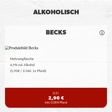
ALKOHOLISCH
BECKS
Mehrwegflasche
4,9% vol. Alkohol
(5,90€ / 1l inkl. 1x Pfand)
0,5 l
2,90 €
inkl. 0,08 € Pfand