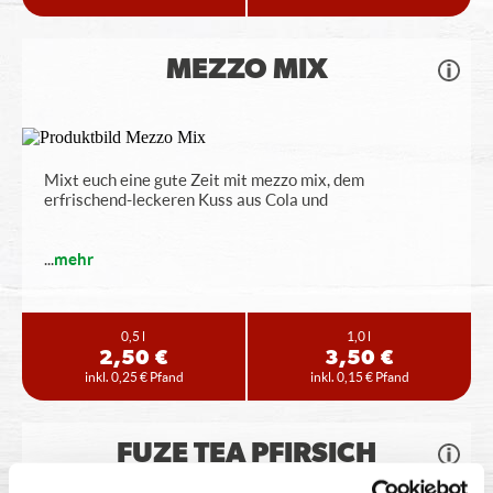
MEZZO MIX
Mixt euch eine gute Zeit mit mezzo mix, dem
erfrischend-leckeren Kuss aus Cola und
...
mehr
0,5 l
1,0 l
2,50 €
3,50 €
inkl. 0,25 € Pfand
inkl. 0,15 € Pfand
FUZE TEA PFIRSICH