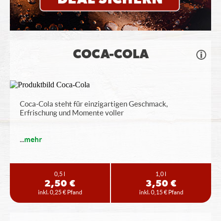
COCA-COLA
Coca-Cola steht für einzigartigen Geschmack,
Erfrischung und Momente voller
...
mehr
0,5 l
1,0 l
2,50 €
3,50 €
inkl. 0,25 € Pfand
inkl. 0,15 € Pfand