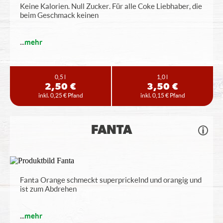
Keine Kalorien. Null Zucker. Für alle Coke Liebhaber, die
beim Geschmack keinen
...
mehr
0,5 l
1,0 l
2,50 €
3,50 €
inkl. 0,25 € Pfand
inkl. 0,15 € Pfand
FANTA
Fanta Orange schmeckt superprickelnd und orangig und
ist zum Abdrehen
...
mehr