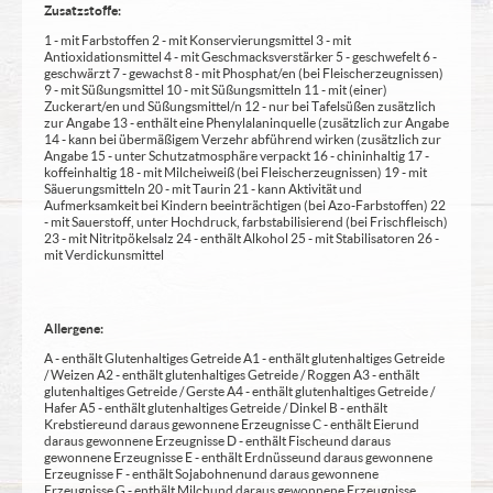
Zusatzstoffe:
1 - mit Farbstoffen 2 - mit Konservierungsmittel 3 - mit
Antioxidationsmittel 4 - mit Geschmacksverstärker 5 - geschwefelt 6 -
geschwärzt 7 - gewachst 8 - mit Phosphat/en (bei Fleischerzeugnissen)
9 - mit Süßungsmittel 10 - mit Süßungsmitteln 11 - mit (einer)
Zuckerart/en und Süßungsmittel/n 12 - nur bei Tafelsüßen zusätzlich
zur Angabe 13 - enthält eine Phenylalaninquelle (zusätzlich zur Angabe
14 - kann bei übermäßigem Verzehr abführend wirken (zusätzlich zur
Angabe 15 - unter Schutzatmosphäre verpackt 16 - chininhaltig 17 -
koffeinhaltig 18 - mit Milcheiweiß (bei Fleischerzeugnissen) 19 - mit
Säuerungsmitteln 20 - mit Taurin 21 - kann Aktivität und
Aufmerksamkeit bei Kindern beeinträchtigen (bei Azo-Farbstoffen) 22
- mit Sauerstoff, unter Hochdruck, farbstabilisierend (bei Frischfleisch)
23 - mit Nitritpökelsalz 24 - enthält Alkohol 25 - mit Stabilisatoren 26 -
mit Verdickunsmittel
Allergene:
A - enthält Glutenhaltiges Getreide A1 - enthält glutenhaltiges Getreide
/ Weizen A2 - enthält glutenhaltiges Getreide / Roggen A3 - enthält
glutenhaltiges Getreide / Gerste A4 - enthält glutenhaltiges Getreide /
Hafer A5 - enthält glutenhaltiges Getreide / Dinkel B - enthält
Krebstiere und daraus gewonnene Erzeugnisse C - enthält Eier und
daraus gewonnene Erzeugnisse D - enthält Fische und daraus
gewonnene Erzeugnisse E - enthält Erdnüsse und daraus gewonnene
Erzeugnisse F - enthält Sojabohnen und daraus gewonnene
Erzeugnisse G - enthält Milch und daraus gewonnene Erzeugnisse