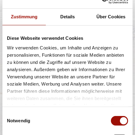
Zustimmung
Details
Über Cookies
Fuze Tea Schwarzer Tee Pfirsich ist eine
außergewöhnliche Fusion aus dem Guten des
Diese Webseite verwendet Cookies
...
mehr
Wir verwenden Cookies, um Inhalte und Anzeigen zu
personalisieren, Funktionen für soziale Medien anbieten
zu können und die Zugriffe auf unsere Website zu
0,4l
2,50 €
analysieren. Außerdem geben wir Informationen zu Ihrer
inkl. 0,25 € Pfand
Verwendung unserer Website an unsere Partner für
soziale Medien, Werbung und Analysen weiter. Unsere
Partner führen diese Informationen möglicherweise mit
VIO MEDIUM
weiteren Daten zusammen, die Sie ihnen bereitgestellt
haben oder die sie im Rahmen Ihrer Nutzung der Dienste
gesammelt haben.
Einwilligungsauswahl
Notwendig
ViO Medium, das Mineralwasser aus heimischer Quelle
in der Lüneburger Heide, ist