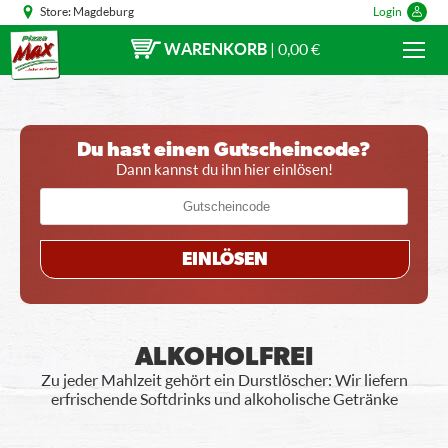
Store:
Magdeburg
Login
WARENKORB
|
0,00 €
Du hast einen Gutscheincode?
Dann kannst du ihn hier einlösen!
EINLÖSEN
ALKOHOLFREI
Zu jeder Mahlzeit gehört ein Durstlöscher: Wir liefern
erfrischende Softdrinks und alkoholische Getränke