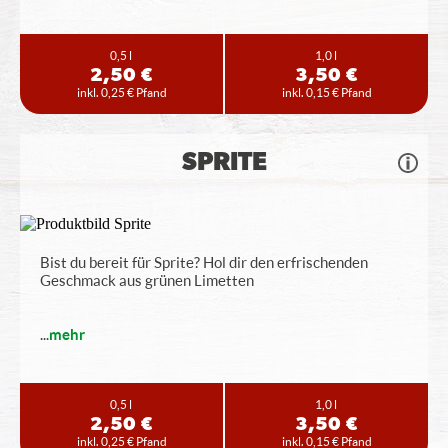
0,5 l
1,0 l
2,50 €
3,50 €
inkl. 0,25 € Pfand
inkl. 0,15 € Pfand
SPRITE
Bist du bereit für Sprite? Hol dir den erfrischenden
Geschmack aus grünen Limetten
...
mehr
0,5 l
1,0 l
2,50 €
3,50 €
inkl. 0,25 € Pfand
inkl. 0,15 € Pfand