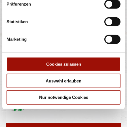
Präferenzen
...
mehr
Statistiken
0,5 l
2,50 €
Marketing
inkl. 0,25 € Pfand
MULTIVITAMIN 10
Cookies zulassen
FRUCHTSAFT
Auswahl erlauben
Niehoffs Vaihinger Multivitamin-10- Fruchtsaft: 100%
Fruchtgehalt, aus
Nur notwendige Cookies
...
mehr