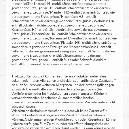
(einschließlich Laktose) H - enthält Schalenfrüchte sowie daraus
gewonnene Erzeugnisse H1 - enthält Schalenfrüchte sowie daraus
gewonnene Erzeugnisse / Mandeln H2 - enthält Schalenfrüchte sowie
daraus gewonnene Erzeugnisse / Haselnüsse H3 - enthält
Schalenfrüchte sowie daraus gewonnene Erzeugnisse / Walnüsse H4 -
enthält Schalenfrüchte sowie daraus gewonnene Erzeugnisse /
Kaschunüsse H5 - enthält Schalenfrüchte sowie daraus gewonnene
Erzeugnisse / Pecannüsse H6 - enthält Schalenfrüchte sowie daraus
gewonnene Erzeugnisse / Paranüsse H7 - enthält Schalenfrüchte sowie
daraus gewonnene Erzeugnisse / Pistazien H8 - enthält Schalenfrüchte
sowie daraus gewonnene Erzeugnisse / Macadamianüsse I - enthält
Sellerie und daraus gewonnene Erzeugnisse J - enthält Senf und daraus
gewonnene Erzeugnisse K - enthält Sesamsamen und daraus
gewonnene Erzeugnisse L - enthält Sulfit oder Schwefeldioxid M -
enthält Lupinen und daraus gewonnene Erzeugnisse
Trotz größter Sorgfalt können in unseren Produkten neben den
gekennzeichneten Allergenen und deklarationspflichtigen Zusatzstoff
en auch Spuren von weiteren Allergenen und deklarationspflichtigen
Zusatzstoff en enthalten sein, die im Herstellungsprozess (beim
Vorlieferanten oder im Produktionsprozess in unseren Küchen)
verwendet werden. In seltenen Ausnahmefällen ist eine
Kreuzkontamination bei uns oder einem unserer Vorlieferanten nicht
ausgeschlossen.
Wir bittn en deshalb um Verständnis, dass wir keine Garantie für
absolute Freiheit der Allergene oder Zusatzstoffe übernehmen
können. Änderungen an den Produkten und / oder Rezepturen können
jederzeit erfolgen. Zum Zeitpunkt der Veröffentlichung sind diese
korrekt und geben den aktuellen Stand wieder. Es kann keine Garantie