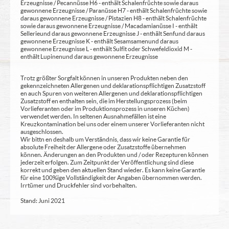
Erzeugnisse / Pecannüsse H6 - enthält Schalenfrüchte sowie daraus
gewonnene Erzeugnisse / Paranüsse H7 - enthält Schalenfrüchte sowie
daraus gewonnene Erzeugnisse / Pistazien H8 - enthält Schalenfrüchte
sowie daraus gewonnene Erzeugnisse / Macadamianüsse I - enthält
Sellerie und daraus gewonnene Erzeugnisse J - enthält Senf und daraus
gewonnene Erzeugnisse K - enthält Sesamsamen und daraus
gewonnene Erzeugnisse L - enthält Sulfit oder Schwefeldioxid M -
enthält Lupinen und daraus gewonnene Erzeugnisse
Trotz größter Sorgfalt können in unseren Produkten neben den
gekennzeichneten Allergenen und deklarationspflichtigen Zusatzstoff
en auch Spuren von weiteren Allergenen und deklarationspflichtigen
Zusatzstoff en enthalten sein, die im Herstellungsprozess (beim
Vorlieferanten oder im Produktionsprozess in unseren Küchen)
verwendet werden. In seltenen Ausnahmefällen ist eine
Kreuzkontamination bei uns oder einem unserer Vorlieferanten nicht
ausgeschlossen.
Wir bittn en deshalb um Verständnis, dass wir keine Garantie für
absolute Freiheit der Allergene oder Zusatzstoffe übernehmen
können. Änderungen an den Produkten und / oder Rezepturen können
jederzeit erfolgen. Zum Zeitpunkt der Veröffentlichung sind diese
korrekt und geben den aktuellen Stand wieder. Es kann keine Garantie
für eine 100%ige Vollständigkeit der Angaben übernommen werden.
Irrtümer und Druckfehler sind vorbehalten.
Stand: Juni 2021