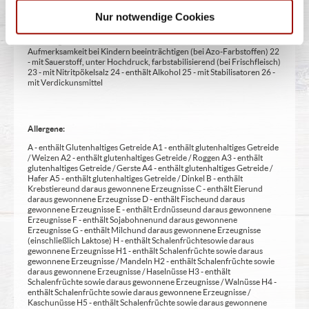
14 - kann bei übermäßigem Verzehr abführend wirken (zusätzlich zur
Nur notwendige Cookies
Angabe 15 - unter Schutzatmosphäre verpackt 16 - chininhaltig 17 -
koffeinhaltig 18 - mit Milcheiweiß (bei Fleischerzeugnissen) 19 - mit
Säuerungsmitteln 20 - mit Taurin 21 - kann Aktivität und
Aufmerksamkeit bei Kindern beeinträchtigen (bei Azo-Farbstoffen) 22
- mit Sauerstoff, unter Hochdruck, farbstabilisierend (bei Frischfleisch)
23 - mit Nitritpökelsalz 24 - enthält Alkohol 25 - mit Stabilisatoren 26 -
mit Verdickunsmittel
Allergene:
A - enthält Glutenhaltiges Getreide A1 - enthält glutenhaltiges Getreide
/ Weizen A2 - enthält glutenhaltiges Getreide / Roggen A3 - enthält
glutenhaltiges Getreide / Gerste A4 - enthält glutenhaltiges Getreide /
Hafer A5 - enthält glutenhaltiges Getreide / Dinkel B - enthält
Krebstiere und daraus gewonnene Erzeugnisse C - enthält Eier und
daraus gewonnene Erzeugnisse D - enthält Fische und daraus
gewonnene Erzeugnisse E - enthält Erdnüsse und daraus gewonnene
Erzeugnisse F - enthält Sojabohnen und daraus gewonnene
Erzeugnisse G - enthält Milch und daraus gewonnene Erzeugnisse
(einschließlich Laktose) H - enthält Schalenfrüchte sowie daraus
gewonnene Erzeugnisse H1 - enthält Schalenfrüchte sowie daraus
gewonnene Erzeugnisse / Mandeln H2 - enthält Schalenfrüchte sowie
daraus gewonnene Erzeugnisse / Haselnüsse H3 - enthält
Schalenfrüchte sowie daraus gewonnene Erzeugnisse / Walnüsse H4 -
enthält Schalenfrüchte sowie daraus gewonnene Erzeugnisse /
Kaschunüsse H5 - enthält Schalenfrüchte sowie daraus gewonnene