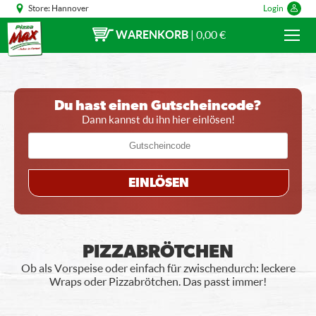
Store:
Hannover
Login
WARENKORB
|
0,00 €
Du hast einen Gutscheincode?
Dann kannst du ihn hier einlösen!
EINLÖSEN
PIZZABRÖTCHEN
Ob als Vorspeise oder einfach für zwischendurch: leckere
Wraps oder Pizzabrötchen. Das passt immer!