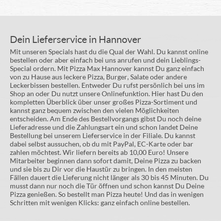
Dein Lieferservice in Hannover
Mit unseren Specials hast du die Qual der Wahl. Du kannst online
bestellen oder aber einfach bei uns anrufen und dein Lieblings-
Special ordern. Mit Pizza Max Hannover kannst Du ganz einfach
von zu Hause aus leckere Pizza, Burger, Salate oder andere
Leckerbissen bestellen. Entweder Du rufst persönlich bei uns im
Shop an oder Du nutzt unsere Onlinefunktion. Hier hast Du den
kompletten Überblick über unser großes Pizza-Sortiment und
kannst ganz bequem zwischen den vielen Möglichkeiten
entscheiden. Am Ende des Bestellvorgangs gibst Du noch deine
Lieferadresse und die Zahlungsart ein und schon landet Deine
Bestellung bei unserem Lieferservice in der Filiale. Du kannst
dabei selbst aussuchen, ob du mit PayPal, EC-Karte oder bar
zahlen möchtest. Wir liefern bereits ab 10,00 Euro! Unsere
Mitarbeiter beginnen dann sofort damit, Deine Pizza zu backen
und sie bis zu Dir vor die Haustür zu bringen. In den meisten
Fällen dauert die Lieferung nicht länger als 30 bis 45 Minuten. Du
musst dann nur noch die Tür öffnen und schon kannst Du Deine
Pizza genießen. So bestellt man Pizza heute! Und das in wenigen
Schritten mit wenigen Klicks: ganz einfach online bestellen.