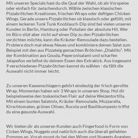
Mit unseren Specials hast du die Qual der Wahl, ob als Vorspeise
oder einfach für zwischendurch. Wähle zwischen klassischen
Pizzabrötchen Kreationen, frischen Wraps oder deftigen Chicken
Wings. Gerade unsere Pizzabrötchen ob klassisch oder gefüllt, mit
einem leckeren Tunk Tunk Knoblauch-Dip sind bei vielen unseren
Kunden in Berlin, Hamburg oder Potsdam der absolute Hit. Wer
im Büro sitzt aber nicht auf einen Dip zu den Pizzabrötchen
verzichten möchte, kann die Kräuter-Remoulade dazu bestellen.
Probiere doch mal etwas Neues und kombiniere deinen Salat zum
Beispiel mit den aus Pizzateig gemachten Brötchen „Diablito“. Mit
der Kombination aus Gouda, Peperonisalami und scharfen
Jalapeños verleihst du deinem Essen den Extrakick. Aus insgesamt
9 verschiedenen Pizzabrötchen kannst du wählen - da fällt die
Auswahl nicht immer leicht.
Zu unseren Kassenschlagern gehört eindeutig der frisch gerollte
Wrap. Momentan haben wir 3 Wraps in unserem Shop. Hol dir
beispielsweise den toskanischen Flair auf deine Weizentortilla.
Mit einem bunten Salatmix, Kräuter-Remoulade, Mozzarella,
Kirschtomaten, grünen Oliven, Rucola und Basilikumpesto triffst
du eine gesunde Auswahl.
Wir bieten dir als unseren Kunden auch Fingerfood in Form von
Cicken Wings, Nuggets und natürlich auch die überall geliebten
Pommes an. Vorab musst du bei den Wings und Nuggets Angaben