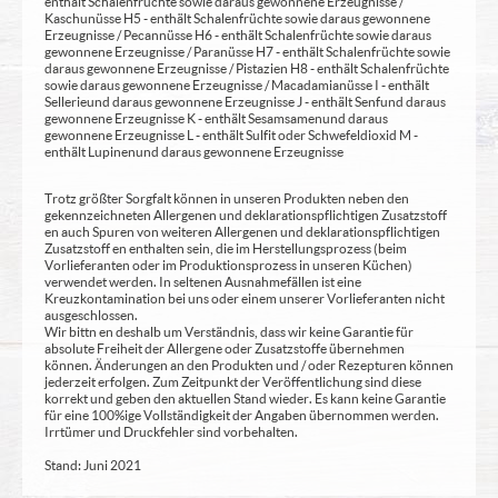
enthält Schalenfrüchte sowie daraus gewonnene Erzeugnisse /
Kaschunüsse H5 - enthält Schalenfrüchte sowie daraus gewonnene
Erzeugnisse / Pecannüsse H6 - enthält Schalenfrüchte sowie daraus
gewonnene Erzeugnisse / Paranüsse H7 - enthält Schalenfrüchte sowie
daraus gewonnene Erzeugnisse / Pistazien H8 - enthält Schalenfrüchte
sowie daraus gewonnene Erzeugnisse / Macadamianüsse I - enthält
Sellerie und daraus gewonnene Erzeugnisse J - enthält Senf und daraus
gewonnene Erzeugnisse K - enthält Sesamsamen und daraus
gewonnene Erzeugnisse L - enthält Sulfit oder Schwefeldioxid M -
enthält Lupinen und daraus gewonnene Erzeugnisse
Trotz größter Sorgfalt können in unseren Produkten neben den
gekennzeichneten Allergenen und deklarationspflichtigen Zusatzstoff
en auch Spuren von weiteren Allergenen und deklarationspflichtigen
Zusatzstoff en enthalten sein, die im Herstellungsprozess (beim
Vorlieferanten oder im Produktionsprozess in unseren Küchen)
verwendet werden. In seltenen Ausnahmefällen ist eine
Kreuzkontamination bei uns oder einem unserer Vorlieferanten nicht
ausgeschlossen.
Wir bittn en deshalb um Verständnis, dass wir keine Garantie für
absolute Freiheit der Allergene oder Zusatzstoffe übernehmen
können. Änderungen an den Produkten und / oder Rezepturen können
jederzeit erfolgen. Zum Zeitpunkt der Veröffentlichung sind diese
korrekt und geben den aktuellen Stand wieder. Es kann keine Garantie
für eine 100%ige Vollständigkeit der Angaben übernommen werden.
Irrtümer und Druckfehler sind vorbehalten.
Stand: Juni 2021