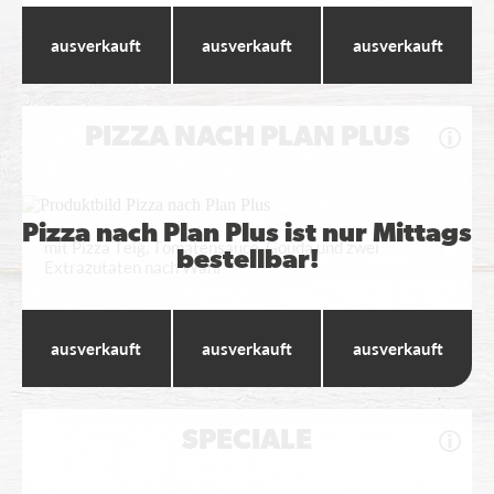
Wumbo
Maxi
Standard
---
---
---
PIZZA NACH PLAN PLUS
Pizza nach Plan Plus ist nur Mittags
mit Pizza Teig, Tomatensauce, Gouda und zwei
bestellbar!
Extrazutaten nach Wahl
Wumbo
Maxi
Standard
---
---
---
SPECIALE