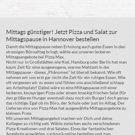
Mittags günstiger! Jetzt Pizza und Salat zur
Mittagspause in Hannover bestellen
Damit die Mittagspause neben Erholung auch gutes Essen in den
stressigen Büroalltag bringt, wähle aus unseren leckeren
Mittagsangebote bei Pizza Max.
Nicht nur in Großstädten wie Kiel, Hamburg oder Berlin hat man
kaum Zeit für eine ausgewogene, warme Mahlzeit in der
Mittagspause - dieses „Phänomen“ ist überall bekannt. Wie oft
nehmen wir uns erst gar nicht die Zeit für ein ruhiges Essen. Wie
oft vergessen wir zu essen und fühlen uns anschließend schlapp
am Arbeitsplatz? Dabei wäre so eine Mittagspause mit einer
leckeren, knusprigen Pizza oder einem knackig frischen Salat (für
den größeren Hunger eventuell dazu noch ein Burger) doch genau
das richtige. Egal ob im Büro, der Schule oder just im Alltag. Der
Lieferservice von Pizza Max hat ausgewählte Mittagsangebote zu
kleinem Preis.
Mit unserem Mittagsangebot machen wir Dich und deine
Kollegen so richtig satt. Wähle zwischen sechs verschiedenen
Pizza Kreationen und drei Salaten. Eines der fantastischen
Angebote auswählen, ruckzuck online bestellen und zum