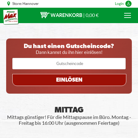
Store:
Hannover
Login
WARENKORB
|
0,00 €
Du hast einen Gutscheincode?
Dann kannst du ihn hier einlösen!
EINLÖSEN
MITTAG
Mittags günstiger! Für die Mittagspause im Büro. Montag -
Freitag bis 16:00 Uhr (ausgenommen Feiertage)