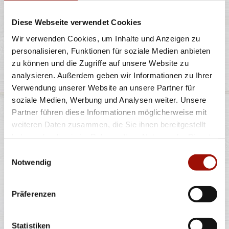
Diese Webseite verwendet Cookies
einfach
Wir verwenden Cookies, um Inhalte und Anzeigen zu
9,90 €
personalisieren, Funktionen für soziale Medien anbieten
zu können und die Zugriffe auf unsere Website zu
analysieren. Außerdem geben wir Informationen zu Ihrer
Verwendung unserer Website an unsere Partner für
soziale Medien, Werbung und Analysen weiter. Unsere
Alle Preise in €. Alle Preise inkl. gesetzl. MwSt. Alle Angaben zu
Partner führen diese Informationen möglicherweise mit
Grammaturen oder Durchmessern, bspw. der Pizzen sind circa-
Angaben und können durch die Zubereitung geringfügig variieren.
weiteren Daten zusammen, die Sie ihnen bereitgestellt
Verwendete Abbildungen können von den tatsächlich gelieferten
haben oder die sie im Rahmen Ihrer Nutzung der Dienste
Produkten abweichen. Wir liefern innerhalb von ca. 30 Minuten.
gesammelt haben.
Einwilligungsauswahl
* Weitere Produktinformationen zu vorverpackten Lebensmitteln
finden Sie unter www.pizzamax.de/produktinformationen
Notwendig
** Informationen zu möglichen Spuren von Allergenen seitens unsere
Hersteller finden Sie unter www.pizzamax.de/produktinformationen
Zusatzstoffe:
Präferenzen
1 - mit Farbstoffen 2 - mit Konservierungsmittel 3 - mit
Antioxidationsmittel 4 - mit Geschmacksverstärker 5 - geschwefelt 6 -
geschwärzt 7 - gewachst 8 - mit Phosphat/en (bei Fleischerzeugnissen)
Statistiken
9 - mit Süßungsmittel 10 - mit Süßungsmitteln 11 - mit (einer)