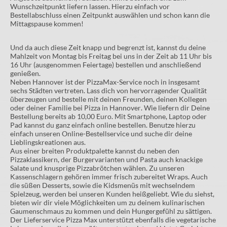
Wunschzeitpunkt liefern lassen. Hierzu einfach vor
Bestellabschluss einen Zeitpunkt auswählen und schon kann die
Mittagspause kommen!
Und da auch diese Zeit knapp und begrenzt ist, kannst du deine
Mahlzeit von Montag bis Freitag bei uns in der Zeit ab 11 Uhr bis
16 Uhr (ausgenommen Feiertage) bestellen und anschließend
genießen.
Neben Hannover ist der PizzaMax-Service noch in insgesamt
sechs Städten vertreten. Lass dich von hervorragender Qualität
überzeugen und bestelle mit deinen Freunden, deinen Kollegen
oder deiner Familie bei Pizza in Hannover. Wie liefern dir Deine
Bestellung bereits ab 10,00 Euro. Mit Smartphone, Laptop oder
Pad kannst du ganz einfach online bestellen. Benutze hierzu
einfach unseren Online-Bestellservice und suche dir deine
Lieblingskreationen aus.
Aus einer breiten Produktpalette kannst du neben den
Pizzaklassikern, der Burgervarianten und Pasta auch knackige
Salate und knusprige Pizzabrötchen wählen. Zu unseren
Kassenschlagern gehören immer frisch zubereitet Wraps. Auch
die süßen Desserts, sowie die Kidsmenüs mit wechselndem
Spielzeug, werden bei unseren Kunden heißgeliebt. Wie du siehst,
bieten wir dir viele Möglichkeiten um zu deinem kulinarischen
Gaumenschmaus zu kommen und dein Hungergefühl zu sättigen.
Der Lieferservice Pizza Max unterstützt ebenfalls die vegetarische