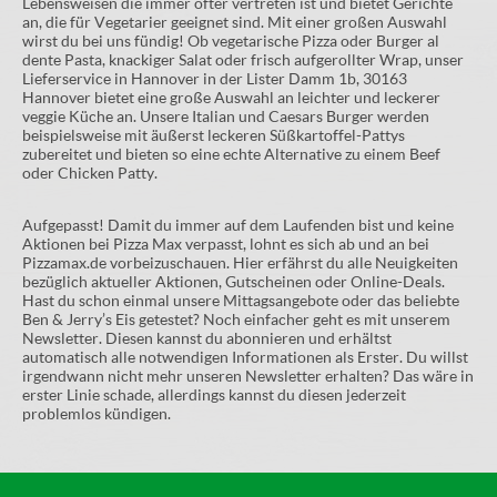
Lebensweisen die immer öfter vertreten ist und bietet Gerichte
an, die für Vegetarier geeignet sind. Mit einer großen Auswahl
wirst du bei uns fündig! Ob vegetarische Pizza oder Burger al
dente Pasta, knackiger Salat oder frisch aufgerollter Wrap, unser
Lieferservice in Hannover in der Lister Damm 1b, 30163
Hannover bietet eine große Auswahl an leichter und leckerer
veggie Küche an. Unsere Italian und Caesars Burger werden
beispielsweise mit äußerst leckeren Süßkartoffel-Pattys
zubereitet und bieten so eine echte Alternative zu einem Beef
oder Chicken Patty.
Aufgepasst! Damit du immer auf dem Laufenden bist und keine
Aktionen bei Pizza Max verpasst, lohnt es sich ab und an bei
Pizzamax.de vorbeizuschauen. Hier erfährst du alle Neuigkeiten
bezüglich aktueller Aktionen, Gutscheinen oder Online-Deals.
Hast du schon einmal unsere Mittagsangebote oder das beliebte
Ben & Jerry’s Eis getestet? Noch einfacher geht es mit unserem
Newsletter. Diesen kannst du abonnieren und erhältst
automatisch alle notwendigen Informationen als Erster. Du willst
irgendwann nicht mehr unseren Newsletter erhalten? Das wäre in
erster Linie schade, allerdings kannst du diesen jederzeit
problemlos kündigen.