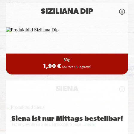
SIZILIANA DIP
80g
1,90 €
(23,75 € / Kilogramm)
SIENA
Siena ist nur Mittags bestellbar!
mit Pizza Teig, Tomatensauce, Gouda,
Hähnchenbrustfilet, Broccoli, Sauce
...
mehr