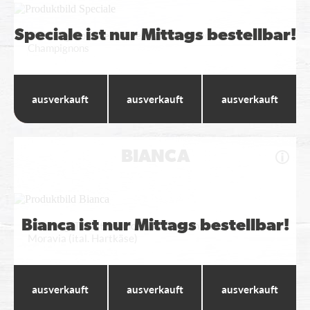
Speciale ist nur Mittags bestellbar!
Pizzateig, Tomatensauce, Gouda, Hinterschinken,
Champignons
Wumbo
Maxi
Standard
---
---
---
BIANCA
Bianca ist nur Mittags bestellbar!
Pizzateig, Tomatensauce, Gouda, Tomaten, Rucola, Gran
Moravia (ital. Hartkäse)
Wumbo
Maxi
Standard
---
---
---