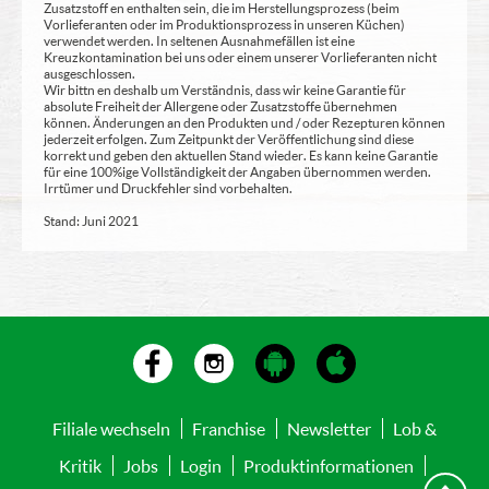
Zusatzstoff en enthalten sein, die im Herstellungsprozess (beim
Vorlieferanten oder im Produktionsprozess in unseren Küchen)
verwendet werden. In seltenen Ausnahmefällen ist eine
Kreuzkontamination bei uns oder einem unserer Vorlieferanten nicht
ausgeschlossen.
Wir bittn en deshalb um Verständnis, dass wir keine Garantie für
absolute Freiheit der Allergene oder Zusatzstoffe übernehmen
können. Änderungen an den Produkten und / oder Rezepturen können
jederzeit erfolgen. Zum Zeitpunkt der Veröffentlichung sind diese
korrekt und geben den aktuellen Stand wieder. Es kann keine Garantie
für eine 100%ige Vollständigkeit der Angaben übernommen werden.
Irrtümer und Druckfehler sind vorbehalten.
Stand: Juni 2021
Filiale wechseln
Franchise
Newsletter
Lob &
Kritik
Jobs
Login
Produktinformationen