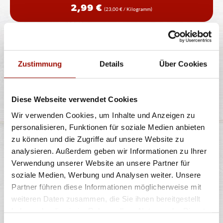
2,99 €
(23,00 € / Kilogramm)
TIRAMISU
Zustimmung
Details
Über Cookies
italienisches Dessert mit Mascarponecreme, Biskuit
Diese Webseite verwendet Cookies
und Kaffee und Kakao (ohne
...
mehr
Wir verwenden Cookies, um Inhalte und Anzeigen zu
personalisieren, Funktionen für soziale Medien anbieten
zu können und die Zugriffe auf unsere Website zu
90g
analysieren. Außerdem geben wir Informationen zu Ihrer
3,99 €
(44,33 € / Kilogramm)
Verwendung unserer Website an unsere Partner für
soziale Medien, Werbung und Analysen weiter. Unsere
Partner führen diese Informationen möglicherweise mit
weiteren Daten zusammen, die Sie ihnen bereitgestellt
haben oder die sie im Rahmen Ihrer Nutzung der Dienste
Alle Preise in €. Alle Preise inkl. gesetzl. MwSt. Alle Angaben zu
gesammelt haben.