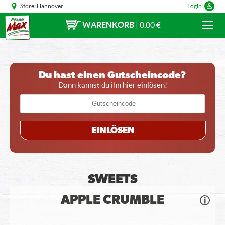
Store:
Hannover
Login
WARENKORB
|
0,00 €
Du hast einen Gutscheincode?
Dann kannst du ihn hier einlösen!
EINLÖSEN
SWEETS
APPLE CRUMBLE