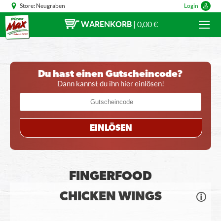
Store:
Neugraben
Login
WARENKORB
|
0,00 €
Du hast einen Gutscheincode?
Dann kannst du ihn hier einlösen!
EINLÖSEN
FINGERFOOD
CHICKEN WINGS