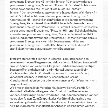
gewonnene Erzeugnisse H1 - enthält Schalenfrüchte sowie daraus
gewonnene Erzeugnisse / Mandeln H2 - enthält Schalenfrüchte sowie
daraus gewonnene Erzeugnisse / Haselnüsse H3 - enthält
Schalenfrüchte sowie daraus gewonnene Erzeugnisse / Walnüsse H4 -
enthält Schalenfrüchte sowie daraus gewonnene Erzeugnisse /
Kaschunüsse H5 - enthält Schalenfrüchte sowie daraus gewonnene
Erzeugnisse / Pecannüsse H6 - enthält Schalenfrüchte sowie daraus
gewonnene Erzeugnisse / Paranüsse H7 - enthält Schalenfrüchte sowie
daraus gewonnene Erzeugnisse / Pistazien H8 - enthält Schalenfrüchte
sowie daraus gewonnene Erzeugnisse / Macadamianüsse I - enthält
Sellerie und daraus gewonnene Erzeugnisse J - enthält Senf und daraus
gewonnene Erzeugnisse K - enthält Sesamsamen und daraus
gewonnene Erzeugnisse L - enthält Sulfit oder Schwefeldioxid M -
enthält Lupinen und daraus gewonnene Erzeugnisse
Trotz größter Sorgfalt können in unseren Produkten neben den
gekennzeichneten Allergenen und deklarationspflichtigen Zusatzstoff
en auch Spuren von weiteren Allergenen und deklarationspflichtigen
Zusatzstoff en enthalten sein, die im Herstellungsprozess (beim
Vorlieferanten oder im Produktionsprozess in unseren Küchen)
verwendet werden. In seltenen Ausnahmefällen ist eine
Kreuzkontamination bei uns oder einem unserer Vorlieferanten nicht
ausgeschlossen.
Wir bittn en deshalb um Verständnis, dass wir keine Garantie für
absolute Freiheit der Allergene oder Zusatzstoffe übernehmen
können. Änderungen an den Produkten und / oder Rezepturen können
jederzeit erfolgen. Zum Zeitpunkt der Veröffentlichung sind diese
korrekt und geben den aktuellen Stand wieder. Es kann keine Garantie
für eine 100%ige Vollständigkeit der Angaben übernommen werden.