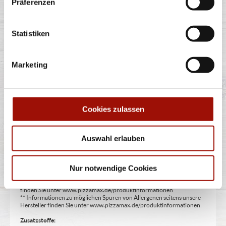
Präferenzen
Pizzateigecken, Knoblauchcreme, unsere Empfehlung:
Siziliana Dip (aus Tomatencreme
...
mehr
Statistiken
Marketing
6,99 €
Cookies zulassen
Alle Preise in €. Alle Preise inkl. gesetzl. MwSt. Alle Angaben zu
Auswahl erlauben
Grammaturen oder Durchmessern, bspw. der Pizzen sind circa-
Angaben und können durch die Zubereitung geringfügig variieren.
Verwendete Abbildungen können von den tatsächlich gelieferten
Produkten abweichen. Wir liefern innerhalb von ca. 30 Minuten.
Nur notwendige Cookies
* Weitere Produktinformationen zu vorverpackten Lebensmitteln
finden Sie unter www.pizzamax.de/produktinformationen
** Informationen zu möglichen Spuren von Allergenen seitens unsere
Hersteller finden Sie unter www.pizzamax.de/produktinformationen
Zusatzstoffe: