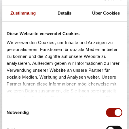
Zustimmung
Details
Über Cookies
7,99 €
Diese Webseite verwendet Cookies
POMMES
Wir verwenden Cookies, um Inhalte und Anzeigen zu
personalisieren, Funktionen für soziale Medien anbieten
zu können und die Zugriffe auf unsere Website zu
analysieren. Außerdem geben wir Informationen zu Ihrer
Knusprige Pommes Frites inclusive Dip nach Wahl
Verwendung unserer Website an unsere Partner für
soziale Medien, Werbung und Analysen weiter. Unsere
Partner führen diese Informationen möglicherweise mit
5,49 €
weiteren Daten zusammen, die Sie ihnen bereitgestellt
haben oder die sie im Rahmen Ihrer Nutzung der Dienste
gesammelt haben.
Einwilligungsauswahl
FLATBREAD SIZILIANA
Notwendig