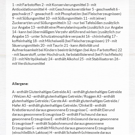
1 - mit Farbstoffen 2 - mit Konservierungsmittel 3 - mit
Antioxidationsmittel 4 - mit Geschmacksverstärker 5 - geschwefelt 6 -
geschwärzt 7 - gewachst 8 - mit Phosphat/en (bei Fleischerzeugnissen)
9 - mit Süßungsmittel 10 - mit Süßungsmitteln 11 - mit (einer)
Zuckerart/en und Süßungsmittel/n 12 - nur bei Tafelsüßen zusätzlich
zur Angabe 13 - enthält eine Phenylalaninquelle (zusätzlich zur Angabe
14 - kann bei übermäßigem Verzehr abführend wirken (zusätzlich zur
Angabe 15 - unter Schutzatmosphäre verpackt 16 - chininhaltig 17 -
koffeinhaltig 18 - mit Milcheiweiß (bei Fleischerzeugnissen) 19 - mit
Säuerungsmitteln 20 - mit Taurin 21 - kann Aktivität und
Aufmerksamkeit bei Kindern beeinträchtigen (bei Azo-Farbstoffen) 22
- mit Sauerstoff, unter Hochdruck, farbstabilisierend (bei Frischfleisch)
23 - mit Nitritpökelsalz 24 - enthält Alkohol 25 - mit Stabilisatoren 26 -
mit Verdickunsmittel
Allergene:
A - enthält Glutenhaltiges Getreide A1 - enthält glutenhaltiges Getreide
/ Weizen A2 - enthält glutenhaltiges Getreide / Roggen A3 - enthält
glutenhaltiges Getreide / Gerste A4 - enthält glutenhaltiges Getreide /
Hafer A5 - enthält glutenhaltiges Getreide / Dinkel B - enthält
Krebstiere und daraus gewonnene Erzeugnisse C - enthält Eier und
daraus gewonnene Erzeugnisse D - enthält Fische und daraus
gewonnene Erzeugnisse E - enthält Erdnüsse und daraus gewonnene
Erzeugnisse F - enthält Sojabohnen und daraus gewonnene
Erzeugnisse G - enthält Milch und daraus gewonnene Erzeugnisse
(einschließlich Laktose) H - enthält Schalenfrüchte sowie daraus