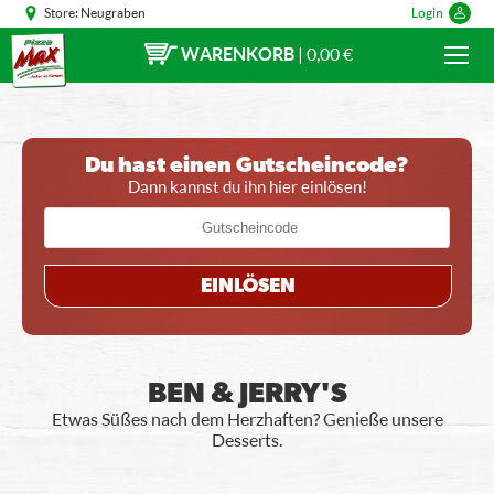
Store:
Neugraben
Login
WARENKORB
|
0,00 €
Du hast einen Gutscheincode?
Dann kannst du ihn hier einlösen!
EINLÖSEN
BEN & JERRY'S
Etwas Süßes nach dem Herzhaften? Genieße unsere
Desserts.