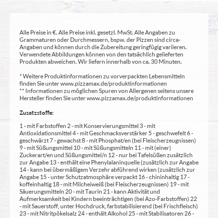
Alle Preise in €. Alle Preise inkl. gesetzl. MwSt. Alle Angaben zu
Grammaturen oder Durchmessern, bspw. der Pizzen sind circa-
Angaben und können durch die Zubereitung geringfügig variieren.
Verwendete Abbildungen können von den tatsächlich gelieferten
Produkten abweichen. Wir liefern innerhalb von ca. 30 Minuten.
* Weitere Produktinformationen zu vorverpackten Lebensmitteln
finden Sie unter www.pizzamax.de/produktinformationen
** Informationen zu möglichen Spuren von Allergenen seitens unsere
Hersteller finden Sie unter www.pizzamax.de/produktinformationen
Zusatzstoffe:
1 - mit Farbstoffen 2 - mit Konservierungsmittel 3 - mit
Antioxidationsmittel 4 - mit Geschmacksverstärker 5 - geschwefelt 6 -
geschwärzt 7 - gewachst 8 - mit Phosphat/en (bei Fleischerzeugnissen)
9 - mit Süßungsmittel 10 - mit Süßungsmitteln 11 - mit (einer)
Zuckerart/en und Süßungsmittel/n 12 - nur bei Tafelsüßen zusätzlich
zur Angabe 13 - enthält eine Phenylalaninquelle (zusätzlich zur Angabe
14 - kann bei übermäßigem Verzehr abführend wirken (zusätzlich zur
Angabe 15 - unter Schutzatmosphäre verpackt 16 - chininhaltig 17 -
koffeinhaltig 18 - mit Milcheiweiß (bei Fleischerzeugnissen) 19 - mit
Säuerungsmitteln 20 - mit Taurin 21 - kann Aktivität und
Aufmerksamkeit bei Kindern beeinträchtigen (bei Azo-Farbstoffen) 22
- mit Sauerstoff, unter Hochdruck, farbstabilisierend (bei Frischfleisch)
23 - mit Nitritpökelsalz 24 - enthält Alkohol 25 - mit Stabilisatoren 26 -