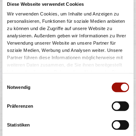
Diese Webseite verwendet Cookies
Eiscreme mit Pistazie, mit Pistaziensauce und
Wir verwenden Cookies, um Inhalte und Anzeigen zu
Milchschokolade, bestreut mit
...
mehr
personalisieren, Funktionen für soziale Medien anbieten
zu können und die Zugriffe auf unsere Website zu
analysieren. Außerdem geben wir Informationen zu Ihrer
440ml
Verwendung unserer Website an unsere Partner für
7,99 €
(18,16 € / 1,0L)
soziale Medien, Werbung und Analysen weiter. Unsere
Partner führen diese Informationen möglicherweise mit
weiteren Daten zusammen, die Sie ihnen bereitgestellt
MAGNUM BON BON MILK
haben oder die sie im Rahmen Ihrer Nutzung der Dienste
CHOCOLATE & CHERRY
gesammelt haben.
Einwilligungsauswahl
Notwendig
Eiscreme mit Sauerkirschensauce, umhüllt von
Präferenzen
Milchschokolade und Zuckerstückchen
...
mehr
Statistiken
12x17ml
204ml