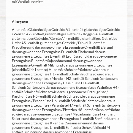
mit Verdickunsmittel
Allergene:
A - enthält Glutenhaltiges Getreide A1 - enthält glutenhaltiges Getreide
/ Weizen A2 - enthält glutenhaltiges Getreide / Roggen A3 - enthält
glutenhaltiges Getreide / Gerste A4 - enthält glutenhaltiges Getreide /
Hafer A5 - enthält glutenhaltiges Getreide / Dinkel B - enthält
Krebstiere und daraus gewonnene Erzeugnisse C - enthält Eier und
daraus gewonnene Erzeugnisse D - enthält Fische und daraus
gewonnene Erzeugnisse E - enthält Erdnüsse und daraus gewonnene
Erzeugnisse F - enthält Sojabohnen und daraus gewonnene
Erzeugnisse G - enthält Milch und daraus gewonnene Erzeugnisse
(einschließlich Laktose) H - enthält Schalenfrüchte sowie daraus
gewonnene Erzeugnisse H1 - enthält Schalenfrüchte sowie daraus
gewonnene Erzeugnisse / Mandeln H2 - enthält Schalenfrüchte sowie
daraus gewonnene Erzeugnisse / Haselnüsse H3 - enthält
Schalenfrüchte sowie daraus gewonnene Erzeugnisse / Walnüsse H4 -
enthält Schalenfrüchte sowie daraus gewonnene Erzeugnisse /
Kaschunüsse H5 - enthält Schalenfrüchte sowie daraus gewonnene
Erzeugnisse / Pecannüsse H6 - enthält Schalenfrüchte sowie daraus
gewonnene Erzeugnisse / Paranüsse H7 - enthält Schalenfrüchte sowie
daraus gewonnene Erzeugnisse / Pistazien H8 - enthält Schalenfrüchte
sowie daraus gewonnene Erzeugnisse / Macadamianüsse I - enthält
Sellerie und daraus gewonnene Erzeugnisse J - enthält Senf und daraus
gewonnene Erzeugnisse K - enthält Sesamsamen und daraus
gewonnene Erzeugnisse L - enthält Sulfit oder Schwefeldioxid M -
enthält Lupinen und daraus gewonnene Erzeugnisse