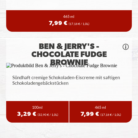
465 ml
7,99 €
(17,18 € / 1,0L)
BEN & JERRY'S -
CHOCOLATE FUDGE
BROWNIE
Sündhaft cremige Schokoladen-Eiscreme mit saftigen
Schokoladengebäckstücken
100ml
465 ml
3,29 €
7,99 €
(32,90 € / 1,0L)
(17,18 € / 1,0L)