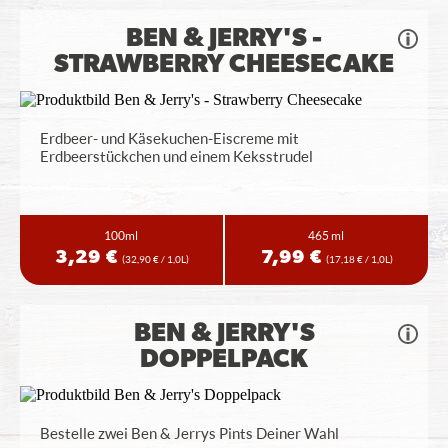
BEN & JERRY'S -
STRAWBERRY CHEESECAKE
Erdbeer- und Käsekuchen-Eiscreme mit
Erdbeerstückchen und einem Keksstrudel
100ml
465 ml
3,29 €
7,99 €
(32,90 € / 1,0L)
(17,18 € / 1,0L)
BEN & JERRY'S
DOPPELPACK
Bestelle zwei Ben & Jerrys Pints Deiner Wahl