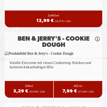
2x465ml
12,99 €
(13,97 € / 1,0L)
BEN & JERRY'S - COOKIE
DOUGH
Vanille-Eiscreme mit riesen Cookieteig-Stücken und
leckeren kakaohaltigen Bits
100ml
465 ml
3,29 €
7,99 €
(32,90 € / 1,0L)
(17,18 € / 1,0L)