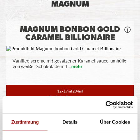
MAGNUM
MAGNUM BONBON GOLD
CARAMEL BILLIONAIRE
Vanilleeiscreme mit gesalzener Karamellsauce, umhüllt
von weißer Schokolade mit
...
mehr
12x17ml
204ml
6,99 €
(34,26 € / 100g)
MAGNUM PISTACHIO
Zustimmung
Details
Über Cookies