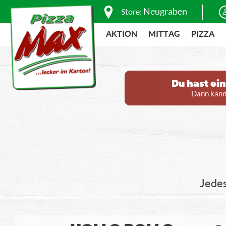
Neugraben
Store:
AKTION
MITTAG
PIZZA
Du hast ei
Dann kanns
Jedes