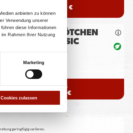
12,40 €
 Medien anbieten zu können
hrer Verwendung unserer
 führen diese Informationen
PIZZABRÖTCHEN
ie im Rahmen Ihrer Nutzung
CLASSIC
Gebackener Pizzateig
Marketing
8 Stück
3,99 €
Cookies zulassen
eitung geringfügig variieren.