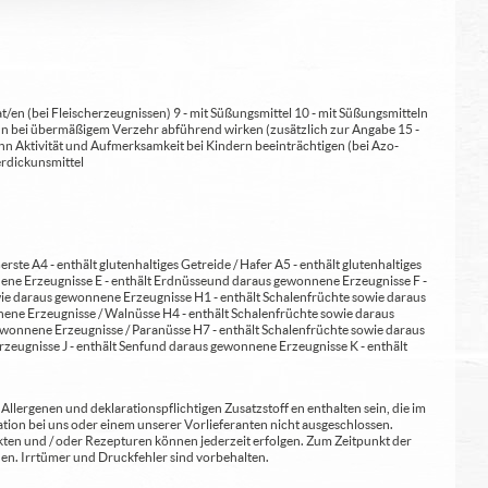
at/en (bei Fleischerzeugnissen) 9 - mit Süßungsmittel 10 - mit Süßungsmitteln
 kann bei übermäßigem Verzehr abführend wirken (zusätzlich zur Angabe 15 -
kann Aktivität und Aufmerksamkeit bei Kindern beeinträchtigen (bei Azo-
Verdickunsmittel
erste A4 - enthält glutenhaltiges Getreide / Hafer A5 - enthält glutenhaltiges
nene Erzeugnisse E - enthält Erdnüsse und daraus gewonnene Erzeugnisse F -
wie daraus gewonnene Erzeugnisse H1 - enthält Schalenfrüchte sowie daraus
ene Erzeugnisse / Walnüsse H4 - enthält Schalenfrüchte sowie daraus
wonnene Erzeugnisse / Paranüsse H7 - enthält Schalenfrüchte sowie daraus
zeugnisse J - enthält Senf und daraus gewonnene Erzeugnisse K - enthält
lergenen und deklarationspflichtigen Zusatzstoff en enthalten sein, die im
ion bei uns oder einem unserer Vorlieferanten nicht ausgeschlossen.
kten und / oder Rezepturen können jederzeit erfolgen. Zum Zeitpunkt der
en. Irrtümer und Druckfehler sind vorbehalten.