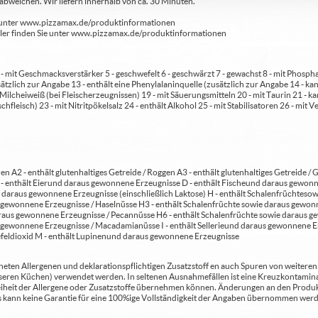
bweichen. Wir liefern innerhalb von ca. 30 Minuten.
ie unter www.pizzamax.de/produktinformationen
eller finden Sie unter www.pizzamax.de/produktinformationen
 4 - mit Geschmacksverstärker 5 - geschwefelt 6 - geschwärzt 7 - gewachst 8 - mit Phosph
usätzlich zur Angabe 13 - enthält eine Phenylalaninquelle (zusätzlich zur Angabe 14 -
t Milcheiweiß (bei Fleischerzeugnissen) 19 - mit Säuerungsmitteln 20 - mit Taurin 21 - 
chfleisch) 23 - mit Nitritpökelsalz 24 - enthält Alkohol 25 - mit Stabilisatoren 26 - mit 
en A2 - enthält glutenhaltiges Getreide / Roggen A3 - enthält glutenhaltiges Getreide / G
C - enthält Eier und daraus gewonnene Erzeugnisse D - enthält Fische und daraus gewon
daraus gewonnene Erzeugnisse (einschließlich Laktose) H - enthält Schalenfrüchte so
gewonnene Erzeugnisse / Haselnüsse H3 - enthält Schalenfrüchte sowie daraus gewonn
aus gewonnene Erzeugnisse / Pecannüsse H6 - enthält Schalenfrüchte sowie daraus ge
 gewonnene Erzeugnisse / Macadamianüsse I - enthält Sellerie und daraus gewonnene Er
feldioxid M - enthält Lupinen und daraus gewonnene Erzeugnisse
ten Allergenen und deklarationspflichtigen Zusatzstoff en auch Spuren von weiteren Al
seren Küchen) verwendet werden. In seltenen Ausnahmefällen ist eine Kreuzkontaminat
Freiheit der Allergene oder Zusatzstoffe übernehmen können. Änderungen an den Produ
 Es kann keine Garantie für eine 100%ige Vollständigkeit der Angaben übernommen werd