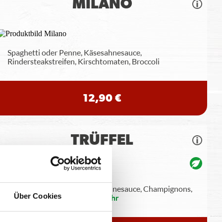
MILANO
Spaghetti oder Penne, Käsesahnesauce,
Rindersteakstreifen, Kirschtomaten, Broccoli
12,90 €
TRÜFFEL
Spaghetti oder Penne, Käsesahnesauce, Champignons,
Über Cookies
Gran Moravia (Hartkäse),
...
mehr