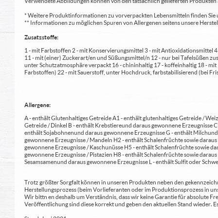
Verwendete Abbildungen können von den tatsächlich gelieferten Produkten a
* Weitere Produktinformationen zu vorverpackten Lebensmitteln finden S
** Informationen zu möglichen Spuren von Allergenen seitens unsere Herst
Zusatzstoffe:
1 - mit Farbstoffen 2 - mit Konservierungsmittel 3 - mit Antioxidationsmittel
11 - mit (einer) Zuckerart/en und Süßungsmittel/n 12 - nur bei Tafelsüßen z
unter Schutzatmosphäre verpackt 16 - chininhaltig 17 - koffeinhaltig 18 - mi
Farbstoffen) 22 - mit Sauerstoff, unter Hochdruck, farbstabilisierend (bei Fris
Allergene:
A - enthält Glutenhaltiges Getreide A1 - enthält glutenhaltiges Getreide / Weiz
Getreide / Dinkel B - enthält Krebstiere und daraus gewonnene Erzeugnisse 
enthält Sojabohnen und daraus gewonnene Erzeugnisse G - enthält Milch und 
gewonnene Erzeugnisse / Mandeln H2 - enthält Schalenfrüchte sowie daraus 
gewonnene Erzeugnisse / Kaschunüsse H5 - enthält Schalenfrüchte sowie dar
gewonnene Erzeugnisse / Pistazien H8 - enthält Schalenfrüchte sowie daraus
Sesamsamen und daraus gewonnene Erzeugnisse L - enthält Sulfit oder Schwe
Trotz größter Sorgfalt können in unseren Produkten neben den gekennzeichne
Herstellungsprozess (beim Vorlieferanten oder im Produktionsprozess in un
Wir bittn en deshalb um Verständnis, dass wir keine Garantie für absolute 
Veröffentlichung sind diese korrekt und geben den aktuellen Stand wieder.