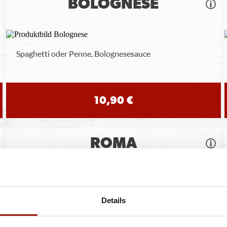
BOLOGNESE
Spaghetti oder Penne, Bolognesesauce
10,90 €
ROMA
Spaghetti oder Penne, Käsesahnesauce, Basilikumpesto,
Details
Rucola, Kirschtomaten, Gran
...
mehr