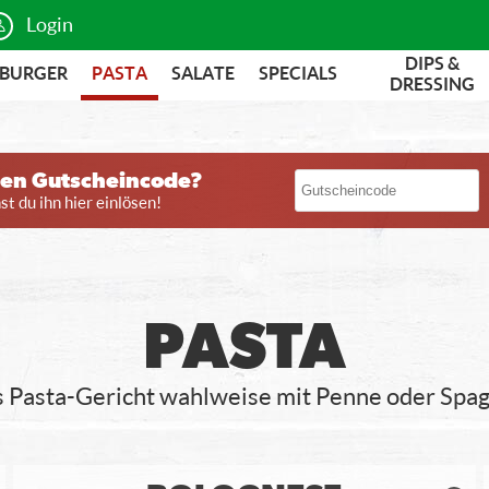
Login
DIPS &
BURGER
PASTA
SALATE
SPECIALS
DRESSING
nen Gutscheincode?
t du ihn hier einlösen!
PASTA
 Pasta-Gericht wahlweise mit Penne oder Spag