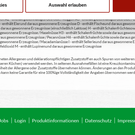
ies
Auswahl erlauben
en A2 - enthält glutenhaltiges Getreide / Roggen A3 - enthält glutenhaltiges Getreide / G
C - enthält Eier und daraus gewonnene Erzeugnisse D - enthält Fische und daraus gewon
daraus gewonnene Erzeugnisse (einschließlich Laktose) H - enthält Schalenfrüchte so
gewonnene Erzeugnisse / Haselnüsse H3 - enthält Schalenfrüchte sowie daraus gewonn
aus gewonnene Erzeugnisse / Pecannüsse H6 - enthält Schalenfrüchte sowie daraus ge
 gewonnene Erzeugnisse / Macadamianüsse I - enthält Sellerie und daraus gewonnene Er
feldioxid M - enthält Lupinen und daraus gewonnene Erzeugnisse
ten Allergenen und deklarationspflichtigen Zusatzstoff en auch Spuren von weiteren Al
seren Küchen) verwendet werden. In seltenen Ausnahmefällen ist eine Kreuzkontaminat
Freiheit der Allergene oder Zusatzstoffe übernehmen können. Änderungen an den Produ
 Es kann keine Garantie für eine 100%ige Vollständigkeit der Angaben übernommen werd
Jobs
Login
Produktinformationen
Datenschutz
Impres