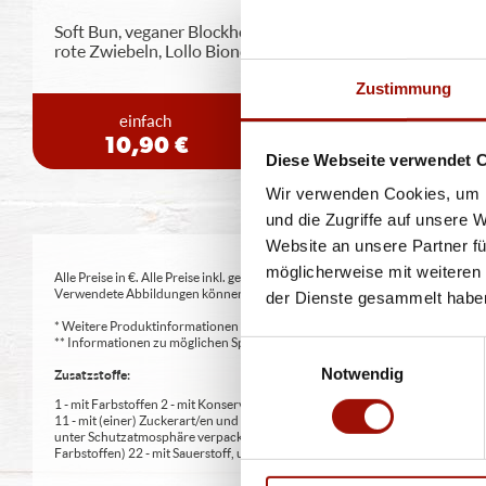
Soft Bun, veganer Blockhouse Burger (125g), Tomaten,
rote Zwiebeln, Lollo Bionda
...
mehr
Zustimmung
einfach
doppelt
10,90 €
13,90 €
Diese Webseite verwendet 
Wir verwenden Cookies, um I
und die Zugriffe auf unsere 
Website an unsere Partner fü
möglicherweise mit weiteren
Alle Preise in €. Alle Preise inkl. gesetzl. MwSt. Alle Angaben zu Grammatu
Verwendete Abbildungen können von den tatsächlich gelieferten Produkten a
der Dienste gesammelt habe
* Weitere Produktinformationen zu vorverpackten Lebensmitteln finden S
** Informationen zu möglichen Spuren von Allergenen seitens unsere Herst
Einwilligungsauswahl
Notwendig
Zusatzstoffe:
1 - mit Farbstoffen 2 - mit Konservierungsmittel 3 - mit Antioxidationsmittel
11 - mit (einer) Zuckerart/en und Süßungsmittel/n 12 - nur bei Tafelsüßen z
unter Schutzatmosphäre verpackt 16 - chininhaltig 17 - koffeinhaltig 18 - mi
Farbstoffen) 22 - mit Sauerstoff, unter Hochdruck, farbstabilisierend (bei Fris