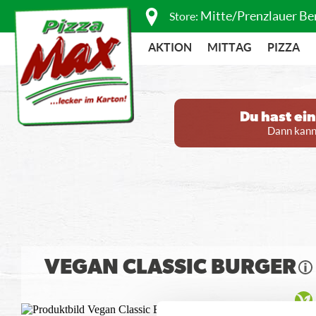
Mitte/Prenzlauer Be
Store:
AKTION
MITTAG
PIZZA
Du hast ei
Dann kanns
VEGAN CLASSIC BURGER