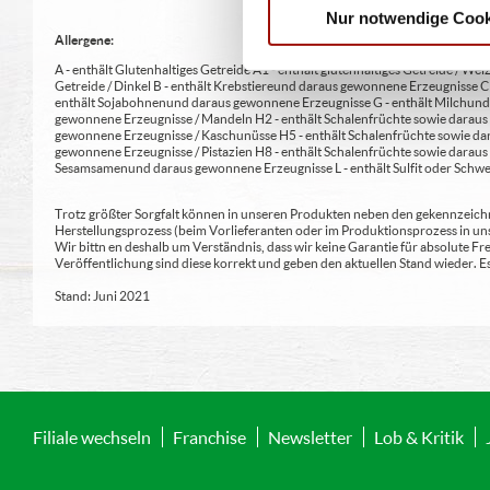
Nur notwendige Cook
Allergene:
A - enthält Glutenhaltiges Getreide A1 - enthält glutenhaltiges Getreide / Weiz
Getreide / Dinkel B - enthält Krebstiere und daraus gewonnene Erzeugnisse 
enthält Sojabohnen und daraus gewonnene Erzeugnisse G - enthält Milch und 
gewonnene Erzeugnisse / Mandeln H2 - enthält Schalenfrüchte sowie daraus 
gewonnene Erzeugnisse / Kaschunüsse H5 - enthält Schalenfrüchte sowie dar
gewonnene Erzeugnisse / Pistazien H8 - enthält Schalenfrüchte sowie daraus
Sesamsamen und daraus gewonnene Erzeugnisse L - enthält Sulfit oder Schwe
Trotz größter Sorgfalt können in unseren Produkten neben den gekennzeichne
Herstellungsprozess (beim Vorlieferanten oder im Produktionsprozess in un
Wir bittn en deshalb um Verständnis, dass wir keine Garantie für absolute 
Veröffentlichung sind diese korrekt und geben den aktuellen Stand wieder.
Stand: Juni 2021
Filiale wechseln
Franchise
Newsletter
Lob & Kritik