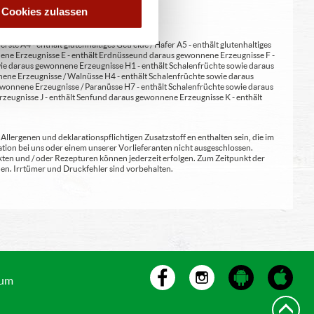
Cookies zulassen
erste A4 - enthält glutenhaltiges Getreide / Hafer A5 - enthält glutenhaltiges
nene Erzeugnisse E - enthält Erdnüsse und daraus gewonnene Erzeugnisse F -
wie daraus gewonnene Erzeugnisse H1 - enthält Schalenfrüchte sowie daraus
ene Erzeugnisse / Walnüsse H4 - enthält Schalenfrüchte sowie daraus
wonnene Erzeugnisse / Paranüsse H7 - enthält Schalenfrüchte sowie daraus
zeugnisse J - enthält Senf und daraus gewonnene Erzeugnisse K - enthält
lergenen und deklarationspflichtigen Zusatzstoff en enthalten sein, die im
ion bei uns oder einem unserer Vorlieferanten nicht ausgeschlossen.
kten und / oder Rezepturen können jederzeit erfolgen. Zum Zeitpunkt der
en. Irrtümer und Druckfehler sind vorbehalten.
sum