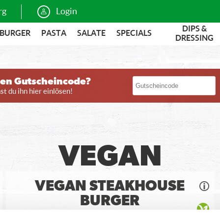
rg
Login
DIPS &
BURGER
PASTA
SALATE
SPECIALS
DRESSING
nen Gutscheincode?
t du ihn hier einlösen!
VEGAN
VEGAN STEAKHOUSE
BURGER