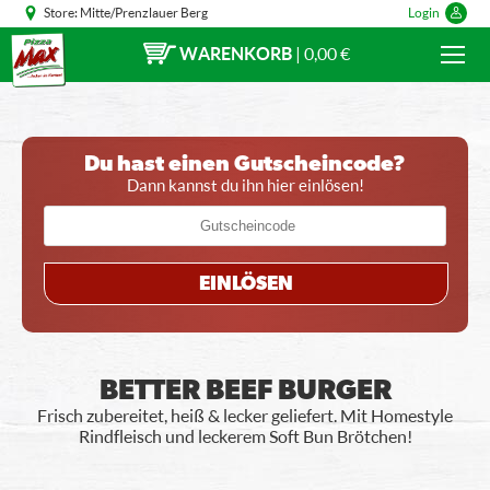
Store:
Mitte/Prenzlauer Berg
Login
WARENKORB
|
0,00 €
Du hast einen Gutscheincode?
Dann kannst du ihn hier einlösen!
EINLÖSEN
BETTER BEEF BURGER
Frisch zubereitet, heiß & lecker geliefert. Mit Homestyle
Rindfleisch und leckerem Soft Bun Brötchen!