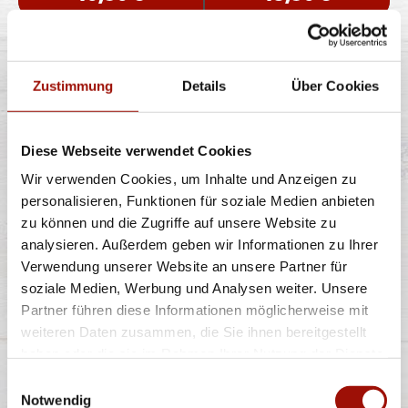
BBQ CHEESE BURGER
Zustimmung
Details
Über Cookies
Diese Webseite verwendet Cookies
Soft Bun, Homestyle Burger (125g) - 100% Rind, Bacon,
rote Zwiebeln, Lollo Bionda
...
mehr
Wir verwenden Cookies, um Inhalte und Anzeigen zu
personalisieren, Funktionen für soziale Medien anbieten
zu können und die Zugriffe auf unsere Website zu
einfach
doppelt
analysieren. Außerdem geben wir Informationen zu Ihrer
10,90 €
13,90 €
Verwendung unserer Website an unsere Partner für
soziale Medien, Werbung und Analysen weiter. Unsere
LOUISIANA BURGER
Partner führen diese Informationen möglicherweise mit
weiteren Daten zusammen, die Sie ihnen bereitgestellt
haben oder die sie im Rahmen Ihrer Nutzung der Dienste
gesammelt haben.
Einwilligungsauswahl
Notwendig
Soft Bun, Homestyle Burger (125g) - 100% Rind,