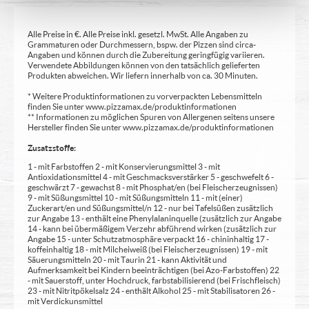
Alle Preise in €. Alle Preise inkl. gesetzl. MwSt. Alle Angaben zu
Grammaturen oder Durchmessern, bspw. der Pizzen sind circa-
Angaben und können durch die Zubereitung geringfügig variieren.
Verwendete Abbildungen können von den tatsächlich gelieferten
Produkten abweichen. Wir liefern innerhalb von ca. 30 Minuten.
* Weitere Produktinformationen zu vorverpackten Lebensmitteln
finden Sie unter www.pizzamax.de/produktinformationen
** Informationen zu möglichen Spuren von Allergenen seitens unsere
Hersteller finden Sie unter www.pizzamax.de/produktinformationen
Zusatzstoffe:
1 - mit Farbstoffen 2 - mit Konservierungsmittel 3 - mit
Antioxidationsmittel 4 - mit Geschmacksverstärker 5 - geschwefelt 6 -
geschwärzt 7 - gewachst 8 - mit Phosphat/en (bei Fleischerzeugnissen)
9 - mit Süßungsmittel 10 - mit Süßungsmitteln 11 - mit (einer)
Zuckerart/en und Süßungsmittel/n 12 - nur bei Tafelsüßen zusätzlich
zur Angabe 13 - enthält eine Phenylalaninquelle (zusätzlich zur Angabe
14 - kann bei übermäßigem Verzehr abführend wirken (zusätzlich zur
Angabe 15 - unter Schutzatmosphäre verpackt 16 - chininhaltig 17 -
koffeinhaltig 18 - mit Milcheiweiß (bei Fleischerzeugnissen) 19 - mit
Säuerungsmitteln 20 - mit Taurin 21 - kann Aktivität und
Aufmerksamkeit bei Kindern beeinträchtigen (bei Azo-Farbstoffen) 22
- mit Sauerstoff, unter Hochdruck, farbstabilisierend (bei Frischfleisch)
23 - mit Nitritpökelsalz 24 - enthält Alkohol 25 - mit Stabilisatoren 26 -
mit Verdickunsmittel