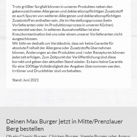
Trotz größter Sorgfalt können in unseren Produkten neben den
gekennzeichneten Allergenen und deklarationspflichtigen Zusatzstoff
en auch Spuren von weiteren Allergenen und deklarationspflichtigen
Zusatzstoff en enthalten sein, die im Herstellungsprozess (beim
Vorlieferanten oder im Produktionsprozess in unseren Küchen)
verwendet werden. In seltenen Ausnahmefällen ist eine
Kreuzkontamination bei uns oder einem unserer Vorlieferanten nicht
ausgeschlossen.
Wir bittn en deshalb um Verständnis, dass wir keine Garantie für
absolute Freiheit der Allergene oder Zusatzstoffe übernehmen
können. Änderungen an den Produkten und / oder Rezepturen können
jederzeit erfolgen. Zum Zeitpunkt der Veröffentlichung sind diese
korrekt und geben den aktuellen Stand wieder. Es kann keine Garantie
für eine 100%ige Vollständigkeit der Angaben übernommen werden.
Irrtümer und Druckfehler sind vorbehalten.
Stand: Juni 2021
Deinen Max Burger jetzt in Mitte/Prenzlauer
Berg bestellen
Ob ein Classic Burger, Chicken Burger, Veggie Burger oder Angus