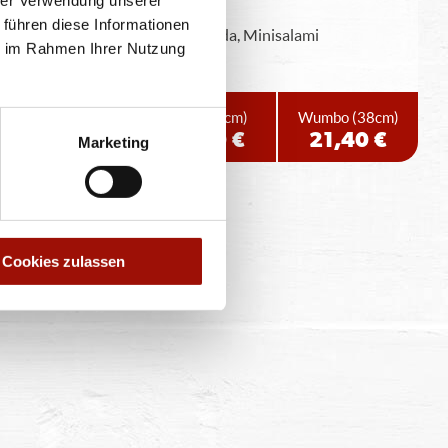
 führen diese Informationen
Pizzateig, Tomatensauce, Gouda, Minisalami
ie im Rahmen Ihrer Nutzung
Standard
(26cm)
Maxi
(32cm)
Wumbo
(38cm)
11,90 €
16,40 €
21,40 €
Marketing
Cookies zulassen