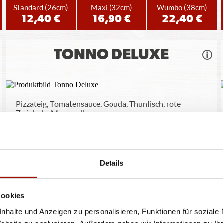
Standard
(26cm)
Maxi
(32cm)
Wumbo
(38cm)
12,40 €
16,90 €
22,40 €
TONNO DELUXE
Pizzateig, Tomatensauce, Gouda, Thunfisch, rote
Zwiebeln, Mozzarella
Standard
(26cm)
Maxi
(32cm)
Wumbo
(38cm)
12,90 €
17,90 €
23,90 €
Details
ORIENT
Cookies
nhalte und Anzeigen zu personalisieren, Funktionen für soziale
Website zu analysieren. Außerdem geben wir Informationen zu I