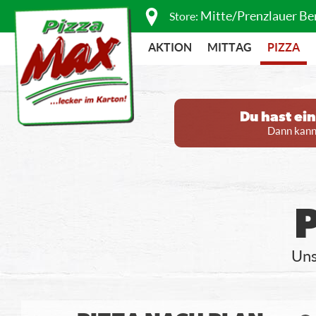
Mitte/Prenzlauer Be
Store:
AKTION
MITTAG
PIZZA
Du hast ei
Dann kanns
Uns