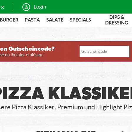
rg
Login
DIPS &
BURGER
PASTA
SALATE
SPECIALS
DRESSING
nen Gutscheincode?
t du ihn hier einlösen!
PIZZA KLASSIKE
ere Pizza Klassiker, Premium und Highlight Pi