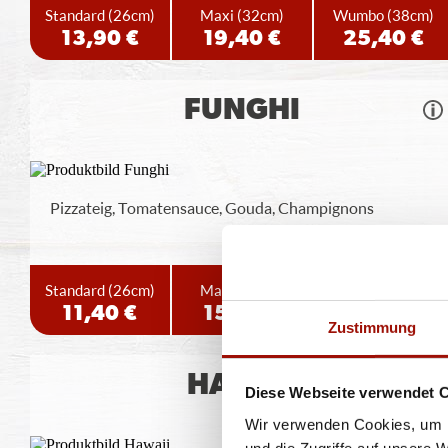
Standard
(26cm)
Maxi
(32cm)
Wumbo
(38cm)
13,90 €
19,40 €
25,40 €
FUNGHI
Pizzateig, Tomatensauce, Gouda, Champignons
Standard
(26cm)
Maxi
(32cm)
Wumbo
(38cm)
11,40 €
15,90 €
20,90 €
Zustimmung
HAWAII
Diese Webseite verwendet 
Wir verwenden Cookies, um I
und die Zugriffe auf unsere 