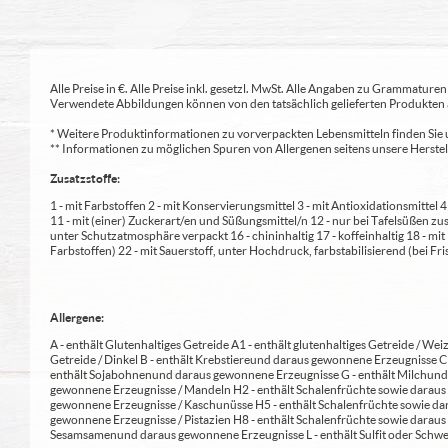
Alle Preise in €. Alle Preise inkl. gesetzl. MwSt. Alle Angaben zu Grammatu
Verwendete Abbildungen können von den tatsächlich gelieferten Produkten a
* Weitere Produktinformationen zu vorverpackten Lebensmitteln finden S
** Informationen zu möglichen Spuren von Allergenen seitens unsere Herst
Zusatzstoffe:
1 - mit Farbstoffen 2 - mit Konservierungsmittel 3 - mit Antioxidationsmittel
11 - mit (einer) Zuckerart/en und Süßungsmittel/n 12 - nur bei Tafelsüßen z
unter Schutzatmosphäre verpackt 16 - chininhaltig 17 - koffeinhaltig 18 - mi
Farbstoffen) 22 - mit Sauerstoff, unter Hochdruck, farbstabilisierend (bei Fris
Allergene:
A - enthält Glutenhaltiges Getreide A1 - enthält glutenhaltiges Getreide / Weiz
Getreide / Dinkel B - enthält Krebstiere und daraus gewonnene Erzeugnisse 
enthält Sojabohnen und daraus gewonnene Erzeugnisse G - enthält Milch und 
gewonnene Erzeugnisse / Mandeln H2 - enthält Schalenfrüchte sowie daraus 
gewonnene Erzeugnisse / Kaschunüsse H5 - enthält Schalenfrüchte sowie dar
gewonnene Erzeugnisse / Pistazien H8 - enthält Schalenfrüchte sowie daraus
Sesamsamen und daraus gewonnene Erzeugnisse L - enthält Sulfit oder Schwe