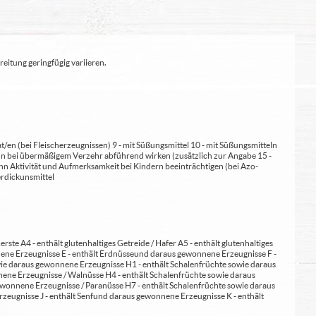
eitung geringfügig variieren.
at/en (bei Fleischerzeugnissen) 9 - mit Süßungsmittel 10 - mit Süßungsmitteln
 kann bei übermäßigem Verzehr abführend wirken (zusätzlich zur Angabe 15 -
kann Aktivität und Aufmerksamkeit bei Kindern beeinträchtigen (bei Azo-
Verdickunsmittel
erste A4 - enthält glutenhaltiges Getreide / Hafer A5 - enthält glutenhaltiges
nene Erzeugnisse E - enthält Erdnüsse und daraus gewonnene Erzeugnisse F -
wie daraus gewonnene Erzeugnisse H1 - enthält Schalenfrüchte sowie daraus
ene Erzeugnisse / Walnüsse H4 - enthält Schalenfrüchte sowie daraus
wonnene Erzeugnisse / Paranüsse H7 - enthält Schalenfrüchte sowie daraus
zeugnisse J - enthält Senf und daraus gewonnene Erzeugnisse K - enthält