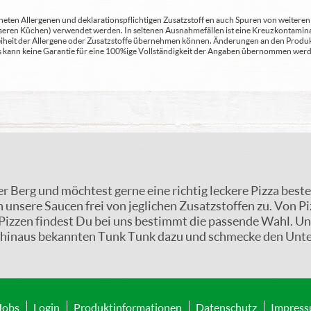
ten Allergenen und deklarationspflichtigen Zusatzstoff en auch Spuren von weiteren Al
seren Küchen) verwendet werden. In seltenen Ausnahmefällen ist eine Kreuzkontaminat
Freiheit der Allergene oder Zusatzstoffe übernehmen können. Änderungen an den Produ
 Es kann keine Garantie für eine 100%ige Vollständigkeit der Angaben übernommen werd
 Berg und möchtest gerne eine richtig leckere Pizza bestel
 unsere Saucen frei von jeglichen Zusatzstoffen zu. Von Pi
t Pizzen findest Du bei uns bestimmt die passende Wahl. U
in hinaus bekannten Tunk Tunk dazu und schmecke den Unte
Jobs
Login
Produktinformationen
Datenschutz
Impres