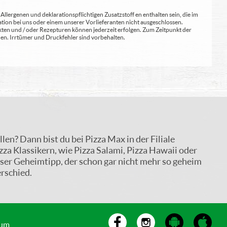
lergenen und deklarationspflichtigen Zusatzstoff en enthalten sein, die im
ion bei uns oder einem unserer Vorlieferanten nicht ausgeschlossen.
kten und / oder Rezepturen können jederzeit erfolgen. Zum Zeitpunkt der
en. Irrtümer und Druckfehler sind vorbehalten.
len? Dann bist du bei Pizza Max in der Filiale
zza Klassikern, wie Pizza Salami, Pizza Hawaii oder
nser Geheimtipp, der schon gar nicht mehr so geheim
rschied.
sum