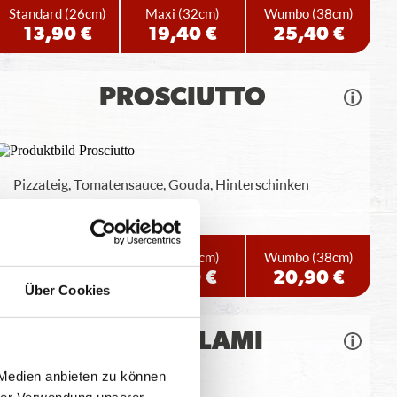
Standard
(26cm)
Maxi
(32cm)
Wumbo
(38cm)
13,90 €
19,40 €
25,40 €
PROSCIUTTO
Pizzateig, Tomatensauce, Gouda, Hinterschinken
Standard
(26cm)
Maxi
(32cm)
Wumbo
(38cm)
11,90 €
15,90 €
20,90 €
Über Cookies
MINISALAMI
 Medien anbieten zu können
hrer Verwendung unserer