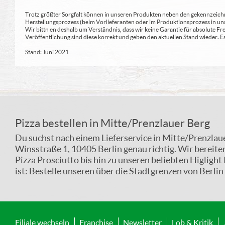
Trotz größter Sorgfalt können in unseren Produkten neben den gekennzeichne
Herstellungsprozess (beim Vorlieferanten oder im Produktionsprozess in un
Wir bittn en deshalb um Verständnis, dass wir keine Garantie für absolute 
Veröffentlichung sind diese korrekt und geben den aktuellen Stand wieder.
Stand: Juni 2021
Pizza bestellen in Mitte/Prenzlauer Berg
Du suchst nach einem Lieferservice in Mitte/Prenzlauer
Winsstraße 1, 10405 Berlin genau richtig. Wir bereiten
Pizza Prosciutto bis hin zu unseren beliebten Higligh
ist: Bestelle unseren über die Stadtgrenzen von Berl
Filiale wechseln
Franchise
Newsletter
Lob & Kritik