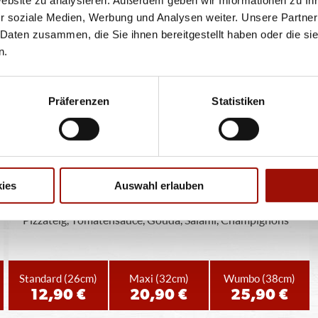
r soziale Medien, Werbung und Analysen weiter. Unsere Partner
Pizzateig, Tomatensauce, Gouda, Sucuk (türkische
 Daten zusammen, die Sie ihnen bereitgestellt haben oder die s
Knoblauchwurst)
n.
Standard
(26cm)
Maxi
(32cm)
Wumbo
(38cm)
12,40 €
16,90 €
22,40 €
Präferenzen
Statistiken
ROMEO
ies
Auswahl erlauben
Pizzateig, Tomatensauce, Gouda, Salami, Champignons
Standard
(26cm)
Maxi
(32cm)
Wumbo
(38cm)
12,90 €
20,90 €
25,90 €