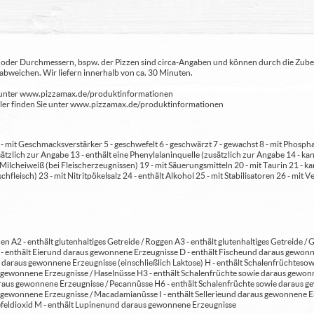
ren oder Durchmessern, bspw. der Pizzen sind circa-Angaben und können durch die Zuber
bweichen. Wir liefern innerhalb von ca. 30 Minuten.
ie unter www.pizzamax.de/produktinformationen
eller finden Sie unter www.pizzamax.de/produktinformationen
 4 - mit Geschmacksverstärker 5 - geschwefelt 6 - geschwärzt 7 - gewachst 8 - mit Phosph
usätzlich zur Angabe 13 - enthält eine Phenylalaninquelle (zusätzlich zur Angabe 14 -
t Milcheiweiß (bei Fleischerzeugnissen) 19 - mit Säuerungsmitteln 20 - mit Taurin 21 - 
chfleisch) 23 - mit Nitritpökelsalz 24 - enthält Alkohol 25 - mit Stabilisatoren 26 - mit 
en A2 - enthält glutenhaltiges Getreide / Roggen A3 - enthält glutenhaltiges Getreide / G
C - enthält Eier und daraus gewonnene Erzeugnisse D - enthält Fische und daraus gewon
daraus gewonnene Erzeugnisse (einschließlich Laktose) H - enthält Schalenfrüchte so
gewonnene Erzeugnisse / Haselnüsse H3 - enthält Schalenfrüchte sowie daraus gewonn
aus gewonnene Erzeugnisse / Pecannüsse H6 - enthält Schalenfrüchte sowie daraus ge
 gewonnene Erzeugnisse / Macadamianüsse I - enthält Sellerie und daraus gewonnene Er
feldioxid M - enthält Lupinen und daraus gewonnene Erzeugnisse