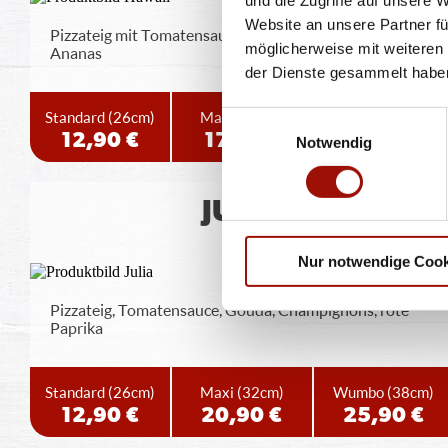
Website an unsere Partner fü
Pizzateig mit Tomatensauce, Gouda, Hinterschinken,
möglicherweise mit weiteren
Ananas
der Dienste gesammelt habe
Standard
(26cm)
Maxi
(32cm)
Wumbo
(38cm)
Einwilligungsauswahl
12,90 €
17,90 €
23,90 €
Notwendig
JULIA
Nur notwendige Cook
Pizzateig, Tomatensauce, Gouda, Champignons, rote
Paprika
Standard
(26cm)
Maxi
(32cm)
Wumbo
(38cm)
12,90 €
20,90 €
25,90 €