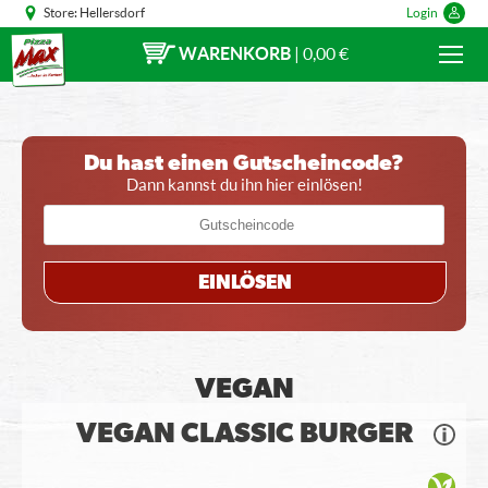
Store:
Hellersdorf
Login
WARENKORB
|
0,00 €
Du hast einen Gutscheincode?
Dann kannst du ihn hier einlösen!
EINLÖSEN
VEGAN
VEGAN CLASSIC BURGER