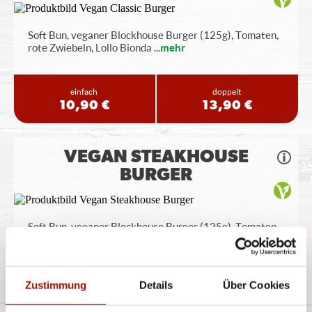
Soft Bun, veganer Blockhouse Burger (125g), Tomaten,
rote Zwiebeln, Lollo Bionda
...
mehr
einfach
doppelt
10,90 €
13,90 €
VEGAN STEAKHOUSE
BURGER
Soft Bun, veganer Blockhouse Burger (125g), Tomaten,
Röstzwiebeln, Lollo Bionda
...
mehr
einfach
doppelt
Zustimmung
Details
Über Cookies
10,90 €
13,90 €