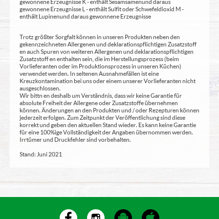
gewonnene Erzeugnisse K - enthält Sesamsamen und daraus
gewonnene Erzeugnisse L - enthält Sulfit oder Schwefeldioxid M -
enthält Lupinen und daraus gewonnene Erzeugnisse
Trotz größter Sorgfalt können in unseren Produkten neben den
gekennzeichneten Allergenen und deklarationspflichtigen Zusatzstoff
en auch Spuren von weiteren Allergenen und deklarationspflichtigen
Zusatzstoff en enthalten sein, die im Herstellungsprozess (beim
Vorlieferanten oder im Produktionsprozess in unseren Küchen)
verwendet werden. In seltenen Ausnahmefällen ist eine
Kreuzkontamination bei uns oder einem unserer Vorlieferanten nicht
ausgeschlossen.
Wir bittn en deshalb um Verständnis, dass wir keine Garantie für
absolute Freiheit der Allergene oder Zusatzstoffe übernehmen
können. Änderungen an den Produkten und / oder Rezepturen können
jederzeit erfolgen. Zum Zeitpunkt der Veröffentlichung sind diese
korrekt und geben den aktuellen Stand wieder. Es kann keine Garantie
für eine 100%ige Vollständigkeit der Angaben übernommen werden.
Irrtümer und Druckfehler sind vorbehalten.
Stand: Juni 2021