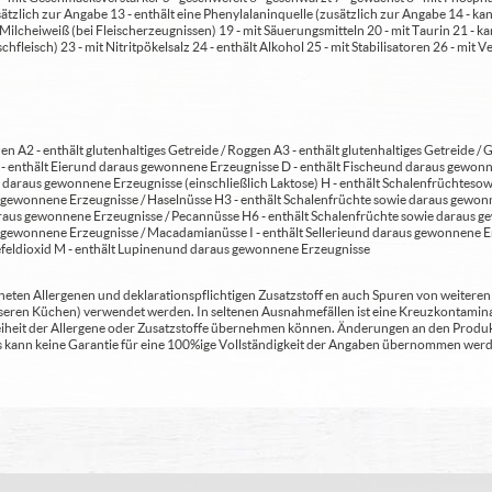
usätzlich zur Angabe 13 - enthält eine Phenylalaninquelle (zusätzlich zur Angabe 14 -
t Milcheiweiß (bei Fleischerzeugnissen) 19 - mit Säuerungsmitteln 20 - mit Taurin 21 - 
chfleisch) 23 - mit Nitritpökelsalz 24 - enthält Alkohol 25 - mit Stabilisatoren 26 - mit 
en A2 - enthält glutenhaltiges Getreide / Roggen A3 - enthält glutenhaltiges Getreide / G
C - enthält Eier und daraus gewonnene Erzeugnisse D - enthält Fische und daraus gewon
daraus gewonnene Erzeugnisse (einschließlich Laktose) H - enthält Schalenfrüchte so
gewonnene Erzeugnisse / Haselnüsse H3 - enthält Schalenfrüchte sowie daraus gewonn
aus gewonnene Erzeugnisse / Pecannüsse H6 - enthält Schalenfrüchte sowie daraus ge
 gewonnene Erzeugnisse / Macadamianüsse I - enthält Sellerie und daraus gewonnene Er
feldioxid M - enthält Lupinen und daraus gewonnene Erzeugnisse
ten Allergenen und deklarationspflichtigen Zusatzstoff en auch Spuren von weiteren Al
seren Küchen) verwendet werden. In seltenen Ausnahmefällen ist eine Kreuzkontaminat
Freiheit der Allergene oder Zusatzstoffe übernehmen können. Änderungen an den Produ
 Es kann keine Garantie für eine 100%ige Vollständigkeit der Angaben übernommen werd