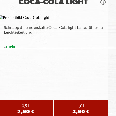
COCA-COLA LIGHT
Schnapp dir eine eiskalte Coca-Cola light taste, fühle die
Leichtigkeit und
...
mehr
0,5 l
1,0 l
2,90 €
3,90 €