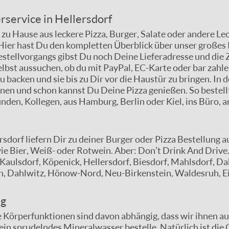
rservice in Hellersdorf
zu Hause aus leckere Pizza, Burger, Salate oder andere Le
 Hier hast Du den kompletten Überblick über unser große
stellvorgangs gibst Du noch Deine Lieferadresse und die 
selbst aussuchen, ob du mit PayPal, EC-Karte oder bar zahl
 backen und sie bis zu Dir vor die Haustür zu bringen. In d
fnen und schon kannst Du Deine Pizza genießen. So bestell
unden, Kollegen, aus Hamburg, Berlin oder Kiel, ins Büro, 
sdorf liefern Dir zu deiner Burger oder Pizza Bestellung 
ie Bier, Weiß- oder Rotwein. Aber: Don’t Drink And Drive. 
: Kaulsdorf, Köpenick, Hellersdorf, Biesdorf, Mahlsdorf,
 Dahlwitz, Hönow-Nord, Neu-Birkenstein, Waldesruh, Eic
ng
e Körperfunktionen sind davon abhängig, dass wir ihnen aus
r ein sprudelndes Mineralwasser bestelle. Natürlich ist die