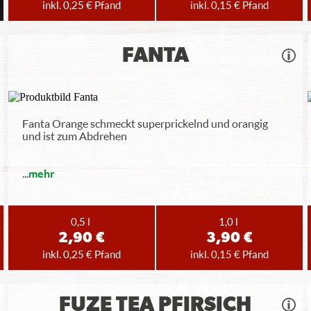
inkl. 0,25 € Pfand
inkl. 0,15 € Pfand
FANTA
Fanta Orange schmeckt superprickelnd und orangig
und ist zum Abdrehen
...
mehr
0,5 l
1,0 l
2,90 €
3,90 €
inkl. 0,25 € Pfand
inkl. 0,15 € Pfand
FUZE TEA PFIRSICH