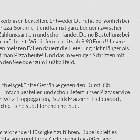
ckerbissen bestellen. Entweder Du rufst persönlich bei
s Pizza-Sortiment und kannst ganz bequem zwischen
Zahlungsart ein und schon landet Deine Bestellung bei
en möchtest. Wir liefern bereits ab 9,90 Euro! Unsere
en meisten Fällen dauert die Lieferung nicht länger als
t man Pizza heute! Und das in wenigen Schritten mit
an den See oder zum Fußballfeld.
auch eisgekühlte Getränke gegen den Durst. Ob
Einfach bestellen und schon liefert unser Pizzaservice
 Dahlwitz-Hoppegarten, Bezirk Marzahn-Hellersdorf,
he, Eiche Süd, Hoheneiche, Süd.
reichender Flüssigkeit zuführen. Dabei spielt es
 Cola, aufgrund Ihres Zuckergehaltes süßer, aber