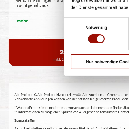
möglicherweise mit weiteren
Fruchtgehalt, aus
der Dienste gesammelt habe
...
mehr
Einwilligungsauswahl
Notwendig
0,2l
2,00 €
inkl. 0,15 € Pfand
Nur notwendige Cook
Alle Preise in €. Alle Preise inkl. gesetzl. MwSt. Alle Angaben zu Grammatu
Verwendete Abbildungen können von den tatsächlich gelieferten Produkten a
* Weitere Produktinformationen zu vorverpackten Lebensmitteln finden S
** Informationen zu möglichen Spuren von Allergenen seitens unsere Herst
Zusatzstoffe:
1 - mit Farbstoffen 2 - mit Konservierungsmittel 3 - mit Antioxidationsmittel