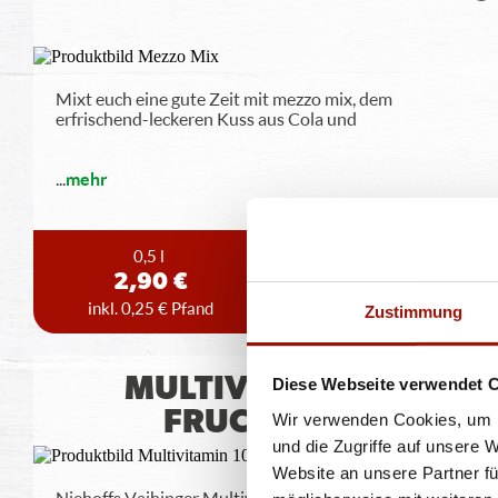
Mixt euch eine gute Zeit mit mezzo mix, dem
erfrischend-leckeren Kuss aus Cola und
...
mehr
0,5 l
1,0 l
2,90 €
3,90 €
inkl. 0,25 € Pfand
inkl. 0,15 € Pfand
Zustimmung
MULTIVITAMIN 10
Diese Webseite verwendet 
FRUCHTSAFT
Wir verwenden Cookies, um I
und die Zugriffe auf unsere 
Website an unsere Partner fü
Niehoffs Vaihinger Multivitamin-10- Fruchtsaft: 100%