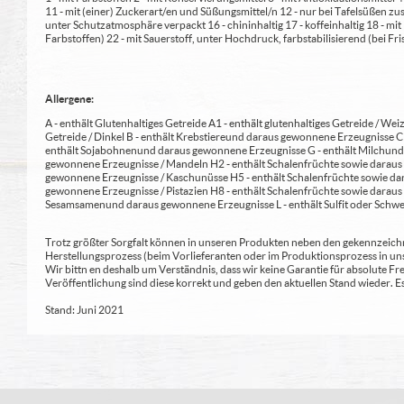
11 - mit (einer) Zuckerart/en und Süßungsmittel/n 12 - nur bei Tafelsüßen z
unter Schutzatmosphäre verpackt 16 - chininhaltig 17 - koffeinhaltig 18 - mi
Farbstoffen) 22 - mit Sauerstoff, unter Hochdruck, farbstabilisierend (bei Fris
Allergene:
A - enthält Glutenhaltiges Getreide A1 - enthält glutenhaltiges Getreide / Weiz
Getreide / Dinkel B - enthält Krebstiere und daraus gewonnene Erzeugnisse 
enthält Sojabohnen und daraus gewonnene Erzeugnisse G - enthält Milch und 
gewonnene Erzeugnisse / Mandeln H2 - enthält Schalenfrüchte sowie daraus 
gewonnene Erzeugnisse / Kaschunüsse H5 - enthält Schalenfrüchte sowie dar
gewonnene Erzeugnisse / Pistazien H8 - enthält Schalenfrüchte sowie daraus
Sesamsamen und daraus gewonnene Erzeugnisse L - enthält Sulfit oder Schwe
Trotz größter Sorgfalt können in unseren Produkten neben den gekennzeichne
Herstellungsprozess (beim Vorlieferanten oder im Produktionsprozess in un
Wir bittn en deshalb um Verständnis, dass wir keine Garantie für absolute 
Veröffentlichung sind diese korrekt und geben den aktuellen Stand wieder.
Stand: Juni 2021