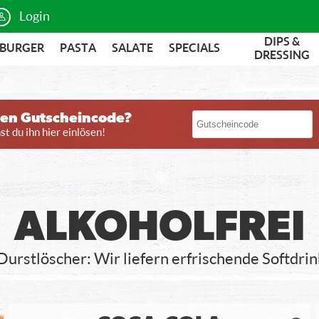
Login
DIPS &
BURGER
PASTA
SALATE
SPECIALS
DRESSING
nen Gutscheincode?
t du ihn hier einlösen!
ALKOHOLFREI
 Durstlöscher: Wir liefern erfrischende Softdri