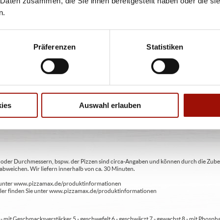
 Daten zusammen, die Sie ihnen bereitgestellt haben oder die s
aus Apfelsaftkonzentrat
n.
(8,90
...
mehr
Präferenzen
Statistiken
0,2l
2,00 €
inkl. 0,15 € Pfand
ies
Auswahl erlauben
ren oder Durchmessern, bspw. der Pizzen sind circa-Angaben und können durch die Zuber
bweichen. Wir liefern innerhalb von ca. 30 Minuten.
ie unter www.pizzamax.de/produktinformationen
eller finden Sie unter www.pizzamax.de/produktinformationen
 4 - mit Geschmacksverstärker 5 - geschwefelt 6 - geschwärzt 7 - gewachst 8 - mit Phosph