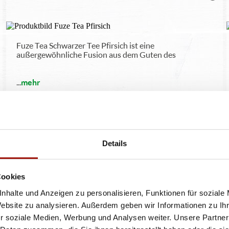
Fuze Tea Schwarzer Tee Pfirsich ist eine
außergewöhnliche Fusion aus dem Guten des
...
mehr
0,4l
2,90 €
inkl. 0,25 € Pfand
Details
APFELSAFT KLAR
Cookies
nhalte und Anzeigen zu personalisieren, Funktionen für soziale
Website zu analysieren. Außerdem geben wir Informationen zu I
r soziale Medien, Werbung und Analysen weiter. Unsere Partner
Niehoffs Vaihinger Apfelsaft klar: 100% Fruchtgehalt,