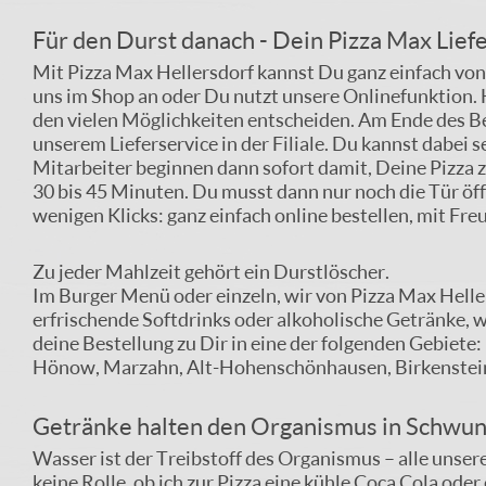
Für den Durst danach - Dein Pizza Max Liefe
Mit Pizza Max Hellersdorf kannst Du ganz einfach von 
uns im Shop an oder Du nutzt unsere Onlinefunktion.
den vielen Möglichkeiten entscheiden. Am Ende des Be
unserem Lieferservice in der Filiale. Du kannst dabei 
Mitarbeiter beginnen dann sofort damit, Deine Pizza zu
30 bis 45 Minuten. Du musst dann nur noch die Tür öf
wenigen Klicks: ganz einfach online bestellen, mit Fre
Zu jeder Mahlzeit gehört ein Durstlöscher.
Im Burger Menü oder einzeln, wir von Pizza Max Heller
erfrischende Softdrinks oder alkoholische Getränke, w
deine Bestellung zu Dir in eine der folgenden Gebiete
Hönow, Marzahn, Alt-Hohenschönhausen, Birkenstein,
Getränke halten den Organismus in Schwu
Wasser ist der Treibstoff des Organismus – alle unser
keine Rolle, ob ich zur Pizza eine kühle Coca Cola ode