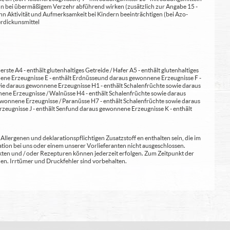
 kann bei übermäßigem Verzehr abführend wirken (zusätzlich zur Angabe 15 -
kann Aktivität und Aufmerksamkeit bei Kindern beeinträchtigen (bei Azo-
Verdickunsmittel
erste A4 - enthält glutenhaltiges Getreide / Hafer A5 - enthält glutenhaltiges
nene Erzeugnisse E - enthält Erdnüsse und daraus gewonnene Erzeugnisse F -
wie daraus gewonnene Erzeugnisse H1 - enthält Schalenfrüchte sowie daraus
ene Erzeugnisse / Walnüsse H4 - enthält Schalenfrüchte sowie daraus
wonnene Erzeugnisse / Paranüsse H7 - enthält Schalenfrüchte sowie daraus
zeugnisse J - enthält Senf und daraus gewonnene Erzeugnisse K - enthält
lergenen und deklarationspflichtigen Zusatzstoff en enthalten sein, die im
ion bei uns oder einem unserer Vorlieferanten nicht ausgeschlossen.
kten und / oder Rezepturen können jederzeit erfolgen. Zum Zeitpunkt der
en. Irrtümer und Druckfehler sind vorbehalten.