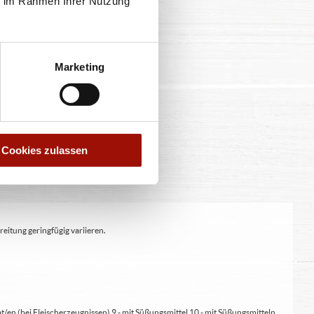
ie im Rahmen Ihrer Nutzung
Marketing
Cookies zulassen
eitung geringfügig variieren.
at/en (bei Fleischerzeugnissen) 9 - mit Süßungsmittel 10 - mit Süßungsmitteln