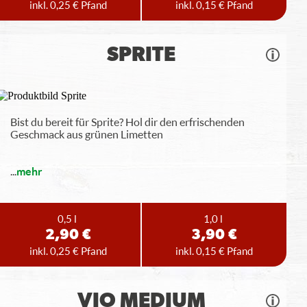
inkl. 0,25 € Pfand
inkl. 0,15 € Pfand
SPRITE
Bist du bereit für Sprite? Hol dir den erfrischenden
Geschmack aus grünen Limetten
...
mehr
0,5 l
1,0 l
2,90 €
3,90 €
inkl. 0,25 € Pfand
inkl. 0,15 € Pfand
VIO MEDIUM