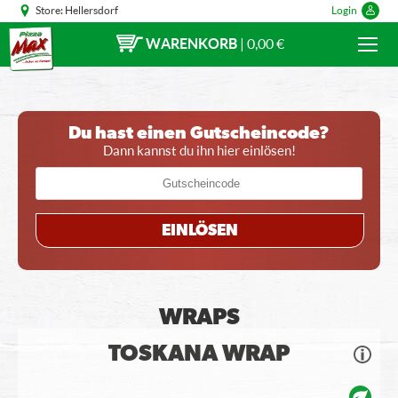
Store:
Hellersdorf
Login
WARENKORB
|
0,00 €
Du hast einen Gutscheincode?
Dann kannst du ihn hier einlösen!
EINLÖSEN
WRAPS
TOSKANA WRAP