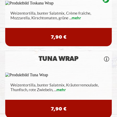
Weizentortilla, bunter Salatmix, Crème fraîche,
Mozzarella, Kirschtomaten, grüne
...
mehr
7,90 €
TUNA WRAP
Weizentortilla, bunter Salatmix, Kräuterremoulade,
Thunfisch, rote Zwiebeln,
...
mehr
7,90 €