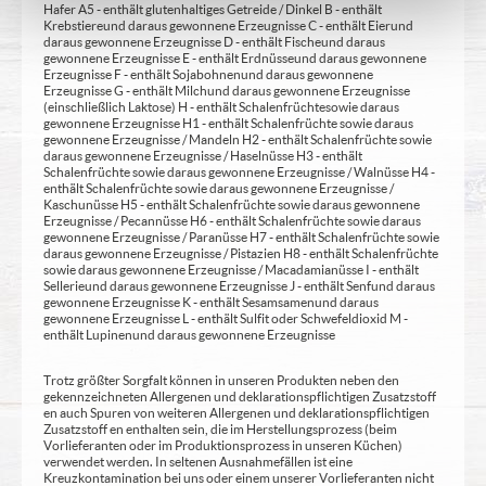
Hafer A5 - enthält glutenhaltiges Getreide / Dinkel B - enthält
Krebstiere und daraus gewonnene Erzeugnisse C - enthält Eier und
daraus gewonnene Erzeugnisse D - enthält Fische und daraus
gewonnene Erzeugnisse E - enthält Erdnüsse und daraus gewonnene
Erzeugnisse F - enthält Sojabohnen und daraus gewonnene
Erzeugnisse G - enthält Milch und daraus gewonnene Erzeugnisse
(einschließlich Laktose) H - enthält Schalenfrüchte sowie daraus
gewonnene Erzeugnisse H1 - enthält Schalenfrüchte sowie daraus
gewonnene Erzeugnisse / Mandeln H2 - enthält Schalenfrüchte sowie
daraus gewonnene Erzeugnisse / Haselnüsse H3 - enthält
Schalenfrüchte sowie daraus gewonnene Erzeugnisse / Walnüsse H4 -
enthält Schalenfrüchte sowie daraus gewonnene Erzeugnisse /
Kaschunüsse H5 - enthält Schalenfrüchte sowie daraus gewonnene
Erzeugnisse / Pecannüsse H6 - enthält Schalenfrüchte sowie daraus
gewonnene Erzeugnisse / Paranüsse H7 - enthält Schalenfrüchte sowie
daraus gewonnene Erzeugnisse / Pistazien H8 - enthält Schalenfrüchte
sowie daraus gewonnene Erzeugnisse / Macadamianüsse I - enthält
Sellerie und daraus gewonnene Erzeugnisse J - enthält Senf und daraus
gewonnene Erzeugnisse K - enthält Sesamsamen und daraus
gewonnene Erzeugnisse L - enthält Sulfit oder Schwefeldioxid M -
enthält Lupinen und daraus gewonnene Erzeugnisse
Trotz größter Sorgfalt können in unseren Produkten neben den
gekennzeichneten Allergenen und deklarationspflichtigen Zusatzstoff
en auch Spuren von weiteren Allergenen und deklarationspflichtigen
Zusatzstoff en enthalten sein, die im Herstellungsprozess (beim
Vorlieferanten oder im Produktionsprozess in unseren Küchen)
verwendet werden. In seltenen Ausnahmefällen ist eine
Kreuzkontamination bei uns oder einem unserer Vorlieferanten nicht