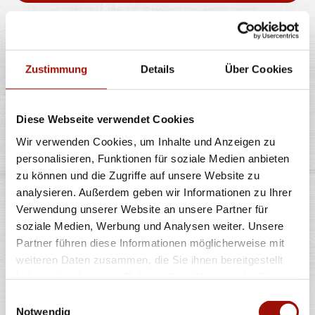
CHICKEN WRAP
Zustimmung
Details
Über Cookies
Weizentortilla, bunter Salatmix, Kräuterremoulade,
Diese Webseite verwendet Cookies
Crispy Chicken, Cheddar
Wir verwenden Cookies, um Inhalte und Anzeigen zu
personalisieren, Funktionen für soziale Medien anbieten
7,90 €
zu können und die Zugriffe auf unsere Website zu
analysieren. Außerdem geben wir Informationen zu Ihrer
Verwendung unserer Website an unsere Partner für
soziale Medien, Werbung und Analysen weiter. Unsere
Partner führen diese Informationen möglicherweise mit
weiteren Daten zusammen, die Sie ihnen bereitgestellt
Alle Preise in €. Alle Preise inkl. gesetzl. MwSt. Alle Angaben zu
haben oder die sie im Rahmen Ihrer Nutzung der Dienste
Grammaturen oder Durchmessern, bspw. der Pizzen sind circa-
Angaben und können durch die Zubereitung geringfügig variieren.
gesammelt haben.
Einwilligungsauswahl
Verwendete Abbildungen können von den tatsächlich gelieferten
Produkten abweichen. Wir liefern innerhalb von ca. 30 Minuten.
Notwendig