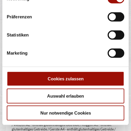
* Weitere Produktinformationen zu vorverpackten Lebensmitteln
finden Sie unter www.pizzamax.de/produktinformationen
** Informationen zu möglichen Spuren von Allergenen seitens unsere
Präferenzen
Hersteller finden Sie unter www.pizzamax.de/produktinformationen
Zusatzstoffe:
Statistiken
1 - mit Farbstoffen 2 - mit Konservierungsmittel 3 - mit
Antioxidationsmittel 4 - mit Geschmacksverstärker 5 - geschwefelt 6 -
geschwärzt 7 - gewachst 8 - mit Phosphat/en (bei Fleischerzeugnissen)
9 - mit Süßungsmittel 10 - mit Süßungsmitteln 11 - mit (einer)
Marketing
Zuckerart/en und Süßungsmittel/n 12 - nur bei Tafelsüßen zusätzlich
zur Angabe 13 - enthält eine Phenylalaninquelle (zusätzlich zur Angabe
14 - kann bei übermäßigem Verzehr abführend wirken (zusätzlich zur
Angabe 15 - unter Schutzatmosphäre verpackt 16 - chininhaltig 17 -
koffeinhaltig 18 - mit Milcheiweiß (bei Fleischerzeugnissen) 19 - mit
Säuerungsmitteln 20 - mit Taurin 21 - kann Aktivität und
Cookies zulassen
Aufmerksamkeit bei Kindern beeinträchtigen (bei Azo-Farbstoffen) 22
- mit Sauerstoff, unter Hochdruck, farbstabilisierend (bei Frischfleisch)
23 - mit Nitritpökelsalz 24 - enthält Alkohol 25 - mit Stabilisatoren 26 -
mit Verdickunsmittel
Auswahl erlauben
Allergene:
Nur notwendige Cookies
A - enthält Glutenhaltiges Getreide A1 - enthält glutenhaltiges Getreide
/ Weizen A2 - enthält glutenhaltiges Getreide / Roggen A3 - enthält
glutenhaltiges Getreide / Gerste A4 - enthält glutenhaltiges Getreide /