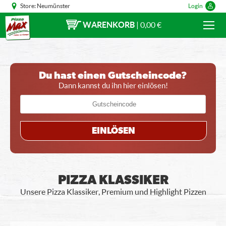
Store:
Neumünster
Login
WARENKORB
|
0,00 €
Du hast einen Gutscheincode?
Dann kannst du ihn hier einlösen!
EINLÖSEN
PIZZA KLASSIKER
Unsere Pizza Klassiker, Premium und Highlight Pizzen