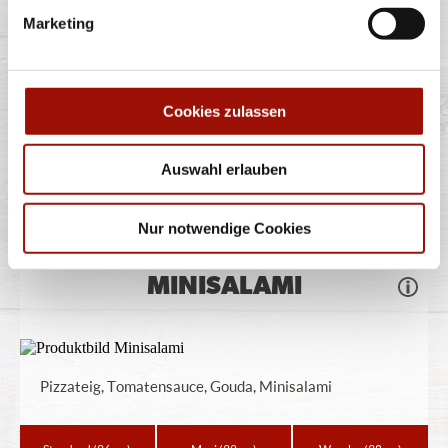
ORIENT
Marketing
Pizzateig, Tomatensauce, Gouda, Sucuk (türkische
Cookies zulassen
Knoblauchwurst)
Auswahl erlauben
Standard
(26cm)
Maxi
(32cm)
Wumbo
(38cm)
12,40 €
16,90 €
22,40 €
Nur notwendige Cookies
MINISALAMI
Pizzateig, Tomatensauce, Gouda, Minisalami