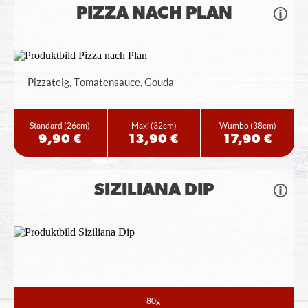
PIZZA NACH PLAN
Pizzateig, Tomatensauce, Gouda
Standard
(26cm)
Maxi
(32cm)
Wumbo
(38cm)
9,90 €
13,90 €
17,90 €
SIZILIANA DIP
80g