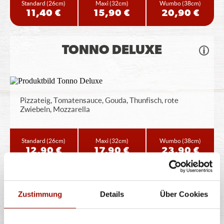
Standard
(26cm)
Maxi
(32cm)
Wumbo
(38cm)
11,40 €
15,90 €
20,90 €
TONNO DELUXE
Pizzateig, Tomatensauce, Gouda, Thunfisch, rote
Zwiebeln, Mozzarella
Standard
(26cm)
Maxi
(32cm)
Wumbo
(38cm)
12,90 €
17,90 €
23,90 €
PROSCIUTTO
Zustimmung
Details
Über Cookies