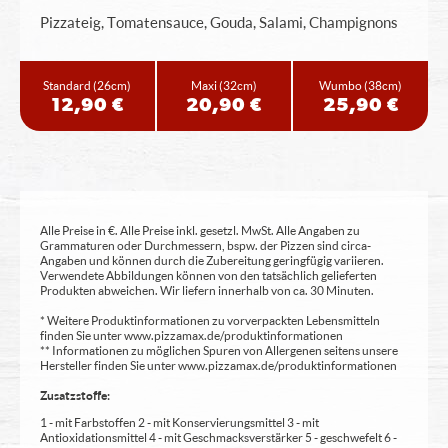
Pizzateig, Tomatensauce, Gouda, Salami, Champignons
Standard
(26cm)
Maxi
(32cm)
Wumbo
(38cm)
12,90 €
20,90 €
25,90 €
Alle Preise in €. Alle Preise inkl. gesetzl. MwSt. Alle Angaben zu
Grammaturen oder Durchmessern, bspw. der Pizzen sind circa-
Angaben und können durch die Zubereitung geringfügig variieren.
Verwendete Abbildungen können von den tatsächlich gelieferten
Produkten abweichen. Wir liefern innerhalb von ca. 30 Minuten.
* Weitere Produktinformationen zu vorverpackten Lebensmitteln
finden Sie unter www.pizzamax.de/produktinformationen
** Informationen zu möglichen Spuren von Allergenen seitens unsere
Hersteller finden Sie unter www.pizzamax.de/produktinformationen
Zusatzstoffe:
1 - mit Farbstoffen 2 - mit Konservierungsmittel 3 - mit
Antioxidationsmittel 4 - mit Geschmacksverstärker 5 - geschwefelt 6 -