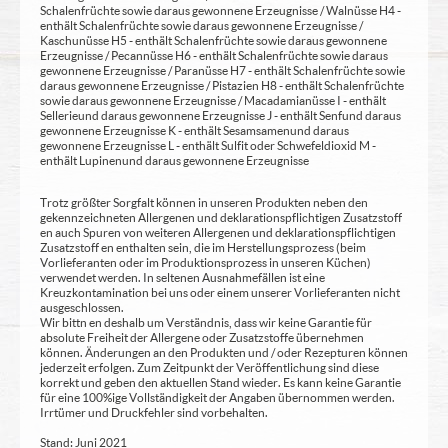
Schalenfrüchte sowie daraus gewonnene Erzeugnisse / Walnüsse H4 -
enthält Schalenfrüchte sowie daraus gewonnene Erzeugnisse /
Kaschunüsse H5 - enthält Schalenfrüchte sowie daraus gewonnene
Erzeugnisse / Pecannüsse H6 - enthält Schalenfrüchte sowie daraus
gewonnene Erzeugnisse / Paranüsse H7 - enthält Schalenfrüchte sowie
daraus gewonnene Erzeugnisse / Pistazien H8 - enthält Schalenfrüchte
sowie daraus gewonnene Erzeugnisse / Macadamianüsse I - enthält
Sellerie und daraus gewonnene Erzeugnisse J - enthält Senf und daraus
gewonnene Erzeugnisse K - enthält Sesamsamen und daraus
gewonnene Erzeugnisse L - enthält Sulfit oder Schwefeldioxid M -
enthält Lupinen und daraus gewonnene Erzeugnisse
Trotz größter Sorgfalt können in unseren Produkten neben den
gekennzeichneten Allergenen und deklarationspflichtigen Zusatzstoff
en auch Spuren von weiteren Allergenen und deklarationspflichtigen
Zusatzstoff en enthalten sein, die im Herstellungsprozess (beim
Vorlieferanten oder im Produktionsprozess in unseren Küchen)
verwendet werden. In seltenen Ausnahmefällen ist eine
Kreuzkontamination bei uns oder einem unserer Vorlieferanten nicht
ausgeschlossen.
Wir bittn en deshalb um Verständnis, dass wir keine Garantie für
absolute Freiheit der Allergene oder Zusatzstoffe übernehmen
können. Änderungen an den Produkten und / oder Rezepturen können
jederzeit erfolgen. Zum Zeitpunkt der Veröffentlichung sind diese
korrekt und geben den aktuellen Stand wieder. Es kann keine Garantie
für eine 100%ige Vollständigkeit der Angaben übernommen werden.
Irrtümer und Druckfehler sind vorbehalten.
Stand: Juni 2021