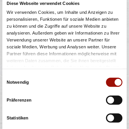
Diese Webseite verwendet Cookies
Pizzateig, Tomatensauce, Gouda, Hinterschinken
Wir verwenden Cookies, um Inhalte und Anzeigen zu
personalisieren, Funktionen für soziale Medien anbieten
zu können und die Zugriffe auf unsere Website zu
Standard
(26cm)
Maxi
(32cm)
Wumbo
(38cm)
11,90 €
15,90 €
20,90 €
analysieren. Außerdem geben wir Informationen zu Ihrer
Verwendung unserer Website an unsere Partner für
soziale Medien, Werbung und Analysen weiter. Unsere
HAWAII
Partner führen diese Informationen möglicherweise mit
weiteren Daten zusammen, die Sie ihnen bereitgestellt
haben oder die sie im Rahmen Ihrer Nutzung der Dienste
gesammelt haben.
Einwilligungsauswahl
Pizzateig mit Tomatensauce, Gouda, Hinterschinken,
Notwendig
Ananas
Präferenzen
Standard
(26cm)
Maxi
(32cm)
Wumbo
(38cm)
12,90 €
17,90 €
23,90 €
Statistiken