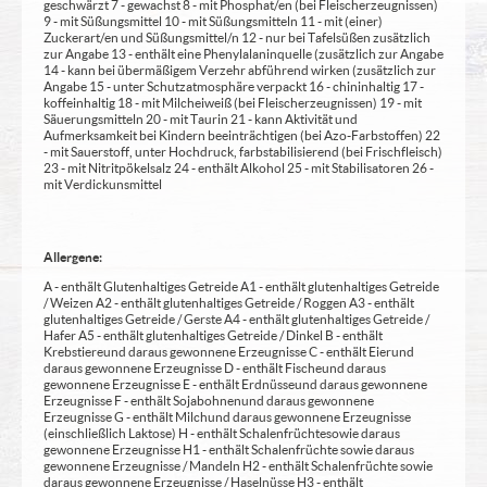
geschwärzt 7 - gewachst 8 - mit Phosphat/en (bei Fleischerzeugnissen)
9 - mit Süßungsmittel 10 - mit Süßungsmitteln 11 - mit (einer)
Zuckerart/en und Süßungsmittel/n 12 - nur bei Tafelsüßen zusätzlich
zur Angabe 13 - enthält eine Phenylalaninquelle (zusätzlich zur Angabe
14 - kann bei übermäßigem Verzehr abführend wirken (zusätzlich zur
Angabe 15 - unter Schutzatmosphäre verpackt 16 - chininhaltig 17 -
koffeinhaltig 18 - mit Milcheiweiß (bei Fleischerzeugnissen) 19 - mit
Säuerungsmitteln 20 - mit Taurin 21 - kann Aktivität und
Aufmerksamkeit bei Kindern beeinträchtigen (bei Azo-Farbstoffen) 22
- mit Sauerstoff, unter Hochdruck, farbstabilisierend (bei Frischfleisch)
23 - mit Nitritpökelsalz 24 - enthält Alkohol 25 - mit Stabilisatoren 26 -
mit Verdickunsmittel
Allergene:
A - enthält Glutenhaltiges Getreide A1 - enthält glutenhaltiges Getreide
/ Weizen A2 - enthält glutenhaltiges Getreide / Roggen A3 - enthält
glutenhaltiges Getreide / Gerste A4 - enthält glutenhaltiges Getreide /
Hafer A5 - enthält glutenhaltiges Getreide / Dinkel B - enthält
Krebstiere und daraus gewonnene Erzeugnisse C - enthält Eier und
daraus gewonnene Erzeugnisse D - enthält Fische und daraus
gewonnene Erzeugnisse E - enthält Erdnüsse und daraus gewonnene
Erzeugnisse F - enthält Sojabohnen und daraus gewonnene
Erzeugnisse G - enthält Milch und daraus gewonnene Erzeugnisse
(einschließlich Laktose) H - enthält Schalenfrüchte sowie daraus
gewonnene Erzeugnisse H1 - enthält Schalenfrüchte sowie daraus
gewonnene Erzeugnisse / Mandeln H2 - enthält Schalenfrüchte sowie
daraus gewonnene Erzeugnisse / Haselnüsse H3 - enthält