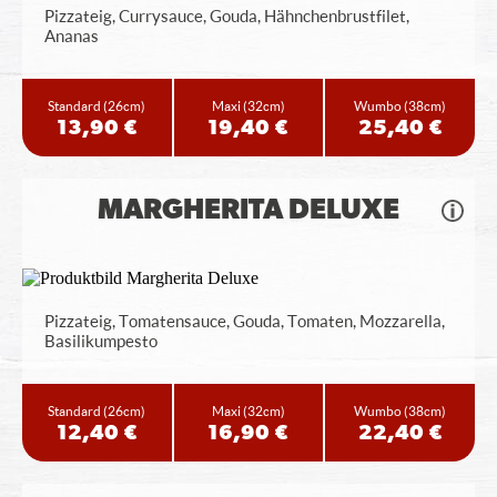
Pizzateig, Currysauce, Gouda, Hähnchenbrustfilet,
Ananas
Standard
(26cm)
Maxi
(32cm)
Wumbo
(38cm)
13,90 €
19,40 €
25,40 €
MARGHERITA DELUXE
Pizzateig, Tomatensauce, Gouda, Tomaten, Mozzarella,
Basilikumpesto
Standard
(26cm)
Maxi
(32cm)
Wumbo
(38cm)
12,40 €
16,90 €
22,40 €