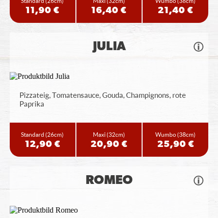
Standard
(26cm)
Maxi
(32cm)
Wumbo
(38cm)
11,90 €
16,40 €
21,40 €
JULIA
Pizzateig, Tomatensauce, Gouda, Champignons, rote
Paprika
Standard
(26cm)
Maxi
(32cm)
Wumbo
(38cm)
12,90 €
20,90 €
25,90 €
ROMEO