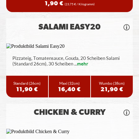
1,90 €
(23,75 € / Kilogramm)
SALAMI EASY20
Pizzateig, Tomatensauce, Gouda, 20 Scheiben Salami
(Standard 26cm), 30 Scheiben
...
mehr
Standard
(26cm)
Maxi
(32cm)
Wumbo
(38cm)
11,90 €
16,40 €
21,90 €
CHICKEN & CURRY